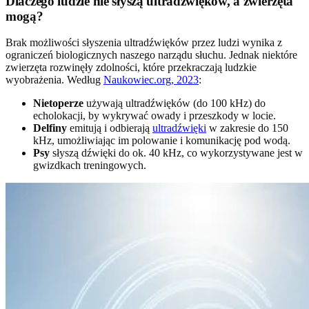
Dlaczego ludzie nie słyszą ultradźwięków, a zwierzęta
mogą?
Brak możliwości słyszenia ultradźwięków przez ludzi wynika z
ograniczeń biologicznych naszego narządu słuchu. Jednak niektóre
zwierzęta rozwinęły zdolności, które przekraczają ludzkie
wyobrażenia. Według
Naukowiec.org, 2023
:
Nietoperze
używają ultradźwięków (do 100 kHz) do
echolokacji, by wykrywać owady i przeszkody w locie.
Delfiny
emitują i odbierają
ultradźwięki
w zakresie do 150
kHz, umożliwiając im polowanie i komunikację pod wodą.
Psy
słyszą dźwięki do ok. 40 kHz, co wykorzystywane jest w
gwizdkach treningowych.