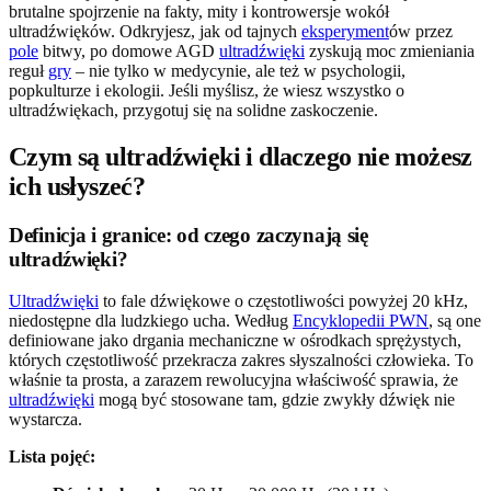
brutalne spojrzenie na fakty, mity i kontrowersje wokół
ultradźwięków. Odkryjesz, jak od tajnych
eksperyment
ów przez
pole
bitwy, po domowe AGD
ultradźwięki
zyskują moc zmieniania
reguł
gry
– nie tylko w medycynie, ale też w psychologii,
popkulturze i ekologii. Jeśli myślisz, że wiesz wszystko o
ultradźwiękach, przygotuj się na solidne zaskoczenie.
Czym są ultradźwięki i dlaczego nie możesz
ich usłyszeć?
Definicja i granice: od czego zaczynają się
ultradźwięki?
Ultradźwięki
to fale dźwiękowe o częstotliwości powyżej 20 kHz,
niedostępne dla ludzkiego ucha. Według
Encyklopedii PWN
, są one
definiowane jako drgania mechaniczne w ośrodkach sprężystych,
których częstotliwość przekracza zakres słyszalności człowieka. To
właśnie ta prosta, a zarazem rewolucyjna właściwość sprawia, że
ultradźwięki
mogą być stosowane tam, gdzie zwykły dźwięk nie
wystarcza.
Lista pojęć: