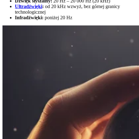
Dźwięk słyszalny:
20 Hz – 20 000 Hz (20 kHz)
Ultradźwięki
:
od 20 kHz wzwyż, bez górnej granicy
technologicznej
Infradźwięki:
poniżej 20 Hz