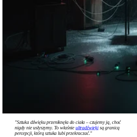
"Sztuka dźwięku przeniknęła do ciała – czujemy ją, choć
nigdy nie usłyszymy. To właśnie
ultradźwięki
są granicą
percepcji, którą sztuka lubi przekraczać."