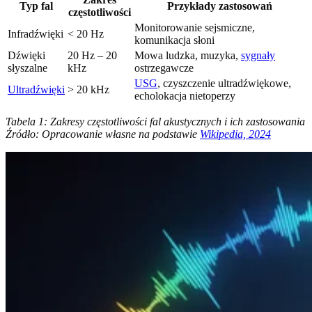
Typ fal
Przykłady zastosowań
częstotliwości
Monitorowanie sejsmiczne,
Infradźwięki
< 20 Hz
komunikacja słoni
Dźwięki
20 Hz – 20
Mowa ludzka, muzyka,
sygnały
słyszalne
kHz
ostrzegawcze
USG
, czyszczenie ultradźwiękowe,
Ultradźwięki
> 20 kHz
echolokacja nietoperzy
Tabela 1: Zakresy częstotliwości fal akustycznych i ich zastosowania
Źródło: Opracowanie własne na podstawie
Wikipedia, 2024