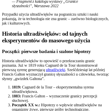
— Fragment z katalogu wystawy „Granice
słyszalności”, Warszawa 2022
Przypadki użycia ultradźwięków na pograniczu sztuki i nauki
pokazują, że ta technologia nie zna granic – zarówno biologicznych,
jak i kulturowych.
Historia ultradźwięków: od tajnych
eksperymentów do masowego użycia
Początki: pierwsze badania i szalone hipotezy
Historia ultradźwięków to opowieść o przekraczaniu granic
poznania. Już w 1819 roku Cagnard de la Tour skonstruował
pierwszą syrenę generującą
ultradźwięki
. Sześćdziesiąt lat później
Francis Galton wyznaczył granicę słyszalności u człowieka, tworząc
słynny „gwizdek Galtona”.
1819:
Cagnard de la Tour – eksperymentalna syrena
ultradźwiękowa.
1883:
Francis Galton – wyznaczenie granicy percepcji
słuchowej.
Początek XX w.:
Hipotezy o wpływie ultradźwięków na
organizmy żywe, pierwsze próby technologiczne.