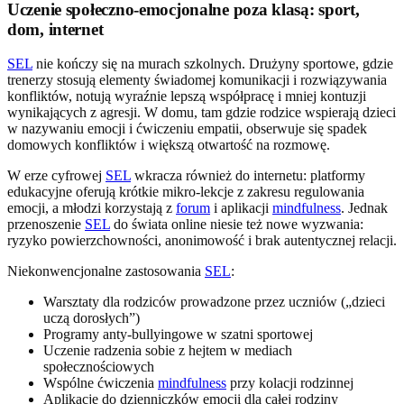
Uczenie społeczno-emocjonalne poza klasą: sport,
dom, internet
SEL
nie kończy się na murach szkolnych. Drużyny sportowe, gdzie
trenerzy stosują elementy świadomej komunikacji i rozwiązywania
konfliktów, notują wyraźnie lepszą współpracę i mniej kontuzji
wynikających z agresji. W domu, tam gdzie rodzice wspierają dzieci
w nazywaniu emocji i ćwiczeniu empatii, obserwuje się spadek
domowych konfliktów i większą otwartość na rozmowę.
W erze cyfrowej
SEL
wkracza również do internetu: platformy
edukacyjne oferują krótkie mikro-lekcje z zakresu regulowania
emocji, a młodzi korzystają z
forum
i aplikacji
mindfulness
. Jednak
przenoszenie
SEL
do świata online niesie też nowe wyzwania:
ryzyko powierzchowności, anonimowość i brak autentycznej relacji.
Niekonwencjonalne zastosowania
SEL
:
Warsztaty dla rodziców prowadzone przez uczniów („dzieci
uczą dorosłych”)
Programy anty-bullyingowe w szatni sportowej
Uczenie radzenia sobie z hejtem w mediach
społecznościowych
Wspólne ćwiczenia
mindfulness
przy kolacji rodzinnej
Aplikacje do dzienniczków emocji dla całej rodziny