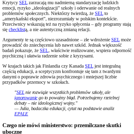
Krytycy
SEL
zarzucają mu nadmierną standaryzację ludzkich
emocji, ryzyko „ideologizacji” szkoły i oderwanie od realnych
problemów społecznych. Niektórzy twierdzą, że
SEL
to
„amerykański eksport”, niezrozumiały w polskim kontekście.
Przeciwnicy wskazują też na ryzyko spłycenia – gdy programy stają
się
checklist
ą, a nie autentyczną zmianą relacji.
Argumenty te są częściowo uzasadnione – złe wdrożenie
SEL
może
prowadzić do zniechęcenia lub nawet szkód. Jednak większość
badań pokazuje, że
SEL
, właściwie realizowane, wspiera odporność
psychiczną i ułatwia radzenie sobie z kryzysami.
W krajach takich jak Finlandia czy Kanada
SEL
jest integralną
częścią edukacji, a sceptycyzm konfrontuje się tam z twardymi
danymi o poprawie zdrowia psychicznego i mniejszej liczbie
przypadków przemocy w szkołach.
"
SEL
nie rozwiąże wszystkich problemów szkoły, ale
ignorowanie
go to poważny błąd. Potrzebujemy rzetelnej
debaty – nie ideologicznej wojny."
— Julia, badaczka edukacji, cytat na podstawie analiz
EPALE
Czego nie mówi ministerstwo: przemilczane skutki
uboczne