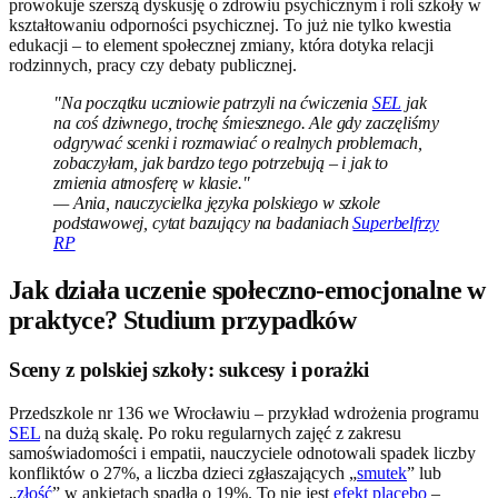
prowokuje szerszą dyskusję o zdrowiu psychicznym i roli szkoły w
kształtowaniu odporności psychicznej. To już nie tylko kwestia
edukacji – to element społecznej zmiany, która dotyka relacji
rodzinnych, pracy czy debaty publicznej.
"Na początku uczniowie patrzyli na ćwiczenia
SEL
jak
na coś dziwnego, trochę śmiesznego. Ale gdy zaczęliśmy
odgrywać scenki i rozmawiać o realnych problemach,
zobaczyłam, jak bardzo tego potrzebują – i jak to
zmienia atmosferę w klasie."
— Ania, nauczycielka języka polskiego w szkole
podstawowej, cytat bazujący na badaniach
Superbelfrzy
RP
Jak działa uczenie społeczno-emocjonalne w
praktyce? Studium przypadków
Sceny z polskiej szkoły: sukcesy i porażki
Przedszkole nr 136 we Wrocławiu – przykład wdrożenia programu
SEL
na dużą skalę. Po roku regularnych zajęć z zakresu
samoświadomości i empatii, nauczyciele odnotowali spadek liczby
konfliktów o 27%, a liczba dzieci zgłaszających „
smutek
” lub
„
złość
” w ankietach spadła o 19%. To nie jest
efekt placebo
–