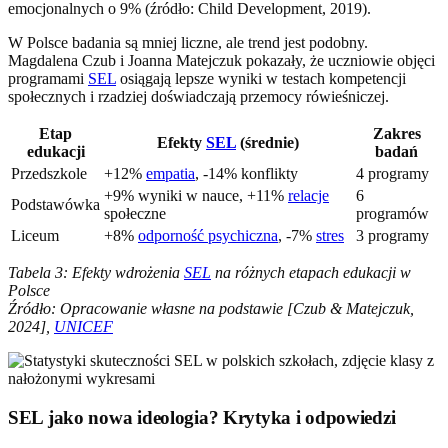
emocjonalnych o 9% (źródło: Child Development, 2019).
W Polsce badania są mniej liczne, ale trend jest podobny.
Magdalena Czub i Joanna Matejczuk pokazały, że uczniowie objęci
programami
SEL
osiągają lepsze wyniki w testach kompetencji
społecznych i rzadziej doświadczają przemocy rówieśniczej.
Etap
Zakres
Efekty
SEL
(średnie)
edukacji
badań
Przedszkole
+12%
empatia
, -14% konflikty
4 programy
+9% wyniki w nauce, +11%
relacje
6
Podstawówka
społeczne
programów
Liceum
+8%
odporność psychiczna
, -7%
stres
3 programy
Tabela 3: Efekty wdrożenia
SEL
na różnych etapach edukacji w
Polsce
Źródło: Opracowanie własne na podstawie [Czub & Matejczuk,
2024],
UNICEF
SEL jako nowa ideologia? Krytyka i odpowiedzi