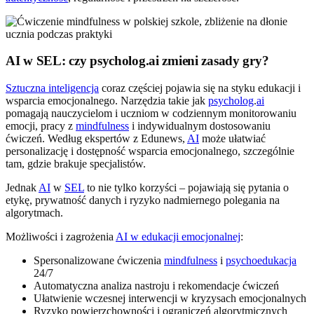
AI w SEL: czy psycholog.ai zmieni zasady gry?
Sztuczna inteligencja
coraz częściej pojawia się na styku edukacji i
wsparcia emocjonalnego. Narzędzia takie jak
psycholog
.
ai
pomagają nauczycielom i uczniom w codziennym monitorowaniu
emocji, pracy z
mindfulness
i indywidualnym dostosowaniu
ćwiczeń. Według ekspertów z Edunews,
AI
może ułatwiać
personalizację i dostępność wsparcia emocjonalnego, szczególnie
tam, gdzie brakuje specjalistów.
Jednak
AI
w
SEL
to nie tylko korzyści – pojawiają się pytania o
etykę, prywatność danych i ryzyko nadmiernego polegania na
algorytmach.
Możliwości i zagrożenia
AI w edukacji emocjonalnej
:
Spersonalizowane ćwiczenia
mindfulness
i
psychoedukacja
24/7
Automatyczna analiza nastroju i rekomendacje ćwiczeń
Ułatwienie wczesnej interwencji w kryzysach emocjonalnych
Ryzyko powierzchowności i ograniczeń algorytmicznych