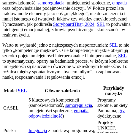
samoświadomość,
samoregulacja
, umiejętności społeczne,
empatia
oraz odpowiedzialne podejmowanie decyzji. W Polsce przez lata
traktowano te elementy jako coś „miękkiego”, nie do zmierzenia i
mniej istotnego od twardych faktów czy wiedzy encyklopedycznej.
Tymczasem, jak podkreśla
StoryboardThat, 2024
,
SEL
to podwalina
inteligencji emocjonalnej, zdrowia psychicznego i skuteczności w
realnym życiu.
Warto tu wyjaśnić jedno z najczęstszych nieporozumień:
SEL
to nie
tylko „kompetencje miękkie”. O ile kompetencje miękkie obejmują
szeroko pojęte umiejętności interpersonalne i intrapersonalne,
SEL
to systematyczny, oparty na badaniach proces, w którym konkretne
umiejętności są nauczane i ćwiczone w określonym kontekście. To
różnica między spontanicznym „byciem miłym”, a zaplanowaną
nauką rozpoznawania i regulowania emocji.
Przykłady
Model
SEL
Główne założenia
narzędzi
5 kluczowych kompetencji
Programy
(samoświadomość,
samoregulacja
,
szkolne, ankiety
CASEL
umiejętności społeczne,
empatia
,
Panorama,
gry
odpowiedzialność
)
dydaktyczne
Projekty
UNICEF,
Polska
Integracja
z podstawą programową,