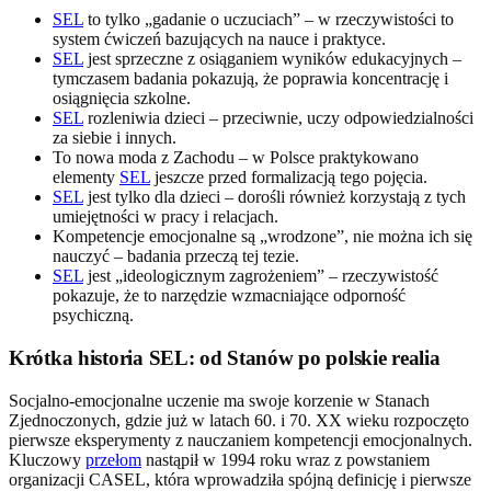
SEL
to tylko „gadanie o uczuciach” – w rzeczywistości to
system ćwiczeń bazujących na nauce i praktyce.
SEL
jest sprzeczne z osiąganiem wyników edukacyjnych –
tymczasem badania pokazują, że poprawia koncentrację i
osiągnięcia szkolne.
SEL
rozleniwia dzieci – przeciwnie, uczy odpowiedzialności
za siebie i innych.
To nowa moda z Zachodu – w Polsce praktykowano
elementy
SEL
jeszcze przed formalizacją tego pojęcia.
SEL
jest tylko dla dzieci – dorośli również korzystają z tych
umiejętności w pracy i relacjach.
Kompetencje emocjonalne są „wrodzone”, nie można ich się
nauczyć – badania przeczą tej tezie.
SEL
jest „ideologicznym zagrożeniem” – rzeczywistość
pokazuje, że to narzędzie wzmacniające odporność
psychiczną.
Krótka historia SEL: od Stanów po polskie realia
Socjalno-emocjonalne uczenie ma swoje korzenie w Stanach
Zjednoczonych, gdzie już w latach 60. i 70. XX wieku rozpoczęto
pierwsze eksperymenty z nauczaniem kompetencji emocjonalnych.
Kluczowy
przełom
nastąpił w 1994 roku wraz z powstaniem
organizacji CASEL, która wprowadziła spójną definicję i pierwsze