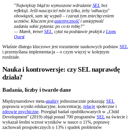
"Największy błąd to wymuszone wdrażanie
SEL
bez
refleksji. Jeśli nauczyciel robi to tylko, żeby 'odhaczyć'
obowiązek, sam się wypali – i zarazi tym zniechęceniem
uczniów. Kluczem jest
autentyczność
i umiejętność
zadania sobie pytania: po co to robię?"
— Marek, trener
SEL
, cytat na podstawie praktyk z
Lions
Quest
Właśnie dlatego kluczowe jest rozumienie naukowych podstaw
SEL
i przemyślana implementacja – o czym więcej w kolejnym
rozdziale.
Nauka i kontrowersje: czy SEL naprawdę
działa?
Badania, liczby i twarde dane
Międzynarodowe meta-
analizy
jednoznacznie pokazują:
SEL
poprawia wyniki edukacyjne, koncentrację,
relacje
społeczne i
zdrowie psychiczne
. Przegląd badań opublikowanych w „Child
Development” (2019) objął ponad 700 programów
SEL
na świecie i
wykazał średni wzrost wyników w nauce o 11%, poprawę
zachowań prospołecznych o 13% i spadek problemów