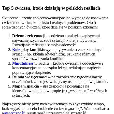
Top 5 ćwiczeń, które działają w polskich realiach
Skuteczne uczenie społeczno-emocjonalne wymaga dostosowania
ćwiczeń do wieku, kontekstu i realnych problemów. Oto 5
sprawdzonych ćwiczeń, które działają w polskich szkołach:
Dzienniczek emocji
– codzienna praktyka zapisywania
najważniejszych uczuć i sytuacji, które je wywołały.
Rozwijanie refleksji i samoświadomości.
Role
-play konfliktowy
– odgrywanie scenek z trudnych
sytuacji (np. kłótnia rówieśnicza), szukanie różnych
sposobów rozwiązania konfliktu.
Mindfulness
w ruchu
– krótkie ćwiczenia oddechowe i
koncentracyjne na początku lekcji, redukujące napięcie i
poprawiające skupienie.
Runda wdzięczności
– na zakończenie tygodnia każdy
uczeń mówi, za co jest wdzięczny osobie po prawej stronie.
Mapa wsparcia
– gra zespołowa polegająca na
identyfikowaniu, kto w grupie jest „wsparciem” w różnych
sytuacjach.
Najczęstsze błędy przy tych ćwiczeniach to zbyt szybkie tempo,
brak wyjaśnienia celu i robienie ćwiczeń „na siłę”. Warto zadbać o
autentyczność
, regularność i przestrzeń na szczerość.