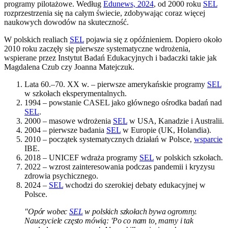
programy pilotażowe. Według
Edunews, 2024
, od 2000 roku
SEL
rozprzestrzenia się na całym świecie, zdobywając coraz więcej
naukowych dowodów na skuteczność.
W polskich realiach
SEL
pojawia się z opóźnieniem. Dopiero około
2010 roku zaczęły się pierwsze systematyczne wdrożenia,
wspierane przez Instytut Badań Edukacyjnych i badaczki takie jak
Magdalena Czub czy Joanna Matejczuk.
Lata 60.–70. XX w. – pierwsze amerykańskie programy
SEL
w szkołach eksperymentalnych.
1994 – powstanie CASEL jako głównego ośrodka badań nad
SEL
.
2000 – masowe wdrożenia
SEL
w USA, Kanadzie i Australii.
2004 – pierwsze badania
SEL
w Europie (UK, Holandia).
2010 – początek systematycznych działań w Polsce,
wsparcie
IBE.
2018 – UNICEF wdraża programy
SEL
w polskich szkołach.
2022 – wzrost zainteresowania podczas pandemii i kryzysu
zdrowia psychicznego.
2024 –
SEL
wchodzi do szerokiej debaty edukacyjnej w
Polsce.
"Opór wobec
SEL
w polskich szkołach bywa ogromny.
Nauczyciele często mówią: 'Po co nam to, mamy i tak