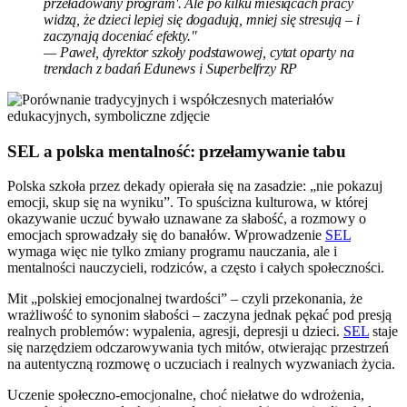
przeładowany program'. Ale po kilku miesiącach pracy
widzą, że dzieci lepiej się dogadują, mniej się stresują – i
zaczynają doceniać efekty."
— Paweł, dyrektor szkoły podstawowej, cytat oparty na
trendach z badań Edunews i Superbelfrzy RP
SEL a polska mentalność: przełamywanie tabu
Polska szkoła przez dekady opierała się na zasadzie: „nie pokazuj
emocji, skup się na wyniku”. To spuścizna kulturowa, w której
okazywanie uczuć bywało uznawane za słabość, a rozmowy o
emocjach sprowadzały się do banałów. Wprowadzenie
SEL
wymaga więc nie tylko zmiany programu nauczania, ale i
mentalności nauczycieli, rodziców, a często i całych społeczności.
Mit „polskiej emocjonalnej twardości” – czyli przekonania, że
wrażliwość to synonim słabości – zaczyna jednak pękać pod presją
realnych problemów: wypalenia, agresji, depresji u dzieci.
SEL
staje
się narzędziem odczarowywania tych mitów, otwierając przestrzeń
na autentyczną rozmowę o uczuciach i realnych wyzwaniach życia.
Uczenie społeczno-emocjonalne, choć niełatwe do wdrożenia,