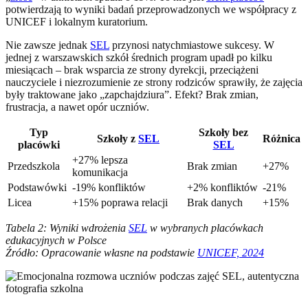
potwierdzają to wyniki badań przeprowadzonych we współpracy z
UNICEF i lokalnym kuratorium.
Nie zawsze jednak
SEL
przynosi natychmiastowe sukcesy. W
jednej z warszawskich szkół średnich program upadł po kilku
miesiącach – brak wsparcia ze strony dyrekcji, przeciążeni
nauczyciele i niezrozumienie ze strony rodziców sprawiły, że zajęcia
były traktowane jako „zapchajdziura”. Efekt? Brak zmian,
frustracja, a nawet opór uczniów.
Typ
Szkoły bez
Szkoły z
SEL
Różnica
placówki
SEL
+27% lepsza
Przedszkola
Brak zmian
+27%
komunikacja
Podstawówki
-19% konfliktów
+2% konfliktów
-21%
Licea
+15% poprawa relacji
Brak danych
+15%
Tabela 2: Wyniki wdrożenia
SEL
w wybranych placówkach
edukacyjnych w Polsce
Źródło: Opracowanie własne na podstawie
UNICEF, 2024