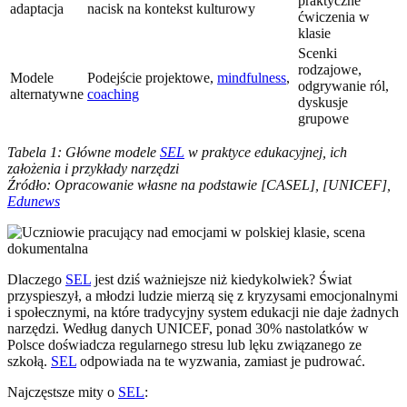
praktyczne
adaptacja
nacisk na kontekst kulturowy
ćwiczenia w
klasie
Scenki
rodzajowe,
Modele
Podejście projektowe,
mindfulness
,
odgrywanie ról,
alternatywne
coaching
dyskusje
grupowe
Tabela 1: Główne modele
SEL
w praktyce edukacyjnej, ich
założenia i przykłady narzędzi
Źródło: Opracowanie własne na podstawie [CASEL], [UNICEF],
Edunews
Dlaczego
SEL
jest dziś ważniejsze niż kiedykolwiek? Świat
przyspieszył, a młodzi ludzie mierzą się z kryzysami emocjonalnymi
i społecznymi, na które tradycyjny system edukacji nie daje żadnych
narzędzi. Według danych UNICEF, ponad 30% nastolatków w
Polsce doświadcza regularnego stresu lub lęku związanego ze
szkołą.
SEL
odpowiada na te wyzwania, zamiast je pudrować.
Najczęstsze mity o
SEL
: