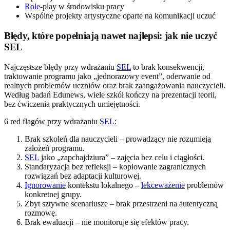
Role
-play w środowisku pracy
Wspólne projekty artystyczne oparte na komunikacji uczuć
Błędy, które popełniają nawet najlepsi: jak nie uczyć
SEL
Najczęstsze błędy przy wdrażaniu
SEL
to brak konsekwencji,
traktowanie programu jako „jednorazowy event”, oderwanie od
realnych problemów uczniów oraz brak zaangażowania nauczycieli.
Według badań Edunews, wiele szkół kończy na prezentacji teorii,
bez ćwiczenia praktycznych umiejętności.
6 red flagów przy wdrażaniu
SEL
:
Brak szkoleń dla nauczycieli – prowadzący nie rozumieją
założeń programu.
SEL
jako „zapchajdziura” – zajęcia bez celu i ciągłości.
Standaryzacja bez refleksji – kopiowanie zagranicznych
rozwiązań bez adaptacji kulturowej.
Ignorowanie
kontekstu lokalnego –
lekceważenie
problemów
konkretnej grupy.
Zbyt sztywne scenariusze – brak przestrzeni na autentyczną
rozmowę.
Brak ewaluacji – nie monitoruje się efektów pracy.