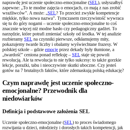
naprawdę jest uczenie społeczno-emocjonalne (
SEL
), usłyszałbyś
zapewne: „To te modne zajęcia o emocjach, co mają z nas zrobić
wrażliwców”. A może: „
SEL
? To przecież zwykłe kompetencje
miękkie, tylko nowa nazwa”. Tymczasem rzeczywistość wywraca
się tu do góry nogami – uczenie społeczno-emocjonalne to coś
znacznie więcej niż modne hasło czy pedagogiczny gadżet. To
narzędzie, które potrafi zmieniać szkoły od środka. W tej analizie
rozbieramy
SEL
na czynniki pierwsze, odkłamujemy mity,
pokazujemy twarde liczby i obalamy wyświechtane frazesy. W
polskiej szkole – gdzie
emocje
przez dekady były tłumione, a
„twardość” ceniona ponad refleksję –
SEL
staje się powoli
rewolucją. Ale ta rewolucja to nie tylko sukcesy: to także gorzkie
lekcje, porażki, tabu i nieoczywiste skutki uboczne. Czy jesteś
gotów na 7 brutalnych faktów, które zdemaskują polską edukację?
Czym naprawdę jest uczenie społeczno-
emocjonalne? Przewodnik dla
niedowiarków
Definicja i podstawowe założenia SEL
Uczenie społeczno-emocjonalne (
SEL
) to proces świadomego
rozwijania u dzieci, młodzieży i dorosłych takich kompetencji, jak