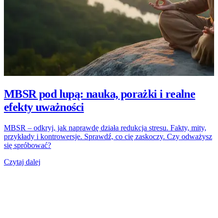
MBSR pod lupą: nauka, porażki i realne
efekty uważności
MBSR – odkryj, jak naprawdę działa redukcja stresu. Fakty, mity,
przykłady i kontrowersje. Sprawdź, co cię zaskoczy. Czy odważysz
się spróbować?
Czytaj dalej