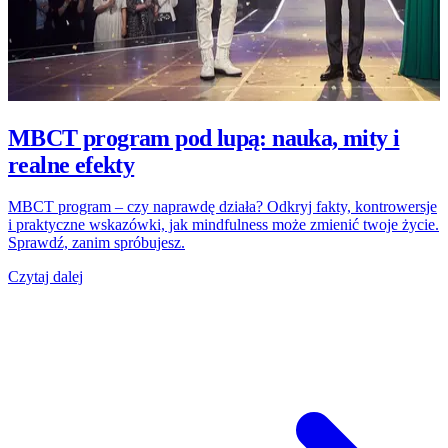
MBCT program pod lupą: nauka, mity i
realne efekty
MBCT program – czy naprawdę działa? Odkryj fakty, kontrowersje
i praktyczne wskazówki, jak mindfulness może zmienić twoje życie.
Sprawdź, zanim spróbujesz.
Czytaj dalej