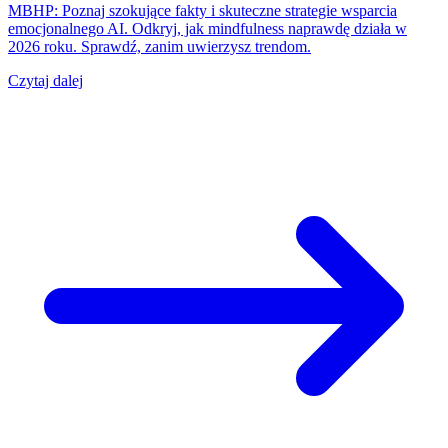
MBHP: Poznaj szokujące fakty i skuteczne strategie wsparcia
emocjonalnego AI. Odkryj, jak mindfulness naprawdę działa w
2026 roku. Sprawdź, zanim uwierzysz trendom.
Czytaj dalej