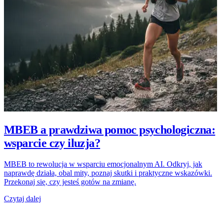
MBEB a prawdziwa pomoc psychologiczna:
wsparcie czy iluzja?
MBEB to rewolucja w wsparciu emocjonalnym AI. Odkryj, jak
naprawdę działa, obal mity, poznaj skutki i praktyczne wskazówki.
Przekonaj się, czy jesteś gotów na zmianę.
Czytaj dalej