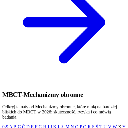
MBCT-Mechanizmy obronne
Odkryj tematy od Mechanizmy obronne, które ranią najbardziej
bliskich do MBCT w 2026: skuteczność, ryzyka i co mówią
badania.
0-9
A
B
C
Ć
D
E
F
G
H
I
J
K
L
Ł
M
N
O
P
Q
R
S
Ś
T
U
V
W
X
Y