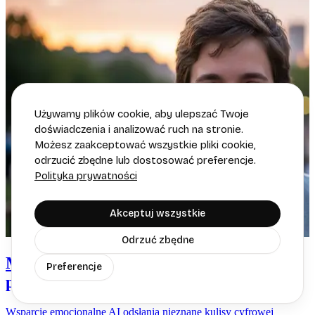
Używamy plików cookie, aby ulepszać Twoje
doświadczenia i analizować ruch na stronie.
Możesz zaakceptować wszystkie pliki cookie,
odrzucić zbędne lub dostosować preferencje.
Polityka prywatności
Akceptuj wszystkie
Odrzuć zbędne
ME i wsparcie emocjonalne AI: kiedy
Preferencje
pomaga, a kiedy szkodzi
Wsparcie emocjonalne AI odsłania nieznane kulisy cyfrowej