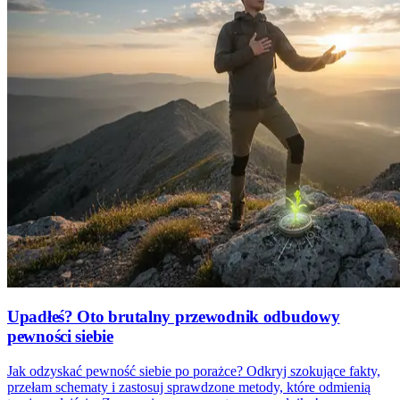
Upadłeś? Oto brutalny przewodnik odbudowy
pewności siebie
Jak odzyskać pewność siebie po porażce? Odkryj szokujące fakty,
przełam schematy i zastosuj sprawdzone metody, które odmienią