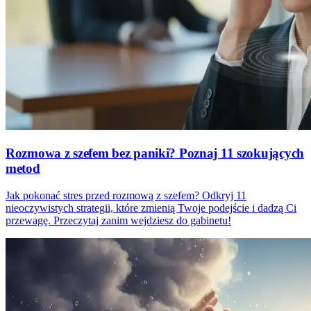
Rozmowa z szefem bez paniki? Poznaj 11 szokujących
metod
Jak pokonać stres przed rozmową z szefem? Odkryj 11
nieoczywistych strategii, które zmienią Twoje podejście i dadzą Ci
przewagę. Przeczytaj zanim wejdziesz do gabinetu!