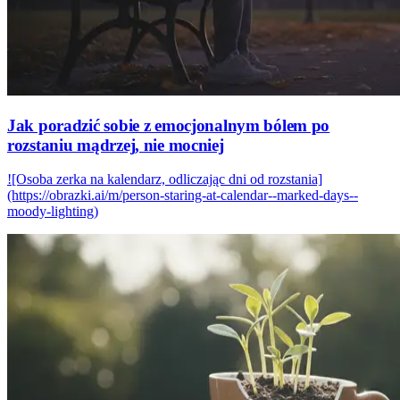
Jak poradzić sobie z emocjonalnym bólem po
rozstaniu mądrzej, nie mocniej
![Osoba zerka na kalendarz, odliczając dni od rozstania]
(https://obrazki.ai/m/person-staring-at-calendar--marked-days--
moody-lighting)