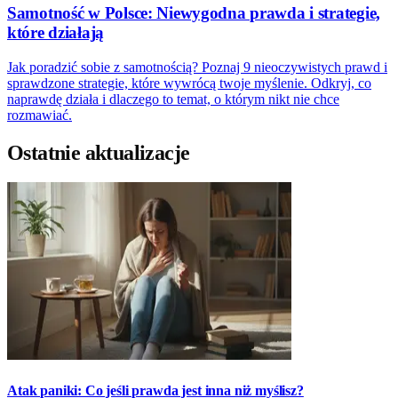
Samotność w Polsce: Niewygodna prawda i strategie,
które działają
Jak poradzić sobie z samotnością? Poznaj 9 nieoczywistych prawd i
sprawdzone strategie, które wywrócą twoje myślenie. Odkryj, co
naprawdę działa i dlaczego to temat, o którym nikt nie chce
rozmawiać.
Ostatnie aktualizacje
Atak paniki: Co jeśli prawda jest inna niż myślisz?