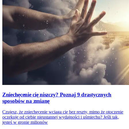
Zniechęcenie cię niszczy? Poznaj 9 drastycznych
sposobów na zmianę
Czujesz, że zniechęcenie wciąga cię bez reszty, mimo że otoczenie
oczekuje od ciebie nieustannej wydajności i uśmiechu? Jeśli tak,
jesteś w gronie milionów