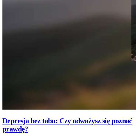
Depresja bez tabu: Czy odważysz się poznać
prawdę?