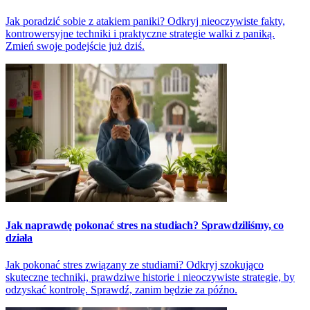
Jak poradzić sobie z atakiem paniki? Odkryj nieoczywiste fakty,
kontrowersyjne techniki i praktyczne strategie walki z paniką.
Zmień swoje podejście już dziś.
Jak naprawdę pokonać stres na studiach? Sprawdziliśmy, co
działa
Jak pokonać stres związany ze studiami? Odkryj szokująco
skuteczne techniki, prawdziwe historie i nieoczywiste strategie, by
odzyskać kontrolę. Sprawdź, zanim będzie za późno.