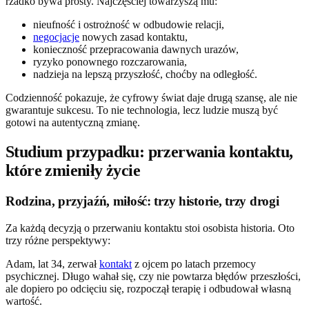
rzadko bywa prosty. Najczęściej towarzyszą mu:
nieufność i ostrożność w odbudowie relacji,
negocjacje
nowych zasad kontaktu,
konieczność przepracowania dawnych urazów,
ryzyko ponownego rozczarowania,
nadzieja na lepszą przyszłość, choćby na odległość.
Codzienność pokazuje, że cyfrowy świat daje drugą szansę, ale nie
gwarantuje sukcesu. To nie technologia, lecz ludzie muszą być
gotowi na autentyczną zmianę.
Studium przypadku: przerwania kontaktu,
które zmieniły życie
Rodzina, przyjaźń, miłość: trzy historie, trzy drogi
Za każdą decyzją o przerwaniu kontaktu stoi osobista historia. Oto
trzy różne perspektywy:
Adam, lat 34, zerwał
kontakt
z ojcem po latach przemocy
psychicznej. Długo wahał się, czy nie powtarza błędów przeszłości,
ale dopiero po odcięciu się, rozpoczął terapię i odbudował własną
wartość.