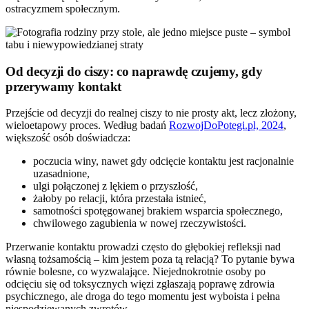
ostracyzmem społecznym.
Od decyzji do ciszy: co naprawdę czujemy, gdy
przerywamy kontakt
Przejście od decyzji do realnej ciszy to nie prosty akt, lecz złożony,
wieloetapowy proces. Według badań
RozwojDoPotegi.pl, 2024
,
większość osób doświadcza:
poczucia winy, nawet gdy odcięcie kontaktu jest racjonalnie
uzasadnione,
ulgi połączonej z lękiem o przyszłość,
żałoby po relacji, która przestała istnieć,
samotności spotęgowanej brakiem wsparcia społecznego,
chwilowego zagubienia w nowej rzeczywistości.
Przerwanie kontaktu prowadzi często do głębokiej refleksji nad
własną tożsamością – kim jestem poza tą relacją? To pytanie bywa
równie bolesne, co wyzwalające. Niejednokrotnie osoby po
odcięciu się od toksycznych więzi zgłaszają poprawę zdrowia
psychicznego, ale droga do tego momentu jest wyboista i pełna
niespodziewanych zwrotów.