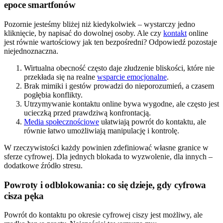
epoce smartfonów
Pozornie jesteśmy bliżej niż kiedykolwiek – wystarczy jedno
kliknięcie, by napisać do dowolnej osoby. Ale czy
kontakt
online
jest równie wartościowy jak ten bezpośredni? Odpowiedź pozostaje
niejednoznaczna.
Wirtualna obecność często daje złudzenie bliskości, które nie
przekłada się na realne
wsparcie emocjonalne
.
Brak mimiki i gestów prowadzi do nieporozumień, a czasem
pogłębia konflikty.
Utrzymywanie kontaktu online bywa wygodne, ale często jest
ucieczką przed prawdziwą konfrontacją.
Media społecznościowe
ułatwiają powrót do kontaktu, ale
równie łatwo umożliwiają manipulację i kontrolę.
W rzeczywistości każdy powinien zdefiniować własne granice w
sferze cyfrowej. Dla jednych blokada to wyzwolenie, dla innych –
dodatkowe źródło stresu.
Powroty i odblokowania: co się dzieje, gdy cyfrowa
cisza pęka
Powrót do kontaktu po okresie cyfrowej ciszy jest możliwy, ale