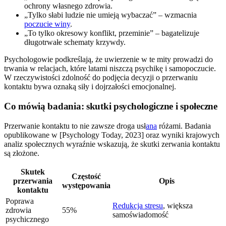
ochrony własnego zdrowia.
„Tylko słabi ludzie nie umieją wybaczać” – wzmacnia
poczucie winy
.
„To tylko okresowy konflikt, przeminie” – bagatelizuje
długotrwałe schematy krzywdy.
Psychologowie podkreślają, że uwierzenie w te mity prowadzi do
trwania w relacjach, które latami niszczą psychikę i samopoczucie.
W rzeczywistości zdolność do podjęcia decyzji o przerwaniu
kontaktu bywa oznaką siły i dojrzałości emocjonalnej.
Co mówią badania: skutki psychologiczne i społeczne
Przerwanie kontaktu to nie zawsze droga usł
ana
różami. Badania
opublikowane w [Psychology Today, 2023] oraz wyniki krajowych
analiz społecznych wyraźnie wskazują, że skutki zerwania kontaktu
są złożone.
Skutek
Częstość
przerwania
Opis
występowania
kontaktu
Poprawa
Redukcja stresu
, większa
zdrowia
55%
samoświadomość
psychicznego