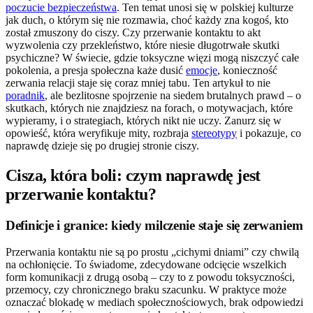
poczucie bezpieczeństwa
. Ten temat unosi się w polskiej kulturze
jak duch, o którym się nie rozmawia, choć każdy zna kogoś, kto
został zmuszony do ciszy. Czy przerwanie kontaktu to akt
wyzwolenia czy przekleństwo, które niesie długotrwałe skutki
psychiczne? W świecie, gdzie toksyczne więzi mogą niszczyć całe
pokolenia, a presja społeczna każe dusić
emocje
, konieczność
zerwania relacji staje się coraz mniej tabu. Ten artykuł to nie
poradnik
, ale bezlitosne spojrzenie na siedem brutalnych prawd – o
skutkach, których nie znajdziesz na forach, o motywacjach, które
wypieramy, i o strategiach, których nikt nie uczy. Zanurz się w
opowieść, która weryfikuje mity, rozbraja
stereotypy
i pokazuje, co
naprawdę dzieje się po drugiej stronie ciszy.
Cisza, która boli: czym naprawdę jest
przerwanie kontaktu?
Definicje i granice: kiedy milczenie staje się zerwaniem
Przerwania kontaktu nie są po prostu „cichymi dniami” czy chwilą
na ochłonięcie. To świadome, zdecydowane odcięcie wszelkich
form komunikacji z drugą osobą – czy to z powodu toksyczności,
przemocy, czy chronicznego braku szacunku. W praktyce może
oznaczać blokadę w mediach społecznościowych, brak odpowiedzi