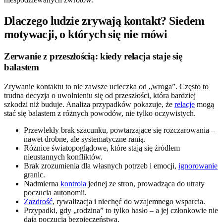
Dlaczego ludzie zrywają kontakt? Siedem
motywacji, o których się nie mówi
Zerwanie z przeszłością: kiedy relacja staje się
balastem
Zrywanie kontaktu to nie zawsze ucieczka od „wroga”. Często to
trudna decyzja o uwolnieniu się od przeszłości, która bardziej
szkodzi niż buduje. Analiza przypadków pokazuje, że
relacje
mogą
stać się balastem z różnych powodów, nie tylko oczywistych.
Przewlekły brak szacunku, powtarzające się rozczarowania –
nawet drobne, ale systematyczne ranią.
Różnice światopoglądowe, które stają się źródłem
nieustannych konfliktów.
Brak zrozumienia dla własnych potrzeb i emocji,
ignorowanie
granic.
Nadmierna
kontrola
jednej ze stron, prowadząca do utraty
poczucia autonomii.
Zazdrość
, rywalizacja i niechęć do wzajemnego wsparcia.
Przypadki, gdy „rodzina” to tylko hasło – a jej członkowie nie
dają poczucia bezpieczeństwa.