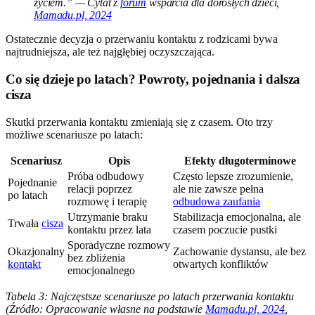
życiem.” — Cytat z
forum
wsparcia dla dorosłych dzieci,
Mamadu.pl, 2024
Ostatecznie decyzja o przerwaniu kontaktu z rodzicami bywa
najtrudniejsza, ale też najgłębiej oczyszczająca.
Co się dzieje po latach? Powroty, pojednania i dalsza
cisza
Skutki przerwania kontaktu zmieniają się z czasem. Oto trzy
możliwe scenariusze po latach:
Scenariusz
Opis
Efekty długoterminowe
Próba odbudowy
Często lepsze zrozumienie,
Pojednanie
relacji poprzez
ale nie zawsze pełna
po latach
rozmowę i terapię
odbudowa zaufania
Utrzymanie braku
Stabilizacja emocjonalna, ale
Trwała
cisza
kontaktu przez lata
czasem poczucie pustki
Sporadyczne rozmowy
Okazjonalny
Zachowanie dystansu, ale bez
bez zbliżenia
kontakt
otwartych konfliktów
emocjonalnego
Tabela 3: Najczęstsze scenariusze po latach przerwania kontaktu
(Źródło: Opracowanie własne na podstawie
Mamadu.pl, 2024
,