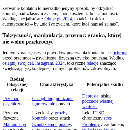
Zerwanie kontaktu to nierzadko jedyny sposób, by odzyskać
kontrolę nad własnym życiem, choć kosztem żalu i samotności.
Według specjalistów z
Ohme.pl, 2024
, to także krok ku
autentyczności – by „nie żyć życiem, które ktoś napisał za nas”.
Toksyczność, manipulacja, przemoc: granica, której
nie wolno przekroczyć
Jednym z najczęstszych powodów przerwania kontaktu jest
ochrona
przed przemocą – psychiczną, fizyczną czy ekonomiczną. Według
osiagnij.swoj.cel, Instagram, 2024
, toksyczne
relacje
znacząco
zwiększają ryzyko depresji i innych problemów zdrowotnych.
Rodzaj
toksycznej
Charakterystyka
Potencjalne skutki
relacji
Depresja
, niskie
Przemoc
Gaslighting
,
poniżanie
,
poczucie własnej
psychiczna
ignorowanie
potrzeb
wartości
Przemoc
Użycie siły,
groźby
,
Lęki,
PTSD
,
fizyczna
kontrola
przez strach
chroniczny
stres
Manipulacja
Szantaż emocjonalny
,
Problemy
z zaufaniem,
emocjonalna
granie na poczuciu winy
izolacja społeczna