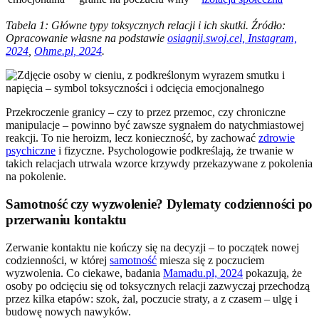
Tabela 1: Główne typy toksycznych relacji i ich skutki. Źródło:
Opracowanie własne na podstawie
osiagnij.swoj.cel, Instagram,
2024
,
Ohme.pl, 2024
.
Przekroczenie granicy – czy to przez przemoc, czy chroniczne
manipulacje – powinno być zawsze sygnałem do natychmiastowej
reakcji. To nie heroizm, lecz konieczność, by zachować
zdrowie
psychiczne
i fizyczne. Psychologowie podkreślają, że trwanie w
takich relacjach utrwala wzorce krzywdy przekazywane z pokolenia
na pokolenie.
Samotność czy wyzwolenie? Dylematy codzienności po
przerwaniu kontaktu
Zerwanie kontaktu nie kończy się na decyzji – to początek nowej
codzienności, w której
samotność
miesza się z poczuciem
wyzwolenia. Co ciekawe, badania
Mamadu.pl, 2024
pokazują, że
osoby po odcięciu się od toksycznych relacji zazwyczaj przechodzą
przez kilka etapów: szok, żal, poczucie straty, a z czasem – ulgę i
budowę nowych nawyków.