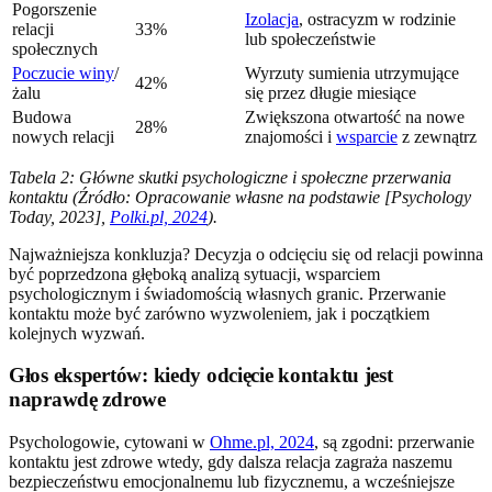
Pogorszenie
Izolacja
, ostracyzm w rodzinie
relacji
33%
lub społeczeństwie
społecznych
Poczucie winy
/
Wyrzuty sumienia utrzymujące
42%
żalu
się przez długie miesiące
Budowa
Zwiększona otwartość na nowe
28%
nowych relacji
znajomości i
wsparcie
z zewnątrz
Tabela 2: Główne skutki psychologiczne i społeczne przerwania
kontaktu (Źródło: Opracowanie własne na podstawie [Psychology
Today, 2023],
Polki.pl, 2024
).
Najważniejsza konkluzja? Decyzja o odcięciu się od relacji powinna
być poprzedzona głęboką analizą sytuacji, wsparciem
psychologicznym i świadomością własnych granic. Przerwanie
kontaktu może być zarówno wyzwoleniem, jak i początkiem
kolejnych wyzwań.
Głos ekspertów: kiedy odcięcie kontaktu jest
naprawdę zdrowe
Psychologowie, cytowani w
Ohme.pl, 2024
, są zgodni: przerwanie
kontaktu jest zdrowe wtedy, gdy dalsza relacja zagraża naszemu
bezpieczeństwu emocjonalnemu lub fizycznemu, a wcześniejsze