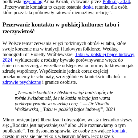
podkreśla
psycholog
Anna Kozak, cytowana przez
Polki.pl, 2024
,
„Przerywanie kontaktu to często ostatnia
deska
ratunku dla osób,
które przez lata próbowały ratować niemożliwą relację”.
Przerwanie kontaktu w polskiej kulturze: tabu i
rzeczywistość
W Polsce temat zerwania więzi rodzinnych obrósł w tabu, które
swoje korzenie ma w tradycji i ludowym folklorze. Według
monografii dr Violetty Wróblewskiej
Tabu w polskiej bajce ludowej,
2024
, wykluczenie z rodziny bywało porównywane wręcz do
śmierci społecznej, a wszelkie odstępstwa od normy traktowano jak
zdradę wspólnoty. Współcześnie jednak coraz częściej
przełamujemy te schematy, szczególnie w kontekście dbałości o
zdrowie psychiczne
i granice osobiste.
„Zerwanie kontaktu z bliskimi wciąż budzi opór, ale
rośnie świadomość, że nie każda relacja jest warta
podtrzymywania za wszelką cenę.” — Dr Violetta
Wróblewska, „Tabu w polskiej bajce ludowej”, 2024
Mimo postępującej liberalizacji obyczajów, wciąż nierzadko słyszy
się: „Rodzina jest najważniejsza” albo „Nie rozmawiamy o tym
publicznie”. Ten dysonans sprawia, że osoby zrywające
kontakt
często mierzą się nie tylko z własnym bólem, lecz także z