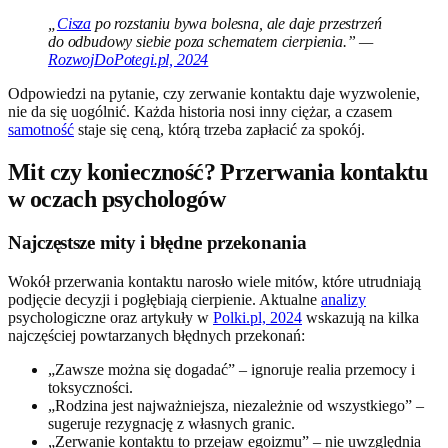
„
Cisza
po rozstaniu bywa bolesna, ale daje przestrzeń
do odbudowy siebie poza schematem cierpienia.” —
RozwojDoPotegi.pl, 2024
Odpowiedzi na pytanie, czy zerwanie kontaktu daje wyzwolenie,
nie da się uogólnić. Każda historia nosi inny ciężar, a czasem
samotność
staje się ceną, którą trzeba zapłacić za spokój.
Mit czy konieczność? Przerwania kontaktu
w oczach psychologów
Najczęstsze mity i błędne przekonania
Wokół przerwania kontaktu narosło wiele mitów, które utrudniają
podjęcie decyzji i pogłębiają cierpienie. Aktualne
analizy
psychologiczne oraz artykuły w
Polki.pl, 2024
wskazują na kilka
najczęściej powtarzanych błędnych przekonań:
„Zawsze można się dogadać” – ignoruje realia przemocy i
toksyczności.
„Rodzina jest najważniejsza, niezależnie od wszystkiego” –
sugeruje rezygnację z własnych granic.
„Zerwanie kontaktu to przejaw egoizmu” – nie uwzględnia