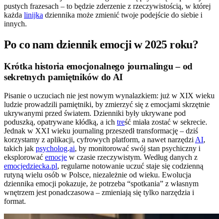
pustych frazesach – to będzie zderzenie z rzeczywistością, w której
każda
linijka
dziennika może zmienić twoje podejście do siebie i
innych.
Po co nam dziennik emocji w 2025 roku?
Krótka historia emocjonalnego journalingu – od
sekretnych pamiętników do AI
Pisanie o uczuciach nie jest nowym wynalazkiem: już w XIX wieku
ludzie prowadzili pamiętniki, by zmierzyć się z emocjami skrzętnie
ukrywanymi przed światem. Dzienniki były ukrywane pod
poduszką, opatrywane kłódką, a ich
tre
ść miała zostać w sekrecie.
Jednak w XXI wieku journaling przeszedł transformację – dziś
korzystamy z aplikacji, cyfrowych platform, a nawet narzędzi
AI
,
takich jak
psycholog
.
ai
, by monitorować swój stan psychiczny i
eksplorować
emocje
w czasie rzeczywistym. Według danych z
emocjedziecka.pl
, regularne notowanie uczuć staje się codzienną
rutyną wielu osób w Polsce, niezależnie od wieku. Ewolucja
dziennika emocji pokazuje, że potrzeba “spotkania” z własnym
wnętrzem jest ponadczasowa – zmieniają się tylko narzędzia i
format.