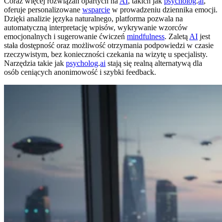
Coraz więcej rozwiązań opartych na
AI
, takich jak
psycholog
.
ai
,
oferuje personalizowane
wsparcie
w prowadzeniu dziennika emocji.
Dzięki analizie języka naturalnego, platforma pozwala na
automatyczną interpretację wpisów, wykrywanie wzorców
emocjonalnych i sugerowanie ćwiczeń
mindfulness
. Zaletą
AI
jest
stała dostępność oraz możliwość otrzymania podpowiedzi w czasie
rzeczywistym, bez konieczności czekania na wizytę u specjalisty.
Narzędzia takie jak
psycholog
.
ai
stają się realną alternatywą dla
osób ceniących anonimowość i szybki feedback.