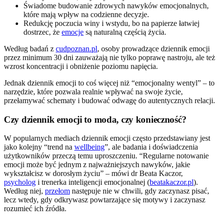
Świadome budowanie zdrowych nawyków emocjonalnych,
które mają wpływ na codzienne decyzje.
Redukcję poczucia winy i wstydu, bo na papierze łatwiej
dostrzec, że
emocje
są naturalną częścią życia.
Według badań z
cudpoznan.pl
, osoby prowadzące dziennik emocji
przez minimum 30 dni zauważają nie tylko poprawę nastroju, ale też
wzrost koncentracji i obniżenie poziomu napięcia.
Jednak dziennik emocji to coś więcej niż “emocjonalny wentyl” – to
narzędzie, które pozwala realnie wpływać na swoje życie,
przełamywać schematy i budować odwagę do autentycznych relacji.
Czy dziennik emocji to moda, czy konieczność?
W popularnych mediach dziennik emocji często przedstawiany jest
jako kolejny “trend na
wellbeing
”, ale badania i doświadczenia
użytkowników przeczą temu uproszczeniu. “Regularne notowanie
emocji może być jednym z najważniejszych nawyków, jakie
wykształcisz w dorosłym życiu” – mówi dr Beata Kaczor,
psycholog
i trenerka inteligencji emocjonalnej (
beatakaczor.pl
).
Według niej,
przełom
następuje nie w chwili, gdy zaczynasz pisać,
lecz wtedy, gdy odkrywasz powtarzające się motywy i zaczynasz
rozumieć ich źródła.