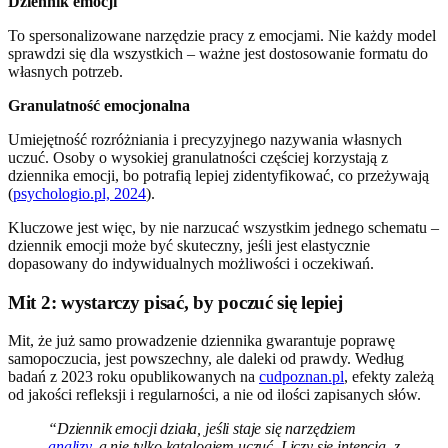
Dziennik emocji
To spersonalizowane narzędzie pracy z emocjami. Nie każdy model
sprawdzi się dla wszystkich – ważne jest dostosowanie formatu do
własnych potrzeb.
Granulatność emocjonalna
Umiejętność rozróżniania i precyzyjnego nazywania własnych
uczuć. Osoby o wysokiej granulatności częściej korzystają z
dziennika emocji, bo potrafią lepiej zidentyfikować, co przeżywają
(
psychologio.pl, 2024
).
Kluczowe jest więc, by nie narzucać wszystkim jednego schematu –
dziennik emocji może być skuteczny, jeśli jest elastycznie
dopasowany do indywidualnych możliwości i oczekiwań.
Mit 2: wystarczy pisać, by poczuć się lepiej
Mit, że już samo prowadzenie dziennika gwarantuje poprawę
samopoczucia, jest powszechny, ale daleki od prawdy. Według
badań z 2023 roku opublikowanych na
cudpoznan.pl
, efekty zależą
od jakości refleksji i regularności, a nie od ilości zapisanych słów.
“Dziennik emocji działa, jeśli staje się narzędziem
analizy
, a nie tylko katalogiem uczuć. Liczy się intencja, z