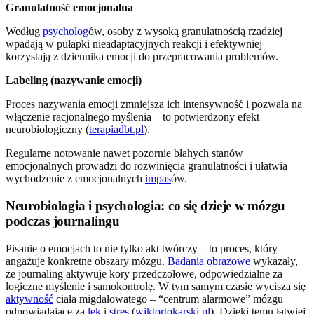
Granulatność emocjonalna
Według
psycholog
ów, osoby z wysoką granulatnością rzadziej
wpadają w pułapki nieadaptacyjnych reakcji i efektywniej
korzystają z dziennika emocji do przepracowania problemów.
Labeling (nazywanie emocji)
Proces nazywania emocji zmniejsza ich intensywność i pozwala na
włączenie racjonalnego myślenia – to potwierdzony efekt
neurobiologiczny (
terapiadbt.pl
).
Regularne notowanie nawet pozornie błahych stanów
emocjonalnych prowadzi do rozwinięcia granulatności i ułatwia
wychodzenie z emocjonalnych
impas
ów.
Neurobiologia i psychologia: co się dzieje w mózgu
podczas journalingu
Pisanie o emocjach to nie tylko akt twórczy – to proces, który
angażuje konkretne obszary mózgu.
Badania obrazowe
wykazały,
że journaling aktywuje kory przedczołowe, odpowiedzialne za
logiczne myślenie i samokontrolę. W tym samym czasie wycisza się
aktywność
ciała migdałowatego – “centrum alarmowe” mózgu
odpowiadające za
lęk
i
stres
(
wiktortokarski.pl
). Dzięki temu łatwiej