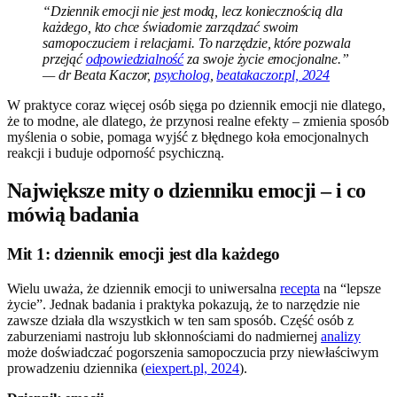
“Dziennik emocji nie jest modą, lecz koniecznością dla
każdego, kto chce świadomie zarządzać swoim
samopoczuciem i relacjami. To narzędzie, które pozwala
przejąć
odpowiedzialność
za swoje życie emocjonalne.”
— dr Beata Kaczor,
psycholog
,
beatakaczor.pl, 2024
W praktyce coraz więcej osób sięga po dziennik emocji nie dlatego,
że to modne, ale dlatego, że przynosi realne efekty – zmienia sposób
myślenia o sobie, pomaga wyjść z błędnego koła emocjonalnych
reakcji i buduje odporność psychiczną.
Największe mity o dzienniku emocji – i co
mówią badania
Mit 1: dziennik emocji jest dla każdego
Wielu uważa, że dziennik emocji to uniwersalna
recepta
na “lepsze
życie”. Jednak badania i praktyka pokazują, że to narzędzie nie
zawsze działa dla wszystkich w ten sam sposób. Część osób z
zaburzeniami nastroju lub skłonnościami do nadmiernej
analizy
może doświadczać pogorszenia samopoczucia przy niewłaściwym
prowadzeniu dziennika (
eiexpert.pl, 2024
).