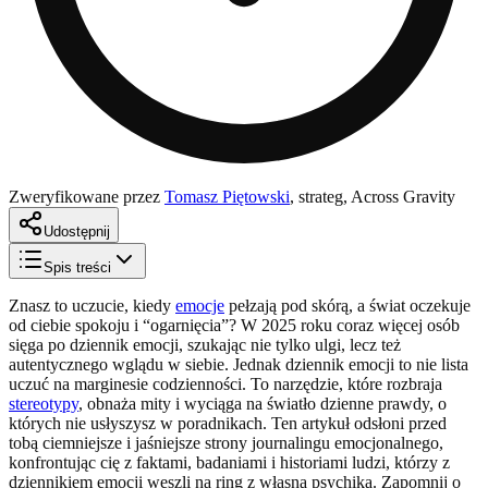
Zweryfikowane przez
Tomasz Piętowski
,
strateg, Across Gravity
Udostępnij
Spis treści
Znasz to uczucie, kiedy
emocje
pełzają pod skórą, a świat oczekuje
od ciebie spokoju i “ogarnięcia”? W 2025 roku coraz więcej osób
sięga po dziennik emocji, szukając nie tylko ulgi, lecz też
autentycznego wglądu w siebie. Jednak dziennik emocji to nie lista
uczuć na marginesie codzienności. To narzędzie, które rozbraja
stereotypy
, obnaża mity i wyciąga na światło dzienne prawdy, o
których nie usłyszysz w poradnikach. Ten artykuł odsłoni przed
tobą ciemniejsze i jaśniejsze strony journalingu emocjonalnego,
konfrontując cię z faktami, badaniami i historiami ludzi, którzy z
dziennikiem emocji weszli na ring z własną psychiką. Zapomnij o