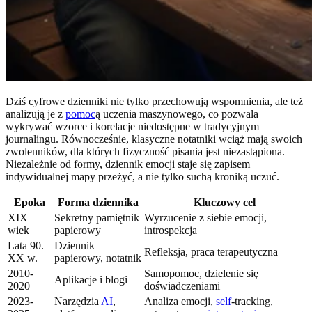
Dziś cyfrowe dzienniki nie tylko przechowują wspomnienia, ale też
analizują je z
pomoc
ą uczenia maszynowego, co pozwala
wykrywać wzorce i korelacje niedostępne w tradycyjnym
journalingu. Równocześnie, klasyczne notatniki wciąż mają swoich
zwolenników, dla których fizyczność pisania jest niezastąpiona.
Niezależnie od formy, dziennik emocji staje się zapisem
indywidualnej mapy przeżyć, a nie tylko suchą kroniką uczuć.
Epoka
Forma dziennika
Kluczowy cel
XIX
Sekretny pamiętnik
Wyrzucenie z siebie emocji,
wiek
papierowy
introspekcja
Lata 90.
Dziennik
Refleksja, praca terapeutyczna
XX w.
papierowy, notatnik
2010-
Samopomoc, dzielenie się
Aplikacje i blogi
2020
doświadczeniami
2023-
Narzędzia
AI
,
Analiza emocji,
self
-tracking,