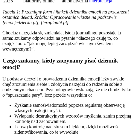
2025
platformy online
automatyczna
interpretacja
Tabela 1: Przemiany form i funkcji dziennika emocji na przestrzeni
ostatnich dekad. Źródło: Opracowanie własne na podstawie
[emocjedziecka.pl], [terapiadbt.pl]
Chociaż narzędzia się zmieniają, istota journalingu pozostaje ta
sama: szukamy odpowiedzi na pytanie “dlaczego czuję to, co
czuję?” oraz “jak mogę lepiej zarządzać własnym światem
wewnętrznym?”.
Czego szukamy, kiedy zaczynamy pisać dziennik
emocji?
U podstaw decyzji o prowadzeniu dziennika emocji leży zwykle
chęć zrozumienia siebie i zdobycia narzędzi do radzenia sobie z
codziennym chaosem. Psychologowie wskazują, że nie chodzi tylko
o “spuszczanie pary”, lecz przede wszystkim o:
Zyskanie samoświadomości poprzez regularną obserwację
własnych reakcji i myśli.
Wyłapanie destrukcyjnych wzorców myślenia, zanim przejmą
kontrolę nad zachowaniem.
Lepszą kontrolę nad stresem i lękiem, dzięki możliwości
zidentyfikowania, co je wywołuje.