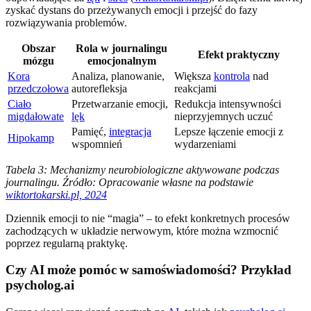
zyskać dystans do przeżywanych emocji i przejść do fazy
rozwiązywania problemów.
Obszar
Rola w journalingu
Efekt praktyczny
mózgu
emocjonalnym
Kora
Analiza, planowanie,
Większa
kontrola
nad
przedczołowa
autorefleksja
reakcjami
Ciało
Przetwarzanie emocji,
Redukcja intensywności
migdałowate
lęk
nieprzyjemnych uczuć
Pamięć,
integracja
Lepsze łączenie emocji z
Hipokamp
wspomnień
wydarzeniami
Tabela 3: Mechanizmy neurobiologiczne aktywowane podczas
journalingu. Źródło: Opracowanie własne na podstawie
wiktortokarski.pl, 2024
Dziennik emocji to nie “magia” – to efekt konkretnych procesów
zachodzących w układzie nerwowym, które można wzmocnić
poprzez regularną praktykę.
Czy AI może pomóc w samoświadomości? Przykład
psycholog.ai