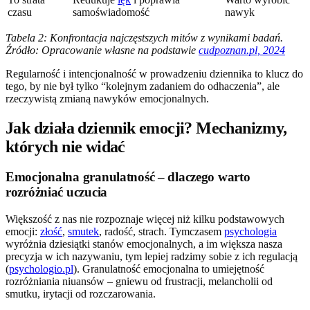
czasu
samoświadomość
nawyk
Tabela 2: Konfrontacja najczęstszych mitów z wynikami badań.
Źródło: Opracowanie własne na podstawie
cudpoznan.pl, 2024
Regularność i intencjonalność w prowadzeniu dziennika to klucz do
tego, by nie był tylko “kolejnym zadaniem do odhaczenia”, ale
rzeczywistą zmianą nawyków emocjonalnych.
Jak działa dziennik emocji? Mechanizmy,
których nie widać
Emocjonalna granulatność – dlaczego warto
rozróżniać uczucia
Większość z nas nie rozpoznaje więcej niż kilku podstawowych
emocji:
złość
,
smutek
, radość, strach. Tymczasem
psychologia
wyróżnia dziesiątki stanów emocjonalnych, a im większa nasza
precyzja w ich nazywaniu, tym lepiej radzimy sobie z ich regulacją
(
psychologio.pl
). Granulatność emocjonalna to umiejętność
rozróżniania niuansów – gniewu od frustracji, melancholii od
smutku, irytacji od rozczarowania.