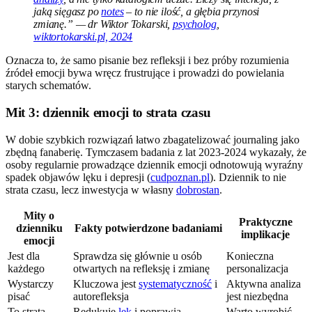
jaką sięgasz po
notes
– to nie ilość, a głębia przynosi
zmianę.” — dr Wiktor Tokarski,
psycholog
,
wiktortokarski.pl, 2024
Oznacza to, że samo pisanie bez refleksji i bez próby rozumienia
źródeł emocji bywa wręcz frustrujące i prowadzi do powielania
starych schematów.
Mit 3: dziennik emocji to strata czasu
W dobie szybkich rozwiązań łatwo zbagatelizować journaling jako
zbędną fanaberię. Tymczasem badania z lat 2023-2024 wykazały, że
osoby regularnie prowadzące dziennik emocji odnotowują wyraźny
spadek objawów lęku i depresji (
cudpoznan.pl
). Dziennik to nie
strata czasu, lecz inwestycja w własny
dobrostan
.
Mity o
Praktyczne
dzienniku
Fakty potwierdzone badaniami
implikacje
emocji
Jest dla
Sprawdza się głównie u osób
Konieczna
każdego
otwartych na refleksję i zmianę
personalizacja
Wystarczy
Kluczowa jest
systematyczność
i
Aktywna analiza
pisać
autorefleksja
jest niezbędna
To strata
Redukuje
lęk
i poprawia
Warto wyrobić