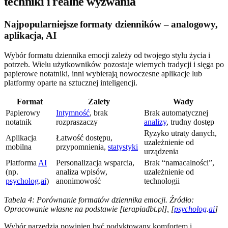
techniki i realne wyzwania
Najpopularniejsze formaty dzienników – analogowy,
aplikacja, AI
Wybór formatu dziennika emocji zależy od twojego stylu życia i
potrzeb. Wielu użytkowników pozostaje wiernych tradycji i sięga po
papierowe notatniki, inni wybierają nowoczesne aplikacje lub
platformy oparte na sztucznej inteligencji.
Format
Zalety
Wady
Papierowy
Intymność
, brak
Brak automatycznej
notatnik
rozpraszaczy
analizy
, trudny dostęp
Ryzyko utraty danych,
Aplikacja
Łatwość dostępu,
uzależnienie od
mobilna
przypomnienia,
statystyki
urządzenia
Platforma
AI
Personalizacja wsparcia,
Brak “namacalności”,
(np.
analiza wpisów,
uzależnienie od
psycholog
.
ai
)
anonimowość
technologii
Tabela 4: Porównanie formatów dziennika emocji. Źródło:
Opracowanie własne na podstawie [terapiadbt.pl], [
psycholog
.
ai
]
Wybór narzędzia powinien być podyktowany komfortem i