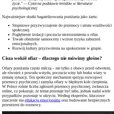
życie." — Cytat na podstawie trendów w literaturze
psychologicznej
Najważniejsze skutki bagatelizowania poniżania jako żartu:
Stopniowe przyzwyczajenie do przemocy i utrata wrażliwości
społecznej.
Pogłębienie izolacji i poczucia niezrozumienia u ofiar.
Trwałe obniżenie samooceny i wzrost ryzyka zaburzeń
emocjonalnych.
Rozwój kultury przyzwolenia na upokorzenie w grupie.
Cisza wokół ofiar – dlaczego nie mówimy głośno?
Ofiary poniżania często milczą – nie tylko z obawy przed odwetem,
ale również z powodu wstydu, poczucia winy lub braku wiary w
zmianę sytuacji. Ten społeczny mechanizm sprzyja rozwojowi
przemocy psychicznej i zamyka ofiary w błędnym kole cierpienia.
W Polsce rośnie liczba zgłoszeń przemocy psychicznej, zwłaszcza
online, co pokazuje, że temat przestaje być tabu, jednak nadal wiele
przypadków pozostaje w ukryciu. Według ekspertów, kluczowe
znaczenie ma
edukacja emocjonalna
oraz budowanie bezpiecznych
przestrzeni do rozmowy.