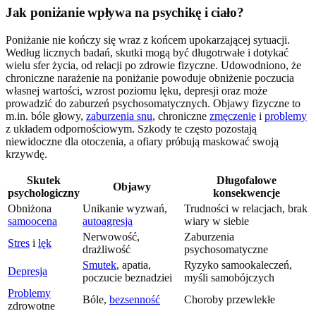
Jak poniżanie wpływa na psychikę i ciało?
Poniżanie nie kończy się wraz z końcem upokarzającej sytuacji.
Według licznych badań, skutki mogą być długotrwałe i dotykać
wielu sfer życia, od relacji po zdrowie fizyczne. Udowodniono, że
chroniczne narażenie na poniżanie powoduje obniżenie poczucia
własnej wartości, wzrost poziomu lęku, depresji oraz może
prowadzić do zaburzeń psychosomatycznych. Objawy fizyczne to
m.in. bóle głowy,
zaburzenia snu
, chroniczne
zmęczenie
i
problemy
z układem odpornościowym. Szkody te często pozostają
niewidoczne dla otoczenia, a ofiary próbują maskować swoją
krzywdę.
Skutek
Długofalowe
Objawy
psychologiczny
konsekwencje
Obniżona
Unikanie wyzwań,
Trudności w relacjach, brak
samoocena
autoagresja
wiary w siebie
Nerwowość,
Zaburzenia
Stres
i
lęk
drażliwość
psychosomatyczne
Smutek
, apatia,
Ryzyko samookaleczeń,
Depresja
poczucie beznadziei
myśli samobójczych
Problemy
Bóle,
bezsenność
Choroby przewlekłe
zdrowotne