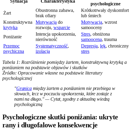
Sytuacja
Charakterystyka
psychologiczne
Obustronna zabawa,
Krótkotrwały dyskomfort
Żart
brak ofiary
lub śmiech
Konstruktywna
Motywacja
do
Motywacja
, wzrost
krytyka
rozwoju,
wsparcie
samooceny
Intencja upokorzenia,
Stres
, obniżona
Poniżanie
nierówność
samoocena
, trauma
Przemoc
Systematyczność
,
Depresja
,
lęk
, chroniczny
psychiczna
izolacja
stres
Tabela 1: Rozróżnienie pomiędzy żartem, konstruktywną krytyką a
poniżaniem na podstawie objawów i skutków
Źródło: Opracowanie własne na podstawie literatury
psychologicznej
"
Granica
między żartem a poniżaniem nie przebiega w
słowach, lecz w poczuciu upokorzenia, które zostaje z
nami na długo." — Cytat, zgodny z aktualną wiedzą
psychologiczną
Psychologiczne skutki poniżania: ukryte
rany i długofalowe konsekwencje