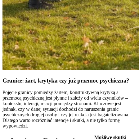
Granice: żart, krytyka czy już przemoc psychiczna?
Pojęcie granicy pomiędzy żartem, konstruktywną krytyką a
przemocą psychiczną jest płynne i zależy od wielu czynników –
kontekstu, intencji, relacji pomiędzy stronami. Kluczowe jest
jednak, czy w danej sytuacji dochodzi do naruszenia granic
psychicznych drugiej osoby i czy jej reakcja jest bagatelizowana.
Dlatego warto rozróżniać intencje i skutki, a nie tylko formę
wypowiedzi.
Możliwe skutki