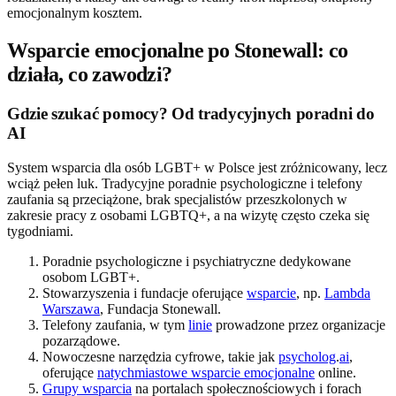
emocjonalnym kosztem.
Wsparcie emocjonalne po Stonewall: co
działa, co zawodzi?
Gdzie szukać pomocy? Od tradycyjnych poradni do
AI
System wsparcia dla osób LGBT+ w Polsce jest zróżnicowany, lecz
wciąż pełen luk. Tradycyjne poradnie psychologiczne i telefony
zaufania są przeciążone, brak specjalistów przeszkolonych w
zakresie pracy z osobami LGBTQ+, a na wizytę często czeka się
tygodniami.
Poradnie psychologiczne i psychiatryczne dedykowane
osobom LGBT+.
Stowarzyszenia i fundacje oferujące
wsparcie
, np.
Lambda
Warszawa
, Fundacja Stonewall.
Telefony zaufania, w tym
linie
prowadzone przez organizacje
pozarządowe.
Nowoczesne narzędzia cyfrowe, takie jak
psycholog
.
ai
,
oferujące
natychmiastowe wsparcie emocjonalne
online.
Grupy wsparcia
na portalach społecznościowych i forach