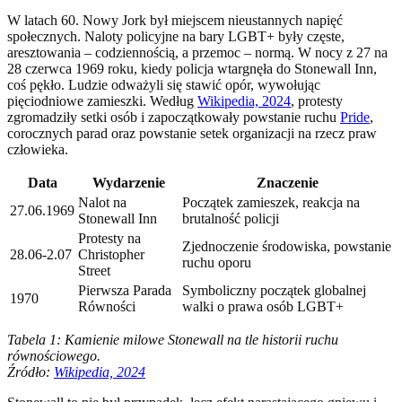
W latach 60. Nowy Jork był miejscem nieustannych napięć
społecznych. Naloty policyjne na bary LGBT+ były częste,
aresztowania – codziennością, a przemoc – normą. W nocy z 27 na
28 czerwca 1969 roku, kiedy policja wtargnęła do Stonewall Inn,
coś pękło. Ludzie odważyli się stawić opór, wywołując
pięciodniowe zamieszki. Według
Wikipedia, 2024
, protesty
zgromadziły setki osób i zapoczątkowały powstanie ruchu
Pride
,
corocznych parad oraz powstanie setek organizacji na rzecz praw
człowieka.
Data
Wydarzenie
Znaczenie
Nalot na
Początek zamieszek, reakcja na
27.06.1969
Stonewall Inn
brutalność policji
Protesty na
Zjednoczenie środowiska, powstanie
28.06-2.07
Christopher
ruchu oporu
Street
Pierwsza Parada
Symboliczny początek globalnej
1970
Równości
walki o prawa osób LGBT+
Tabela 1: Kamienie milowe Stonewall na tle historii ruchu
równościowego.
Źródło:
Wikipedia, 2024