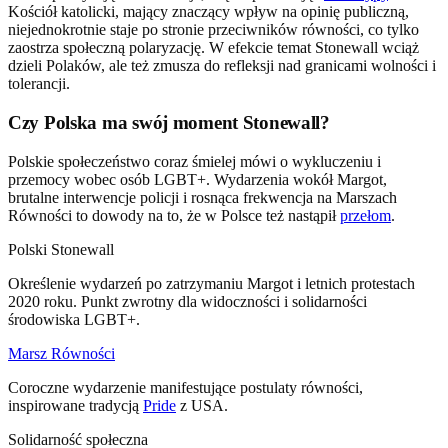
Kościół katolicki, mający znaczący wpływ na opinię publiczną,
niejednokrotnie staje po stronie przeciwników równości, co tylko
zaostrza społeczną polaryzację. W efekcie temat Stonewall wciąż
dzieli Polaków, ale też zmusza do refleksji nad granicami wolności i
tolerancji.
Czy Polska ma swój moment Stonewall?
Polskie społeczeństwo coraz śmielej mówi o wykluczeniu i
przemocy wobec osób LGBT+. Wydarzenia wokół Margot,
brutalne interwencje policji i rosnąca frekwencja na Marszach
Równości to dowody na to, że w Polsce też nastąpił
przełom
.
Polski Stonewall
Określenie wydarzeń po zatrzymaniu Margot i letnich protestach
2020 roku. Punkt zwrotny dla widoczności i solidarności
środowiska LGBT+.
Marsz Równości
Coroczne wydarzenie manifestujące postulaty równości,
inspirowane tradycją
Pride
z USA.
Solidarność społeczna