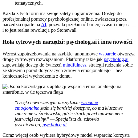
tematycznych.
Każda z tych form ma swoje zalety i ograniczenia. Dostęp do
profesjonalnej pomocy psychologicznej online, zwłaszcza przez
narzędzia oparte na
AI
, pozwala przełamać barierę czasu i miejsca –
i to jest realna rewolucja po Stonewall.
Rola cyfrowych narzędzi: psycholog.ai i inne nowości
Wzrost zapotrzebowania na szybkie, anonimowe
wsparcie
otworzył
drogę cyfrowym rozwiązaniom. Platformy takie jak
psycholog
.
ai
zapewniają dostęp do ćwiczeń
mindfulness
, strategii radzenia sobie
ze stresem i porad dotyczących zdrowia emocjonalnego – bez
konieczności wychodzenia z domu.
"Dzięki nowoczesnym narzędziom
wsparcie
emocjonalne
stało się bardziej dostępne, co ma kluczowe
znaczenie w środowisku, gdzie strach przed ujawnieniem
jest wciąż realny." — Specjalista ds. zdrowia
psychicznego,
psycholog
.
ai
Coraz więcej osób wybiera hybrydowy model wsparcia: korzysta