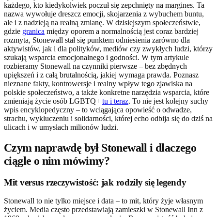
każdego, kto kiedykolwiek poczuł się zepchnięty na margines. Ta
nazwa wywołuje dreszcz emocji, skojarzenia z wybuchem buntu,
ale i z nadzieją na realną zmianę. W dzisiejszym społeczeństwie,
gdzie
granica
między oporem a normalnością jest coraz bardziej
rozmyta, Stonewall stał się punktem odniesienia zarówno dla
aktywistów, jak i dla polityków, mediów czy zwykłych ludzi, którzy
szukają wsparcia emocjonalnego i godności. W tym artykule
rozbieramy Stonewall na czynniki pierwsze – bez zbędnych
upiększeń i z całą brutalnością, jakiej wymaga prawda. Poznasz
nieznane fakty, kontrowersje i realny wpływ tego zjawiska na
polskie społeczeństwo, a także konkretne narzędzia wsparcia, które
zmieniają życie osób LGBTQ+
tu i teraz
. To nie jest kolejny suchy
wpis encyklopedyczny – to wciągająca opowieść o odwadze,
strachu, wykluczeniu i solidarności, której echo odbija się do dziś na
ulicach i w umysłach milionów ludzi.
Czym naprawdę był Stonewall i dlaczego
ciągle o nim mówimy?
Mit versus rzeczywistość: jak rodziły się legendy
Stonewall to nie tylko miejsce i data – to mit, który żyje własnym
życiem. Media często przedstawiają zamieszki w Stonewall Inn z