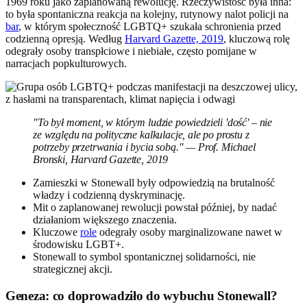
1969 roku jako zaplanowaną rewolucję. Rzeczywistość była inna:
to była spontaniczna reakcja na kolejny, rutynowy nalot policji na
bar
, w którym społeczność LGBTQ+ szukała schronienia przed
codzienną opresją. Według
Harvard Gazette, 2019
, kluczową rolę
odegrały osoby transpłciowe i niebiałe, często pomijane w
narracjach popkulturowych.
"To był moment, w którym ludzie powiedzieli 'dość' – nie
ze względu na polityczne kalkulacje, ale po prostu z
potrzeby przetrwania i bycia sobą." — Prof. Michael
Bronski, Harvard Gazette, 2019
Zamieszki w Stonewall były odpowiedzią na brutalność
władzy i codzienną dyskryminację.
Mit o zaplanowanej rewolucji powstał później, by nadać
działaniom większego znaczenia.
Kluczowe
role
odegrały osoby marginalizowane nawet w
środowisku LGBT+.
Stonewall to symbol spontanicznej solidarności, nie
strategicznej akcji.
Geneza: co doprowadziło do wybuchu Stonewall?