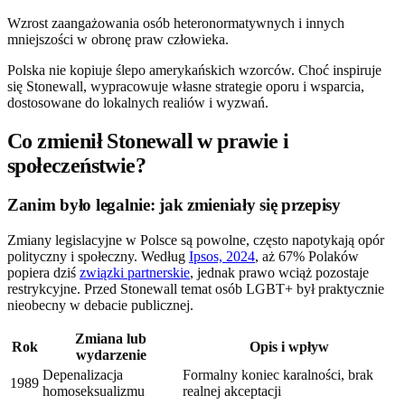
Wzrost zaangażowania osób heteronormatywnych i innych
mniejszości w obronę praw człowieka.
Polska nie kopiuje ślepo amerykańskich wzorców. Choć inspiruje
się Stonewall, wypracowuje własne strategie oporu i wsparcia,
dostosowane do lokalnych realiów i wyzwań.
Co zmienił Stonewall w prawie i
społeczeństwie?
Zanim było legalnie: jak zmieniały się przepisy
Zmiany legislacyjne w Polsce są powolne, często napotykają opór
polityczny i społeczny. Według
Ipsos, 2024
, aż 67% Polaków
popiera dziś
związki partnerskie
, jednak prawo wciąż pozostaje
restrykcyjne. Przed Stonewall temat osób LGBT+ był praktycznie
nieobecny w debacie publicznej.
Zmiana lub
Rok
Opis i wpływ
wydarzenie
Depenalizacja
Formalny koniec karalności, brak
1989
homoseksualizmu
realnej akceptacji