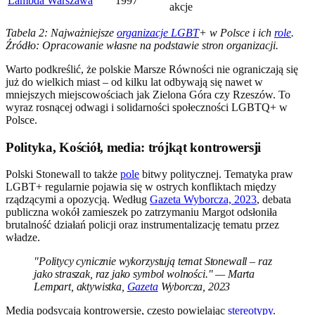
Lambda Warszawa
1997
akcje
Tabela 2: Najważniejsze
organizacje LGBT
+ w Polsce i ich
role
.
Źródło: Opracowanie własne na podstawie stron organizacji.
Warto podkreślić, że polskie Marsze Równości nie ograniczają się
już do wielkich miast – od kilku lat odbywają się nawet w
mniejszych miejscowościach jak Zielona Góra czy Rzeszów. To
wyraz rosnącej odwagi i solidarności społeczności LGBTQ+ w
Polsce.
Polityka, Kościół, media: trójkąt kontrowersji
Polski Stonewall to także
pole
bitwy politycznej. Tematyka praw
LGBT+ regularnie pojawia się w ostrych konfliktach między
rządzącymi a opozycją. Według
Gazeta Wyborcza, 2023
, debata
publiczna wokół zamieszek po zatrzymaniu Margot odsłoniła
brutalność działań policji oraz instrumentalizację tematu przez
władze.
"Politycy cynicznie wykorzystują temat Stonewall – raz
jako straszak, raz jako symbol wolności." — Marta
Lempart, aktywistka,
Gazeta
Wyborcza, 2023
Media podsycają kontrowersje, często powielając
stereotypy
.