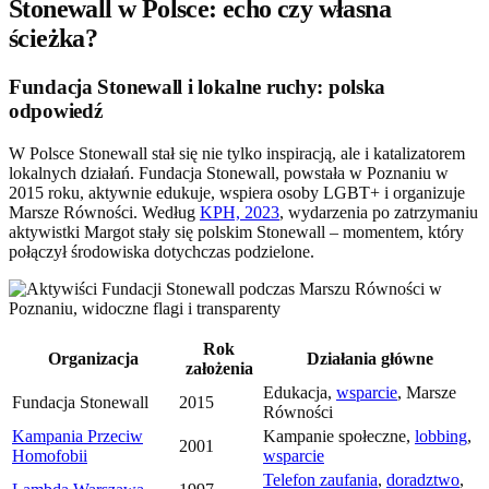
Stonewall w Polsce: echo czy własna
ścieżka?
Fundacja Stonewall i lokalne ruchy: polska
odpowiedź
W Polsce Stonewall stał się nie tylko inspiracją, ale i katalizatorem
lokalnych działań. Fundacja Stonewall, powstała w Poznaniu w
2015 roku, aktywnie edukuje, wspiera osoby LGBT+ i organizuje
Marsze Równości. Według
KPH, 2023
, wydarzenia po zatrzymaniu
aktywistki Margot stały się polskim Stonewall – momentem, który
połączył środowiska dotychczas podzielone.
Rok
Organizacja
Działania główne
założenia
Edukacja,
wsparcie
, Marsze
Fundacja Stonewall
2015
Równości
Kampania Przeciw
Kampanie społeczne,
lobbing
,
2001
Homofobii
wsparcie
Telefon zaufania
,
doradztwo
,