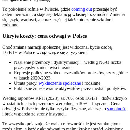
To pokolenie rośnie w świecie, gdzie
coming out
przestaje być
aktem heroizmu, a staje się deklaracją własnej tożsamości. Zmienia
się język, wartości, a coraz częściej także otoczenie szkolne i
rodzinne.
Ukryte koszty: cena odwagi w Polsce
Choć zmiana narracji społecznej jest widoczna, bycie osobą
LGBT+ w Polsce wciąż wiąże się z ryzykiem.
Nasilenie przemocy i dyskryminacji – według NGO liczba
przestępstw z nienawiści rośnie.
Represje policyjne wobec uczestników protestów, szczególnie
w latach 2020-2023.
Utrata pracy,
wykluczenie społeczne
i rodzinne.
Publiczne zniesławianie aktywistów przez media i polityków.
Według raportów KPH (2023), aż 70% osób LGBT+ doświadczyło
w ostatnich latach przemocy werbalnej, a 30% – fizycznej. Cena
odwagi w Polsce to nie tylko ryzyko fizyczne, ale często
samotność
i brak wsparcia ze strony instytucji.
To wszystko pokazuje, że walka o równość nie jest zamkniętym
rozdziałem, a każdy akt odwagi to realny krok naprzód, okupiony