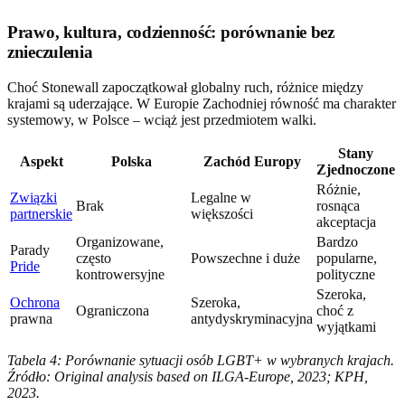
Prawo, kultura, codzienność: porównanie bez
znieczulenia
Choć Stonewall zapoczątkował globalny ruch, różnice między
krajami są uderzające. W Europie Zachodniej równość ma charakter
systemowy, w Polsce – wciąż jest przedmiotem walki.
Stany
Aspekt
Polska
Zachód Europy
Zjednoczone
Różnie,
Związki
Legalne w
Brak
rosnąca
partnerskie
większości
akceptacja
Organizowane,
Bardzo
Parady
często
Powszechne i duże
popularne,
Pride
kontrowersyjne
polityczne
Szeroka,
Ochrona
Szeroka,
Ograniczona
choć z
prawna
antydyskryminacyjna
wyjątkami
Tabela 4: Porównanie sytuacji osób LGBT+ w wybranych krajach.
Źródło: Original analysis based on ILGA-Europe, 2023; KPH,
2023.