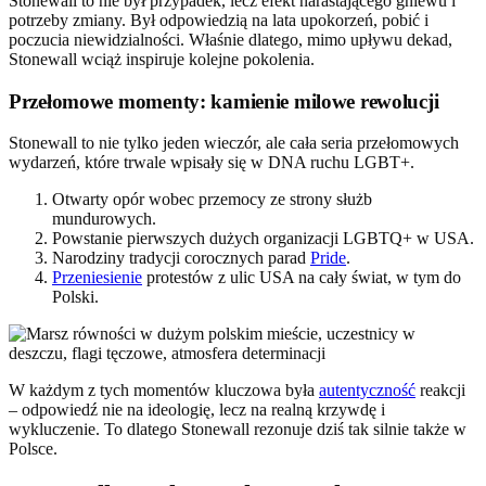
Stonewall to nie był przypadek, lecz efekt narastającego gniewu i
potrzeby zmiany. Był odpowiedzią na lata upokorzeń, pobić i
poczucia niewidzialności. Właśnie dlatego, mimo upływu dekad,
Stonewall wciąż inspiruje kolejne pokolenia.
Przełomowe momenty: kamienie milowe rewolucji
Stonewall to nie tylko jeden wieczór, ale cała seria przełomowych
wydarzeń, które trwale wpisały się w DNA ruchu LGBT+.
Otwarty opór wobec przemocy ze strony służb
mundurowych.
Powstanie pierwszych dużych organizacji LGBTQ+ w USA.
Narodziny tradycji corocznych parad
Pride
.
Przeniesienie
protestów z ulic USA na cały świat, w tym do
Polski.
W każdym z tych momentów kluczowa była
autentyczność
reakcji
– odpowiedź nie na ideologię, lecz na realną krzywdę i
wykluczenie. To dlatego Stonewall rezonuje dziś tak silnie także w
Polsce.