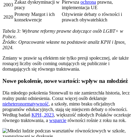
Zakaz dyskryminacji w
Pierwsza
ochrona
prawna,
2003
pracy
implementacja UE
Protesty Margot i ich
Ożywienie debaty o równości i
2020
konsekwencje
prawach obywatelskich
Tabela 3: Wybrane reformy prawne dotyczące osób LGBT+ w
Polsce.
Źródło: Opracowanie własne na podstawie analiz KPH i Ipsos,
2024.
Zmiany w prawie są efektem nie tylko presji społecznej, ale także
rosnącej liczby osób coming outujących się publicznie i
domagających się równego traktowania.
Nowe pokolenie, nowe wartości: wpływ na młodzież
Dla młodego pokolenia Stonewall to nie zamierzchła historia, lecz
realny punkt odniesienia. Coraz więcej osób deklaruje
nieheteronormatywność
, a szkoły, mimo braku oficjalnych
programów edukacyjnych, stają się miejscem debaty o równości.
Według badań
KPH, 2023
, większość młodych Polaków oczekuje
równego traktowania, a
wsparcie
równości rośnie z roku na rok.