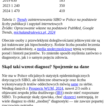
2019
630
185
2023
1 240
350
2024
1 470
410
Tabela 1:
Trendy
zainteresowania SIBO w Polsce na podstawie
liczby publikacji i zapytań internetowych
Źródło: Opracowanie własne na podstawie PubMed, Google
Trends,
michalandrulewicz.pl, 2024
Obecnie osoby z przewlekłymi dolegliwościami jelitowymi nie są
już traktowane jak hipochondrycy. Rośnie liczba poradni leczenia
zaburzeń mikrobioty, a
media społecznościowe
tętnią wymianą
porad i historii pacjentów. To zmieniło sposób myślenia zarówno o
diagnostyce, jak i o samym pojęciu zdrowia.
Skąd taki wzrost diagnoz? Spojrzenie na dane
Nie ma w Polsce oficjalnych statystyk epidemiologicznych
dotyczących SIBO, ale kliniczne obserwacje oraz liczba
wykonywanych testów oddechowych mówią
same
za siebie.
Według danych z
Prospects WUM, 2024
, nawet 2/3 osób z
objawami zespołu jelita drażliwego (
IBS
) może mieć rozpoznane
SIBO. To pokazuje skalę zjawiska, choć
eksperci
zastrzegają, że
wiele diagnoz to efekt „modnej” diagnostyki — nie zawsze popartej
rzeczywistą potrzebą.