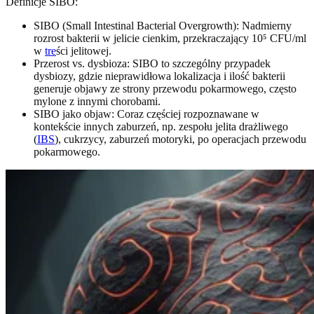
Definicje SIBO:
SIBO (Small Intestinal Bacterial Overgrowth): Nadmierny
rozrost bakterii w jelicie cienkim, przekraczający 10⁵ CFU/ml
w
tre
ści jelitowej.
Przerost vs. dysbioza: SIBO to szczególny przypadek
dysbiozy, gdzie nieprawidłowa lokalizacja i ilość bakterii
generuje objawy ze strony przewodu pokarmowego, często
mylone z innymi chorobami.
SIBO jako objaw: Coraz częściej rozpoznawane w
kontekście innych zaburzeń, np. zespołu jelita drażliwego
(
IBS
), cukrzycy, zaburzeń motoryki, po operacjach przewodu
pokarmowego.