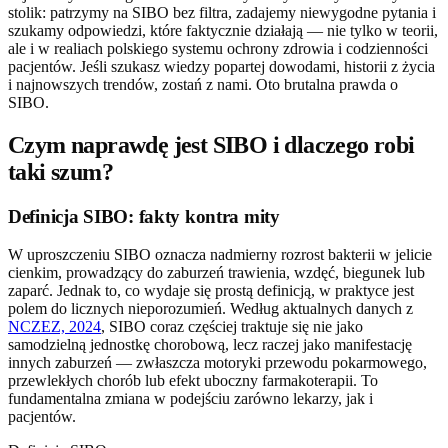
stolik: patrzymy na SIBO bez filtra, zadajemy niewygodne pytania i
szukamy odpowiedzi, które faktycznie działają — nie tylko w teorii,
ale i w realiach polskiego systemu ochrony zdrowia i codzienności
pacjentów. Jeśli szukasz wiedzy popartej dowodami, historii z życia
i najnowszych trendów, zostań z nami. Oto brutalna prawda o
SIBO.
Czym naprawdę jest SIBO i dlaczego robi
taki szum?
Definicja SIBO: fakty kontra mity
W uproszczeniu SIBO oznacza nadmierny rozrost bakterii w jelicie
cienkim, prowadzący do zaburzeń trawienia, wzdęć, biegunek lub
zaparć. Jednak to, co wydaje się prostą definicją, w praktyce jest
polem do licznych nieporozumień. Według aktualnych danych z
NCZEZ, 2024
, SIBO coraz częściej traktuje się nie jako
samodzielną jednostkę chorobową, lecz raczej jako manifestację
innych zaburzeń — zwłaszcza motoryki przewodu pokarmowego,
przewlekłych chorób lub efekt uboczny farmakoterapii. To
fundamentalna zmiana w podejściu zarówno lekarzy, jak i
pacjentów.