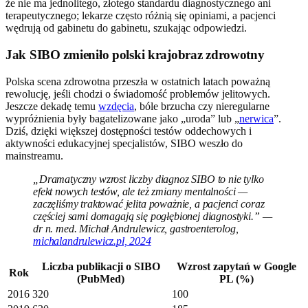
że nie ma jednolitego, złotego standardu diagnostycznego ani
terapeutycznego; lekarze często różnią się opiniami, a pacjenci
wędrują od gabinetu do gabinetu, szukając odpowiedzi.
Jak SIBO zmieniło polski krajobraz zdrowotny
Polska scena zdrowotna przeszła w ostatnich latach poważną
rewolucję, jeśli chodzi o świadomość problemów jelitowych.
Jeszcze dekadę temu
wzdęcia
, bóle brzucha czy nieregularne
wypróżnienia były bagatelizowane jako „uroda” lub „
nerwica
”.
Dziś, dzięki większej dostępności testów oddechowych i
aktywności edukacyjnej specjalistów, SIBO weszło do
mainstreamu.
„Dramatyczny wzrost liczby diagnoz SIBO to nie tylko
efekt nowych testów, ale też zmiany mentalności —
zaczęliśmy traktować jelita poważnie, a pacjenci coraz
częściej sami domagają się pogłębionej diagnostyki.” —
dr n. med. Michał Andrulewicz, gastroenterolog,
michalandrulewicz.pl, 2024
Liczba publikacji o SIBO
Wzrost zapytań w Google
Rok
(PubMed)
PL (%)
2016
320
100