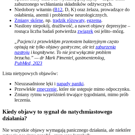
zaburzonego wchłaniania składników odżywczych.
Niedobory witamin (
B12
, D, K) oraz żelaza, prowadzące do
osłabienia, anemii i problemów neurologicznych.
Zmiany skórne
, np.
trądzik różowaty
,
egzema
.
Nasilony niepokój, drażliwość, a nawet objawy depresyjne –
rosnąca liczba badań potwierdza
związek
osi jelito–mózg.
„Pacjenci z przewlekłym przerostem bakteryjnym często
opisują nie tylko objawy gastryczne, ale też
zaburzenia
nastroju
i kognitywne. To nie jest wyłącznie problem
brzucha.” — dr Mark Pimentel, gastroenterolog,
PubMed, 2023
Lista nietypowych objawów:
Nieuzasadnione lęki i
napady paniki
.
Przewlekłe
zmęczenie
, które nie ustępuje mimo odpoczynku.
Zmiany rytmu wypróżnień trwające tygodniami, mimo prób
leczenia.
Kiedy objawy to sygnał do natychmiastowego
działania?
Nie wszystkie objawy wymagają panicznego działania, ale niektóre