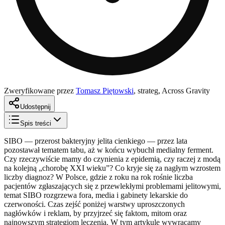
Zweryfikowane przez
Tomasz Piętowski
,
strateg, Across Gravity
Udostępnij
Spis treści
SIBO — przerost bakteryjny jelita cienkiego — przez lata
pozostawał tematem tabu, aż w końcu wybuchł medialny ferment.
Czy rzeczywiście mamy do czynienia z epidemią, czy raczej z modą
na kolejną „chorobę XXI wieku”? Co kryje się za nagłym wzrostem
liczby diagnoz? W Polsce, gdzie z roku na rok rośnie liczba
pacjentów zgłaszających się z przewlekłymi problemami jelitowymi,
temat SIBO rozgrzewa fora, media i gabinety lekarskie do
czerwoności. Czas zejść poniżej warstwy uproszczonych
nagłówków i reklam, by przyjrzeć się faktom, mitom oraz
najnowszym strategiom leczenia. W tym artykule wywracamy