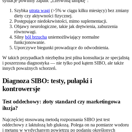
sytuacje powinny zapalić „czerwoną lampkę”:
Szybka
utrata wagi
(>5% w ciągu kilku miesięcy) bez zmiany
diety czy aktywności fizycznej.
Postępujące niedokrwistości, mimo suplementacji.
Objawy neurologiczne, takie jak drętwienia, zaburzenia
równowagi.
Silny
ból brzucha
uniemożliwiający normalne
funkcjonowanie.
Uporczywe biegunki prowadzące do odwodnienia.
W takich przypadkach niezbędna jest pilna konsultacja ze specjalistą
i poszerzona diagnostyka — nie tylko pod kątem SIBO, ale także
innych poważnych schorzeń.
Diagnoza SIBO: testy, pułapki i
kontrowersje
Test oddechowy: złoty standard czy marketingowa
iluzja?
Najczęściej stosowaną metodą rozpoznania SIBO jest test
oddechowy z laktulozą lub glukozą. Polega on na pomiarze wodoru
i metanu w wydychanym powietrzu po podaniu określonych