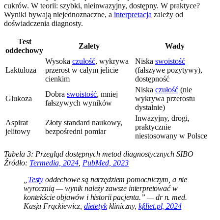
cukrów. W teorii: szybki, nieinwazyjny, dostępny. W praktyce?
Wyniki bywają niejednoznaczne, a
interpretacja
zależy od
doświadczenia diagnosty.
Test
Zalety
Wady
oddechowy
Wysoka
czułość
, wykrywa
Niska
swoistość
Laktuloza
przerost w całym jelicie
(fałszywe pozytywy),
cienkim
dostępność
Niska
czułość
(nie
Dobra
swoistość
, mniej
Glukoza
wykrywa przerostu
fałszywych wyników
dystalnie)
Inwazyjny, drogi,
Aspirat
Złoty standard naukowy,
praktycznie
jelitowy
bezpośredni pomiar
niestosowany w Polsce
Tabela 3: Przegląd dostępnych metod diagnostycznych SIBO
Źródło:
Termedia, 2024
,
PubMed, 2023
„
Testy
oddechowe są narzędziem pomocniczym, a nie
wyrocznią — wynik należy zawsze interpretować w
kontekście objawów i historii pacjenta.” — dr n. med.
Kasja Frąckiewicz,
dietetyk
kliniczny,
kfdiet.pl, 2024