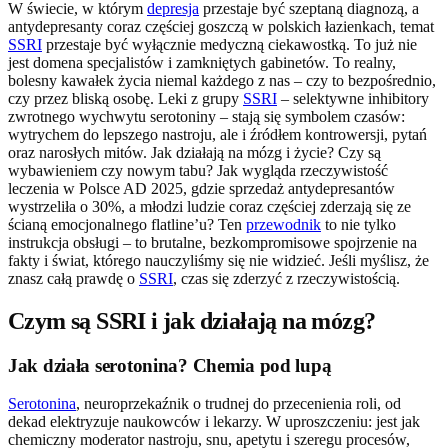
W świecie, w którym
depresja
przestaje być szeptaną diagnozą, a
antydepresanty coraz częściej goszczą w polskich łazienkach, temat
SSRI
przestaje być wyłącznie medyczną ciekawostką. To już nie
jest domena specjalistów i zamkniętych gabinetów. To realny,
bolesny kawałek życia niemal każdego z nas – czy to bezpośrednio,
czy przez bliską osobę. Leki z grupy
SSRI
– selektywne inhibitory
zwrotnego wychwytu serotoniny – stają się symbolem czasów:
wytrychem do lepszego nastroju, ale i źródłem kontrowersji, pytań
oraz narosłych mitów. Jak działają na mózg i życie? Czy są
wybawieniem czy nowym tabu? Jak wygląda rzeczywistość
leczenia w Polsce AD 2025, gdzie sprzedaż antydepresantów
wystrzeliła o 30%, a młodzi ludzie coraz częściej zderzają się ze
ścianą emocjonalnego flatline’u? Ten
przewodnik
to nie tylko
instrukcja obsługi – to brutalne, bezkompromisowe spojrzenie na
fakty i świat, którego nauczyliśmy się nie widzieć. Jeśli myślisz, że
znasz całą prawdę o
SSRI
, czas się zderzyć z rzeczywistością.
Czym są SSRI i jak działają na mózg?
Jak działa serotonina? Chemia pod lupą
Serotonina
, neuroprzekaźnik o trudnej do przecenienia roli, od
dekad elektryzuje naukowców i lekarzy. W uproszczeniu: jest jak
chemiczny moderator nastroju, snu, apetytu i szeregu procesów,