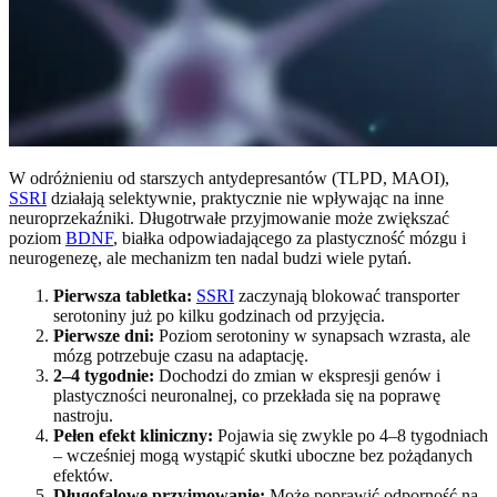
W odróżnieniu od starszych antydepresantów (TLPD, MAOI),
SSRI
działają selektywnie, praktycznie nie wpływając na inne
neuroprzekaźniki. Długotrwałe przyjmowanie może zwiększać
poziom
BDNF
, białka odpowiadającego za plastyczność mózgu i
neurogenezę, ale mechanizm ten nadal budzi wiele pytań.
Pierwsza tabletka:
SSRI
zaczynają blokować transporter
serotoniny już po kilku godzinach od przyjęcia.
Pierwsze dni:
Poziom serotoniny w synapsach wzrasta, ale
mózg potrzebuje czasu na adaptację.
2–4 tygodnie:
Dochodzi do zmian w ekspresji genów i
plastyczności neuronalnej, co przekłada się na poprawę
nastroju.
Pełen efekt kliniczny:
Pojawia się zwykle po 4–8 tygodniach
– wcześniej mogą wystąpić skutki uboczne bez pożądanych
efektów.
Długofalowe przyjmowanie:
Może poprawić odporność na