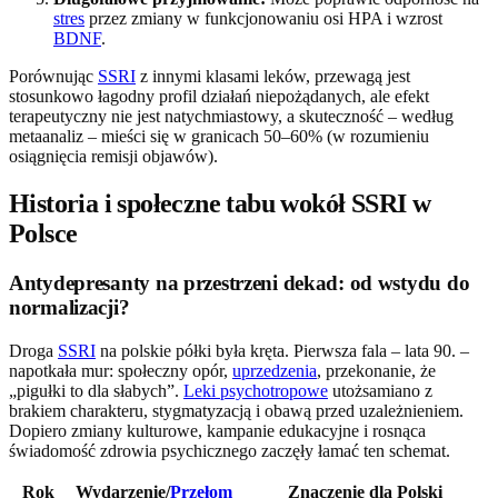
stres
przez zmiany w funkcjonowaniu osi HPA i wzrost
BDNF
.
Porównując
SSRI
z innymi klasami leków, przewagą jest
stosunkowo łagodny profil działań niepożądanych, ale efekt
terapeutyczny nie jest natychmiastowy, a skuteczność – według
metaanaliz – mieści się w granicach 50–60% (w rozumieniu
osiągnięcia remisji objawów).
Historia i społeczne tabu wokół SSRI w
Polsce
Antydepresanty na przestrzeni dekad: od wstydu do
normalizacji?
Droga
SSRI
na polskie półki była kręta. Pierwsza fala – lata 90. –
napotkała mur: społeczny opór,
uprzedzenia
, przekonanie, że
„pigułki to dla słabych”.
Leki psychotropowe
utożsamiano z
brakiem charakteru, stygmatyzacją i obawą przed uzależnieniem.
Dopiero zmiany kulturowe, kampanie edukacyjne i rosnąca
świadomość zdrowia psychicznego zaczęły łamać ten schemat.
Rok
Wydarzenie/
Przełom
Znaczenie dla Polski