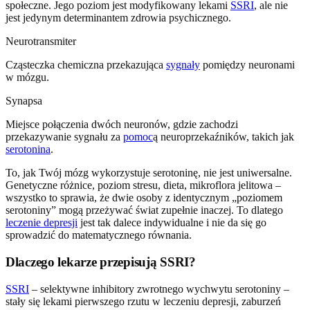
społeczne. Jego poziom jest modyfikowany lekami
SSRI
, ale nie
jest jedynym determinantem zdrowia psychicznego.
Neurotransmiter
Cząsteczka chemiczna przekazująca
sygnały
pomiędzy neuronami
w mózgu.
Synapsa
Miejsce połączenia dwóch neuronów, gdzie zachodzi
przekazywanie sygnału za
pomoc
ą neuroprzekaźników, takich jak
serotonina
.
To, jak Twój mózg wykorzystuje serotoninę, nie jest uniwersalne.
Genetyczne różnice, poziom stresu, dieta, mikroflora jelitowa –
wszystko to sprawia, że dwie osoby z identycznym „poziomem
serotoniny” mogą przeżywać świat zupełnie inaczej. To dlatego
leczenie depresji
jest tak dalece indywidualne i nie da się go
sprowadzić do matematycznego równania.
Dlaczego lekarze przepisują SSRI?
SSRI
– selektywne inhibitory zwrotnego wychwytu serotoniny –
stały się lekami pierwszego rzutu w leczeniu depresji, zaburzeń