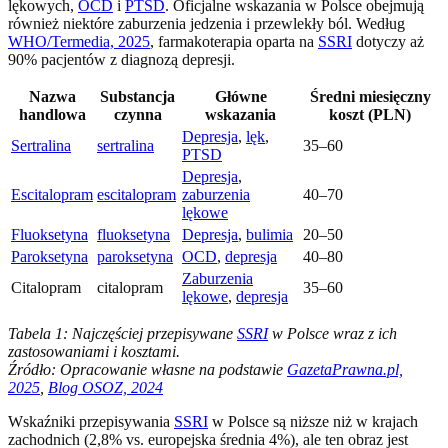
lękowych,
OCD
i
PTSD
. Oficjalne wskazania w Polsce obejmują
również niektóre zaburzenia jedzenia i przewlekły ból. Według
WHO/Termedia, 2025
, farmakoterapia oparta na
SSRI
dotyczy aż
90% pacjentów z diagnozą depresji.
Nazwa
Substancja
Główne
Średni miesięczny
handlowa
czynna
wskazania
koszt (PLN)
Depresja
,
lęk
,
Sertralina
sertralina
35–60
PTSD
Depresja
,
Escitalopram
escitalopram
zaburzenia
40–70
lękowe
Fluoksetyna
fluoksetyna
Depresja
,
bulimia
20–50
Paroksetyna
paroksetyna
OCD
,
depresja
40–80
Zaburzenia
Citalopram
citalopram
35–60
lękowe
,
depresja
Tabela 1: Najczęściej przepisywane
SSRI
w Polsce wraz z ich
zastosowaniami i kosztami.
Źródło: Opracowanie własne na podstawie
GazetaPrawna.pl,
2025
,
Blog OSOZ, 2024
Wskaźniki przepisywania
SSRI
w Polsce są niższe niż w krajach
zachodnich (2,8% vs. europejska średnia 4%), ale ten obraz jest