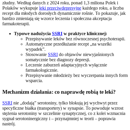
złudny. Według danych z 2024 roku, ponad 1,3 miliona Polek i
Polaków wykupuje
leki przeciwdepresyjne
każdego roku, a liczba
recept dla młodych dorosłych dynamicznie rośnie. To pokazuje, jak
bardzo zmieniają się wzorce leczenia i społeczna akceptacja
farmakoterapii.
Typowe nadużycia
SSRI
w praktyce klinicznej:
Przepisywanie leków bez równoczesnej psychoterapii.
Automatyczne przedłużanie recept „na wszelki
wypadek”.
Stosowanie
SSRI
do objawów niewyjaśnionych
somatycznie bez diagnozy depresji.
Leczenie zaburzeń adaptacyjnych wyłącznie
farmakologicznie.
Przepisywanie młodzieży bez wyczerpania innych form
wsparcia.
Mechanizm działania: co naprawdę robią te leki?
SSRI
nie „dodają” serotoniny, tylko blokują jej wychwyt przez
specyficzne białka (transportery) w synapsie. To powoduje wzrost
stężenia serotoniny w szczelinie synaptycznej, co z kolei wzmacnia
sygnał serotoninergiczny i – przynajmniej w teorii – poprawia
nastrój.