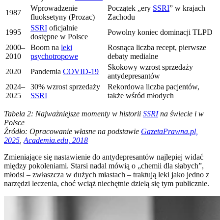
Wprowadzenie
Początek „ery
SSRI
” w krajach
1987
fluoksetyny (Prozac)
Zachodu
SSRI
oficjalnie
1995
Powolny koniec dominacji TLPD
dostępne w Polsce
2000–
Boom na
leki
Rosnąca liczba recept, pierwsze
2010
psychotropowe
debaty medialne
Skokowy wzrost sprzedaży
2020
Pandemia
COVID-19
antydepresantów
2024–
30% wzrost sprzedaży
Rekordowa liczba pacjentów,
2025
SSRI
także wśród młodych
Tabela 2: Najważniejsze momenty w historii
SSRI
na świecie i w
Polsce
Źródło: Opracowanie własne na podstawie
GazetaPrawna.pl,
2025
,
Academia.edu, 2018
Zmieniające się nastawienie do antydepresantów najlepiej widać
między pokoleniami. Starsi nadal mówią o „chemii dla słabych”,
młodsi – zwłaszcza w dużych miastach – traktują leki jako jedno z
narzędzi leczenia, choć wciąż niechętnie dzielą się tym publicznie.