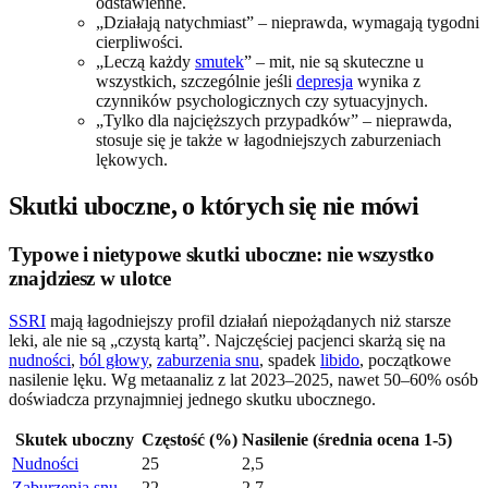
odstawienne.
„Działają natychmiast” – nieprawda, wymagają tygodni
cierpliwości.
„Leczą każdy
smutek
” – mit, nie są skuteczne u
wszystkich, szczególnie jeśli
depresja
wynika z
czynników psychologicznych czy sytuacyjnych.
„Tylko dla najcięższych przypadków” – nieprawda,
stosuje się je także w łagodniejszych zaburzeniach
lękowych.
Skutki uboczne, o których się nie mówi
Typowe i nietypowe skutki uboczne: nie wszystko
znajdziesz w ulotce
SSRI
mają łagodniejszy profil działań niepożądanych niż starsze
leki, ale nie są „czystą kartą”. Najczęściej pacjenci skarżą się na
nudności
,
ból głowy
,
zaburzenia snu
, spadek
libido
, początkowe
nasilenie lęku. Wg metaanaliz z lat 2023–2025, nawet 50–60% osób
doświadcza przynajmniej jednego skutku ubocznego.
Skutek uboczny
Częstość (%)
Nasilenie (średnia ocena 1-5)
Nudności
25
2,5
Zaburzenia snu
22
2,7