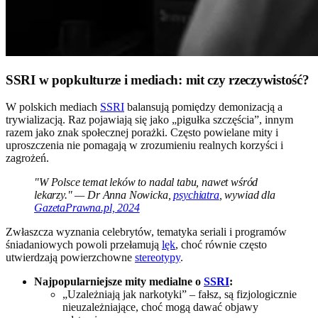
SSRI w popkulturze i mediach: mit czy rzeczywistość?
W polskich mediach
SSRI
balansują pomiędzy demonizacją a
trywializacją. Raz pojawiają się jako „pigułka szczęścia”, innym
razem jako znak społecznej porażki. Często powielane mity i
uproszczenia nie pomagają w zrozumieniu realnych korzyści i
zagrożeń.
"W Polsce temat leków to nadal tabu, nawet wśród
lekarzy." — Dr Anna Nowicka,
psychiatra
, wywiad dla
GazetaPrawna.pl, 2024
Zwłaszcza wyznania celebrytów, tematyka seriali i programów
śniadaniowych powoli przełamują
lęk
, choć równie często
utwierdzają powierzchowne
stereotypy
.
Najpopularniejsze mity medialne o
SSRI
:
„Uzależniają jak narkotyki” – fałsz, są fizjologicznie
nieuzależniające, choć mogą dawać objawy