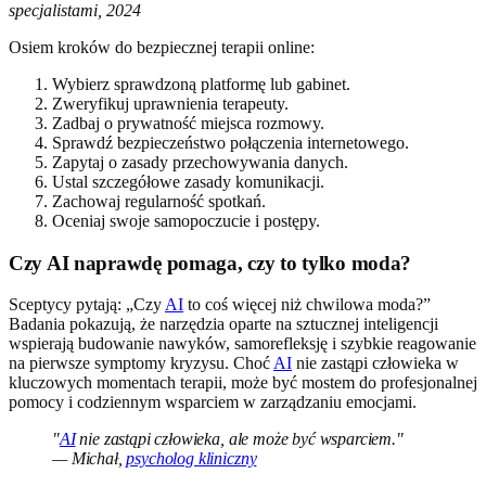
specjalistami, 2024
Osiem kroków do bezpiecznej terapii online:
Wybierz sprawdzoną platformę lub gabinet.
Zweryfikuj uprawnienia terapeuty.
Zadbaj o prywatność miejsca rozmowy.
Sprawdź bezpieczeństwo połączenia internetowego.
Zapytaj o zasady przechowywania danych.
Ustal szczegółowe zasady komunikacji.
Zachowaj regularność spotkań.
Oceniaj swoje samopoczucie i postępy.
Czy AI naprawdę pomaga, czy to tylko moda?
Sceptycy pytają: „Czy
AI
to coś więcej niż chwilowa moda?”
Badania pokazują, że narzędzia oparte na sztucznej inteligencji
wspierają budowanie nawyków, samorefleksję i szybkie reagowanie
na pierwsze symptomy kryzysu. Choć
AI
nie zastąpi człowieka w
kluczowych momentach terapii, może być mostem do profesjonalnej
pomocy i codziennym wsparciem w zarządzaniu emocjami.
"
AI
nie zastąpi człowieka, ale może być wsparciem."
— Michał,
psycholog kliniczny