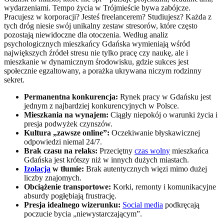
wydarzeniami. Tempo życia w Trójmieście bywa zabójcze.
Pracujesz w korporacji? Jesteś freelancerem? Studiujesz? Każda z
tych dróg niesie swój unikalny zestaw stresorów, które często
pozostają niewidoczne dla otoczenia. Według analiz
psychologicznych mieszkańcy Gdańska wymieniają wśród
największych źródeł stresu nie tylko pracę czy naukę, ale i
mieszkanie w dynamicznym środowisku, gdzie sukces jest
społecznie egzaltowany, a porażka ukrywana niczym rodzinny
sekret.
Permanentna konkurencja:
Rynek pracy w Gdańsku jest
jednym z najbardziej konkurencyjnych w Polsce.
Mieszkania na wynajem:
Ciągły niepokój o warunki życia i
presja podwyżek czynszów.
Kultura „zawsze online”:
Oczekiwanie błyskawicznej
odpowiedzi niemal 24/7.
Brak czasu na relaks:
Przeciętny
czas wolny
mieszkańca
Gdańska jest krótszy niż w innych dużych miastach.
Izolacja
w tłumie:
Brak autentycznych więzi mimo dużej
liczby znajomych.
Obciążenie transportowe:
Korki, remonty i komunikacyjne
absurdy pogłębiają frustrację.
Presja idealnego wizerunku:
Social media
podkręcają
poczucie bycia „niewystarczającym”.