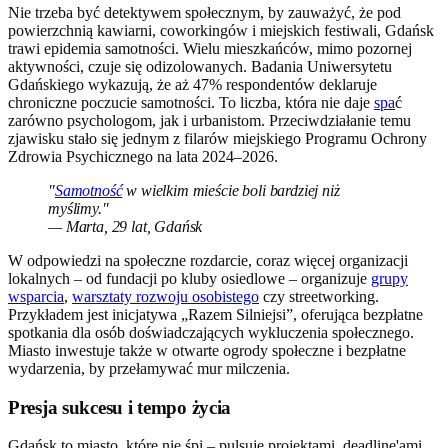
Nie trzeba być detektywem społecznym, by zauważyć, że pod
powierzchnią kawiarni, coworkingów i miejskich festiwali, Gdańsk
trawi epidemia samotności. Wielu mieszkańców, mimo pozornej
aktywności, czuje się odizolowanych. Badania Uniwersytetu
Gdańskiego wykazują, że aż 47% respondentów deklaruje
chroniczne poczucie samotności. To liczba, która nie daje
spa
ć
zarówno psychologom, jak i urbanistom. Przeciwdziałanie temu
zjawisku stało się jednym z filarów miejskiego Programu Ochrony
Zdrowia Psychicznego na lata 2024–2026.
"
Samotność
w wielkim mieście boli bardziej niż
myślimy."
— Marta, 29 lat, Gdańsk
W odpowiedzi na społeczne rozdarcie, coraz więcej organizacji
lokalnych – od fundacji po kluby osiedlowe – organizuje
grupy
wsparcia
,
warsztaty rozwoju osobistego
czy streetworking.
Przykładem jest inicjatywa „Razem Silniejsi”, oferująca bezpłatne
spotkania dla osób doświadczających wykluczenia społecznego.
Miasto inwestuje także w otwarte ogrody społeczne i bezpłatne
wydarzenia, by przełamywać mur milczenia.
Presja sukcesu i tempo życia
Gdańsk to miasto, które nie śpi – pulsuje projektami, deadline'ami,