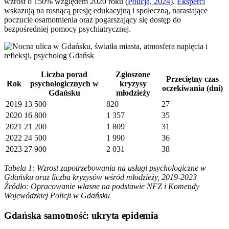
wzrost o 150% względem 2020 roku (
Policja, 2024
).
Eksperci
wskazują na rosnącą presję edukacyjną i społeczną, narastające
poczucie osamotnienia oraz pogarszający się dostęp do
bezpośredniej pomocy psychiatrycznej.
Liczba porad
Zgłoszone
Przeciętny czas
Rok
psychologicznych w
kryzysy
oczekiwania (dni)
Gdańsku
młodzieży
2019
13 500
820
27
2020
16 800
1 357
35
2021
21 200
1 809
31
2022
24 500
1 990
36
2023
27 900
2 031
38
Tabela 1: Wzrost zapotrzebowania na usługi psychologiczne w
Gdańsku oraz liczba kryzysów wśród młodzieży, 2019-2023
Źródło: Opracowanie własne na podstawie NFZ i Komendy
Wojewódzkiej Policji w Gdańsku
Gdańska samotność: ukryta epidemia