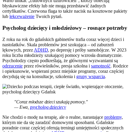
Warto unikać „cudownych uzdrowicieli”, którzy obiecują
błyskawiczne efekty lub nie mogą przedstawić żadnych
certyfikatów. Czerwona flaga to także nacisk na kosztowne pakiety
lub
lekceważenie
Twoich pytań.
Psycholog dziecięcy i młodzieżowy – rosnące potrzeby
Z roku na rok do gdańskich gabinetów trafia coraz więcej dzieci i
nastolatków. Skala problemów jest szokująca – od zaburzeń
lękowych, przez
ADHD
, po depresję i próby samobójcze. W 2023
roku liczba młodzieży szukającej pomocy wzrosła dramatycznie.
Psycholodzy często podkreślają, że głównymi wyzwaniami są
odrzucenie
przez rówieśników, presja szkolna i
samotność
. Rodzice
i opiekunowie, wspierani przez miejskie programy, coraz częściej
decydują się na konsultacje, szkolenia i
grupy wsparcia
.
"Coraz młodsze dzieci szukają pomocy."
— Ewa,
psycholog dziecięcy
Nie chodzi o modę na terapię, ale o realne, narastające
problemy
,
którym nie da się zaradzić domowymi sposobami. Gdańskie
poradnie coraz częściej oferują treningi umiejętności społecznych