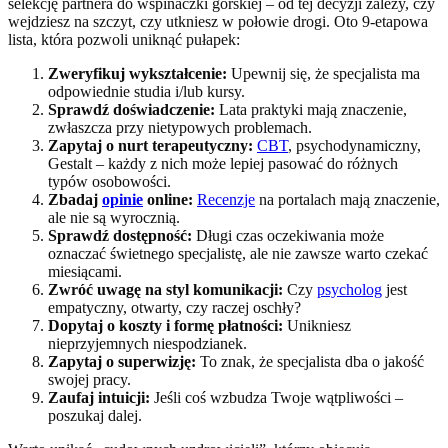
selekcję partnera do wspinaczki górskiej – od tej decyzji zależy, czy
wejdziesz na szczyt, czy utkniesz w połowie drogi. Oto 9-etapowa
lista, która pozwoli uniknąć pułapek:
Zweryfikuj wykształcenie:
Upewnij się, że specjalista ma
odpowiednie studia i/lub kursy.
Sprawdź doświadczenie:
Lata praktyki mają znaczenie,
zwłaszcza przy nietypowych problemach.
Zapytaj o nurt terapeutyczny:
CBT
, psychodynamiczny,
Gestalt – każdy z nich może lepiej pasować do różnych
typów osobowości.
Zbadaj
opinie
online:
Recenzje
na portalach mają znaczenie,
ale nie są wyrocznią.
Sprawdź dostępność:
Długi czas oczekiwania może
oznaczać świetnego specjalistę, ale nie zawsze warto czekać
miesiącami.
Zwróć uwagę na styl komunikacji:
Czy
psycholog
jest
empatyczny, otwarty, czy raczej oschły?
Dopytaj o koszty i formę płatności:
Unikniesz
nieprzyjemnych niespodzianek.
Zapytaj o superwizję:
To znak, że specjalista dba o jakość
swojej pracy.
Zaufaj intuicji:
Jeśli coś wzbudza Twoje wątpliwości –
poszukaj dalej.