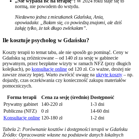
„Nie wypada iść na terapię”:
W 2024 roku staje się to
normą, nie powodem do wstydu.
Niedawno jedna z mieszkanek Gdańska, Ania,
opowiadała: „Bałam się, co powiedzą znajomi, ale dziś
żałuję tylko, że tak długo zwlekałam”.
Ile kosztuje psycholog w Gdańsku?
Koszty terapii to temat tabu, ale nie sposób go pominąć. Ceny w
Gdańsku są zróżnicowane – od 140 zł za sesję w gabinecie
prywatnym, przez bezpłatne wizyty w ramach NFZ (przy długich
kolejkach), po
konsultacje online
od 120 zł. Co ważne, drożej nie
zawsze znaczy lepiej. Warto zwrócić uwagę na
ukryte koszty
– np.
dojazdy, czas oczekiwania czy konieczność zakupu materiałów
pomocniczych.
Forma terapii
Cena za sesję (średnio)
Dostępność
Prywatny gabinet
140-220 zł
1-3 dni
Publiczna (NFZ)
0 zł
14-60 dni
Konsultacje online
120-180 zł
1-2 dni
Tabela 2: Porównanie kosztów i dostępności terapii w Gdańsku
Źródło: Opracowanie własne na podstawie danych lokalnych