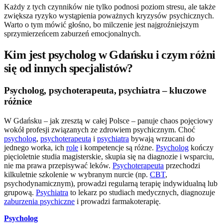
Każdy z tych czynników nie tylko podnosi poziom stresu, ale także
zwiększa ryzyko wystąpienia poważnych kryzysów psychicznych.
Warto o tym mówić głośno, bo milczenie jest najgroźniejszym
sprzymierzeńcem zaburzeń emocjonalnych.
Kim jest psycholog w Gdańsku i czym różni
się od innych specjalistów?
Psycholog, psychoterapeuta, psychiatra – kluczowe
różnice
W Gdańsku – jak zresztą w całej Polsce – panuje chaos pojęciowy
wokół profesji związanych ze zdrowiem psychicznym. Choć
psycholog
,
psychoterapeuta
i
psychiatra
bywają wrzucani do
jednego worka, ich
role
i kompetencje są różne.
Psycholog
kończy
pięcioletnie studia magisterskie, skupia się na diagnozie i wsparciu,
nie ma prawa przepisywać leków.
Psychoterapeuta
przechodzi
kilkuletnie szkolenie w wybranym nurcie (np.
CBT
,
psychodynamicznym), prowadzi regularną terapię indywidualną lub
grupową.
Psychiatra
to lekarz po studiach medycznych, diagnozuje
zaburzenia psychiczne
i prowadzi farmakoterapię.
Psycholog