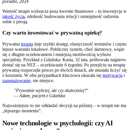
poradni, 2024
Wartość terapii wykracza poza kwestie finansowe – to inwestycja w
jakość życia
, zdolność budowania relacji i umiejętność radzenia
sobie z presją.
Czy warto inwestować w prywatną opiekę?
Prywatna
terapia
daje szybki dostęp, elastyczność terminów i często
lepsze warunki lokalowe. Publiczny system, choć darmowy, wiąże
się z długim oczekiwaniem i mniejszą możliwością wyboru
specjalisty. Przykład z Gdańska: Kasia, 32 lata, próbowała najpierw
dostać się na NFZ – oczekiwanie 6 tygodni. Po przejściu na terapię
prywatną rozpoczęła proces po dwóch dniach, ale musiała liczyć się
z kosztami. W obu przypadkach kluczowa okazała się
motywacja
i
zaangażowanie
, nie miejsce.
"Prywatnie szybciej, ale czy skuteczniej?"
— Adam, pacjent z Gdańska
Najważniejsze to nie odkładać decyzji na później – w terapii nie ma
„lepszego momentu”.
Nowe technologie w psychologii: czy AI