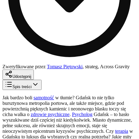
Zweryfikowane przez
Tomasz Piętowski
,
strateg, Across Gravity
Udostępnij
Spis treści
Jak bardzo boli
samotność
w tłumie? Gdańsk to nie tylko
bursztynowa metropolia portowa, ale także miejsce, gdzie pod
powierzchnią pięknych kamienic i neonowego blasku toczy się
cicha walka o
zdrowie psychiczne
.
Psycholog
Gdańsk – to hasło
wyszukiwane dziś częściej niż kiedykolwiek. Miasto dynamiczne,
pełne sukcesu, ale również skrajnych emocji, staje się
nieoczywistym epicentrum kryzysów psychicznych. Czy
terapia
w
Gdańsku to luksus dla wybranych czy realna potrzeba? Jakie mity