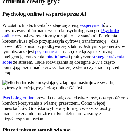
zmienia zasady gry?
Psycholog online i wsparcie przez AI
W ostatnich latach Gdańsk staje się areną
eksperyment
ów z
nowoczesnymi formami wsparcia psychologicznego.
Psycholog
online
czy hybrydowe formy terapii to już standard. Pandemia
koronawirusa tylko przyspieszyła cyfrową transformację – dziś
nawet 60% konsultacji odbywa się zdalnie. Jednym z pionierów w
tym obszarze jest
psycholog
.
ai
– narzędzie łączące sztuczną
inteligencję, ćwiczenia
mindfulness
i praktyczne
strategie radzenia
sobie
ze stresem. Takie rozwiązania są dostępne 24/7 i często
pomagają przełamać pierwszą barierę wstydu czy strachu przed
terapią.
Psycholog online
pozwala na większą elastyczność, dostępność oraz
komfort korzystania z własnej przestrzeni. Coraz więcej
mieszkańców Gdańska wybiera tę formę, zwłaszcza osoby
pracujące zdalnie, rodzice małych dzieci oraz osoby z
niepełnosprawnościami.
Plusy i minusy terapii zdalnej