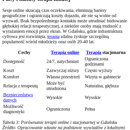
Sesje online skracają czas oczekiwania, eliminują bariery
geograficzne i ograniczają koszty dojazdu, ale nie są wolne od
wyzwań. Brak bezpośredniego kontaktu może utrudniać budowanie
głębokiej relacji terapeutycznej, a niektóre osoby mają trudność z
wyrażaniem emocji przez ekran. W Gdańsku, gdzie infrastruktura
cyfrowa jest rozwinięta,
terapia
zdalna zyskuje szczególną
popularność wśród młodzieży oraz osób 20-40 lat.
Cechy
Terapia online
Terapia
stacjonarna
Ograniczona
Dostępność
24/7, natychmiast
godzinami
Koszt
Zazwyczaj niższy
Często wyższy
Komfort
Własna przestrzeń
Wizyta w gabinecie
Może być
Relacja z terapeutą
Naturalna, głębsza
utrudniona
Bezpieczeństwo
Wysokie
Wysokie
danych
Możliwość
Ograniczona
Pełna
diagnostyki
Tabela 3: Porównanie terapii online i stacjonarnej w Gdańsku
Źródło: Opracowanie własne na podstawie wywiadów z lokalnymi