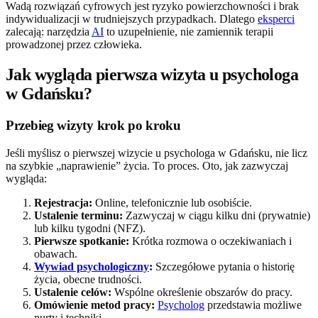
Wadą rozwiązań cyfrowych jest ryzyko powierzchowności i brak
indywidualizacji w trudniejszych przypadkach. Dlatego
eksperci
zalecają: narzędzia
AI
to uzupełnienie, nie zamiennik terapii
prowadzonej przez człowieka.
Jak wygląda pierwsza wizyta u psychologa
w Gdańsku?
Przebieg wizyty krok po kroku
Jeśli myślisz o pierwszej wizycie u psychologa w Gdańsku, nie licz
na szybkie „naprawienie” życia. To proces. Oto, jak zazwyczaj
wygląda:
Rejestracja:
Online, telefonicznie lub osobiście.
Ustalenie terminu:
Zazwyczaj w ciągu kilku dni (prywatnie)
lub kilku tygodni (NFZ).
Pierwsze spotkanie:
Krótka rozmowa o oczekiwaniach i
obawach.
Wywiad psychologiczny
:
Szczegółowe pytania o historię
życia, obecne trudności.
Ustalenie celów:
Wspólne określenie obszarów do pracy.
Omówienie metod pracy:
Psycholog
przedstawia możliwe
nurty i techniki.