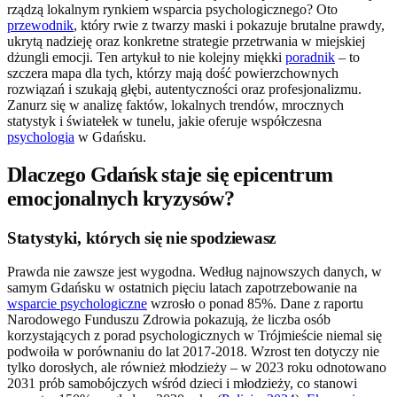
rządzą lokalnym rynkiem wsparcia psychologicznego? Oto
przewodnik
, który rwie z twarzy maski i pokazuje brutalne prawdy,
ukrytą nadzieję oraz konkretne strategie przetrwania w miejskiej
dżungli emocji. Ten artykuł to nie kolejny miękki
poradnik
– to
szczera mapa dla tych, którzy mają dość powierzchownych
rozwiązań i szukają głębi, autentyczności oraz profesjonalizmu.
Zanurz się w analizę faktów, lokalnych trendów, mrocznych
statystyk i światełek w tunelu, jakie oferuje współczesna
psychologia
w Gdańsku.
Dlaczego Gdańsk staje się epicentrum
emocjonalnych kryzysów?
Statystyki, których się nie spodziewasz
Prawda nie zawsze jest wygodna. Według najnowszych danych, w
samym Gdańsku w ostatnich pięciu latach zapotrzebowanie na
wsparcie psychologiczne
wzrosło o ponad 85%. Dane z raportu
Narodowego Funduszu Zdrowia pokazują, że liczba osób
korzystających z porad psychologicznych w Trójmieście niemal się
podwoiła w porównaniu do lat 2017-2018. Wzrost ten dotyczy nie
tylko dorosłych, ale również młodzieży – w 2023 roku odnotowano
2031 prób samobójczych wśród dzieci i młodzieży, co stanowi