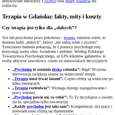
dedykowane młodzieży z
ADHD
oraz
grupy wsparcia
dla
rodziców.
Terapia w Gdańsku: fakty, mity i koszty
Czy terapia jest tylko dla „słabych”?
Ten mit przechodzi przez pokolenia –
terapia
, zdaniem wielu, to
domena ludzi „słabych”, którzy „nie radzą sobie z życiem”.
Tymczasem badania pokazują, że z pomocy psychologicznej
korzystają osoby silne, świadome i ambitne. Według Polskiego
Towarzystwa Psychologicznego, aż 63% klientów gabinetów to
osoby aktywne zawodowo, często na stanowiskach decyzyjnych.
„
Psycholog
to ostatnia
deska
ratunku”:
Błąd! Wczesna
interwencja zwiększa szanse na skuteczność terapii.
„
Terapia
musi trwać latami”:
Często efekty są widoczne po
kilku miesiącach.
„
Terapia
rozleniwia”:
Wymaga dużego zaangażowania i
pracy własnej.
„
Psycholog
powie mi, co robić”:
To Ty decydujesz o swoim
życiu, specjalista tylko towarzyszy.
„Każdy
psycholog
jest taki sam”:
Kompetencje, styl pracy i
doświadczenie różnią się diametralnie.