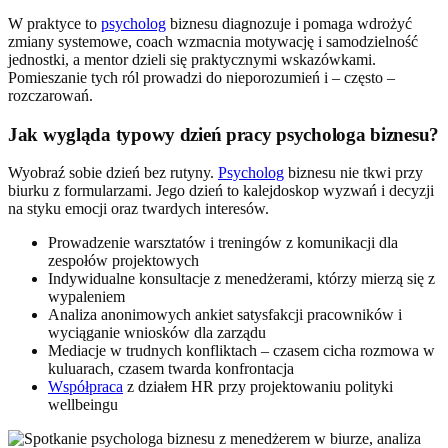
W praktyce to
psycholog
biznesu diagnozuje i pomaga wdrożyć
zmiany systemowe, coach wzmacnia motywację i samodzielność
jednostki, a mentor dzieli się praktycznymi wskazówkami.
Pomieszanie tych ról prowadzi do nieporozumień i – często –
rozczarowań.
Jak wygląda typowy dzień pracy psychologa biznesu?
Wyobraź sobie dzień bez rutyny.
Psycholog
biznesu nie tkwi przy
biurku z formularzami. Jego dzień to kalejdoskop wyzwań i decyzji
na styku emocji oraz twardych interesów.
Prowadzenie warsztatów i treningów z komunikacji dla
zespołów projektowych
Indywidualne konsultacje z menedżerami, którzy mierzą się z
wypaleniem
Analiza anonimowych ankiet satysfakcji pracowników i
wyciąganie wniosków dla zarządu
Mediacje w trudnych konfliktach – czasem cicha rozmowa w
kuluarach, czasem twarda konfrontacja
Współpraca
z działem HR przy projektowaniu polityki
wellbeingu