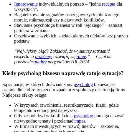
Ignorowanie
indywidualnych potrzeb – “jedna
recepta
dla
wszystkich”.
Bagatelizowanie sygnałów ostrzegawczych: obniżonego
morale, mikroagresji czy niejawnych konfliktów.
Stawianie psychologa biznesu w roli “sędziego” – zamiast
partnera w zmianie.
Oczekiwanie szybkich, spektakularnych efektów bez pracy u
podstaw.
“Największy błąd? Zakładać, że wystarczy zatrudnić
eksperta, a
problemy
rozwiążą się
same
.” — Cytat na
podstawie
analizy
przypadków HR, 2024
Kiedy psycholog biznesu naprawdę ratuje sytuację?
Są sytuacje, w których doświadczony
psycholog
biznesu jest
ostatnią linią obrony przed rozpadem zespołu czy destrukcją firmy.
Najlepsze efekty osiąga:
W kryzysach (zwolnienia, restrukturyzacja, fuzje), gdzie
temperatura emocji jest najwyższa.
Gdy zespół tkwi w konflikcie –
psycholog
pomaga nazwać
niewygodne tematy i przełamać
impas
.
W firmach inwestujących w rozwój liderów – szkolenia,
superwizje, indywidualne konsultacje.