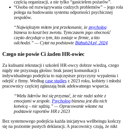
częścią organizacji, a nie tylko “gasicielem pożarów”.
“Osoba od rozwiązywania cudzych problemów” – jego rola
polega na budowaniu systemu odporności psychicznej
zespołów.
“Największym mitem jest przekonanie, że
psycholog
biznesu to koszt bez zwrotu. Tymczasem jego obecność
często decyduje o tym, kto zostaje w firmie, a kto
odchodzi.” — Cytat na podstawie
Bizhub24.pl, 2024
Czego nie powie Ci żaden HR-owiec
Za kulisami rekrutacji i szkoleń HR-owcy dobrze wiedzą, czego
nigdy nie przyznają głośno: brak jasnej komunikacji i
indywidualnego podejścia to najczęstsze przyczyny wypalenia i
odejść z firmy. Według
case studies
z 2023 roku, kobiety i młodsi
pracownicy częściej zgłaszają brak adekwatnego wsparcia.
“Wielu liderów boi się przyznać, że nie radzi sobie z
emocjami w zespole.
Psycholog
biznesu jest dla nich
kotwicą – nie sędzią.” — Opracowanie własne na
podstawie raportów HR z 2023
Bez systemowego podejścia każda inicjatywa wellbeingu kończy
się na poziomie pustych deklaracji. A pracownicy czują, że nikt