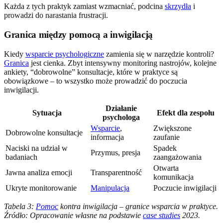
Każda z tych praktyk zamiast wzmacniać, podcina
skrzydła
i
prowadzi do narastania frustracji.
Granica między pomocą a inwigilacją
Kiedy
wsparcie psychologiczne
zamienia się w narzędzie kontroli?
Granica
jest cienka. Zbyt intensywny monitoring nastrojów, kolejne
ankiety, “dobrowolne” konsultacje, które w praktyce są
obowiązkowe – to wszystko może prowadzić do poczucia
inwigilacji.
Działanie
Sytuacja
Efekt dla zespołu
psychologa
Wsparcie
,
Zwiększone
Dobrowolne konsultacje
informacja
zaufanie
Naciski na udział w
Spadek
Przymus, presja
badaniach
zaangażowania
Otwarta
Jawna analiza emocji
Transparentność
komunikacja
Ukryte monitorowanie
Manipulacja
Poczucie inwigilacji
Tabela 3:
Pomoc
kontra inwigilacja – granice wsparcia w praktyce.
Źródło: Opracowanie własne na podstawie
case studies
2023.