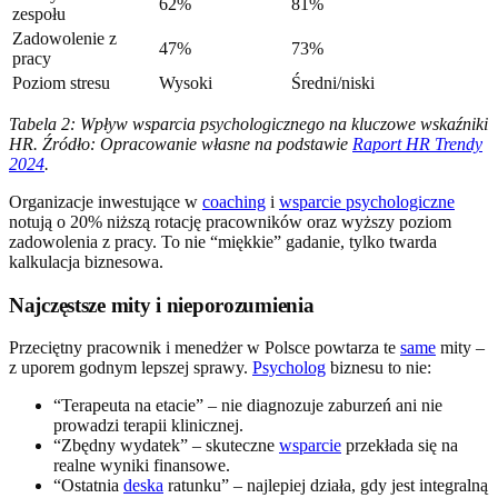
62%
81%
zespołu
Zadowolenie z
47%
73%
pracy
Poziom stresu
Wysoki
Średni/niski
Tabela 2: Wpływ wsparcia psychologicznego na kluczowe wskaźniki
HR. Źródło: Opracowanie własne na podstawie
Raport HR Trendy
2024
.
Organizacje inwestujące w
coaching
i
wsparcie psychologiczne
notują o 20% niższą rotację pracowników oraz wyższy poziom
zadowolenia z pracy. To nie “miękkie” gadanie, tylko twarda
kalkulacja biznesowa.
Najczęstsze mity i nieporozumienia
Przeciętny pracownik i menedżer w Polsce powtarza te
same
mity –
z uporem godnym lepszej sprawy.
Psycholog
biznesu to nie:
“Terapeuta na etacie” – nie diagnozuje zaburzeń ani nie
prowadzi terapii klinicznej.
“Zbędny wydatek” – skuteczne
wsparcie
przekłada się na
realne wyniki finansowe.
“Ostatnia
deska
ratunku” – najlepiej działa, gdy jest integralną