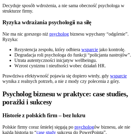
Decyduje sposób wdrożenia, a nie sama obecność psychologa w
strukturze firmy.
Ryzyka wdrażania psychologii na siłę
Nie ma nic gorszego niż
psycholog
biznesu wpychany “odgórnie”.
Ryzyka:
Rezystencja zespołu, który odbiera
wsparcie
jako kontrolę.
Degradacja roli psychologa do funkcji “policjanta nastrojów”.
Utrata autentyczności inicjatyw wellbeingu.
Wzrost cynizmu i nieufności wobec działań HR.
Prawdziwa efektywność pojawia się dopiero wtedy, gdy
wsparcie
wynika z realnych potrzeb, a nie z mody czy polecenia z góry.
Psycholog biznesu w praktyce: case studies,
porażki i sukcesy
Historie z polskich firm – bez lukru
Polskie firmy coraz śmielej sięgają po
psycholog
ów biznesu, ale nie
każda historia to “
case study
sukcesu do PowerPointa”.