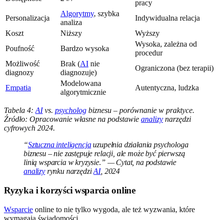
pracy
Algorytmy
, szybka
Personalizacja
Indywidualna relacja
analiza
Koszt
Niższy
Wyższy
Wysoka, zależna od
Poufność
Bardzo wysoka
procedur
Możliwość
Brak (
AI
nie
Ograniczona (bez terapii)
diagnozy
diagnozuje)
Modelowana
Empatia
Autentyczna, ludzka
algorytmicznie
Tabela 4:
AI
vs.
psycholog
biznesu – porównanie w praktyce.
Źródło: Opracowanie własne na podstawie
analizy
narzędzi
cyfrowych 2024.
“
Sztuczna inteligencja
uzupełnia działania psychologa
biznesu – nie zastępuje relacji, ale może być pierwszą
linią wsparcia w kryzysie.” — Cytat, na podstawie
analizy
rynku narzędzi
AI
, 2024
Ryzyka i korzyści wsparcia online
Wsparcie
online to nie tylko wygoda, ale też wyzwania, które
wymagają świadomości.