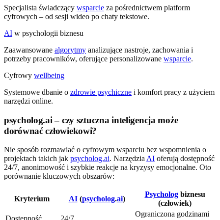
Specjalista świadczący
wsparcie
za pośrednictwem platform
cyfrowych – od sesji wideo po chaty tekstowe.
AI
w psychologii biznesu
Zaawansowane
algorytmy
analizujące nastroje, zachowania i
potrzeby pracowników, oferujące personalizowane
wsparcie
.
Cyfrowy
wellbeing
Systemowe dbanie o
zdrowie psychiczne
i komfort pracy z użyciem
narzędzi online.
psycholog.ai – czy sztuczna inteligencja może
dorównać człowiekowi?
Nie sposób rozmawiać o cyfrowym wsparciu bez wspomnienia o
projektach takich jak
psycholog.ai
. Narzędzia
AI
oferują dostępność
24/7, anonimowość i szybkie reakcje na kryzysy emocjonalne. Oto
porównanie kluczowych obszarów:
Psycholog
biznesu
Kryterium
AI
(
psycholog
.
ai
)
(człowiek)
Ograniczona godzinami
Dostępność
24/7