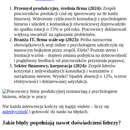
Przemysł produkcyjny, średnia firma (2024):
Zespół
pracowników produkcji czuł się ignorowany na tle kadry
biurowej. Wdrożenie cyklicznych konsultacji z psychologiem
biznesu i szkoleń z komunikacji równościowej doprowadziło
do spadku rotacji o 15% w pół roku. Pracownicy deklarowali
większą otwartość na zgłaszanie problemów.
Branża IT, firma scale-up (2023):
Próba narzucenia
obowiązkowych sesji online z psychologiem zakończyła się
masowym bojkotem przez zespół. Efekt? Poziom stresu i
frustracji wzrósł – dopiero zmiana podejścia na dobrowolność
i pogłębiony feedback od pracowników przyniosła poprawę.
Sektor finansowy, korporacja (2024):
Zespół liderów
korzystał z indywidualnych konsultacji i warsztatów z
zarządzania stresem. Wyniki? Spadek absencji o 12%, wzrost
efektywności i deklarowanej satysfakcji.
Nie każda interwencja kończy się happy endem – liczy się
autentyczność
i gotowość do nauki na błędach.
Jakie błędy popełniają nawet doświadczeni liderzy?