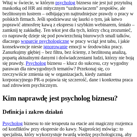
Witaj w świecie, w którym
psycholog
biznesu nie jest już przytulną
maskotką od HR ani mitycznym “uzdrawiaczem” zespołów, ale
bezlitosnym lustrem – odbijającym najtrudniejsze prawdy o pracy w
polskich firmach. Jeśli spodziewasz się laurki o tym, jak łatwo
poprawić atmosferę kawą z ekspresu i szybkim webinarem, śmiało –
zamknij tę zakładkę. Ten tekst jest dla tych, którzy chcą zrozumieć,
co naprawdę dzieje się pod powierzchnią biurowych small talków,
dlaczego
wsparcie psychologiczne
w pracy wciąż jest tabu, i jakie
konsekwencje niesie
ignorowanie
emocji w środowisku pracy.
Zanurkujmy głębiej – bez filtra, bez ściemy, z bezlitosną analizą,
popartą aktualnymi danymi i doświadczeniami ludzi, którzy nie boją
się prawdy.
Psycholog
biznesu – klucz do sukcesu, czy wygodny
parawan dla niewygodnych tematów? Przekonaj się, co
rzeczywiście zmienia się w organizacjach, kiedy zamiast
korporacyjnego PR-u pojawia się szczerość, dane i konkretna praca
nad zdrowiem psychicznym.
Kim naprawdę jest psycholog biznesu?
Definicja i zakres działań
Psycholog
biznesu to nie terapeuta na etacie ani magiczny rozjemca
od konfliktów przy ekspresie do kawy. Najprościej mówiąc: to
specjalista, który wykorzystuje twardą wiedzę psychologiczną, aby