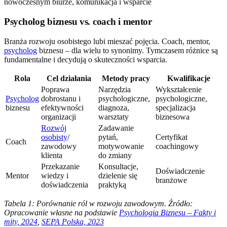
Psycholog biznesu vs. coach i mentor
Branża rozwoju osobistego lubi mieszać pojęcia. Coach, mentor,
psycholog
biznesu – dla wielu to synonimy. Tymczasem różnice są
fundamentalne i decydują o skuteczności wsparcia.
Rola
Cel działania
Metody pracy
Kwalifikacje
Poprawa
Narzędzia
Wykształcenie
Psycholog
dobrostanu i
psychologiczne,
psychologiczne,
biznesu
efektywności
diagnoza,
specjalizacja
organizacji
warsztaty
biznesowa
Rozwój
Zadawanie
osobisty
/
pytań,
Certyfikat
Coach
zawodowy
motywowanie
coachingowy
klienta
do zmiany
Przekazanie
Konsultacje,
Doświadczenie
Mentor
wiedzy i
dzielenie się
branżowe
doświadczenia
praktyką
Tabela 1: Porównanie ról w rozwoju zawodowym. Źródło:
Opracowanie własne na podstawie
Psychologia Biznesu – Fakty i
mity, 2024
,
SEPA Polska, 2023