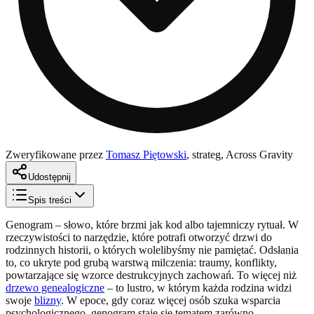
Zweryfikowane przez
Tomasz Piętowski
,
strateg, Across Gravity
Udostępnij
Spis treści
Genogram – słowo, które brzmi jak kod albo tajemniczy rytuał. W
rzeczywistości to narzędzie, które potrafi otworzyć drzwi do
rodzinnych historii, o których wolelibyśmy nie pamiętać. Odsłania
to, co ukryte pod grubą warstwą milczenia: traumy, konflikty,
powtarzające się wzorce destrukcyjnych zachowań. To więcej niż
drzewo genealogiczne
– to lustro, w którym każda rodzina widzi
swoje
blizny
. W epoce, gdy coraz więcej osób szuka wsparcia
psychologicznego, genogram staje się tematem zarówno