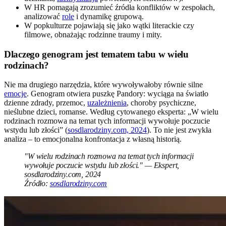
W HR pomagają zrozumieć źródła konfliktów w zespołach,
analizować
role
i dynamikę grupową.
W popkulturze pojawiają się jako wątki literackie czy
filmowe, obnażając rodzinne traumy i mity.
Dlaczego genogram jest tematem tabu w wielu
rodzinach?
Nie ma drugiego narzędzia, które wywoływałoby równie silne
emocje
. Genogram otwiera puszkę Pandory: wyciąga na światło
dzienne zdrady, przemoc,
uzależnienia
, choroby psychiczne,
nieślubne dzieci, romanse. Według cytowanego eksperta: „W wielu
rodzinach rozmowa na temat tych informacji wywołuje poczucie
wstydu lub złości” (
sosdlarodziny.com, 2024
). To nie jest zwykła
analiza – to emocjonalna konfrontacja z własną historią.
"W wielu rodzinach rozmowa na temat tych informacji
wywołuje poczucie wstydu lub złości." — Ekspert,
sosdlarodziny.com, 2024
Źródło:
sosdlarodziny.com