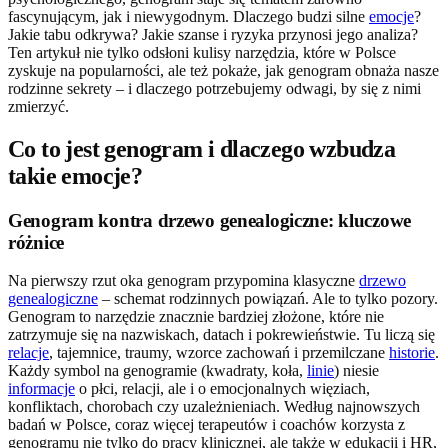
fascynującym, jak i niewygodnym. Dlaczego budzi silne
emocje
?
Jakie tabu odkrywa? Jakie szanse i ryzyka przynosi jego analiza?
Ten artykuł nie tylko odsłoni kulisy narzędzia, które w Polsce
zyskuje na popularności, ale też pokaże, jak genogram obnaża nasze
rodzinne sekrety – i dlaczego potrzebujemy odwagi, by się z nimi
zmierzyć.
Co to jest genogram i dlaczego wzbudza
takie emocje?
Genogram kontra drzewo genealogiczne: kluczowe
różnice
Na pierwszy rzut oka genogram przypomina klasyczne
drzewo
genealogiczne
– schemat rodzinnych powiązań. Ale to tylko pozory.
Genogram to narzędzie znacznie bardziej złożone, które nie
zatrzymuje się na nazwiskach, datach i pokrewieństwie. Tu liczą się
relacje
, tajemnice, traumy, wzorce zachowań i przemilczane
historie
.
Każdy symbol na genogramie (kwadraty, koła,
linie
) niesie
informacje
o płci, relacji, ale i o emocjonalnych więziach,
konfliktach, chorobach czy uzależnieniach. Według najnowszych
badań w Polsce, coraz więcej terapeutów i coachów korzysta z
genogramu nie tylko do pracy klinicznej, ale także w edukacji i HR,