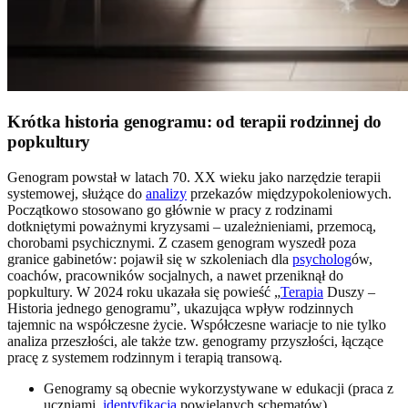
Krótka historia genogramu: od terapii rodzinnej do
popkultury
Genogram powstał w latach 70. XX wieku jako narzędzie terapii
systemowej, służące do
analizy
przekazów międzypokoleniowych.
Początkowo stosowano go głównie w pracy z rodzinami
dotkniętymi poważnymi kryzysami – uzależnieniami, przemocą,
chorobami psychicznymi. Z czasem genogram wyszedł poza
granice gabinetów: pojawił się w szkoleniach dla
psycholog
ów,
coachów, pracowników socjalnych, a nawet przeniknął do
popkultury. W 2024 roku ukazała się powieść „
Terapia
Duszy –
Historia jednego genogramu”, ukazująca wpływ rodzinnych
tajemnic na współczesne życie. Współczesne wariacje to nie tylko
analiza przeszłości, ale także tzw. genogramy przyszłości, łączące
pracę z systemem rodzinnym i terapią transową.
Genogramy są obecnie wykorzystywane w edukacji (praca z
uczniami,
identyfikacja
powielanych schematów).