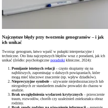
Najczęstsze błędy przy tworzeniu genogramów – i jak
ich unikać
Tworząc genogram, łatwo wpaść w pułapki interpretacyjne i
techniczne. Oto lista najczęstszych błędów wraz z poradami, jak ich
unikać (źródło: psychologiczne
poradniki
kliniczne, 2024):
Pomijanie istotnych relacji
– często skupiamy się na
najbliższych, zapominając o dalszych powiązaniach, które
mogą mieć kluczowe znaczenie (np. wpływ dziadków).
Nieprecyzyjne symbole
– używanie niejednoznacznych lub
niezgodnych ze standardem znaków prowadzi do chaosu w
analizie.
Brak uwzględnienia wydarzeń krytycznych
– przeoczenie
traum, rozwodów, chorób czy uzależnień zniekształca obraz
rodziny.
Brak zgody rodziny na ujawnienie informacji
– generuje