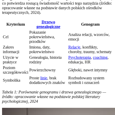
co potwierdza rosnącą świadomość wartości tego narzędzia (źródło:
opracowanie własne na podstawie danych polskich ośrodków
terapeutycznych, 2024).
Drzewo
Kryterium
Genogram
genealogiczne
Pokazanie
Analiza relacji, wzorców,
Cel
pokrewieństwa,
emocji
przodków
Zakres
Imiona, daty,
Relacje
, konflikty,
informacji
pokrewieństwo
choroby, traumy, schematy
Użycie w
Genealogia, historia
Psychoterapia
,
coaching
,
praktyce
rodziny
edukacja, HR
Poziom
Powierzchowny
Głęboki, nawet intymny
szczegółowości
Proste
linie
, brak
Rozbudowany system
Symbolika
dodatkowych znaków
symboli i oznaczeń
Tabela 1: Porównanie genogramu i drzewa genealogicznego —
źródło: opracowanie własne na podstawie polskiej literatury
psychologicznej, 2024