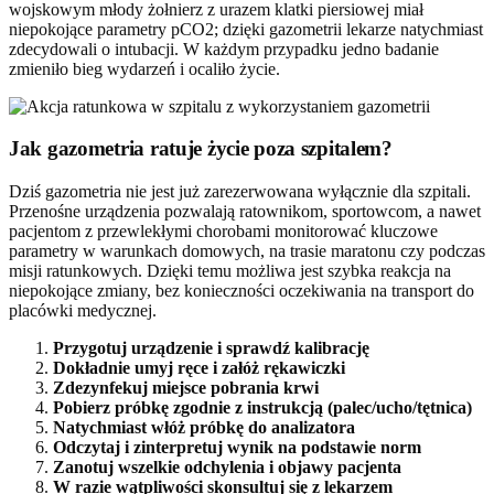
wojskowym młody żołnierz z urazem klatki piersiowej miał
niepokojące parametry pCO2; dzięki gazometrii lekarze natychmiast
zdecydowali o intubacji. W każdym przypadku jedno badanie
zmieniło bieg wydarzeń i ocaliło życie.
Jak gazometria ratuje życie poza szpitalem?
Dziś gazometria nie jest już zarezerwowana wyłącznie dla szpitali.
Przenośne urządzenia pozwalają ratownikom, sportowcom, a nawet
pacjentom z przewlekłymi chorobami monitorować kluczowe
parametry w warunkach domowych, na trasie maratonu czy podczas
misji ratunkowych. Dzięki temu możliwa jest szybka reakcja na
niepokojące zmiany, bez konieczności oczekiwania na transport do
placówki medycznej.
Przygotuj urządzenie i sprawdź kalibrację
Dokładnie umyj ręce i załóż rękawiczki
Zdezynfekuj miejsce pobrania krwi
Pobierz próbkę zgodnie z instrukcją (palec/ucho/tętnica)
Natychmiast włóż próbkę do analizatora
Odczytaj i zinterpretuj wynik na podstawie norm
Zanotuj wszelkie odchylenia i objawy pacjenta
W razie wątpliwości skonsultuj się z lekarzem