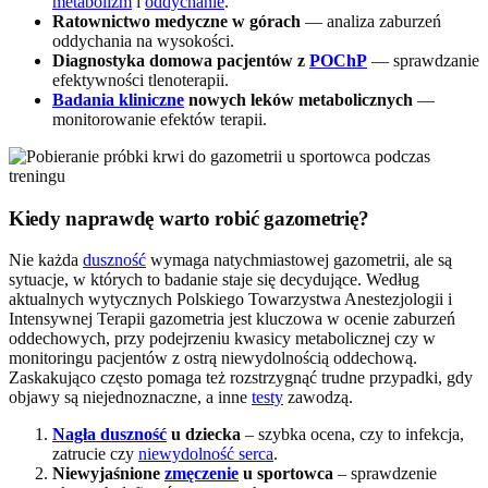
metabolizm
i
oddychanie
.
Ratownictwo medyczne w górach
— analiza zaburzeń
oddychania na wysokości.
Diagnostyka domowa pacjentów z
POChP
— sprawdzanie
efektywności tlenoterapii.
Badania kliniczne
nowych leków metabolicznych
—
monitorowanie efektów terapii.
Kiedy naprawdę warto robić gazometrię?
Nie każda
duszność
wymaga natychmiastowej gazometrii, ale są
sytuacje, w których to badanie staje się decydujące. Według
aktualnych wytycznych Polskiego Towarzystwa Anestezjologii i
Intensywnej Terapii gazometria jest kluczowa w ocenie zaburzeń
oddechowych, przy podejrzeniu kwasicy metabolicznej czy w
monitoringu pacjentów z ostrą niewydolnością oddechową.
Zaskakująco często pomaga też rozstrzygnąć trudne przypadki, gdy
objawy są niejednoznaczne, a inne
testy
zawodzą.
Nagła duszność
u dziecka
– szybka ocena, czy to infekcja,
zatrucie czy
niewydolność serca
.
Niewyjaśnione
zmęczenie
u sportowca
– sprawdzenie