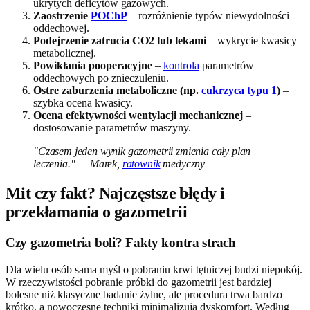
ukrytych deficytów gazowych.
Zaostrzenie
POChP
– rozróżnienie typów niewydolności
oddechowej.
Podejrzenie zatrucia CO2 lub lekami
– wykrycie kwasicy
metabolicznej.
Powikłania pooperacyjne
–
kontrola
parametrów
oddechowych po znieczuleniu.
Ostre zaburzenia metaboliczne (np.
cukrzyca typu 1
)
–
szybka ocena kwasicy.
Ocena efektywności wentylacji mechanicznej
–
dostosowanie parametrów maszyny.
"Czasem jeden wynik gazometrii zmienia cały plan
leczenia." — Marek,
ratownik
medyczny
Mit czy fakt? Najczęstsze błędy i
przekłamania o gazometrii
Czy gazometria boli? Fakty kontra strach
Dla wielu osób sama myśl o pobraniu krwi tętniczej budzi niepokój.
W rzeczywistości pobranie próbki do gazometrii jest bardziej
bolesne niż klasyczne badanie żylne, ale procedura trwa bardzo
krótko, a nowoczesne techniki minimalizują dyskomfort. Według