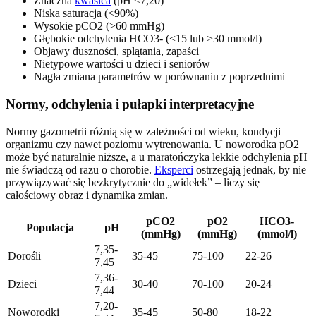
Znaczna
kwasica
(pH <7,20)
Niska saturacja (<90%)
Wysokie pCO2 (>60 mmHg)
Głębokie odchylenia HCO3- (<15 lub >30 mmol/l)
Objawy duszności, splątania, zapaści
Nietypowe wartości u dzieci i seniorów
Nagła zmiana parametrów w porównaniu z poprzednimi
Normy, odchylenia i pułapki interpretacyjne
Normy gazometrii różnią się w zależności od wieku, kondycji
organizmu czy nawet poziomu wytrenowania. U noworodka pO2
może być naturalnie niższe, a u maratończyka lekkie odchylenia pH
nie świadczą od razu o chorobie.
Eksperci
ostrzegają jednak, by nie
przywiązywać się bezkrytycznie do „widełek” – liczy się
całościowy obraz i dynamika zmian.
pCO2
pO2
HCO3-
Populacja
pH
(mmHg)
(mmHg)
(mmol/l)
7,35-
Dorośli
35-45
75-100
22-26
7,45
7,36-
Dzieci
30-40
70-100
20-24
7,44
7,20-
Noworodki
35-45
50-80
18-22