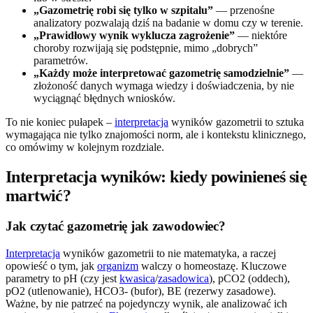
„Gazometrię robi się tylko w szpitalu”
— przenośne
analizatory pozwalają dziś na badanie w domu czy w terenie.
„Prawidłowy wynik wyklucza zagrożenie”
— niektóre
choroby rozwijają się podstępnie, mimo „dobrych”
parametrów.
„Każdy może interpretować gazometrię samodzielnie”
—
złożoność danych wymaga wiedzy i doświadczenia, by nie
wyciągnąć błędnych wniosków.
To nie koniec pułapek –
interpretacja
wyników gazometrii to sztuka
wymagająca nie tylko znajomości norm, ale i kontekstu klinicznego,
co omówimy w kolejnym rozdziale.
Interpretacja wyników: kiedy powinieneś się
martwić?
Jak czytać gazometrię jak zawodowiec?
Interpretacja
wyników gazometrii to nie matematyka, a raczej
opowieść o tym, jak
organizm
walczy o homeostazę. Kluczowe
parametry to pH (czy jest
kwasica
/
zasadowica
), pCO2 (oddech),
pO2 (utlenowanie), HCO3- (bufor), BE (rezerwy zasadowe).
Ważne, by nie patrzeć na pojedynczy wynik, ale analizować ich