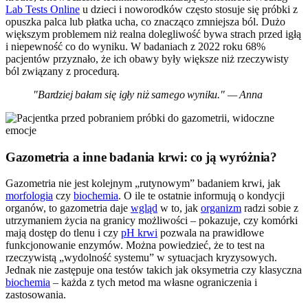
Lab Tests Online
u dzieci i noworodków często stosuje się próbki z
opuszka palca lub płatka ucha, co znacząco zmniejsza ból. Dużo
większym problemem niż realna dolegliwość bywa strach przed igłą
i niepewność co do wyniku. W badaniach z 2022 roku 68%
pacjentów przyznało, że ich obawy były większe niż rzeczywisty
ból związany z procedurą.
"Bardziej bałam się igły niż samego wyniku." — Anna
Gazometria a inne badania krwi: co ją wyróżnia?
Gazometria nie jest kolejnym „rutynowym” badaniem krwi, jak
morfologia
czy
biochemia
. O ile te ostatnie informują o kondycji
organów, to gazometria daje
wgląd
w to, jak
organizm
radzi sobie z
utrzymaniem życia na granicy możliwości – pokazuje, czy komórki
mają dostęp do tlenu i czy
pH krwi
pozwala na prawidłowe
funkcjonowanie enzymów. Można powiedzieć, że to test na
rzeczywistą „wydolność systemu” w sytuacjach kryzysowych.
Jednak nie zastępuje ona testów takich jak oksymetria czy klasyczna
biochemia
– każda z tych metod ma własne ograniczenia i
zastosowania.