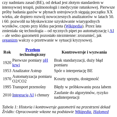
czy nadmiaru zasad (BE), od dekad jest złotym standardem w
intensywnej terapii, pulmonologii i medycynie ratunkowej. Pierwsze
próby badania gazów w płynach ustrojowych sięgają początku XX
wieku, ale dopiero rozwój nowoczesnych analizatorów w latach 50.
i 60. pozwolił na błyskawiczne uzyskiwanie wiarygodnych
wyników, często przy łóżku pacjenta (
Wikipedia
). Przez lata
zmieniała się technologia – od ręcznych pipet po automatyzację i
AI
– ale sedno gazometrii pozostało niezmienne: zrozumieć, jak
organizm
walczy o przetrwanie w sytuacji kryzysowej.
Przełom
Rok
Kontrowersje i wyzwania
technologiczny
Pierwsze pomiary
pH
Brak standaryzacji, duży błąd
1920
krwi
pomiaru
1953
Analizator Astrup
Spór o interpretację BE
Automatyzacja pomiaru
1970
Koszty sprzętu, dostępność
O2/CO2
1995
Transport przenośny
Błędy w próbkowaniu poza labem
Zaufanie do algorytmów, ryzyko
2010
Integracja
AI
i chmury
nadinterpretacji
Tabela 1: Historia i kontrowersje gazometrii na przestrzeni dekad
Źródło: Opracowanie własne na podstawie
Wikipedia
,
Halomed