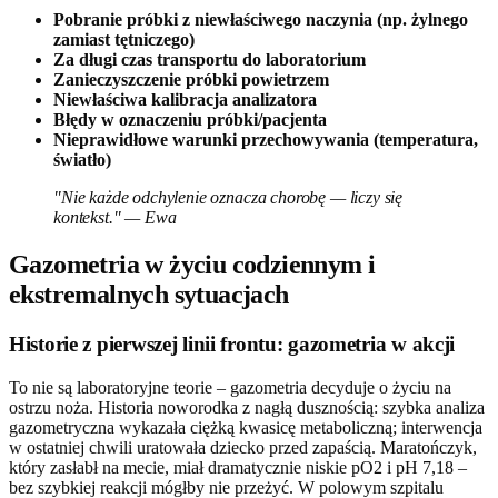
Pobranie próbki z niewłaściwego naczynia (np. żylnego
zamiast tętniczego)
Za długi czas transportu do laboratorium
Zanieczyszczenie próbki powietrzem
Niewłaściwa kalibracja analizatora
Błędy w oznaczeniu próbki/pacjenta
Nieprawidłowe warunki przechowywania (temperatura,
światło)
"Nie każde odchylenie oznacza chorobę — liczy się
kontekst." — Ewa
Gazometria w życiu codziennym i
ekstremalnych sytuacjach
Historie z pierwszej linii frontu: gazometria w akcji
To nie są laboratoryjne teorie – gazometria decyduje o życiu na
ostrzu noża. Historia noworodka z nagłą dusznością: szybka analiza
gazometryczna wykazała ciężką kwasicę metaboliczną; interwencja
w ostatniej chwili uratowała dziecko przed zapaścią. Maratończyk,
który zasłabł na mecie, miał dramatycznie niskie pO2 i pH 7,18 –
bez szybkiej reakcji mógłby nie przeżyć. W polowym szpitalu