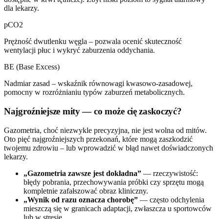
dla lekarzy.
pCO2
Prężność dwutlenku węgla – pozwala ocenić skuteczność
wentylacji płuc i wykryć zaburzenia oddychania.
BE (Base Excess)
Nadmiar zasad – wskaźnik równowagi kwasowo-zasadowej,
pomocny w rozróżnianiu typów zaburzeń metabolicznych.
Najgroźniejsze mity — co może cię zaskoczyć?
Gazometria, choć niezwykle precyzyjna, nie jest wolna od mitów.
Oto pięć najgroźniejszych przekonań, które mogą zaszkodzić
twojemu zdrowiu – lub wprowadzić w błąd nawet doświadczonych
lekarzy.
„Gazometria zawsze jest dokładna”
— rzeczywistość:
błędy pobrania, przechowywania próbki czy sprzętu mogą
kompletnie zafałszować obraz kliniczny.
„Wynik od razu oznacza chorobę”
— często odchylenia
mieszczą się w granicach adaptacji, zwłaszcza u sportowców
lub w stresie.