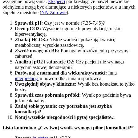
wzajemne powiązania.
Eksperci
podkreślają, że nawet niewielkie
odchylenia mogą być alarmujące u niektórych pacjentów, a u innych
zupełnie nieistotne (
NN Zdrowie
).
Sprawdź pH:
Czy jest w normie (7,35-7,45)?
Oceń pCO2:
Wysokie sugeruje hipowentylację, niskie
hiperwentylację.
Zbadaj HCO3-:
Niskie wartości pokazują kwasicę
metaboliczną, wysokie zasadowicę.
Zwróć uwagę na BE:
Pomaga w rozróżnieniu przyczyny
zaburzeń.
Analizuj pO2 i saturację O2:
Czy pacjent nie wymaga
natychmiastowej tlenoterapii?
Porównaj z normami dla wieku/aktywności:
Inna
interpretacja
u noworodka, inna u sportowca.
Uwzględnij objawy kliniczne:
Wynik bez kontekstu to tylko
liczby.
Sprawdź czas pobrania próbki:
Wynik po godzinie bywa
już nieaktualny.
Zadaj sobie pytanie: czy potrzebna jest szybka
konsultacja?
Notuj wszelkie niezgodności i pytaj specjalistów.
Lista kontrolna: „Czy twój wynik wymaga pilnej konsultacji?”