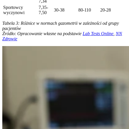
7,34
Sportowcy
7,35-
30-38
80-110
20-28
wyczynowi
7,50
Tabela 3: Różnice w normach gazometrii w zależności od grupy
pacjentów
Źródło: Opracowanie własne na podstawie
Lab Tests Online
,
NN
Zdrowie