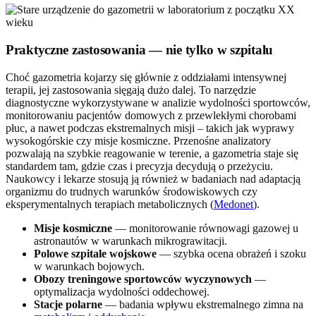
Praktyczne zastosowania — nie tylko w szpitalu
Choć gazometria kojarzy się głównie z oddziałami intensywnej
terapii, jej zastosowania sięgają dużo dalej. To narzędzie
diagnostyczne wykorzystywane w analizie wydolności sportowców,
monitorowaniu pacjentów domowych z przewlekłymi chorobami
płuc, a nawet podczas ekstremalnych misji – takich jak wyprawy
wysokogórskie czy misje kosmiczne. Przenośne analizatory
pozwalają na szybkie reagowanie w terenie, a gazometria staje się
standardem tam, gdzie czas i precyzja decydują o przeżyciu.
Naukowcy i lekarze stosują ją również w badaniach nad adaptacją
organizmu do trudnych warunków środowiskowych czy
eksperymentalnych terapiach metabolicznych (
Medonet
).
Misje kosmiczne
— monitorowanie równowagi gazowej u
astronautów w warunkach mikrograwitacji.
Polowe szpitale wojskowe
— szybka ocena obrażeń i szoku
w warunkach bojowych.
Obozy treningowe sportowców wyczynowych
—
optymalizacja wydolności oddechowej.
Stacje polarne
— badania wpływu ekstremalnego zimna na