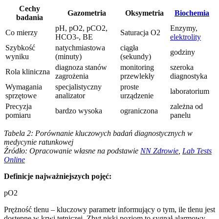
Cechy
Gazometria
Oksymetria
Biochemia
badania
pH, pO2, pCO2,
Enzymy,
Co mierzy
Saturacja O2
HCO3-, BE
elektrolity
Szybkość
natychmiastowa
ciągła
godziny
wyniku
(minuty)
(sekundy)
diagnoza stanów
monitoring
szeroka
Rola kliniczna
zagrożenia
przewlekły
diagnostyka
Wymagania
specjalistyczny
proste
laboratorium
sprzętowe
analizator
urządzenie
Precyzja
zależna od
bardzo wysoka
ograniczona
pomiaru
panelu
Tabela 2: Porównanie kluczowych badań diagnostycznych w
medycynie ratunkowej
Źródło: Opracowanie własne na podstawie
NN Zdrowie
,
Lab Tests
Online
Definicje najważniejszych pojęć:
pO2
Prężność tlenu – kluczowy parametr informujący o tym, ile tlenu jest
dostępne w krwi tętniczej. Zbyt niski poziom to sygnał alarmowy