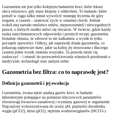
Gazometria nie jest tylko kolejnym badaniem krwi, które lekarz
zleca rutynowo, gdy masz kłopoty z oddechem. To badanie, które
potrafi w ciągu kilku minut wywrócić strategię leczenia do góry
nogami, a czasem – uratować życie w ostatniej chwili. Jednak
wokół niej narosło mnóstwo mitów, nieporozumień i niewygodnych
prawd, o których rzadko mówi się otwarcie. W świecie, gdzie każdy
szuka natychmiastowych odpowiedzi i prostych recept, gazometria
brutalnie obnaża, że zdrowie to nie kalkulator, a wynik to tylko
początek opowieści. Odkryj, jak naprawdę działa gazometria, co
pokazują najnowsze dane, jakie są kulisy jej stosowania i dlaczego
czasem jeden wynik zmienia wszystko. Ta prawda może cię
zaskoczyć – i zmusić do przewartościowania własnych przekonań o
medycynie, technologii oraz samym sobie.
Gazometria bez filtra: co to naprawdę jest?
Definicja gazometrii i jej ewolucja
Gazometria, zwana także analizą gazów krwi, to badanie
laboratoryjne polegające na pomiarze kluczowych parametrów
równowagi kwasowo-zasadowej i wymiany gazowej w organizmie.
Najczęściej wykorzystywana do oceny pH, prężności dwutlenku
węgla (pCO2), tlenu (pO2), stężenia wodorowęglanów (HCO3-)