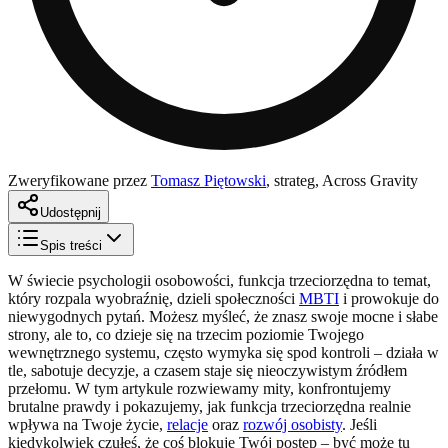
Zweryfikowane przez
Tomasz Piętowski
,
strateg, Across Gravity
Udostępnij
Spis treści
W świecie psychologii osobowości, funkcja trzeciorzędna to temat,
który rozpala wyobraźnię, dzieli społeczności
MBTI
i prowokuje do
niewygodnych pytań. Możesz myśleć, że znasz swoje mocne i słabe
strony, ale to, co dzieje się na trzecim poziomie Twojego
wewnętrznego systemu, często wymyka się spod kontroli – działa w
tle, sabotuje decyzje, a czasem staje się nieoczywistym źródłem
przełomu. W tym artykule rozwiewamy mity, konfrontujemy
brutalne prawdy i pokazujemy, jak funkcja trzeciorzędna realnie
wpływa na Twoje życie,
relacje
oraz
rozwój osobisty
. Jeśli
kiedykolwiek czułeś, że coś blokuje Twój postęp – być może tu