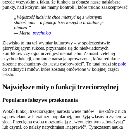
przede wszystkim z faktu, że funkcja ta obnaża nasze najsłabsze
punkty, nad którymi nie mamy kontroli i które trudno zaakceptować.
„Większość ludzi nie chce mierzyć się z własnymi
słabościami – a funkcja trzeciorzędna brutalnie je
obnaża.”
— Marta,
psycholog
Zjawisko to ma też wymiar kulturowy – w społeczeństwie
gloryfikującym sukces, przyznanie się do nieświadomych
konfliktów czy ograniczeń jest niemal tabu. Zamiast rzetelnej
psychoedukacji, dominuje narracja uproszczona, która redukuje
złożone mechanizmy do „testu osobowości”. To tutaj rodzi się
pole
do nadużyć i mitów, które zostaną omówione w kolejnej części
tekstu.
Największe mity o funkcji trzeciorzędnej
Popularne fałszywe przekonania
Wokół funkcji trzeciorzędnej narosło wiele mitów – niektóre z nich
są powielane w literaturze popularnej, inne żyją własnym życiem w
sieci. Przeciętna osoba utożsamia ją z „wewnętrznym sabotażystą”
lub czymś, co należy natychmiast „naprawić”. Tymczasem nauka