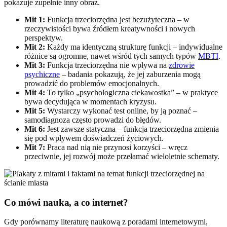
pokazuje zupełnie inny obraz.
Mit 1:
Funkcja trzeciorzędna jest bezużyteczna – w
rzeczywistości bywa źródłem kreatywności i nowych
perspektyw.
Mit 2:
Każdy ma identyczną strukturę funkcji – indywidualne
różnice są ogromne, nawet wśród tych samych typów
MBTI
.
Mit 3:
Funkcja trzeciorzędna nie wpływa na
zdrowie
psychiczne
– badania pokazują, że jej zaburzenia mogą
prowadzić do problemów emocjonalnych.
Mit 4:
To tylko „psychologiczna ciekawostka” – w praktyce
bywa decydująca w momentach kryzysu.
Mit 5:
Wystarczy wykonać test online, by ją poznać –
samodiagnoza często prowadzi do błędów.
Mit 6:
Jest zawsze statyczna – funkcja trzeciorzędna zmienia
się pod wpływem doświadczeń życiowych.
Mit 7:
Praca nad nią nie przynosi korzyści – wręcz
przeciwnie, jej rozwój może przełamać wieloletnie schematy.
Co mówi nauka, a co internet?
Gdy porównamy literaturę naukową z poradami internetowymi,