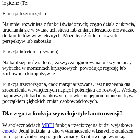
logiczne (Te).
Funkcja trzeciorzędna
Najmniej rozwinięta z funkcji świadomych; często działa z ukrycia,
uruchamia się w sytuacjach stresu lub zmian, nierzadko prowadząc
do konfliktów wewnętrznych. Może być źródłem nowych
perspektyw lub sabotażu.
Funkcja inferiorna (czwarta)
Najbardziej nieświadoma, zazwyczaj ignorowana lub wypierana;
wybucha w momentach kryzysowych, powodując regresję lub
zachowania kompulsywne.
Funkcja trzeciorzędna, choć marginalizowana, jest niezbędna dla
zrozumienia wewnętrznych napięć i potencjału do rozwoju. Według
najnowszych badań naukowych, to właśnie jej uruchomienie bywa
początkiem głębokich zmian osobowościowych.
Dlaczego ta funkcja wywołuje tyle kontrowersji?
W społecznościach
MBTI
funkcja trzeciorzędna budzi wyjątkowe
emocje
. Jedni traktują ją jako wytłumaczenie własnych ograniczeń,
inni – jako źródło inspiracji do zmiany. Kontrowersje wynikają