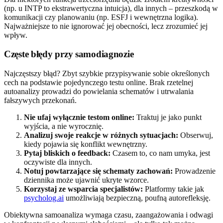
(np. u INTP to ekstrawertyczna intuicja), dla innych – przeszkodą w
komunikacji czy planowaniu (np. ESFJ i wewnętrzna logika).
Najważniejsze to nie ignorować jej obecności, lecz zrozumieć jej
wpływ.
Częste błędy przy samodiagnozie
Najczęstszy błąd? Zbyt szybkie przypisywanie sobie określonych
cech na podstawie pojedynczego testu online. Brak rzetelnej
autoanalizy prowadzi do powielania schematów i utrwalania
fałszywych przekonań.
Nie ufaj wyłącznie testom online:
Traktuj je jako punkt
wyjścia, a nie wyrocznię.
Analizuj swoje reakcje w różnych sytuacjach:
Obserwuj,
kiedy pojawia się konflikt wewnętrzny.
Pytaj bliskich o feedback:
Czasem to, co nam umyka, jest
oczywiste dla innych.
Notuj powtarzające się schematy zachowań:
Prowadzenie
dziennika może ujawnić ukryte wzorce.
Korzystaj ze wsparcia specjalistów:
Platformy takie jak
psycholog.ai
umożliwiają bezpieczną, poufną autorefleksję.
Obiektywna samoanaliza wymaga czasu, zaangażowania i odwagi