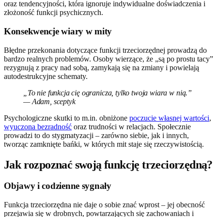
oraz tendencyjności, która ignoruje indywidualne doświadczenia i
złożoność funkcji psychicznych.
Konsekwencje wiary w mity
Błędne przekonania dotyczące funkcji trzeciorzędnej prowadzą do
bardzo realnych problemów. Osoby wierzące, że „są po prostu tacy”
rezygnują z pracy nad sobą, zamykają się na zmiany i powielają
autodestrukcyjne schematy.
„To nie funkcja cię ogranicza, tylko twoja wiara w nią.”
— Adam, sceptyk
Psychologiczne skutki to m.in. obniżone
poczucie własnej wartości
,
wyuczona bezradność
oraz trudności w relacjach. Społecznie
prowadzi to do stygmatyzacji – zarówno siebie, jak i innych,
tworząc zamknięte bańki, w których mit staje się rzeczywistością.
Jak rozpoznać swoją funkcję trzeciorzędną?
Objawy i codzienne sygnały
Funkcja trzeciorzędna nie daje o sobie znać wprost – jej obecność
przejawia się w drobnych, powtarzających się zachowaniach i