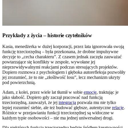
Przykłady z życia – historie czytelników
Kasia, menedżerka w dużej korporacji, przez lata ignorowała swoją
funkcję trzeciorzędną – była przekonana, że drobne impulsywne
decyzje to „cecha charakteru”. Z czasem jednak zaczęła zauważać
powtarzające się konflikty w zespole, wywołane jej
nieprzewidywalnymi reakcjami podczas stresujących projektów.
Dopiero rozmowa z psychologiem i głęboka autorefleksja pozwoliły
jej zrozumieć, że to nie „złośliwość losu”, lecz mechanizm ukryty
pod powierzchnią.
Adam, z kolei, przez wiele lat tłumił w sobie
emocje
, traktując je
jako słabość. Dopiero gdy zaczął pracować nad funkcją
trzeciorzędną, zauważył, że jej
integracja
pozwala mu nie tylko
lepiej rozumieć siebie, ale też budować głębsze, autentyczne
relacje
.
Różnice w przejawianiu funkcji trzeciorzędnej są widoczne w
każdym typie osobowości – nie ma jednej uniwersalnej drogi.
Dla niektórych funkcja trzeciorzędna będzie źródłem kreatywności