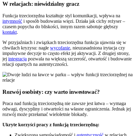
W relacjach: niewidzialny gracz
Funkcja trzeciorzędna kształtuje styl komunikacji, wpływa na
intymność
i sposób budowania więzi. Działa jak cichy reżyser –
czasem popycha do bliskości, innym razem sabotuje głębszy
kontakt
.
W przyjaźniach i związkach trzeciorzędna funkcja ujawnia się w
chwilach kryzysu: nagłe
wycofanie
, nieuzasadniona irytacja czy
impulsywne decyzje to często efekt jej aktywacji. Z drugiej strony,
jej
integracja
pozwala na większą szczerość, otwartość i budowanie
relacji opartych na autentyczności.
Rozwój osobisty: czy warto inwestować?
Praca nad funkcją trzeciorzędną nie zawsze jest łatwa – wymaga
odwagi, dyscypliny i otwartości na własne ograniczenia. Jednak jej
rozwój może przełamać wieloletnie blokady.
Ukryte korzyści pracy z funkcją trzeciorzędną:
Zwiększona samoświadomość i
autentyczność
w relacjach.