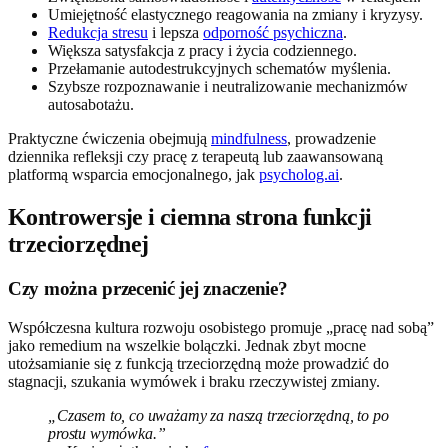
Umiejętność elastycznego reagowania na zmiany i kryzysy.
Redukcja stresu
i lepsza
odporność psychiczna
.
Większa satysfakcja z pracy i życia codziennego.
Przełamanie autodestrukcyjnych schematów myślenia.
Szybsze rozpoznawanie i neutralizowanie mechanizmów
autosabotażu.
Praktyczne ćwiczenia obejmują
mindfulness
, prowadzenie
dziennika refleksji czy pracę z terapeutą lub zaawansowaną
platformą wsparcia emocjonalnego, jak
psycholog.ai
.
Kontrowersje i ciemna strona funkcji
trzeciorzędnej
Czy można przecenić jej znaczenie?
Współczesna kultura rozwoju osobistego promuje „pracę nad sobą”
jako remedium na wszelkie bolączki. Jednak zbyt mocne
utożsamianie się z funkcją trzeciorzędną może prowadzić do
stagnacji, szukania wymówek i braku rzeczywistej zmiany.
„Czasem to, co uważamy za naszą trzeciorzędną, to po
prostu wymówka.”