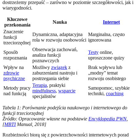
dostrzeżemy przepaść – zarówno w poziomie szczegółowości, jak i
wiarygodności.
Kluczowe
Nauka
Internet
przekonania
Znaczenie
Dynamiczna, adaptacyjna
Marginalna, często
funkcji
rola w rozwoju osobowości
ignorowana
trzeciorzędnej
Obserwacja zachowań,
Sposób
Testy
online,
analiza funkcji
rozpoznania
uproszczone quizy
poznawczych
Wpływ na
Możliwy
związek
z
Brak wpływu lub
zdrowie
zaburzeniami nastroju i
„modny” temat
psychiczne
postrzegania siebie
rozwoju osobistego
Terapia
, praktyki
Metody pracy
Samopomoc, szybkie
mindfulness
,
wsparcie
nad funkcją
techniki,
coaching
specjalistów
Tabela 1: Porównanie podejścia naukowego i internetowego do
funkcji trzeciorzędnej
Źródło: Opracowanie własne na podstawie
Encyklopedia PWN
,
[
MBTI
Manual, 2018]
Rozbieżności biorą się z powierzchowności internetowych porad