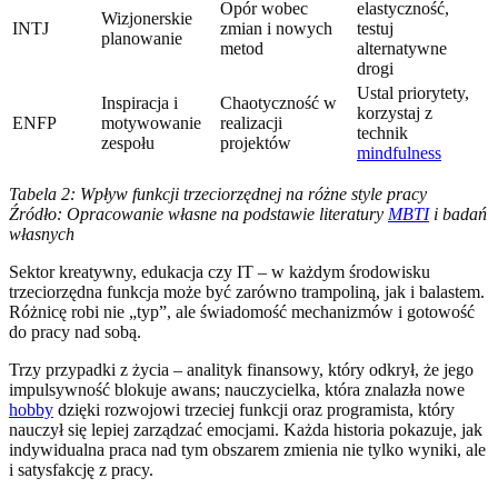
Opór wobec
elastyczność,
Wizjonerskie
INTJ
zmian i nowych
testuj
planowanie
metod
alternatywne
drogi
Ustal priorytety,
Inspiracja i
Chaotyczność w
korzystaj z
ENFP
motywowanie
realizacji
technik
zespołu
projektów
mindfulness
Tabela 2: Wpływ funkcji trzeciorzędnej na różne style pracy
Źródło: Opracowanie własne na podstawie literatury
MBTI
i badań
własnych
Sektor kreatywny, edukacja czy IT – w każdym środowisku
trzeciorzędna funkcja może być zarówno trampoliną, jak i balastem.
Różnicę robi nie „typ”, ale świadomość mechanizmów i gotowość
do pracy nad sobą.
Trzy przypadki z życia – analityk finansowy, który odkrył, że jego
impulsywność blokuje awans; nauczycielka, która znalazła nowe
hobby
dzięki rozwojowi trzeciej funkcji oraz programista, który
nauczył się lepiej zarządzać emocjami. Każda historia pokazuje, jak
indywidualna praca nad tym obszarem zmienia nie tylko wyniki, ale
i satysfakcję z pracy.