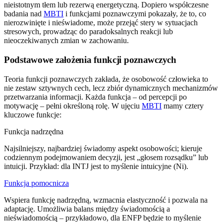
nieistotnym tłem lub rezerwą energetyczną. Dopiero współczesne
badania nad
MBTI
i funkcjami poznawczymi pokazały, że to, co
nierozwinięte i nieświadome, może przejąć stery w sytuacjach
stresowych, prowadząc do paradoksalnych reakcji lub
nieoczekiwanych zmian w zachowaniu.
Podstawowe założenia funkcji poznawczych
Teoria funkcji poznawczych zakłada, że osobowość człowieka to
nie zestaw sztywnych cech, lecz zbiór dynamicznych mechanizmów
przetwarzania informacji. Każda funkcja – od percepcji po
motywację – pełni określoną rolę. W ujęciu
MBTI
mamy cztery
kluczowe funkcje:
Funkcja nadrzędna
Najsilniejszy, najbardziej świadomy aspekt osobowości; kieruje
codziennym podejmowaniem decyzji, jest „głosem rozsądku” lub
intuicji. Przykład: dla INTJ jest to myślenie intuicyjne (Ni).
Funkcja pomocnicza
Wspiera funkcję nadrzędną, wzmacnia elastyczność i pozwala na
adaptację. Umożliwia balans między świadomością a
nieświadomością – przykładowo, dla ENFP będzie to myślenie