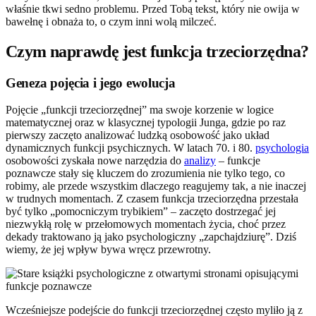
właśnie tkwi sedno problemu. Przed Tobą tekst, który nie owija w
bawełnę i obnaża to, o czym inni wolą milczeć.
Czym naprawdę jest funkcja trzeciorzędna?
Geneza pojęcia i jego ewolucja
Pojęcie „funkcji trzeciorzędnej” ma swoje korzenie w logice
matematycznej oraz w klasycznej typologii Junga, gdzie po raz
pierwszy zaczęto analizować ludzką osobowość jako układ
dynamicznych funkcji psychicznych. W latach 70. i 80.
psychologia
osobowości zyskała nowe narzędzia do
analizy
– funkcje
poznawcze stały się kluczem do zrozumienia nie tylko tego, co
robimy, ale przede wszystkim dlaczego reagujemy tak, a nie inaczej
w trudnych momentach. Z czasem funkcja trzeciorzędna przestała
być tylko „pomocniczym trybikiem” – zaczęto dostrzegać jej
niezwykłą rolę w przełomowych momentach życia, choć przez
dekady traktowano ją jako psychologiczny „zapchajdziurę”. Dziś
wiemy, że jej wpływ bywa wręcz przewrotny.
Wcześniejsze podejście do funkcji trzeciorzędnej często myliło ją z