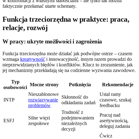
w konfrontacji z własnymi słabościami – ale tylko tak można
faktycznie przełamać utarte schematy.
Funkcja trzeciorzędna w praktyce: praca,
relacje, rozwój
W pracy: ukryte możliwości i zagrożenia
Funkcja trzeciorzędna może działać jak podwójne ostrze – czasem
wzmaga
kreatywność
i innowacyjność, innym razem prowadzi do
nieprzewidzianych błędów i konfliktów. Klucz to zrozumienie, jak
jej mechanizmy przekładają się na codzienne wyzwania zawodowe.
Typ
Mocne strony
Potknięcia
Rekomendacje
osobowości
Nieszablonowe
Ustal ramy
Skłonność do
INTP
rozwiązywanie
czasowe, szukaj
odkładania zadań
problemów
feedbacku
Trudność z
Pracuj nad
Silne więzi
podejmowaniem
ESFJ
asertywnością,
zespołowe
niezależnych
deleguj zadania
decyzji
Ćwicz