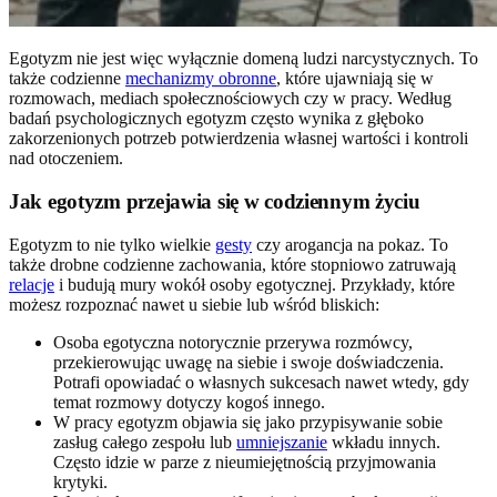
Egotyzm nie jest więc wyłącznie domeną ludzi narcystycznych. To
także codzienne
mechanizmy obronne
, które ujawniają się w
rozmowach, mediach społecznościowych czy w pracy. Według
badań psychologicznych egotyzm często wynika z głęboko
zakorzenionych potrzeb potwierdzenia własnej wartości i kontroli
nad otoczeniem.
Jak egotyzm przejawia się w codziennym życiu
Egotyzm to nie tylko wielkie
gesty
czy arogancja na pokaz. To
także drobne codzienne zachowania, które stopniowo zatruwają
relacje
i budują mury wokół osoby egotycznej. Przykłady, które
możesz rozpoznać nawet u siebie lub wśród bliskich:
Osoba egotyczna notorycznie przerywa rozmówcy,
przekierowując uwagę na siebie i swoje doświadczenia.
Potrafi opowiadać o własnych sukcesach nawet wtedy, gdy
temat rozmowy dotyczy kogoś innego.
W pracy egotyzm objawia się jako przypisywanie sobie
zasług całego zespołu lub
umniejszanie
wkładu innych.
Często idzie w parze z nieumiejętnością przyjmowania
krytyki.