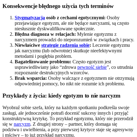
Konsekwencje błędnego użycia tych terminów
Stygmatyzacja
osób z cechami egotycznymi:
Osoby
przejawiające egotyzm, ale nie będące narcyzami, są często
niesłusznie dyskwalifikowane społecznie.
Błędna diagnoza w relacjach:
Mylenie egotyzmu z
narcyzmem prowadzi do nieporozumień w związkach i pracy.
Niewłaściwe
strategie radzenia sobie
:
Leczenie egotyzmu
jak narcyzmu (lub odwrotnie) skutkuje nieefektywnymi
metodami i pogłębia problem.
Bagatelizowanie problemu:
Często egotyzm jest
usprawiedliwiany jako “zdrowa
pewność siebie
”, co utrudnia
rozpoznanie destrukcyjnych wzorców.
Brak wsparcia:
Osoby walczące z egotyzmem nie otrzymują
odpowiedniej pomocy, bo nikt nie rozumie ich problemu.
Przykłady z życia: kiedy egotyzm to nie narcyzm
Wyobraź sobie szefa, który na każdym spotkaniu podkreśla swoje
zasługi, ale jednocześnie potrafi docenić sukcesy innych i przyjąć
konstruktywną krytykę. To przykład egotyzmu, który nie przerodził
się w
narcyzm
. Z drugiej strony – partner, który domaga się
podziwu i uwielbienia, a przy pierwszej krytyce staje się agresywny
i mściwy – to już przykład narcyzmu.