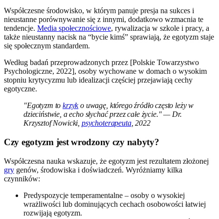
Współczesne środowisko, w którym panuje presja na sukces i
nieustanne porównywanie się z innymi, dodatkowo wzmacnia te
tendencje.
Media społecznościowe
, rywalizacja w szkole i pracy, a
także nieustanny nacisk na “bycie kimś” sprawiają, że egotyzm staje
się społecznym standardem.
Według badań przeprowadzonych przez [Polskie Towarzystwo
Psychologiczne, 2022], osoby wychowane w domach o wysokim
stopniu krytycyzmu lub idealizacji częściej przejawiają cechy
egotyczne.
"Egotyzm to
krzyk
o uwagę, którego źródło często leży w
dzieciństwie, a echo słychać przez całe życie." — Dr.
Krzysztof Nowicki,
psychoterapeuta
, 2022
Czy egotyzm jest wrodzony czy nabyty?
Współczesna nauka wskazuje, że egotyzm jest rezultatem złożonej
gry
genów, środowiska i doświadczeń. Wyróżniamy kilka
czynników:
Predyspozycje temperamentalne – osoby o wysokiej
wrażliwości lub dominujących cechach osobowości łatwiej
rozwijają egotyzm.