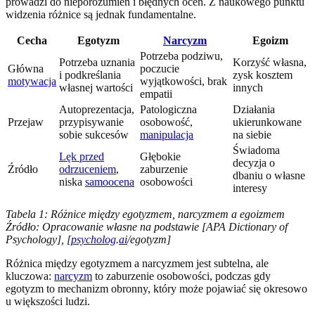
prowadzi do nieporozumień i błędnych ocen. Z naukowego punktu
widzenia różnice są jednak fundamentalne.
Cecha
Egotyzm
Narcyzm
Egoizm
Potrzeba podziwu,
Potrzeba uznania
Korzyść własna,
Główna
poczucie
i podkreślania
zysk kosztem
motywacja
wyjątkowości, brak
własnej wartości
innych
empatii
Autoprezentacja,
Patologiczna
Działania
Przejaw
przypisywanie
osobowość,
ukierunkowane
sobie sukcesów
manipulacja
na siebie
Świadoma
Lęk przed
Głębokie
decyzja o
Źródło
odrzuceniem
,
zaburzenie
dbaniu o własne
niska
samoocena
osobowości
interesy
Tabela 1: Różnice między egotyzmem, narcyzmem a egoizmem
Źródło: Opracowanie własne na podstawie [APA Dictionary of
Psychology], [
psycholog
.
ai
/egotyzm]
Różnica między egotyzmem a narcyzmem jest subtelna, ale
kluczowa:
narcyzm
to zaburzenie osobowości, podczas gdy
egotyzm to mechanizm obronny, który może pojawiać się okresowo
u większości ludzi.