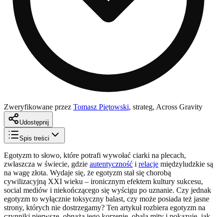
Zweryfikowane przez
Tomasz Piętowski
,
strateg, Across Gravity
Udostępnij
Spis treści
Egotyzm to słowo, które potrafi wywołać ciarki na plecach,
zwłaszcza w świecie, gdzie
autentyczność
i
relacje
międzyludzkie są
na wagę złota. Wydaje się, że egotyzm stał się chorobą
cywilizacyjną XXI wieku – ironicznym efektem kultury sukcesu,
social mediów i niekończącego się wyścigu po uznanie. Czy jednak
egotyzm to wyłącznie toksyczny balast, czy może posiada też jasne
strony, których nie dostrzegamy? Ten artykuł rozbiera egotyzm na
czynniki pierwsze, obnaża jego korzenie, obala mity i pokazuje, jak