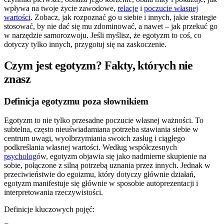
wpływa na twoje życie zawodowe,
relacje
i
poczucie własnej
wartości
. Zobacz, jak rozpoznać go u siebie i innych, jakie strategie
stosować, by nie dać się mu zdominować, a nawet – jak przekuć go
w narzędzie samorozwoju. Jeśli myślisz, że egotyzm to coś, co
dotyczy tylko innych, przygotuj się na zaskoczenie.
Czym jest egotyzm? Fakty, których nie
znasz
Definicja egotyzmu poza słownikiem
Egotyzm to nie tylko przesadne poczucie własnej ważności. To
subtelna, często nieuświadamiana potrzeba stawiania siebie w
centrum uwagi, wyolbrzymiania swoich zasług i ciągłego
podkreślania własnej wartości. Według współczesnych
psycholog
ów, egotyzm objawia się jako nadmierne skupienie na
sobie, połączone z silną potrzebą uznania przez innych. Jednak w
przeciwieństwie do egoizmu, który dotyczy głównie działań,
egotyzm manifestuje się głównie w sposobie autoprezentacji i
interpretowania rzeczywistości.
Definicje kluczowych pojęć: