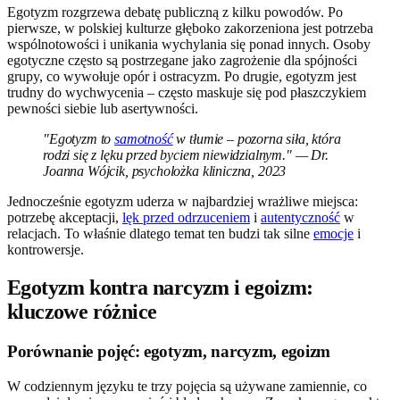
Egotyzm rozgrzewa debatę publiczną z kilku powodów. Po
pierwsze, w polskiej kulturze głęboko zakorzeniona jest potrzeba
wspólnotowości i unikania wychylania się ponad innych. Osoby
egotyczne często są postrzegane jako zagrożenie dla spójności
grupy, co wywołuje opór i ostracyzm. Po drugie, egotyzm jest
trudny do wychwycenia – często maskuje się pod płaszczykiem
pewności siebie lub asertywności.
"Egotyzm to
samotność
w tłumie – pozorna siła, która
rodzi się z lęku przed byciem niewidzialnym." — Dr.
Joanna Wójcik, psycholożka kliniczna, 2023
Jednocześnie egotyzm uderza w najbardziej wrażliwe miejsca:
potrzebę akceptacji,
lęk przed odrzuceniem
i
autentyczność
w
relacjach. To właśnie dlatego temat ten budzi tak silne
emocje
i
kontrowersje.
Egotyzm kontra narcyzm i egoizm:
kluczowe różnice
Porównanie pojęć: egotyzm, narcyzm, egoizm
W codziennym języku te trzy pojęcia są używane zamiennie, co