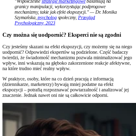
"Współczesne
strategie marketingowe
balansują na
granicy manipulacji, wykorzystując podprogowe
mechanizmy, takie jak efekt ekspozycji." — Dr. Monika
Szymańska,
psycholog
społeczny,
Przegląd
Psychologiczny, 2023
Czy można się uodpornić? Eksperci nie są zgodni
Czy jesteśmy skazani na efekt ekspozycji, czy możemy się na niego
uodpornić? Odpowiedzi ekspertów są podzielone. Część badaczy
twierdzi, że świadomość mechanizmu pozwala minimalizować jego
wpływ, inni wskazują na głęboko zakorzenione reakcje afektywne,
na które trudno mieć realny wpływ.
W praktyce, osoby, które na co dzień pracują z informacją
(dziennikarze, marketerzy) bywają mniej podatne na efekt
ekspozycji – potrafią rozpoznawać powtarzalność i analizować jej
znaczenie. Jednak nawet oni nie są całkowicie odporni.