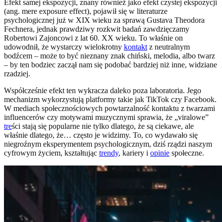
Efekt samej ekspozycji, znany również jako efekt czystej ekspozycji
(ang. mere exposure effect), pojawił się w literaturze
psychologicznej już w XIX wieku za sprawą Gustava Theodora
Fechnera, jednak prawdziwy rozkwit badań zawdzięczamy
Robertowi Zajoncowi z lat 60. XX wieku. To właśnie on
udowodnił, że wystarczy wielokrotny
kontakt
z neutralnym
bodźcem – może to być nieznany znak chiński, melodia, albo twarz
– by ten bodziec zaczął nam się podobać bardziej niż inne, widziane
rzadziej.
Współcześnie efekt ten wykracza daleko poza laboratoria. Jego
mechanizm wykorzystują platformy takie jak TikTok czy Facebook.
W mediach społecznościowych powtarzalność kontaktu z twarzami
influencerów czy motywami muzycznymi sprawia, że „viralowe”
tre
ści stają się popularne nie tylko dlatego, że są ciekawe, ale
właśnie dlatego, że… często je widzimy. To, co wydawało się
niegroźnym eksperymentem psychologicznym, dziś rządzi naszym
cyfrowym życiem, kształtując
trendy
, kariery i
opinie
społeczne.