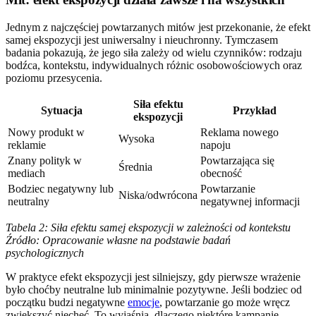
Jednym z najczęściej powtarzanych mitów jest przekonanie, że efekt
samej ekspozycji jest uniwersalny i nieuchronny. Tymczasem
badania pokazują, że jego siła zależy od wielu czynników: rodzaju
bodźca, kontekstu, indywidualnych różnic osobowościowych oraz
poziomu przesycenia.
Siła efektu
Sytuacja
Przykład
ekspozycji
Nowy produkt w
Reklama nowego
Wysoka
reklamie
napoju
Znany polityk w
Powtarzająca się
Średnia
mediach
obecność
Bodziec negatywny lub
Powtarzanie
Niska/odwrócona
neutralny
negatywnej informacji
Tabela 2: Siła efektu samej ekspozycji w zależności od kontekstu
Źródło: Opracowanie własne na podstawie badań
psychologicznych
W praktyce efekt ekspozycji jest silniejszy, gdy pierwsze wrażenie
było choćby neutralne lub minimalnie pozytywne. Jeśli bodziec od
początku budzi negatywne
emocje
, powtarzanie go może wręcz
zwiększyć niechęć. To wyjaśnia, dlaczego niektóre kampanie