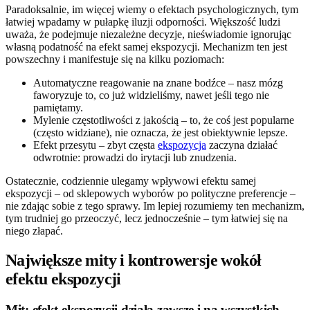
Paradoksalnie, im więcej wiemy o efektach psychologicznych, tym
łatwiej wpadamy w pułapkę iluzji odporności. Większość ludzi
uważa, że podejmuje niezależne decyzje, nieświadomie ignorując
własną podatność na efekt samej ekspozycji. Mechanizm ten jest
powszechny i manifestuje się na kilku poziomach:
Automatyczne reagowanie na znane bodźce – nasz mózg
faworyzuje to, co już widzieliśmy, nawet jeśli tego nie
pamiętamy.
Mylenie częstotliwości z jakością – to, że coś jest popularne
(często widziane), nie oznacza, że jest obiektywnie lepsze.
Efekt przesytu – zbyt częsta
ekspozycja
zaczyna działać
odwrotnie: prowadzi do irytacji lub znudzenia.
Ostatecznie, codziennie ulegamy wpływowi efektu samej
ekspozycji – od sklepowych wyborów po polityczne preferencje –
nie zdając sobie z tego sprawy. Im lepiej rozumiemy ten mechanizm,
tym trudniej go przeoczyć, lecz jednocześnie – tym łatwiej się na
niego złapać.
Największe mity i kontrowersje wokół
efektu ekspozycji
Mit: efekt ekspozycji działa zawsze i na wszystkich