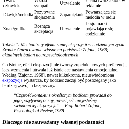
Twarz
Wzrost
Znana twarz aktora w
Utrwalenie
człowieka
sympatii
reklamie
Pozytywne
Powtarzająca się
Dźwięk/melodia
Zapamiętanie
skojarzenia
melodia w radiu
Logo marki
Rosnąca
Znak/grafika
Utrwalenie
pojawiające się
akceptacja
codziennie
Tabela 1: Mechanizmy efektu samej ekspozycji w codziennym życiu
Źródło: Opracowanie własne na podstawie Zajonc, 1968;
aktualnych badań neuropsychologicznych
Co istotne, efekt ekspozycji nie tworzy zupełnie nowych preferencji,
lecz wzmacnia i utrwala już istniejące nastawienia emocjonalne.
Według [Zajonc, 1968], nawet kilkukrotna, nieuświadomiona
ekspozycja
wystarcza, by bodziec zaczął być postrzegany jako
bardziej „swój” i bezpieczny.
"Częstość kontaktu z określonym bodźcem prowadzi do
jego pozytywnej oceny, nawet jeśli nie jesteśmy
świadomi tej ekspozycji." — Prof. Robert Zajonc,
Psychological Review, 1968
Dlaczego nie zauważamy własnej podatności