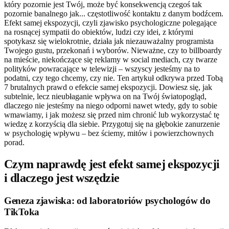
który pozornie jest Twój, może być konsekwencją czegoś tak
pozornie banalnego jak... częstotliwość kontaktu z danym bodźcem.
Efekt samej ekspozycji, czyli zjawisko psychologiczne polegające
na rosnącej sympatii do obiektów, ludzi czy idei, z którymi
spotykasz się wielokrotnie, działa jak niezauważalny programista
Twojego gustu, przekonań i wyborów. Nieważne, czy to billboardy
na mieście, niekończące się reklamy w social mediach, czy twarze
polityków powracające w telewizji – wszyscy jesteśmy na to
podatni, czy tego chcemy, czy nie. Ten artykuł odkrywa przed Tobą
7 brutalnych prawd o efekcie samej ekspozycji. Dowiesz się, jak
subtelnie, lecz nieubłaganie wpływa on na Twój światopogląd,
dlaczego nie jesteśmy na niego odporni nawet wtedy, gdy to sobie
wmawiamy, i jak możesz się przed nim chronić lub wykorzystać tę
wiedzę z korzyścią dla siebie. Przygotuj się na głębokie zanurzenie
w psychologię wpływu – bez ściemy, mitów i powierzchownych
porad.
Czym naprawdę jest efekt samej ekspozycji
i dlaczego jest wszędzie
Geneza zjawiska: od laboratoriów psychologów do
TikToka