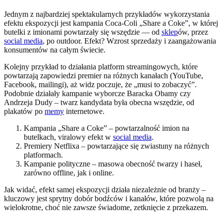
Jednym z najbardziej spektakularnych przykładów wykorzystania
efektu ekspozycji jest kampania Coca-Coli „Share a Coke”, w której
butelki z imionami powtarzały się wszędzie — od
sklep
ów, przez
social media
, po outdoor. Efekt? Wzrost sprzedaży i zaangażowania
konsumentów na całym świecie.
Kolejny przykład to działania platform streamingowych, które
powtarzają zapowiedzi premier na różnych kanałach (YouTube,
Facebook, mailingi), aż widz poczuje, że „musi to zobaczyć”.
Podobnie działały kampanie wyborcze Baracka Obamy czy
Andrzeja Dudy – twarz kandydata była obecna wszędzie, od
plakatów po
memy
internetowe.
Kampania „Share a Coke” – powtarzalność imion na
butelkach, viralowy efekt w
social media
.
Premiery Netflixa – powtarzające się zwiastuny na różnych
platformach.
Kampanie polityczne – masowa obecność twarzy i haseł,
zarówno offline, jak i online.
Jak widać, efekt samej ekspozycji działa niezależnie od branży –
kluczowy jest sprytny dobór bodźców i kanałów, które pozwolą na
wielokrotne, choć nie zawsze świadome, zetknięcie z przekazem.