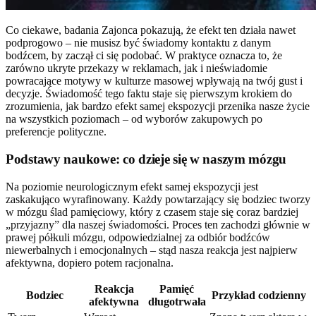
Co ciekawe, badania Zajonca pokazują, że efekt ten działa nawet
podprogowo – nie musisz być świadomy kontaktu z danym
bodźcem, by zaczął ci się podobać. W praktyce oznacza to, że
zarówno ukryte przekazy w reklamach, jak i nieświadomie
powracające motywy w kulturze masowej wpływają na twój gust i
decyzje. Świadomość tego faktu staje się pierwszym krokiem do
zrozumienia, jak bardzo efekt samej ekspozycji przenika nasze życie
na wszystkich poziomach – od wyborów zakupowych po
preferencje polityczne.
Podstawy naukowe: co dzieje się w naszym mózgu
Na poziomie neurologicznym efekt samej ekspozycji jest
zaskakująco wyrafinowany. Każdy powtarzający się bodziec tworzy
w mózgu ślad pamięciowy, który z czasem staje się coraz bardziej
„przyjazny” dla naszej świadomości. Proces ten zachodzi głównie w
prawej półkuli mózgu, odpowiedzialnej za odbiór bodźców
niewerbalnych i emocjonalnych – stąd nasza reakcja jest najpierw
afektywna, dopiero potem racjonalna.
Reakcja
Pamięć
Bodziec
Przykład codzienny
afektywna
długotrwała