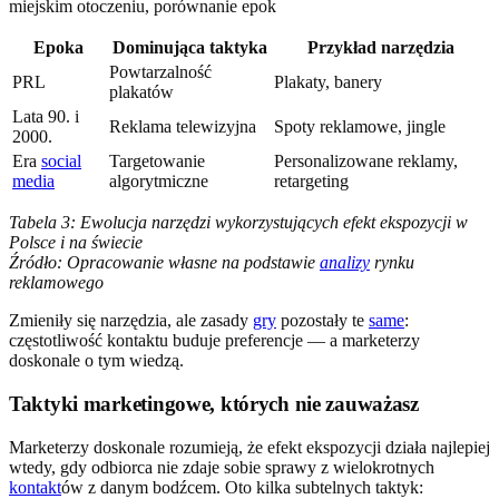
Epoka
Dominująca taktyka
Przykład narzędzia
Powtarzalność
PRL
Plakaty, banery
plakatów
Lata 90. i
Reklama telewizyjna
Spoty reklamowe, jingle
2000.
Era
social
Targetowanie
Personalizowane reklamy,
media
algorytmiczne
retargeting
Tabela 3: Ewolucja narzędzi wykorzystujących efekt ekspozycji w
Polsce i na świecie
Źródło: Opracowanie własne na podstawie
analizy
rynku
reklamowego
Zmieniły się narzędzia, ale zasady
gry
pozostały te
same
:
częstotliwość kontaktu buduje preferencje — a marketerzy
doskonale o tym wiedzą.
Taktyki marketingowe, których nie zauważasz
Marketerzy doskonale rozumieją, że efekt ekspozycji działa najlepiej
wtedy, gdy odbiorca nie zdaje sobie sprawy z wielokrotnych
kontakt
ów z danym bodźcem. Oto kilka subtelnych taktyk: