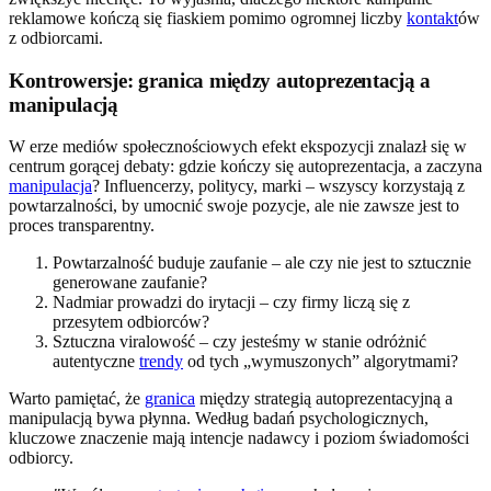
reklamowe kończą się fiaskiem pomimo ogromnej liczby
kontakt
ów
z odbiorcami.
Kontrowersje: granica między autoprezentacją a
manipulacją
W erze mediów społecznościowych efekt ekspozycji znalazł się w
centrum gorącej debaty: gdzie kończy się autoprezentacja, a zaczyna
manipulacja
? Influencerzy, politycy, marki – wszyscy korzystają z
powtarzalności, by umocnić swoje pozycje, ale nie zawsze jest to
proces transparentny.
Powtarzalność buduje zaufanie – ale czy nie jest to sztucznie
generowane zaufanie?
Nadmiar prowadzi do irytacji – czy firmy liczą się z
przesytem odbiorców?
Sztuczna viralowość – czy jesteśmy w stanie odróżnić
autentyczne
trendy
od tych „wymuszonych” algorytmami?
Warto pamiętać, że
granica
między strategią autoprezentacyjną a
manipulacją bywa płynna. Według badań psychologicznych,
kluczowe znaczenie mają intencje nadawcy i poziom świadomości
odbiorcy.