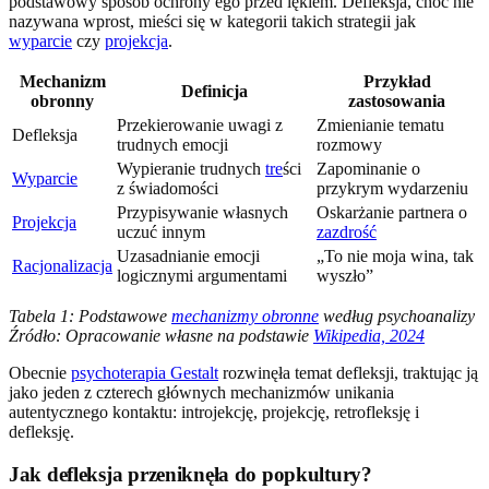
podstawowy sposób ochrony ego przed lękiem. Defleksja, choć nie
nazywana wprost, mieści się w kategorii takich strategii jak
wyparcie
czy
projekcja
.
Mechanizm
Przykład
Definicja
obronny
zastosowania
Przekierowanie uwagi z
Zmienianie tematu
Defleksja
trudnych emocji
rozmowy
Wypieranie trudnych
tre
ści
Zapominanie o
Wyparcie
z świadomości
przykrym wydarzeniu
Przypisywanie własnych
Oskarżanie partnera o
Projekcja
uczuć innym
zazdrość
Uzasadnianie emocji
„To nie moja wina, tak
Racjonalizacja
logicznymi argumentami
wyszło”
Tabela 1: Podstawowe
mechanizmy obronne
według psychoanalizy
Źródło: Opracowanie własne na podstawie
Wikipedia, 2024
Obecnie
psychoterapia Gestalt
rozwinęła temat defleksji, traktując ją
jako jeden z czterech głównych mechanizmów unikania
autentycznego kontaktu: introjekcję, projekcję, retrofleksję i
defleksję.
Jak defleksja przeniknęła do popkultury?