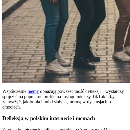
Współczesne
memy
obnażają powszechność defleksji – wystarczy
spojrzeć na popularne profile na Instagramie czy TikToku, by
zauważyć, jak ironia i uniki stały się normą w dyskusjach o
emocjach.
Defleksja w polskim internecie i memach
W polskim internecie defleksja przybiera różne twarze. Od