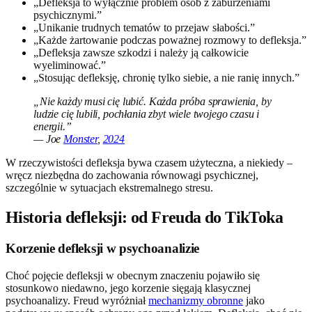
„Defleksja to wyłącznie problem osób z zaburzeniami
psychicznymi.”
„Unikanie trudnych tematów to przejaw słabości.”
„Każde żartowanie podczas poważnej rozmowy to defleksja.”
„Defleksja zawsze szkodzi i należy ją całkowicie
wyeliminować.”
„Stosując defleksję, chronię tylko siebie, a nie ranię innych.”
„Nie każdy musi cię lubić. Każda próba sprawienia, by
ludzie cię lubili, pochłania zbyt wiele twojego czasu i
energii.”
— Joe
Monster
,
2024
W rzeczywistości defleksja bywa czasem użyteczna, a niekiedy –
wręcz niezbędna do zachowania równowagi psychicznej,
szczególnie w sytuacjach ekstremalnego stresu.
Historia defleksji: od Freuda do TikToka
Korzenie defleksji w psychoanalizie
Choć pojęcie defleksji w obecnym znaczeniu pojawiło się
stosunkowo niedawno, jego korzenie sięgają klasycznej
psychoanalizy. Freud wyróżniał
mechanizmy obronne
jako