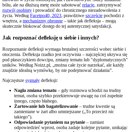
bólu, ale na dłuższą metę może sabotować
relacje
, zatrzymywać
rozwój osobisty
i prowadzić do chronicznego niezadowolenia z
życia. Według
Facetpo40, 2023
, prawdziwe
szczęście
pochodzi z
wnętrza, a
mechanizmy obronne
– takie jak defleksja – mogą
skutecznie blokować dostęp do tej autentycznej satysfakcji.
Jak rozpoznać defleksję u siebie i innych?
Rozpoznanie defleksji wymaga brutalnej szczerości wobec siebie i
otoczenia. Defleksja rzadko jest oczywista – najczęściej ukrywa się
pod płaszczykiem dowcipu, zmiany tematu lub "dyplomatycznych"
uników. Według Noizz.pl, „można całe życie narzekać, ale każdy
znajdzie idealną wymówkę, by nie podejmować działania”.
Najczęstsze
sygnały
defleksji:
Nagła zmiana tematu
– gdy rozmowa schodzi na trudny
temat, osoba szybko przekierowuje uwagę na coś zupełnie
innego, często błahego.
Żartowanie lub bagatelizowanie
– trudne kwestie są
zamieniane w żart albo umniejszane („To przecież nic
takiego”).
Odpowiadanie pytaniem na pytanie
– zamiast
odpowiedzieć wprost, osoba zadaje kolejne pytanie, unikając