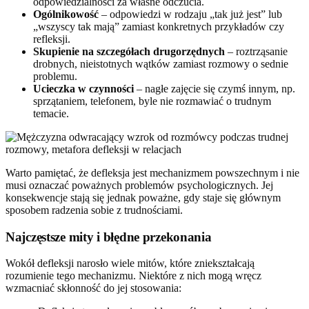
odpowiedzialności za własne odczucia.
Ogólnikowość
– odpowiedzi w rodzaju „tak już jest” lub
„wszyscy tak mają” zamiast konkretnych przykładów czy
refleksji.
Skupienie na szczegółach drugorzędnych
– roztrząsanie
drobnych, nieistotnych wątków zamiast rozmowy o sednie
problemu.
Ucieczka w czynności
– nagłe zajęcie się czymś innym, np.
sprzątaniem, telefonem, byle nie rozmawiać o trudnym
temacie.
Warto pamiętać, że defleksja jest mechanizmem powszechnym i nie
musi oznaczać poważnych problemów psychologicznych. Jej
konsekwencje stają się jednak poważne, gdy staje się głównym
sposobem radzenia sobie z trudnościami.
Najczęstsze mity i błędne przekonania
Wokół defleksji narosło wiele mitów, które zniekształcają
rozumienie tego mechanizmu. Niektóre z nich mogą wręcz
wzmacniać skłonność do jej stosowania: