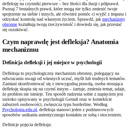
defleksję na czynniki pierwsze – bez litości dla iluzji i półprawd.
Poznaj 7 brutalnych prawd, które mogą nie tylko zmienić twoje
spojrzenie na siebie i innych, ale również pomóc ci wyjść z impasu i
odzyskać kontrolę nad własnym życiem. Sprawdź, jak
mechanizmy
obronne
kształtują twoją rzeczywistość i dowiedz się, jak przestać
się oszukiwać.
Czym naprawdę jest defleksja? Anatomia
mechanizmu
Definicja defleksji i jej miejsce w psychologii
Defleksja to psychologiczny mechanizm obronny, polegający na
odwracaniu uwagi od własnych uczuć, myśli lub trudnych tematów.
Zamiast skonfrontować się z niewygodną prawdą, osoba stosująca
defleksję skupia się na czymś innym – żartuje, zmienia temat, udaje,
że problem nie istnieje. Ten sposób radzenia sobie z napięciem jest
szeroko opisywany w psychologii Gestalt oraz w kontekście
zaburzeń osobowości, zwłaszcza typu borderline. Według
Psychologia.edu.pl
, defleksja stanowi jeden z podstawowych
sposobów unikania autentycznego kontaktu ze sobą i otoczeniem.
Definicje pojęcia defleksja: