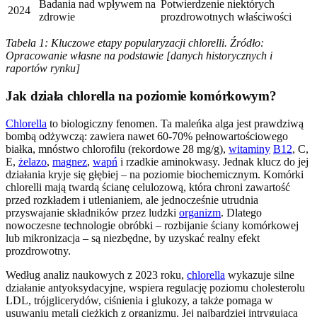
Badania nad wpływem na
Potwierdzenie niektórych
2024
zdrowie
prozdrowotnych właściwości
Tabela 1: Kluczowe etapy popularyzacji chlorelli. Źródło:
Opracowanie własne na podstawie [danych historycznych i
raportów rynku]
Jak działa chlorella na poziomie komórkowym?
Chlorella
to biologiczny fenomen. Ta maleńka alga jest prawdziwą
bombą odżywczą: zawiera nawet 60-70% pełnowartościowego
białka, mnóstwo chlorofilu (rekordowe 28 mg/g),
witaminy
B12
, C,
E,
żelazo
,
magnez
,
wapń
i rzadkie aminokwasy. Jednak klucz do jej
działania kryje się głębiej – na poziomie biochemicznym. Komórki
chlorelli mają twardą ścianę celulozową, która chroni zawartość
przed rozkładem i utlenianiem, ale jednocześnie utrudnia
przyswajanie składników przez ludzki
organizm
. Dlatego
nowoczesne technologie obróbki – rozbijanie ściany komórkowej
lub mikronizacja – są niezbędne, by uzyskać realny efekt
prozdrowotny.
Według analiz naukowych z 2023 roku,
chlorella
wykazuje silne
działanie antyoksydacyjne, wspiera regulację poziomu cholesterolu
LDL, trójglicerydów, ciśnienia i glukozy, a także pomaga w
usuwaniu metali ciężkich z organizmu. Jej najbardziej intrygującą