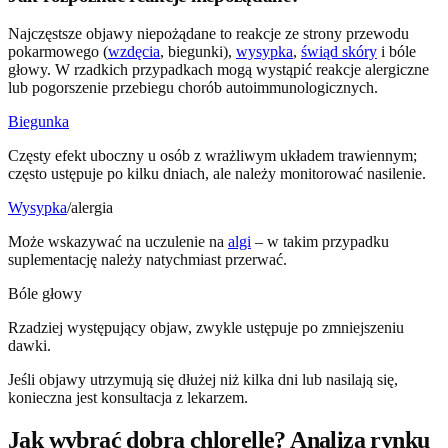
Najczęstsze objawy niepożądane to reakcje ze strony przewodu
pokarmowego (
wzdęcia
, biegunki),
wysypka
,
świąd skóry
i bóle
głowy. W rzadkich przypadkach mogą wystąpić reakcje alergiczne
lub pogorszenie przebiegu chorób autoimmunologicznych.
Biegunka
Częsty efekt uboczny u osób z wrażliwym układem trawiennym;
często ustępuje po kilku dniach, ale należy monitorować nasilenie.
Wysypka
/alergia
Może wskazywać na uczulenie na
algi
– w takim przypadku
suplementację należy natychmiast przerwać.
Bóle głowy
Rzadziej występujący objaw, zwykle ustępuje po zmniejszeniu
dawki.
Jeśli objawy utrzymują się dłużej niż kilka dni lub nasilają się,
konieczna jest konsultacja z lekarzem.
Jak wybrać dobrą chlorellę? Analiza rynku