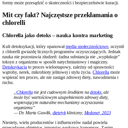
formy może przesądzić o skuteczności i bezpieczeństwie kuracji.
Mit czy fakt? Najczęstsze przekłamania o
chlorelli
Chlorella jako detoks – nauka kontra marketing
Kult detoksykacji, który opanował
media społecznościowe
, uczynił
z chlorelli gwiazdę licznych programów oczyszczających. Jednak
nauka nie pozostawia złudzeń: żadna substancja nie „wypłukuje”
toksyn z organizmu w sposób natychmiastowy i magiczny.
Detoksykacja
to proces wieloetapowy, zależny od sprawności
wątroby, nerek, mikrobioty jelitowej i stylu życia.
Chlorella
może
wspierać ten proces, ale nie zastąpi zdrowej diety, nawodnienia i
ruchu.
„
Chlorella
nie jest cudownym środkiem na
detoks
, ale
może być wartościowym uzupełnieniem zdrowej diety,
wspierającym naturalne mechanizmy oczyszczania
organizmu”
— Dr. Marta Gawlik,
dietetyk
kliniczny,
Medonet, 2023
Niestety, wielu producentów i influencerów nadal powiela
przesadzone obietnice, ignorując naukowy konsensus. Zanim