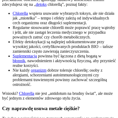
zdecydujesz się na „
detoks
chlorellą”, poznaj fakty:
Chlorella
wspiera usuwanie wybranych toksyn, ale nie działa
jak „miotełka” – tempo i efekty zależą od indywidualnych
cech organizmu oraz długości suplementacji.
Regularne stosowanie chlorelli może poprawić pracę wątroby
i jelit, ale nie zastąpi leczenia medycznego w przypadku
poważnych zatruć czy chorób metabolicznych.
Efekty detoksykacji są najlepiej udokumentowane przy
wysokiej jakości, certyfikowanych produktach BIO – tańsze
zamienniki często zawierają zanieczyszczenia.
Suplementacja
powinna być łączona z dietą bogatą w
błonnik
, nawodnieniem i aktywnością fizyczną, aby przynieść
realne korzyści.
Nie każdy
organizm
dobrze toleruje chlorellę; osoby z
alergiami, schorzeniami autoimmunologicznymi czy
problemami trawiennymi powinny zachować szczególną
ostrożność.
Wnioski?
Chlorella
nie jest „antidotum na brudny świat”, ale może
być jednym z elementów zdrowego stylu życia.
Czy naprawdę usuwa metale ciężkie?