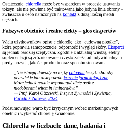
Ostatecznie,
chlorella
może być wsparciem w procesie usuwania
toksyn, ale nie powinna być traktowana jako jedyna linia obrony –
zwłaszcza u osób narażonych na
kontakt
z dużą ilością metali
ciężkich.
Fałszywe obietnice i realne efekty – głos ekspertów
Wielu użytkowników opisuje chlorellę jako „cudowną pigułkę”,
która poprawia samopoczucie, odporność i wygląd skóry.
Eksperci
są jednak bardziej sceptyczni. Zgodnie z aktualną wiedzą, efekty
suplementacji są zróżnicowane i często zależą od indywidualnych
predyspozycji, jakości produktu oraz sposobu stosowania.
„Nie istnieją dowody na to, by
chlorella
leczyła choroby
przewlekłe lub zastępowała
leczenie farmakologiczne
.
Może jednak realnie wspomagać dietę osób z
niedoborami witamin i minerałów.”
— Prof. Karol Olszewski, Instytut Żywności i Żywienia,
Poradnik Zdrowie, 2024
Podsumowując: warto być krytycznym wobec marketingowych
obietnic i wybierać chlorellę świadomie.
Chlorella w liczbach: dane, badania i