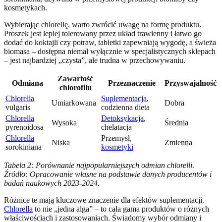
kosmetykach.
Wybierając chlorellę, warto zwrócić uwagę na formę produktu.
Proszek jest lepiej tolerowany przez układ trawienny i łatwo go
dodać do koktajli czy potraw, tabletki zapewniają wygodę, a świeża
biomasa – dostępna niemal wyłącznie w specjalistycznych sklepach
– jest najbardziej „czysta”, ale trudna w przechowywaniu.
Zawartość
Odmiana
Przeznaczenie
Przyswajalność
chlorofilu
Chlorella
Suplementacja
,
Umiarkowana
Dobra
vulgaris
codzienna dieta
Chlorella
Detoksykacja
,
Wysoka
Średnia
pyrenoidosa
chelatacja
Chlorella
Przemysł,
Niska
Zmienna
sorokiniana
kosmetyki
Tabela 2: Porównanie najpopularniejszych odmian chlorelli.
Źródło: Opracowanie własne na podstawie danych producentów i
badań naukowych 2023-2024.
Różnice te mają kluczowe znaczenie dla efektów suplementacji.
Chlorella
to nie „jedna alga” – to cała gama produktów o różnych
właściwościach i zastosowaniach. Świadomy wybór odmiany i