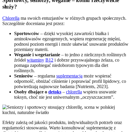
Sportowcy, seniorzy, weganie – komu rzeczywiście
służy?
Chlorella
ma swoich entuzjastów w różnych grupach społecznych.
Szczególnie doceniana jest przez:
Sportowców
– dzięki wysokiej zawartości białka i
aminokwasów egzogennych, wspiera regenerację mięśni,
podnosi poziom energii i może ułatwiać usuwanie produktów
przemiany materii.
Weganie i wegetarianie
– to jedno z nielicznych roślinnych
źródeł
witaminy
B12
i dobrze przyswajalnego żelaza, co
pomaga zapobiegać niedoborom typowym dla diet
roślinnych.
Seniorów
– regularna
suplementacja
może wspierać
odporność, obniżać ciśnienie i poprawiać profil lipidowy, co
potwierdzają najnowsze badania [Nutrients, 2023].
Osoby dbające o
detoks
–
chlorella
wspiera usuwanie
toksyn, choć nie jest uniwersalnym „oczyszczaczem”.
Efekty zależą od jakości produktu, indywidualnych potrzeb oraz
regularności stosowania. Warto konsultować suplementację z