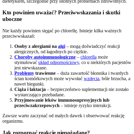
dietetykiem, szczególnie przy istotnych problemach zdrowotnych.
Kto powinien uważać? Przeciwwskazania i skutki
uboczne
Nie każdy powinien sięgać po chlorellę. Istnieje kilka ważnych
przeciwwskazań:
Osoby z alergiami na
algi
– mogą doświadczyć reakcji
alergicznych, od łagodnych po ciężkie.
Choroby autoimmunologiczne
–
chlorella
może
stymulować
układ odpornościowy
, co u niektórych pacjentów
jest niewskazane.
Problemy
trawienne
– duża zawartość błonnika i twardych
ścian komórkowych może wywołać
wzdęcia
, bóle brzucha, a
nawet biegunki.
Ciąża i laktacja
– bezpieczeństwo suplementacji nie zostało
wystarczająco przebadane.
Przyjmowanie leków immunosupresyjnych lub
przeciwzakrzepowych
– istnieje ryzyko interakcji.
Zawsze warto zaczynać od małych dawek i obserwować reakcję
organizmu.
Jak rozpoznać reakcje niepożądane?