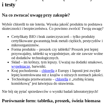
i testy
Na co zwracać uwagę przy zakupie?
Wybór chlorelli to nie loteria. Wysoka jakość produktu to podstawa
skuteczności i bezpieczeństwa. Co powinno zwrócić Twoją uwagę?
Certyfikaty BIO i brak zanieczyszczeń – tylko produkty
certyfikowane gwarantują brak metali ciężkich, pestycydów i
mikroorganizmów.
Forma produktu – proszek czy tabletki? Proszek jest lepiej
przyswajalny, tabletki są wygodniejsze, ale nie zawsze wolne
od dodatków technologicznych.
Skład – im krótszy, tym lepszy. Uważaj na dodatki smakowe,
wypełniacze
, barwniki.
Kraj pochodzenia –
chlorella
z Europy i Japonii jest zwykle
lepiej kontrolowana niż z krajów o niższych normach jakości.
Technologia przetwarzania –
chlorella
z „rozbitą ścianą
komórkową” jest łatwiejsza do strawienia.
Nie bój się pytać sprzedawców o wyniki badań laboratoryjnych!
Porównanie form: tabletka, proszek, świeża biomasa