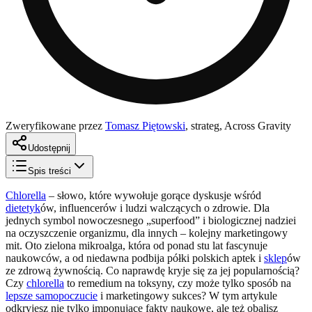
Zweryfikowane przez
Tomasz Piętowski
,
strateg, Across Gravity
Udostępnij
Spis treści
Chlorella
– słowo, które wywołuje gorące dyskusje wśród
dietetyk
ów, influencerów i ludzi walczących o zdrowie. Dla
jednych symbol nowoczesnego „superfood” i biologicznej nadziei
na oczyszczenie organizmu, dla innych – kolejny marketingowy
mit. Oto zielona mikroalga, która od ponad stu lat fascynuje
naukowców, a od niedawna podbija półki polskich aptek i
sklep
ów
ze zdrową żywnością. Co naprawdę kryje się za jej popularnością?
Czy
chlorella
to remedium na toksyny, czy może tylko sposób na
lepsze samopoczucie
i marketingowy sukces? W tym artykule
odkryjesz nie tylko imponujące fakty naukowe, ale też obalisz