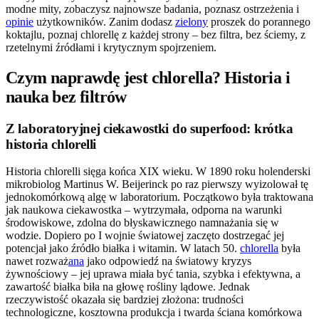
modne mity, zobaczysz najnowsze badania, poznasz ostrzeżenia i
opinie
użytkowników. Zanim dodasz
zielony
proszek do porannego
koktajlu, poznaj chlorellę z każdej strony – bez filtra, bez ściemy, z
rzetelnymi źródłami i krytycznym spojrzeniem.
Czym naprawdę jest chlorella? Historia i
nauka bez filtrów
Z laboratoryjnej ciekawostki do superfood: krótka
historia chlorelli
Historia chlorelli sięga końca XIX wieku. W 1890 roku holenderski
mikrobiolog Martinus W. Beijerinck po raz pierwszy wyizolował tę
jednokomórkową algę w laboratorium. Początkowo była traktowana
jak naukowa ciekawostka – wytrzymała, odporna na warunki
środowiskowe, zdolna do błyskawicznego namnażania się w
wodzie. Dopiero po I wojnie światowej zaczęto dostrzegać jej
potencjał jako źródło białka i witamin. W latach 50.
chlorella
była
nawet rozważ
ana
jako odpowiedź na światowy kryzys
żywnościowy – jej uprawa miała być tania, szybka i efektywna, a
zawartość białka biła na głowę rośliny lądowe. Jednak
rzeczywistość okazała się bardziej złożona: trudności
technologiczne, kosztowna produkcja i twarda ściana komórkowa