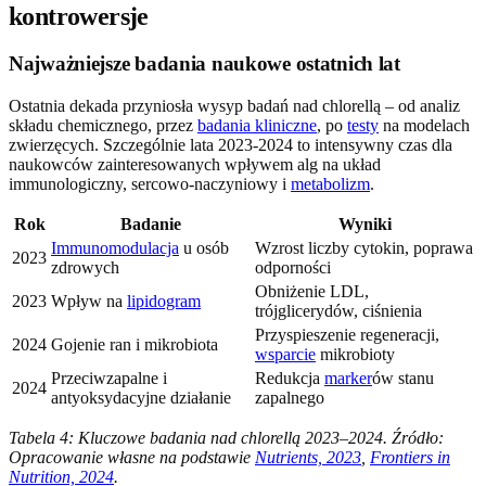
kontrowersje
Najważniejsze badania naukowe ostatnich lat
Ostatnia dekada przyniosła wysyp badań nad chlorellą – od analiz
składu chemicznego, przez
badania kliniczne
, po
testy
na modelach
zwierzęcych. Szczególnie lata 2023-2024 to intensywny czas dla
naukowców zainteresowanych wpływem alg na układ
immunologiczny, sercowo-naczyniowy i
metabolizm
.
Rok
Badanie
Wyniki
Immunomodulacja
u osób
Wzrost liczby cytokin, poprawa
2023
zdrowych
odporności
Obniżenie LDL,
2023
Wpływ na
lipidogram
trójglicerydów, ciśnienia
Przyspieszenie regeneracji,
2024
Gojenie ran i mikrobiota
wsparcie
mikrobioty
Przeciwzapalne i
Redukcja
marker
ów stanu
2024
antyoksydacyjne działanie
zapalnego
Tabela 4: Kluczowe badania nad chlorellą 2023–2024. Źródło:
Opracowanie własne na podstawie
Nutrients, 2023
,
Frontiers in
Nutrition, 2024
.