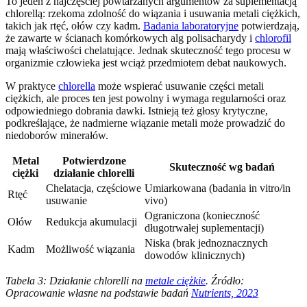
To jeden z najczęściej powtarzanych argumentów za suplementacją
chlorellą: rzekoma zdolność do wiązania i usuwania metali ciężkich,
takich jak rtęć, ołów czy kadm.
Badania laboratoryjne
potwierdzają,
że zawarte w ścianach komórkowych alg polisacharydy i
chlorofil
mają właściwości chelatujące. Jednak skuteczność tego procesu w
organizmie człowieka jest wciąż przedmiotem debat naukowych.
W praktyce
chlorella
może wspierać usuwanie części metali
ciężkich, ale proces ten jest powolny i wymaga regularności oraz
odpowiedniego dobrania dawki. Istnieją też głosy krytyczne,
podkreślające, że nadmierne wiązanie metali może prowadzić do
niedoborów minerałów.
Metal
Potwierdzone
Skuteczność wg badań
ciężki
działanie chlorelli
Chelatacja, częściowe
Umiarkowana (badania in vitro/in
Rtęć
usuwanie
vivo)
Ograniczona (konieczność
Ołów
Redukcja akumulacji
długotrwałej suplementacji)
Niska (brak jednoznacznych
Kadm
Możliwość wiązania
dowodów klinicznych)
Tabela 3: Działanie chlorelli na
metale ciężkie
. Źródło:
Opracowanie własne na podstawie badań
Nutrients, 2023