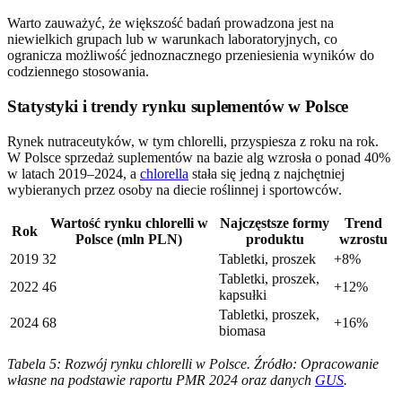
Warto zauważyć, że większość badań prowadzona jest na
niewielkich grupach lub w warunkach laboratoryjnych, co
ogranicza możliwość jednoznacznego przeniesienia wyników do
codziennego stosowania.
Statystyki i trendy rynku suplementów w Polsce
Rynek nutraceutyków, w tym chlorelli, przyspiesza z roku na rok.
W Polsce sprzedaż suplementów na bazie alg wzrosła o ponad 40%
w latach 2019–2024, a
chlorella
stała się jedną z najchętniej
wybieranych przez osoby na diecie roślinnej i sportowców.
Wartość rynku chlorelli w
Najczęstsze formy
Trend
Rok
Polsce (mln PLN)
produktu
wzrostu
2019
32
Tabletki, proszek
+8%
Tabletki, proszek,
2022
46
+12%
kapsułki
Tabletki, proszek,
2024
68
+16%
biomasa
Tabela 5: Rozwój rynku chlorelli w Polsce. Źródło: Opracowanie
własne na podstawie raportu PMR 2024 oraz danych
GUS
.