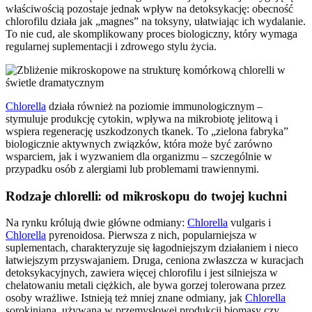
właściwością pozostaje jednak wpływ na detoksykację: obecność
chlorofilu działa jak „magnes” na toksyny, ułatwiając ich wydalanie.
To nie cud, ale skomplikowany proces biologiczny, który wymaga
regularnej suplementacji i zdrowego stylu życia.
Chlorella
działa również na poziomie immunologicznym –
stymuluje produkcję cytokin, wpływa na mikrobiotę jelitową i
wspiera regenerację uszkodzonych tkanek. To „zielona fabryka”
biologicznie aktywnych związków, która może być zarówno
wsparciem, jak i wyzwaniem dla organizmu – szczególnie w
przypadku osób z alergiami lub problemami trawiennymi.
Rodzaje chlorelli: od mikroskopu do twojej kuchni
Na rynku królują dwie główne odmiany:
Chlorella
vulgaris i
Chlorella
pyrenoidosa. Pierwsza z nich, popularniejsza w
suplementach, charakteryzuje się łagodniejszym działaniem i nieco
łatwiejszym przyswajaniem. Druga, ceniona zwłaszcza w kuracjach
detoksykacyjnych, zawiera więcej chlorofilu i jest silniejsza w
chelatowaniu metali ciężkich, ale bywa gorzej tolerowana przez
osoby wrażliwe. Istnieją też mniej znane odmiany, jak
Chlorella
sorokiniana, używana w przemysłowej produkcji biomasy czy