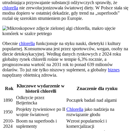
utrudniająca przyswajanie substancji odżywczych sprawiły, że
chlorella
nie zrewolucjonizowała światowej diety. W Polsce stała się
modna dopiero w ostatniej dekadzie, gdy trend na „superfoods”
rozlał się szerokim strumieniem po Europie.
Obecnie
chlorella
funkcjonuje na styku nauki, dietetyki i kultury
popularnej. Konsumowana jest przez sportowców, wegan, osoby na
diecie detoksykacyjnej. Według danych rynkowych z 2024 roku
globalny rynek chlorelli rośnie w tempie 6,3% rocznie, a
prognozowana wartość na 2031 rok to ponad 639 milionów
dolarów. To już nie tylko niszowy suplement, a globalny
biznes
napędzany obietnicą zdrowia.
Kluczowe wydarzenie w
Rok
Znaczenie dla rynku
historii chlorelli
Odkrycie przez
1890
Początek badań nad algami
Beijerincka
Projekty żywieniowe po II
Chlorella
jako nadzieja na
1950
wojnie światowej
rozwiązanie głodu
2010-
Boom na superfoods i
Wzrost popularności i
2024
suplementy
komercjalizacji