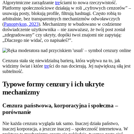
Algorytmiczne zarządzanie
tre
ściami to nowa rzeczywistość.
Platformy społecznościowe działają w roli „cyfrowych cenzorów” –
usuwają posty, blokują profile, filtrują hashtagi. Często robią to
arbitralnie, bez transparentnych mechanizmów odwoławczych
(
Panoptykon, 2023
). Mechanizmy te wbudowano w codzienne
doświadczenie użytkownika – nie zauważasz, że twój post został
„zdegradowany” czy ukryty, dopóki twoi znajomi nie zapytają:
„Dlaczego nie widać, co napisałeś?”.
Cenzura stała się niewidzialną barierą, która wpływa na to, jak
widzimy świat i które
tre
ści do nas docierają. Jej największą siłą jest
subtelność.
Typowe formy cenzury i ich ukryte
mechanizmy
Cenzura państwowa, korporacyjna i społeczna –
porównanie
Nie każda cenzura wygląda tak samo. Inaczej działa państwo,
inaczej korporacja, a jeszcze inaczej – społeczność internetowa. W