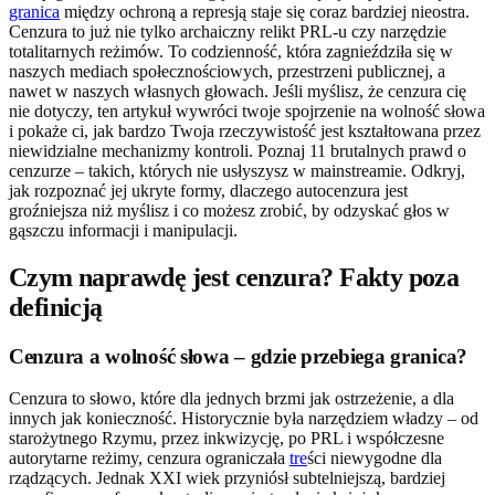
granica
między ochroną a represją staje się coraz bardziej nieostra.
Cenzura to już nie tylko archaiczny relikt PRL-u czy narzędzie
totalitarnych reżimów. To codzienność, która zagnieździła się w
naszych mediach społecznościowych, przestrzeni publicznej, a
nawet w naszych własnych głowach. Jeśli myślisz, że cenzura cię
nie dotyczy, ten artykuł wywróci twoje spojrzenie na wolność słowa
i pokaże ci, jak bardzo Twoja rzeczywistość jest kształtowana przez
niewidzialne mechanizmy kontroli. Poznaj 11 brutalnych prawd o
cenzurze – takich, których nie usłyszysz w mainstreamie. Odkryj,
jak rozpoznać jej ukryte formy, dlaczego autocenzura jest
groźniejsza niż myślisz i co możesz zrobić, by odzyskać głos w
gąszczu informacji i manipulacji.
Czym naprawdę jest cenzura? Fakty poza
definicją
Cenzura a wolność słowa – gdzie przebiega granica?
Cenzura to słowo, które dla jednych brzmi jak ostrzeżenie, a dla
innych jak konieczność. Historycznie była narzędziem władzy – od
starożytnego Rzymu, przez inkwizycję, po PRL i współczesne
autorytarne reżimy, cenzura ograniczała
tre
ści niewygodne dla
rządzących. Jednak XXI wiek przyniósł subtelniejszą, bardziej