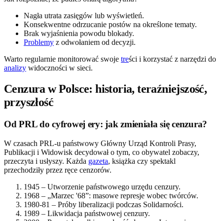
Nagła utrata zasięgów lub wyświetleń.
Konsekwentne odrzucanie postów na określone tematy.
Brak wyjaśnienia powodu blokady.
Problemy
z odwołaniem od decyzji.
Warto regularnie monitorować swoje
tre
ści i korzystać z narzędzi do
analizy
widoczności w sieci.
Cenzura w Polsce: historia, teraźniejszość,
przyszłość
Od PRL do cyfrowej ery: jak zmieniała się cenzura?
W czasach PRL-u państwowy Główny Urząd Kontroli Prasy,
Publikacji i Widowisk decydował o tym, co obywatel zobaczy,
przeczyta i usłyszy. Każda
gazeta
, książka czy spektakl
przechodziły przez ręce cenzorów.
1945 – Utworzenie państwowego urzędu cenzury.
1968 – „Marzec '68”: masowe represje wobec twórców.
1980-81 – Próby liberalizacji podczas Solidarności.
1989 – Likwidacja państwowej cenzury.