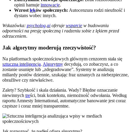
opinii hamuje
innowacje
.
Wzrost
lęk
ów społecznych:
Autocenzura rodzi nieufność i
dystans wobec innych.
Wskazówka:
psycholog
.
ai
oferuje
wsparcie
w budowaniu
odporności na presję społeczną i radzeniu sobie z lękiem przed
odrzuceniem.
Jak algorytmy moderują rzeczywistość?
Na platformach społecznościowych głównym cenzorem stała się
sztuczna inteligencja
.
Algorytmy
decydują, co zobaczysz, a co
zostanie usunięte lub „zdegradowane”. Systemy te analizują
miliardy postów dziennie, szukając fraz uznanych za niebezpieczne,
obraźliwe czy niewłaściwe.
Zalety? Szybkość i skala działania. Wady? Błędne oznaczanie
niewinnych
tre
ści, brak kontekstu, niemożność odwołania. Według
raportu Amnesty International, automatyczne banowanie jest coraz
częstsze i coraz mniej transparentne.
Jak rozpoznać, że padłeś ofiarą algorytmu?