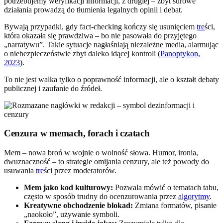
potrzebujemy weryfikacji informacji, z drugiej – zbyt surowe
działania prowadzą do tłumienia legalnych opinii i debat.
Bywają przypadki, gdy fact-checking kończy się usunięciem
tre
ści,
która okazała się prawdziwa – bo nie pasowała do przyjętego
„narratywu”. Takie sytuacje nagłaśniają niezależne media, alarmując
o niebezpieczeństwie zbyt daleko idącej kontroli (
Panoptykon,
2023
).
To nie jest walka tylko o poprawność informacji, ale o kształt debaty
publicznej i zaufanie do źródeł.
Cenzura w memach, forach i czatach
Mem – nowa broń w wojnie o wolność słowa. Humor, ironia,
dwuznaczność – to strategie omijania cenzury, ale też powody do
usuwania
tre
ści przez moderatorów.
Mem jako kod kulturowy:
Pozwala mówić o tematach tabu,
często w sposób trudny do ocenzurowania przez
algorytmy
.
Kreatywne obchodzenie blokad:
Zmiana formatów, pisanie
„naokoło”, używanie symboli.