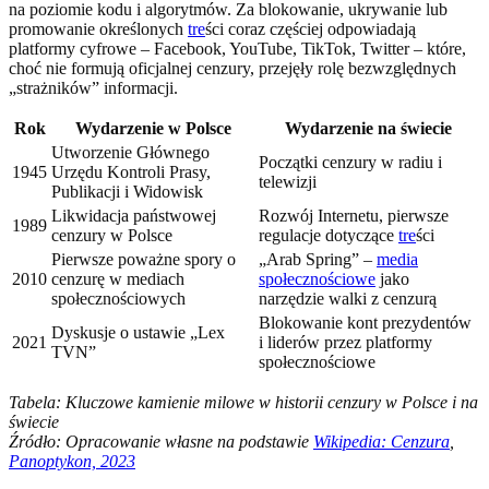
na poziomie kodu i algorytmów. Za blokowanie, ukrywanie lub
promowanie określonych
tre
ści coraz częściej odpowiadają
platformy cyfrowe – Facebook, YouTube, TikTok, Twitter – które,
choć nie formują oficjalnej cenzury, przejęły rolę bezwzględnych
„strażników” informacji.
Rok
Wydarzenie w Polsce
Wydarzenie na świecie
Utworzenie Głównego
Początki cenzury w radiu i
1945
Urzędu Kontroli Prasy,
telewizji
Publikacji i Widowisk
Likwidacja państwowej
Rozwój Internetu, pierwsze
1989
cenzury w Polsce
regulacje dotyczące
tre
ści
Pierwsze poważne spory o
„Arab Spring” –
media
2010
cenzurę w mediach
społecznościowe
jako
społecznościowych
narzędzie walki z cenzurą
Blokowanie kont prezydentów
Dyskusje o ustawie „Lex
2021
i liderów przez platformy
TVN”
społecznościowe
Tabela: Kluczowe kamienie milowe w historii cenzury w Polsce i na
świecie
Źródło: Opracowanie własne na podstawie
Wikipedia: Cenzura
,
Panoptykon, 2023