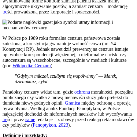
wyrafinowaną formę kontroli: zamiast palenia książek mamy
algorytmiczne ukrywanie postów, a zamiast cenzora – moderację
tre
ści prowadzoną przez korporacje i społeczności.
W Polsce po 1989 roku formalna cenzura państwowa została
zniesiona, a konstytucja gwarantuje wolność słowa (art. 54
Konstytucji RP). Jednak nawet dziś prewencyjna cenzura istnieje
np. wobec korespondencji więziennej, a nieformalne naciski czy
autocenzura są wszechobecne, szczególnie w mediach i kulturze
(por.
Wikipedia: Cenzura
).
"Gdybym milczał, czułbym się współwinny" — Marek,
dziennikarz, cytat
Paradoksy cenzury widać tam, gdzie
ochrona
moralności, porządku
publicznego czy walka z mową nienawiści służy jako pretekst do
tłumienia niewygodnych opinii.
Granica
między ochroną a opresją
bywa płynna. Według analiz Fundacji Panoptykon, w Polsce
najczęściej dochodzi do nieformalnych nacisków lub wycofywania
tre
ści przez
same
redakcje – z obawy przed reakcją reklamodawców
czy polityków (
Panoptykon, 2023
).
Definicje i przykłady: