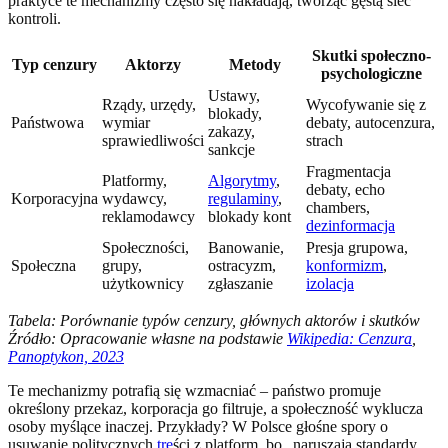
praktyce te mechanizmy często się nakładają, tworząc gęstą sieć
kontroli.
Skutki społeczno-
Typ cenzury
Aktorzy
Metody
psychologiczne
Ustawy,
Rządy, urzędy,
Wycofywanie się z
blokady,
Państwowa
wymiar
debaty, autocenzura,
zakazy,
sprawiedliwości
strach
sankcje
Fragmentacja
Platformy,
Algorytmy
,
debaty, echo
Korporacyjna
wydawcy,
regulaminy
,
chambers,
reklamodawcy
blokady kont
dezinformacja
Społeczności,
Banowanie,
Presja grupowa,
Społeczna
grupy,
ostracyzm,
konformizm
,
użytkownicy
zgłaszanie
izolacja
Tabela: Porównanie typów cenzury, głównych aktorów i skutków
Źródło: Opracowanie własne na podstawie
Wikipedia: Cenzura
,
Panoptykon, 2023
Te mechanizmy potrafią się wzmacniać – państwo promuje
określony przekaz, korporacja go filtruje, a społeczność wyklucza
osoby myślące inaczej. Przykłady? W Polsce głośne spory o
usuwanie politycznych
tre
ści z platform, bo „naruszają standardy