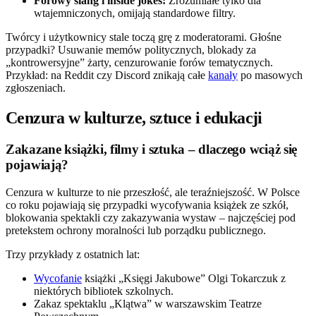
Forowy slang i inside jokes:
Zrozumiałe tylko dla
wtajemniczonych, omijają standardowe filtry.
Twórcy i użytkownicy stale toczą grę z moderatorami. Głośne
przypadki? Usuwanie memów politycznych, blokady za
„kontrowersyjne” żarty, cenzurowanie forów tematycznych.
Przykład: na Reddit czy Discord znikają całe
kanały
po masowych
zgłoszeniach.
Cenzura w kulturze, sztuce i edukacji
Zakazane książki, filmy i sztuka – dlaczego wciąż się
pojawiają?
Cenzura w kulturze to nie przeszłość, ale teraźniejszość. W Polsce
co roku pojawiają się przypadki wycofywania książek ze szkół,
blokowania spektakli czy zakazywania wystaw – najczęściej pod
pretekstem ochrony moralności lub porządku publicznego.
Trzy przykłady z ostatnich lat:
Wycofanie
książki „Księgi Jakubowe” Olgi Tokarczuk z
niektórych bibliotek szkolnych.
Zakaz spektaklu „Klątwa” w warszawskim Teatrze