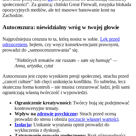
społeczności”. Za granicą: chiński Great Firewall, rosyjska blokada
opozycyjnych mediów, ale też masowe banowanie kont na
Zachodzie.
Autocenzura: niewidzialny wróg w twojej głowie
Najgroźniejsza cenzura to ta, którą nosisz w sobie.
Lęk przed
odrzuceniem
, hejtem, czy wręcz konsekwencjami prawnymi,
prowadzi do „samoocenzurowania” się.
"Niektórych tematów nie ruszam – sam się hamuję" —
Anna, artystka, cytat
Autocenzura jest często wynikiem presji społecznej, strachu przed
„cancel culture” lub chęci uniknięcia konfliktu. To subtelna, lecz
skuteczna forma kontroli – nie musisz cenzurować ludzi, jeśli sami
ograniczają własną twórczość i wypowiedzi.
Ograniczenie kreatywności:
Twórcy boją się podejmować
kontrowersyjne tematy.
Wpływ na
zdrowie psychiczne
:
Strach przed oceną
prowadzi do stresu i obniża
poczucie własnej wartości
.
Izolacja
:
Unikanie wyrażania opinii prowadzi do
wykluczenia z dyskusji.
Zatrzymanie rozwoju społecznego:
Brak różnorodności