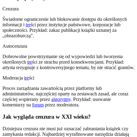
Cenzura
Świadome ograniczenie lub blokowanie dostępu do określonych
informacji i
tre
ści przez instytucje państwowe, korporacje lub
społeczności. Przykład: zakaz publikacji książki uznanej za
„obrazoburczą”.
Autocenzura
Dobrowolne powstrzymanie się od wypowiedzi lub tworzenia
określonych
tre
ści ze strachu przed konsekwencjami. Przykład:
artysta rezygnuje z kontrowersyjnego tematu, by nie stracić grantów.
Moderacja
tre
ści
Proces zarządzania zawartością przez platformy lub
administratorów, najczęściej oparty na zestawach zasad, ale coraz
częściej wspierany przez
algorytmy
. Przykład: usuwanie
komentarzy na
forum
przez moderatora.
Jak wygląda cenzura w XXI wieku?
Dzisiejsza cenzura nie musi już oznaczać zabraniania książek czy
zamykania redakcji. Najbardziej wyrafinowane narzędzia działają