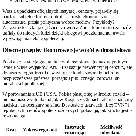
2000 – Początek walki o wolność słowa w Internecie.
Wraz z upadkiem oficjalnych instytucji cenzury, pojawiły się
bardziej subtelne formy kontroli – naciski ekonomiczne,
autocenzura, presja polityczna wobec mediów. Przykłady?
Zakazane książki, jak „Dzieci z dworca Zoo”, które mimo zakazów
trafiały do młodych ludzi dzięki obiegowi podziemnemu, trwale
wpływając na debatę społeczną.
Obecne przepisy i kontrowersje wokół wolności słowa
Polska konstytucja gwarantuje wolność słowa, jednak w praktyce
istnieje wiele wyjątków. Art. 54 zakazuje prewencyjnej cenzury, ale
dopuszcza ograniczenia „w zakresie koniecznym do ochrony
bezpieczeństwa państwa, porządku publicznego, zdrowia lub
moralności publicznej”.
W porównaniu z UE i USA, Polska plasuje się w środku stawki –
nie ma masowych blokad jak w Rosji czy Chinach, ale mechanizmy
nacisku i autocenzury są silne. Dyskusje o ustawach „Lex TVN” i
regulacjach mediów społecznościowych pokazują, jak krucha jest ta
równowaga.
Instytucje
Możliwość
Kraj
Zakres regulacji
cenzurujące
odwołania