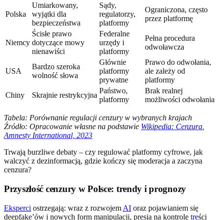
Umiarkowany,
Sądy,
Ograniczona, często
Polska
wyjątki dla
regulatorzy,
przez platformę
bezpieczeństwa
platformy
Ścisłe prawo
Federalne
Pełna procedura
Niemcy
dotyczące mowy
urzędy i
odwoławcza
nienawiści
platformy
Głównie
Prawo do odwołania,
Bardzo szeroka
USA
platformy
ale zależy od
wolność słowa
prywatne
platformy
Państwo,
Brak realnej
Chiny
Skrajnie restrykcyjna
platformy
możliwości odwołania
Tabela: Porównanie regulacji cenzury w wybranych krajach
Źródło: Opracowanie własne na podstawie
Wikipedia: Cenzura
,
Amnesty International, 2023
Trwają burzliwe debaty – czy regulować platformy cyfrowe, jak
walczyć z dezinformacją, gdzie kończy się moderacja a zaczyna
cenzura?
Przyszłość cenzury w Polsce: trendy i prognozy
Eksperci
ostrzegają: wraz z rozwojem
AI
oraz pojawianiem się
deepfake’ów i nowych form manipulacji, presja na kontrolę
tre
ści