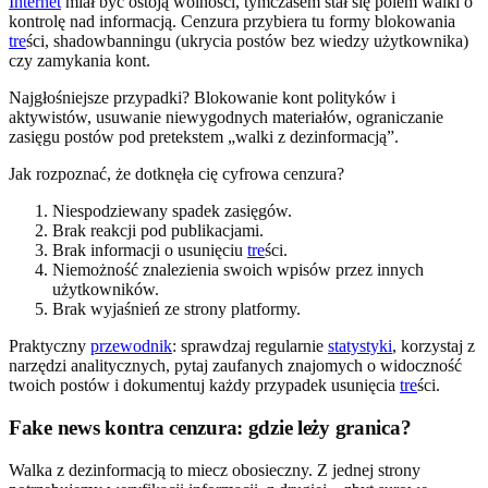
Internet
miał być ostoją wolności, tymczasem stał się polem walki o
kontrolę nad informacją. Cenzura przybiera tu formy blokowania
tre
ści, shadowbanningu (ukrycia postów bez wiedzy użytkownika)
czy zamykania kont.
Najgłośniejsze przypadki? Blokowanie kont polityków i
aktywistów, usuwanie niewygodnych materiałów, ograniczanie
zasięgu postów pod pretekstem „walki z dezinformacją”.
Jak rozpoznać, że dotknęła cię cyfrowa cenzura?
Niespodziewany spadek zasięgów.
Brak reakcji pod publikacjami.
Brak informacji o usunięciu
tre
ści.
Niemożność znalezienia swoich wpisów przez innych
użytkowników.
Brak wyjaśnień ze strony platformy.
Praktyczny
przewodnik
: sprawdzaj regularnie
statystyki
, korzystaj z
narzędzi analitycznych, pytaj zaufanych znajomych o widoczność
twoich postów i dokumentuj każdy przypadek usunięcia
tre
ści.
Fake news kontra cenzura: gdzie leży granica?
Walka z dezinformacją to miecz obosieczny. Z jednej strony