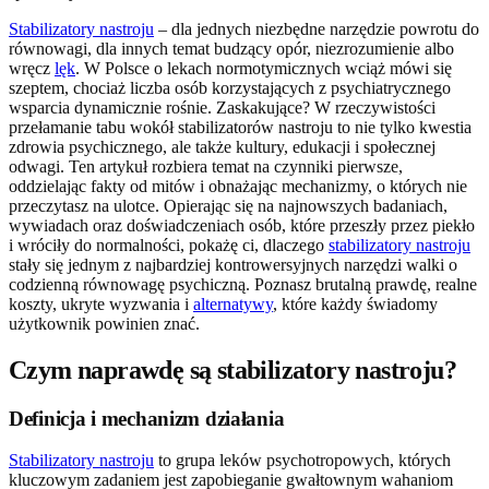
Stabilizatory nastroju
– dla jednych niezbędne narzędzie powrotu do
równowagi, dla innych temat budzący opór, niezrozumienie albo
wręcz
lęk
. W Polsce o lekach normotymicznych wciąż mówi się
szeptem, chociaż liczba osób korzystających z psychiatrycznego
wsparcia dynamicznie rośnie. Zaskakujące? W rzeczywistości
przełamanie tabu wokół stabilizatorów nastroju to nie tylko kwestia
zdrowia psychicznego, ale także kultury, edukacji i społecznej
odwagi. Ten artykuł rozbiera temat na czynniki pierwsze,
oddzielając fakty od mitów i obnażając mechanizmy, o których nie
przeczytasz na ulotce. Opierając się na najnowszych badaniach,
wywiadach oraz doświadczeniach osób, które przeszły przez piekło
i wróciły do normalności, pokażę ci, dlaczego
stabilizatory nastroju
stały się jednym z najbardziej kontrowersyjnych narzędzi walki o
codzienną równowagę psychiczną. Poznasz brutalną prawdę, realne
koszty, ukryte wyzwania i
alternatywy
, które każdy świadomy
użytkownik powinien znać.
Czym naprawdę są stabilizatory nastroju?
Definicja i mechanizm działania
Stabilizatory nastroju
to grupa leków psychotropowych, których
kluczowym zadaniem jest zapobieganie gwałtownym wahaniom