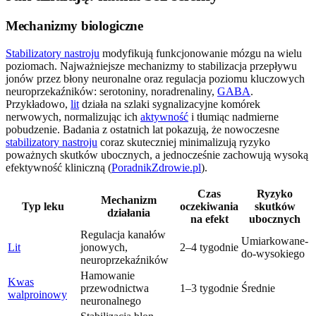
Mechanizmy biologiczne
Stabilizatory nastroju
modyfikują funkcjonowanie mózgu na wielu
poziomach. Najważniejsze mechanizmy to stabilizacja przepływu
jonów przez błony neuronalne oraz regulacja poziomu kluczowych
neuroprzekaźników: serotoniny, noradrenaliny,
GABA
.
Przykładowo,
lit
działa na szlaki sygnalizacyjne komórek
nerwowych, normalizując ich
aktywność
i tłumiąc nadmierne
pobudzenie. Badania z ostatnich lat pokazują, że nowoczesne
stabilizatory nastroju
coraz skuteczniej minimalizują ryzyko
poważnych skutków ubocznych, a jednocześnie zachowują wysoką
efektywność kliniczną (
PoradnikZdrowie.pl
).
Czas
Ryzyko
Mechanizm
Typ leku
oczekiwania
skutków
działania
na efekt
ubocznych
Regulacja kanałów
Umiarkowane-
Lit
jonowych,
2–4 tygodnie
do-wysokiego
neuroprzekaźników
Hamowanie
Kwas
przewodnictwa
1–3 tygodnie
Średnie
walproinowy
neuronalnego