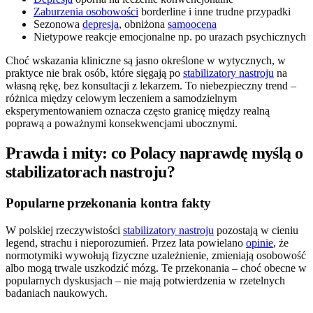
Zaburzenia osobowości
borderline i inne trudne przypadki
Sezonowa
depresja
, obniżona
samoocena
Nietypowe reakcje emocjonalne np. po urazach psychicznych
Choć wskazania kliniczne są jasno określone w wytycznych, w
praktyce nie brak osób, które sięgają po
stabilizatory nastroju
na
własną rękę, bez konsultacji z lekarzem. To niebezpieczny trend –
różnica między celowym leczeniem a samodzielnym
eksperymentowaniem oznacza często granicę między realną
poprawą a poważnymi konsekwencjami ubocznymi.
Prawda i mity: co Polacy naprawdę myślą o
stabilizatorach nastroju?
Popularne przekonania kontra fakty
W polskiej rzeczywistości
stabilizatory nastroju
pozostają w cieniu
legend, strachu i nieporozumień. Przez lata powielano
opinie
, że
normotymiki wywołują fizyczne uzależnienie, zmieniają osobowość
albo mogą trwale uszkodzić mózg. Te przekonania – choć obecne w
popularnych dyskusjach – nie mają potwierdzenia w rzetelnych
badaniach naukowych.