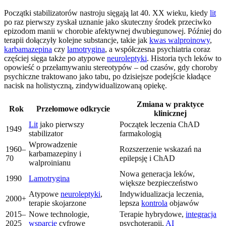
Początki stabilizatorów nastroju sięgają lat 40. XX wieku, kiedy
lit
po raz pierwszy zyskał uznanie jako skuteczny środek przeciwko
epizodom manii w chorobie afektywnej dwubiegunowej. Później do
terapii dołączyły kolejne substancje, takie jak
kwas walproinowy
,
karbamazepina
czy
lamotrygina
, a współczesna psychiatria coraz
częściej sięga także po atypowe
neuroleptyki
. Historia tych leków to
opowieść o przełamywaniu stereotypów – od czasów, gdy choroby
psychiczne traktowano jako tabu, po dzisiejsze podejście kładące
nacisk na holistyczną, zindywidualizowaną opiekę.
Zmiana w praktyce
Rok
Przełomowe odkrycie
klinicznej
Lit
jako pierwszy
Początek leczenia ChAD
1949
stabilizator
farmakologią
Wprowadzenie
1960–
Rozszerzenie wskazań na
karbamazepiny i
70
epilepsję i ChAD
walproinianu
Nowa generacja leków,
1990
Lamotrygina
większe bezpieczeństwo
Atypowe
neuroleptyki
,
Indywidualizacja leczenia,
2000+
terapie skojarzone
lepsza
kontrola
objawów
2015–
Nowe technologie,
Terapie hybrydowe,
integracja
2025
wsparcie
cyfrowe
psychoterapii,
AI