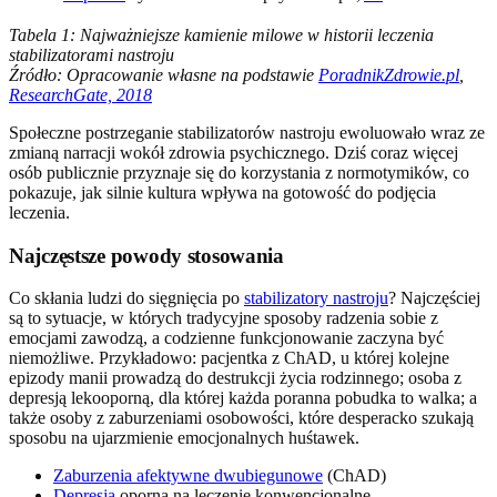
Tabela 1: Najważniejsze kamienie milowe w historii leczenia
stabilizatorami nastroju
Źródło: Opracowanie własne na podstawie
PoradnikZdrowie.pl
,
ResearchGate, 2018
Społeczne postrzeganie stabilizatorów nastroju ewoluowało wraz ze
zmianą narracji wokół zdrowia psychicznego. Dziś coraz więcej
osób publicznie przyznaje się do korzystania z normotymików, co
pokazuje, jak silnie kultura wpływa na gotowość do podjęcia
leczenia.
Najczęstsze powody stosowania
Co skłania ludzi do sięgnięcia po
stabilizatory nastroju
? Najczęściej
są to sytuacje, w których tradycyjne sposoby radzenia sobie z
emocjami zawodzą, a codzienne funkcjonowanie zaczyna być
niemożliwe. Przykładowo: pacjentka z ChAD, u której kolejne
epizody manii prowadzą do destrukcji życia rodzinnego; osoba z
depresją lekooporną, dla której każda poranna pobudka to walka; a
także osoby z zaburzeniami osobowości, które desperacko szukają
sposobu na ujarzmienie emocjonalnych huśtawek.
Zaburzenia afektywne dwubiegunowe
(ChAD)
Depresja
oporna na leczenie konwencjonalne