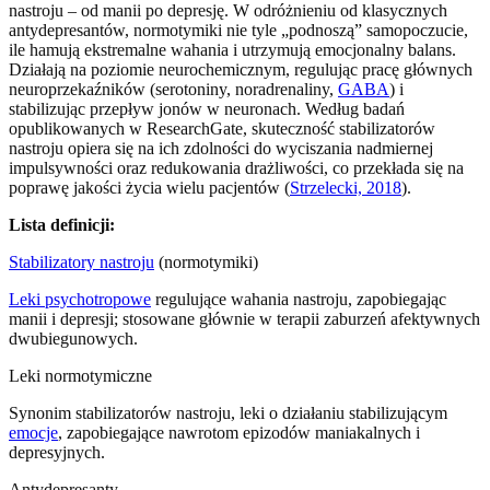
nastroju – od manii po depresję. W odróżnieniu od klasycznych
antydepresantów, normotymiki nie tyle „podnoszą” samopoczucie,
ile hamują ekstremalne wahania i utrzymują emocjonalny balans.
Działają na poziomie neurochemicznym, regulując pracę głównych
neuroprzekaźników (serotoniny, noradrenaliny,
GABA
) i
stabilizując przepływ jonów w neuronach. Według badań
opublikowanych w ResearchGate, skuteczność stabilizatorów
nastroju opiera się na ich zdolności do wyciszania nadmiernej
impulsywności oraz redukowania drażliwości, co przekłada się na
poprawę jakości życia wielu pacjentów (
Strzelecki, 2018
).
Lista definicji:
Stabilizatory nastroju
(normotymiki)
Leki psychotropowe
regulujące wahania nastroju, zapobiegając
manii i depresji; stosowane głównie w terapii zaburzeń afektywnych
dwubiegunowych.
Leki normotymiczne
Synonim stabilizatorów nastroju, leki o działaniu stabilizującym
emocje
, zapobiegające nawrotom epizodów maniakalnych i
depresyjnych.
Antydepresanty