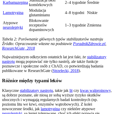
Stabilizacja błon
Karbamazepina
2–4 tygodnie
Średnie
komórkowych
Modulacja
Lamotrygina
4–8 tygodni
Niskie
glutaminianu
Blokowanie
Atypowe
receptorów
1–3 tygodnie
Zmienna
neuroleptyki
dopaminowych
Tabela 2: Porównanie głównych typów stabilizatorów nastroju
Źródło: Opracowanie własne na podstawie
PoradnikZdrowie.pl
,
ResearchGate, 2018
Najważniejszym odkryciem ostatnich lat jest fakt, że
stabilizatory
nastroju
mogą poprawiać nie tylko nastrój, ale także funkcje
poznawcze i społeczne osób z ChAD, co potwierdzają badania
publikowane w ResearchGate (
Strzelecki, 2018
).
Różnice między typami leków
Klasyczne
stabilizatory nastroju
, takie jak
lit
czy
kwas walproinowy
,
są dobrze poznane, ale niosą ze sobą wyższe ryzyko skutków
ubocznych i wymagają regularnych badań kontrolnych (np.
poziomu litu we krwi, enzymów wątrobowych). Z kolei
nowoczesne środki, jak
lamotrygina
czy niektóre atypowe
neuroleptyki
, są lepiej tolerowane, choć ich efekt pojawia się