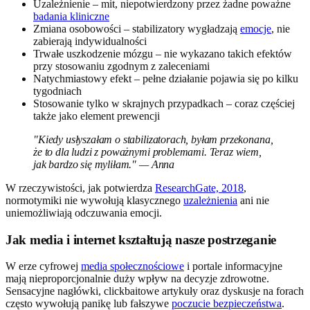
Uzależnienie – mit, niepotwierdzony przez żadne poważne
badania kliniczne
Zmiana osobowości – stabilizatory wygładzają
emocje
, nie
zabierają indywidualności
Trwałe uszkodzenie mózgu – nie wykazano takich efektów
przy stosowaniu zgodnym z zaleceniami
Natychmiastowy efekt – pełne działanie pojawia się po kilku
tygodniach
Stosowanie tylko w skrajnych przypadkach – coraz częściej
także jako element prewencji
"Kiedy usłyszałam o stabilizatorach, byłam przekonana,
że to dla ludzi z poważnymi problemami. Teraz wiem,
jak bardzo się myliłam." — Anna
W rzeczywistości, jak potwierdza
ResearchGate, 2018
,
normotymiki nie wywołują klasycznego
uzależnienia
ani nie
uniemożliwiają odczuwania emocji.
Jak media i internet kształtują nasze postrzeganie
W erze cyfrowej
media społecznościowe
i portale informacyjne
mają nieproporcjonalnie duży wpływ na decyzje zdrowotne.
Sensacyjne nagłówki, clickbaitowe artykuły oraz dyskusje na forach
często wywołują panikę lub fałszywe
poczucie bezpieczeństwa
.