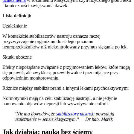
uzależnienia
w rozumieniu klasycznym, czyli fizycznego głodu leku
i konieczności zwiększania dawek.
Lista definicji:
Uzależnienie
W kontekście stabilizatorów nastroju oznacza raczej
przyzwyczajenie organizmu do stałego poziomu
neuroprzekaźników niż niekontrolowany przymus sięgania po lek.
Skutki uboczne
Efekty niepożądane związane z przyjmowaniem leków, które mogą
się pojawić, ale zwykle są przewidywalne i przemijające przy
odpowiednim monitorowaniu.
Różnice między stabilizatorami a innymi lekami psychoaktywnymi
Normotymiki mają na celu stabilizację nastroju, a nie jedynie
hamowanie objawów depresji lub wywoływanie euforii.
"Nie ma dowodów, że
stabilizatory nastroju
powodują
uzależnienie w sensie klasycznym." — Dr hab. Marek
Jak działają: nauka bez ściemy