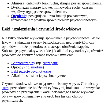
Akineza:
całkowity brak ruchu, skrajna postać spowolnienia.
Dyskineza:
nieprawidłowe, mimowolne ruchy, czasem
współwystępujące ze spowolnieniem.
Otępienie
:
postępująca utrata funkcji poznawczych,
różnicowana z prostym spowolnieniem psychoruchowym.
Leki, uzależnienia i czynniki środowiskowe
Nie tylko choroby wywołują spowolnienie psychoruchowe. Wiele
leków – zwłaszcza z grupy benzodiazepin, neuroleptyków czy
opioidów – może powodować znaczące obniżenie napędu.
Substancje psychoaktywne, takie jak alkohol czy narkotyki, również
prowadzą do zaburzeń tempa ruchów i myślenia.
Benzodiazepiny
(np.
diazepam
)
Opioidy (np.
morfina
)
Leki przeciwpsychotyczne
Alkohol i substancje psychoaktywne
Czynniki środowiskowe mają równie istotny wpływ. Chroniczny
stres
, przeładowanie bodźcami cyfrowymi, brak snu – to wszystko
prowadzi do przeciążenia układu nerwowego i może wywołać
objawy spowolnienia nawet u osób bez historii chorób
psychicznych.