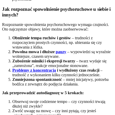
Jak rozpoznać spowolnienie psychoruchowe u siebie i
innych?
Rozpoznanie spowolnienia psychoruchowego wymaga czujności.
Oto najczęstsze objawy, które można zaobserwować:
Obniżenie tempa ruchów i gestów
– trudności z
rozpoczęciem prostych czynności, np. ubierania się czy
wstawania z łóżka.
Powolna mowa i dłuższe
pauzy
– wypowiedzi są wyraźnie
wolniejsze, czasem urywane.
Zubożenie mimiki i ekspresji twarzy
– twarz wydaje się
„zamrożona”, reakcje emocjonalne stonowane.
Problemy z koncentracją
i wydłużony czas reakcji
–
trudność z wykonaniem kilku czynności jednocześnie.
Zmniejszona spontaniczność
– mniej inicjatywy, potrzeba
bodźca z zewnątrz do podjęcia działania.
Jak przeprowadzić autodiagnozę w 5 krokach:
Obserwuj swoje codzienne tempo – czy czynności trwają
dłużej niż zwykle?
Zwróć uwagę na mowę – czy inni pytają, czy jesteś