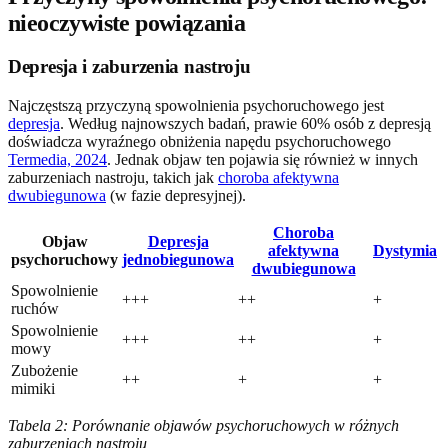
nieoczywiste powiązania
Depresja i zaburzenia nastroju
Najczęstszą przyczyną spowolnienia psychoruchowego jest
depresja
. Według najnowszych badań, prawie 60% osób z depresją
doświadcza wyraźnego obniżenia napędu psychoruchowego
Termedia, 2024
. Jednak objaw ten pojawia się również w innych
zaburzeniach nastroju, takich jak
choroba afektywna
dwubiegunowa
(w fazie depresyjnej).
Choroba
Objaw
Depresja
afektywna
Dystymia
psychoruchowy
jednobiegunowa
dwubiegunowa
Spowolnienie
+++
++
+
ruchów
Spowolnienie
+++
++
+
mowy
Zubożenie
++
+
+
mimiki
Tabela 2: Porównanie objawów psychoruchowych w różnych
zaburzeniach nastroju