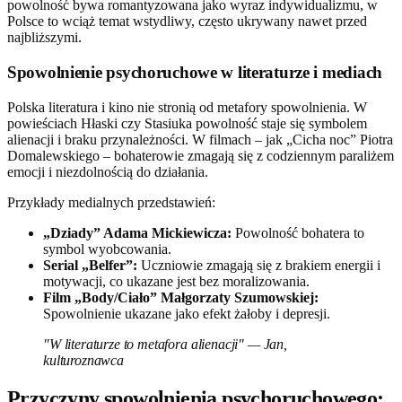
powolność bywa romantyzowana jako wyraz indywidualizmu, w
Polsce to wciąż temat wstydliwy, często ukrywany nawet przed
najbliższymi.
Spowolnienie psychoruchowe w literaturze i mediach
Polska literatura i kino nie stronią od metafory spowolnienia. W
powieściach Hłaski czy Stasiuka powolność staje się symbolem
alienacji i braku przynależności. W filmach – jak „Cicha noc” Piotra
Domalewskiego – bohaterowie zmagają się z codziennym paraliżem
emocji i niezdolnością do działania.
Przykłady medialnych przedstawień:
„Dziady” Adama Mickiewicza:
Powolność bohatera to
symbol wyobcowania.
Serial „Belfer”:
Uczniowie zmagają się z brakiem energii i
motywacji, co ukazane jest bez moralizowania.
Film „Body/Ciało” Małgorzaty Szumowskiej:
Spowolnienie ukazane jako efekt żałoby i depresji.
"W literaturze to metafora alienacji" — Jan,
kulturoznawca
Przyczyny spowolnienia psychoruchowego: