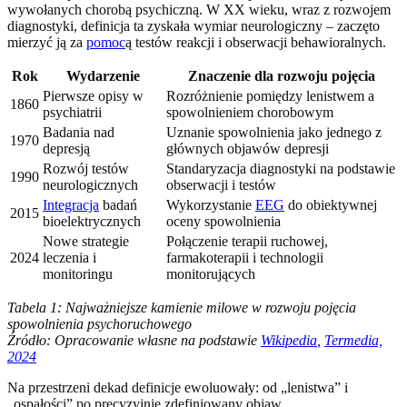
wywołanych chorobą psychiczną. W XX wieku, wraz z rozwojem
diagnostyki, definicja ta zyskała wymiar neurologiczny – zaczęto
mierzyć ją za
pomoc
ą testów reakcji i obserwacji behawioralnych.
Rok
Wydarzenie
Znaczenie dla rozwoju pojęcia
Pierwsze opisy w
Rozróżnienie pomiędzy lenistwem a
1860
psychiatrii
spowolnieniem chorobowym
Badania nad
Uznanie spowolnienia jako jednego z
1970
depresją
głównych objawów depresji
Rozwój testów
Standaryzacja diagnostyki na podstawie
1990
neurologicznych
obserwacji i testów
Integracja
badań
Wykorzystanie
EEG
do obiektywnej
2015
bioelektrycznych
oceny spowolnienia
Nowe strategie
Połączenie terapii ruchowej,
2024
leczenia i
farmakoterapii i technologii
monitoringu
monitorujących
Tabela 1: Najważniejsze kamienie milowe w rozwoju pojęcia
spowolnienia psychoruchowego
Źródło: Opracowanie własne na podstawie
Wikipedia
,
Termedia,
2024
Na przestrzeni dekad definicje ewoluowały: od „lenistwa” i
„ospałości” po precyzyjnie zdefiniowany objaw