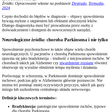
Źródło: Opracowanie własne na podstawie
Destrudo
,
Termedia,
2024
Często dochodzi do błędów w diagnozie – objawy spowolnienia
bywają mylone z otępieniem lub efektami ubocznymi leków.
Dlatego diagnostyka musi być prowadzona przez osoby z
doświadczeniem i dostępem do nowoczesnych narzędzi.
Neurologiczne źródła: choroba Parkinsona i nie tylko
Spowolnienie psychoruchowe to także objaw wielu chorób
neurologicznych. U pacjentów z chorobą Parkinsona spowolnienie
ujawnia się jako bradykinezja – trudność z inicjowaniem ruchów. W
chorobach takich jak Alzheimer czy
stwardnienie rozsiane
również
obserwuje się wyraźne obniżenie tempa myślenia i działania.
Porównując te schorzenia, w Parkinsonie dominuje spowolnienie
ruchowe, podczas gdy w Alzheimerze głównie poznawcze. Nie
można też pominąć mniej oczywistych przyczyn, takich jak guzy
mózgu lub uszkodzenia centralnego układu nerwowego.
Definicje kluczowych terminów:
Bradykinezja:
patologiczne spowolnienie ruchów, typowe
dla choroby Parkinsona.