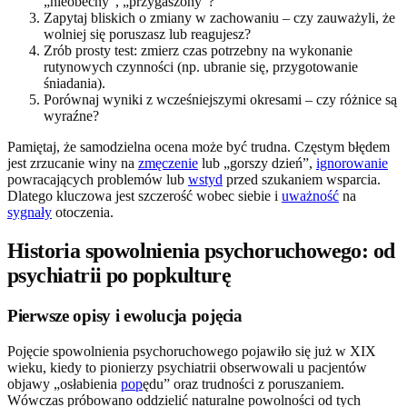
„nieobecny”, „przygaszony”?
Zapytaj bliskich o zmiany w zachowaniu – czy zauważyli, że
wolniej się poruszasz lub reagujesz?
Zrób prosty test: zmierz czas potrzebny na wykonanie
rutynowych czynności (np. ubranie się, przygotowanie
śniadania).
Porównaj wyniki z wcześniejszymi okresami – czy różnice są
wyraźne?
Pamiętaj, że samodzielna ocena może być trudna. Częstym błędem
jest zrzucanie winy na
zmęczenie
lub „gorszy dzień”,
ignorowanie
powracających problemów lub
wstyd
przed szukaniem wsparcia.
Dlatego kluczowa jest szczerość wobec siebie i
uważność
na
sygnały
otoczenia.
Historia spowolnienia psychoruchowego: od
psychiatrii po popkulturę
Pierwsze opisy i ewolucja pojęcia
Pojęcie spowolnienia psychoruchowego pojawiło się już w XIX
wieku, kiedy to pionierzy psychiatrii obserwowali u pacjentów
objawy „osłabienia
pop
ędu” oraz trudności z poruszaniem.
Wówczas próbowano oddzielić naturalne powolności od tych