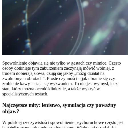
Spowolnienie objawia się nie tylko w gestach czy mimice. Często
osoby dotknięte tym zaburzeniem zaczynają mówić wolniej, z
trudem dobierają słowa, czują się jakby „mózg działał na
zwolnionych obrotach”. Proste czynności – jak ubranie się czy
zrobienie kawy – stają się wyzwaniem. To nie jest wymysł, lecz
stan, który można ocenić klinicznie, a także wykryć w
specjalistycznych testach.
Najczęstsze mity: lenistwo, symulacja czy poważny
objaw?
W polskiej rzeczywistości spowolnienie psychoruchowe często jest
bagatelizowane lub mylone z lenistwem. Wielu wciąż sądzi, że