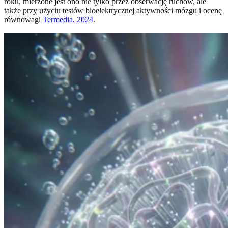
roku, mierzone jest ono nie tylko przez obserwację ruchów, ale
także przy użyciu testów bioelektrycznej aktywności mózgu i ocenę
równowagi
Termedia, 2024
.