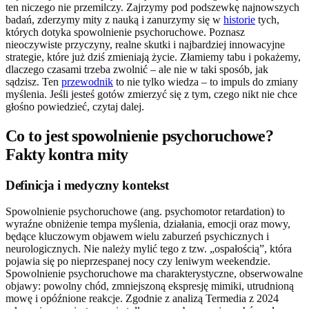
ten niczego nie przemilczy. Zajrzymy pod podszewkę najnowszych
badań, zderzymy mity z nauką i zanurzymy się w
historie
tych,
których dotyka spowolnienie psychoruchowe. Poznasz
nieoczywiste przyczyny, realne skutki i najbardziej innowacyjne
strategie, które już dziś zmieniają życie. Złamiemy tabu i pokażemy,
dlaczego czasami trzeba zwolnić – ale nie w taki sposób, jak
sądzisz. Ten
przewodnik
to nie tylko wiedza – to impuls do zmiany
myślenia. Jeśli jesteś gotów zmierzyć się z tym, czego nikt nie chce
głośno powiedzieć, czytaj dalej.
Co to jest spowolnienie psychoruchowe?
Fakty kontra mity
Definicja i medyczny kontekst
Spowolnienie psychoruchowe (ang. psychomotor retardation) to
wyraźne obniżenie tempa myślenia, działania, emocji oraz mowy,
będące kluczowym objawem wielu zaburzeń psychicznych i
neurologicznych. Nie należy mylić tego z tzw. „ospałością”, która
pojawia się po nieprzespanej nocy czy leniwym weekendzie.
Spowolnienie psychoruchowe ma charakterystyczne, obserwowalne
objawy: powolny chód, zmniejszoną ekspresję mimiki, utrudnioną
mowę i opóźnione reakcje. Zgodnie z analizą Termedia z 2024