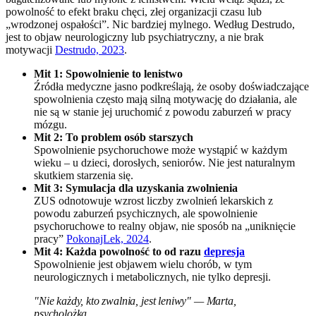
powolność to efekt braku chęci, złej organizacji czasu lub
„wrodzonej ospałości”. Nic bardziej mylnego. Według Destrudo,
jest to objaw neurologiczny lub psychiatryczny, a nie brak
motywacji
Destrudo, 2023
.
Mit 1: Spowolnienie to lenistwo
Źródła medyczne jasno podkreślają, że osoby doświadczające
spowolnienia często mają silną motywację do działania, ale
nie są w stanie jej uruchomić z powodu zaburzeń w pracy
mózgu.
Mit 2: To problem osób starszych
Spowolnienie psychoruchowe może wystąpić w każdym
wieku – u dzieci, dorosłych, seniorów. Nie jest naturalnym
skutkiem starzenia się.
Mit 3: Symulacja dla uzyskania zwolnienia
ZUS odnotowuje wzrost liczby zwolnień lekarskich z
powodu zaburzeń psychicznych, ale spowolnienie
psychoruchowe to realny objaw, nie sposób na „uniknięcie
pracy”
PokonajLek, 2024
.
Mit 4: Każda powolność to od razu
depresja
Spowolnienie jest objawem wielu chorób, w tym
neurologicznych i metabolicznych, nie tylko depresji.
"Nie każdy, kto zwalnia, jest leniwy" — Marta,
psycholożka