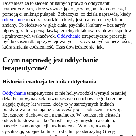
Dostaniesz za to siedem brutalnych prawd o oddychaniu
terapeutycznym, które wywracają do góry nogami to, co wiesz, i
pomogą ci uniknąć pułapek. Zobaczysz, co działa naprawdę, kiedy
oddychanie
może zaszkodzić, a kiedy jest realnym narzędziem
zmiany. To śledztwo w głąb ciała, psychiki i kultury – bez taryfy
ulgowej, za to z pełną dawką rzetelnych faktów, cytatów ekspertów
i praktycznych wskazówek.
Oddychanie
terapeutyczne przestaje
być luksusem dla uprzywilejowanych – zaczyna być koniecznością,
która zmienia codzienność. Czas dowiedzieć się, jak.
Czym naprawdę jest oddychanie
terapeutyczne?
Historia i ewolucja technik oddychania
Oddychanie
terapeutyczne to nie hollywoodzki wymysł ostatniej
dekady ani wynalazek nowoczesnych coachów. Jego korzenie
sięgają tysięcy lat wstecz, kiedy to w starożytnych Indiach
praktykowano pranajamę jako część jogi – połączenia rozwoju
fizycznego, duchowego i mentalnego. W jogicznych tekstach
oddech traktowano jako “most” między umysłem a ciałem,
narzędzie samoregulacji i uzdrowienia. W miarę rozwoju
cywilizacji, kolejne kultury – od Chin po starożytną Grecję –