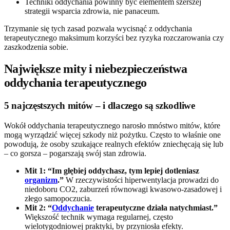
Techniki oddychania powinny być elementem szerszej
strategii wsparcia zdrowia, nie panaceum.
Trzymanie się tych zasad pozwala wycisnąć z oddychania
terapeutycznego maksimum korzyści bez ryzyka rozczarowania czy
zaszkodzenia sobie.
Największe mity i niebezpieczeństwa
oddychania terapeutycznego
5 najczęstszych mitów – i dlaczego są szkodliwe
Wokół oddychania terapeutycznego narosło mnóstwo mitów, które
mogą wyrządzić więcej szkody niż pożytku. Często to właśnie one
powodują, że osoby szukające realnych efektów zniechęcają się lub
– co gorsza – pogarszają swój stan zdrowia.
Mit 1: “Im głębiej oddychasz, tym lepiej dotleniasz
organizm
.”
W rzeczywistości hiperwentylacja prowadzi do
niedoboru CO2, zaburzeń równowagi kwasowo-zasadowej i
złego samopoczucia.
Mit 2: “
Oddychanie
terapeutyczne działa natychmiast.”
Większość technik wymaga regularnej, często
wielotygodniowej praktyki, by przyniosła efekty.