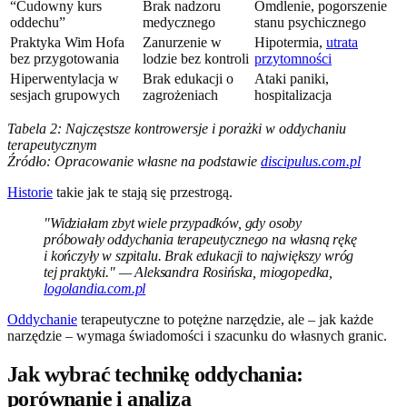
“Cudowny kurs
Brak nadzoru
Omdlenie, pogorszenie
oddechu”
medycznego
stanu psychicznego
Praktyka Wim Hofa
Zanurzenie w
Hipotermia,
utrata
bez przygotowania
lodzie bez kontroli
przytomności
Hiperwentylacja w
Brak edukacji o
Ataki paniki,
sesjach grupowych
zagrożeniach
hospitalizacja
Tabela 2: Najczęstsze kontrowersje i porażki w oddychaniu
terapeutycznym
Źródło: Opracowanie własne na podstawie
discipulus.com.pl
Historie
takie jak te stają się przestrogą.
"Widziałam zbyt wiele przypadków, gdy osoby
próbowały oddychania terapeutycznego na własną rękę
i kończyły w szpitalu. Brak edukacji to największy wróg
tej praktyki." — Aleksandra Rosińska, miogopedka,
logolandia.com.pl
Oddychanie
terapeutyczne to potężne narzędzie, ale – jak każde
narzędzie – wymaga świadomości i szacunku do własnych granic.
Jak wybrać technikę oddychania:
porównanie i analiza