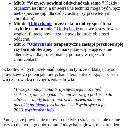
Mit 3: “Wszyscy powinni oddychać tak samo.”
Każdy
organizm
jest inny, a uniwersalne techniki mogą być wręcz
niebezpieczne (np. dla osób z astmą czy przewlekłymi
chorobami).
Mit 4: “
Oddychanie
przez usta to dobry sposób na
szybkie uspokojenie.”
Oddychanie
nosowe jest zdrowsze,
wspiera filtrację powietrza i lepszą kontrolę objętości
oddechu.
Mit 5: “
Oddychanie
terapeutyczne zastąpi psychoterapię
czy farmakoterapię.”
To narzędzie wspierające, a nie
alternatywa dla profesjonalnej pomocy w ciężkich
zaburzeniach.
Szkodliwość tych przekonań polega na tym, że oddalają cię od
prawdziwego potencjału oddychania terapeutycznego, a czasem
wręcz prowadzą do zagrożenia zdrowia.
"Praktyka oddychania terapeutycznego może być
skuteczna, ale tylko jako element szerszego podejścia do
zdrowia – nigdy jako samodzielne rozwiązanie na
głębokie
problemy
psychiczne." — Psychosfera.info,
2023,
psychosfera.info
Pamiętaj, że powielanie mitów to nie tylko strata czasu, ale realne
ryzyko dla twojego dobrostanu. Oddychaj z głową, nie z trendem.