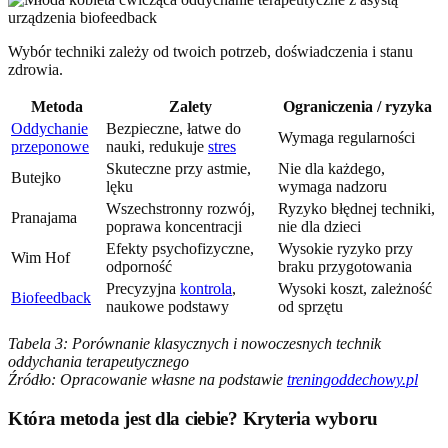
Wybór techniki zależy od twoich potrzeb, doświadczenia i stanu
zdrowia.
Metoda
Zalety
Ograniczenia / ryzyka
Oddychanie
Bezpieczne, łatwe do
Wymaga regularności
przeponowe
nauki, redukuje
stres
Skuteczne przy astmie,
Nie dla każdego,
Butejko
lęku
wymaga nadzoru
Wszechstronny rozwój,
Ryzyko błędnej techniki,
Pranajama
poprawa koncentracji
nie dla dzieci
Efekty psychofizyczne,
Wysokie ryzyko przy
Wim Hof
odporność
braku przygotowania
Precyzyjna
kontrola
,
Wysoki koszt, zależność
Biofeedback
naukowe podstawy
od sprzętu
Tabela 3: Porównanie klasycznych i nowoczesnych technik
oddychania terapeutycznego
Źródło: Opracowanie własne na podstawie
treningoddechowy.pl
Która metoda jest dla ciebie? Kryteria wyboru