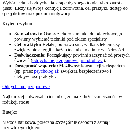
Wybór techniki oddychania terapeutycznego to nie tylko kwestia
gustu. Liczy się twoja kondycja zdrowotna, cel praktyki, dostęp do
specjalistów oraz poziom motywacji.
Kryteria wyboru:
Stan zdrowia:
Osoby z chorobami układu oddechowego
powinny wybierać techniki pod okiem specjalisty.
Cel praktyki:
Relaks, poprawa snu, walka z lękiem czy
zwiększenie energii – każda technika ma inne właściwości.
Doświadczenie:
Początkujący powinni zaczynać od prostych
ćwiczeń (
oddychanie przeponowe
,
mindfulness
).
Dostępność wsparcia:
Możliwość konsultacji z ekspertem
(np. przez
psycholog
.
ai
) zwiększa bezpieczeństwo i
efektywność praktyki.
Oddychanie przeponowe
Najbardziej uniwersalna technika, znana z dużej skuteczności w
redukcji stresu.
Butejko
Metoda naukowa, polecana szczególnie osobom z astmą i
przewlekłym lękiem.