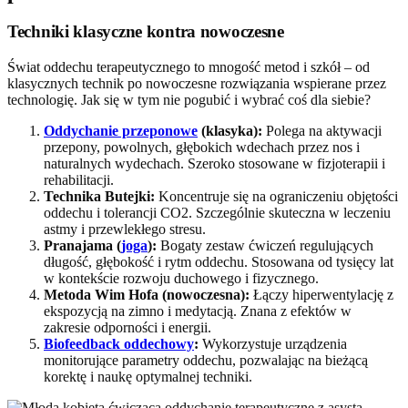
Techniki klasyczne kontra nowoczesne
Świat oddechu terapeutycznego to mnogość metod i szkół – od
klasycznych technik po nowoczesne rozwiązania wspierane przez
technologię. Jak się w tym nie pogubić i wybrać coś dla siebie?
Oddychanie przeponowe
(klasyka):
Polega na aktywacji
przepony, powolnych, głębokich wdechach przez nos i
naturalnych wydechach. Szeroko stosowane w fizjoterapii i
rehabilitacji.
Technika Butejki:
Koncentruje się na ograniczeniu objętości
oddechu i tolerancji CO2. Szczególnie skuteczna w leczeniu
astmy i przewlekłego stresu.
Pranajama (
joga
):
Bogaty zestaw ćwiczeń regulujących
długość, głębokość i rytm oddechu. Stosowana od tysięcy lat
w kontekście rozwoju duchowego i fizycznego.
Metoda Wim Hofa (nowoczesna):
Łączy hiperwentylację z
ekspozycją na zimno i medytacją. Znana z efektów w
zakresie odporności i energii.
Biofeedback oddechowy
:
Wykorzystuje urządzenia
monitorujące parametry oddechu, pozwalając na bieżącą
korektę i naukę optymalnej techniki.