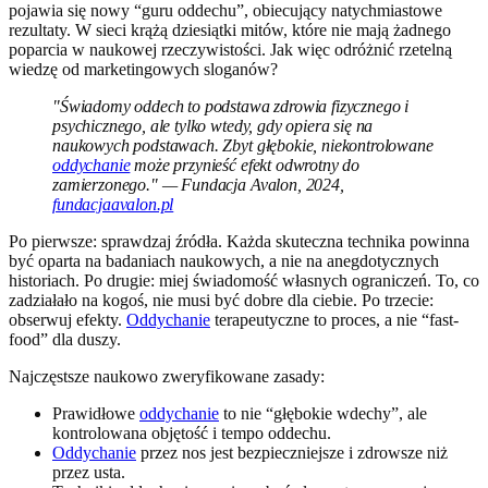
pojawia się nowy “guru oddechu”, obiecujący natychmiastowe
rezultaty. W sieci krążą dziesiątki mitów, które nie mają żadnego
poparcia w naukowej rzeczywistości. Jak więc odróżnić rzetelną
wiedzę od marketingowych sloganów?
"Świadomy oddech to podstawa zdrowia fizycznego i
psychicznego, ale tylko wtedy, gdy opiera się na
naukowych podstawach. Zbyt głębokie, niekontrolowane
oddychanie
może przynieść efekt odwrotny do
zamierzonego." — Fundacja Avalon, 2024,
fundacjaavalon.pl
Po pierwsze: sprawdzaj źródła. Każda skuteczna technika powinna
być oparta na badaniach naukowych, a nie na anegdotycznych
historiach. Po drugie: miej świadomość własnych ograniczeń. To, co
zadziałało na kogoś, nie musi być dobre dla ciebie. Po trzecie:
obserwuj efekty.
Oddychanie
terapeutyczne to proces, a nie “fast-
food” dla duszy.
Najczęstsze naukowo zweryfikowane zasady:
Prawidłowe
oddychanie
to nie “głębokie wdechy”, ale
kontrolowana objętość i tempo oddechu.
Oddychanie
przez nos jest bezpieczniejsze i zdrowsze niż
przez usta.