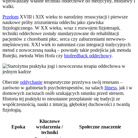
wprowadzały własne techniki oddechowe do medycyny, modlitwy i
walki.
Przełom
XVIII i XIX wieku to narodziny resuscytacji i pierwsze
naukowe próby zrozumienia oddechu jako zjawiska
fizjologicznego. W XX wieku, wraz z rozwojem fizjoterapii,
techniki oddechowe zostały standaryzowane do rehabilitacji
pacjentów z chorobami płuc, serca czy zaburzeniami nerwowo-
mięśniowymi. XXI wiek to natomiast czas integracji tradycyjnych
metod z nowoczesną nauką – powstały takie podejścia jak metoda
Butejki, metoda Wim Hofa czy
biofeedback oddechowy
.
Obecnie
oddychanie
terapeutyczne przeżywa swój renesans –
zarówno w gabinetach psychoterapeutów, na salach
fitness
, jak i w
domowych zaciszach osób szukających ratunku przed stresem.
Historia tej praktyki to nieustanne przeplatanie się tradycji ze
współczesnością, nauki z intuicją, głębokiej duchowości z twardą
fizjologią.
Kluczowe
Epoka
wydarzenia /
Społeczne znaczenie
techniki