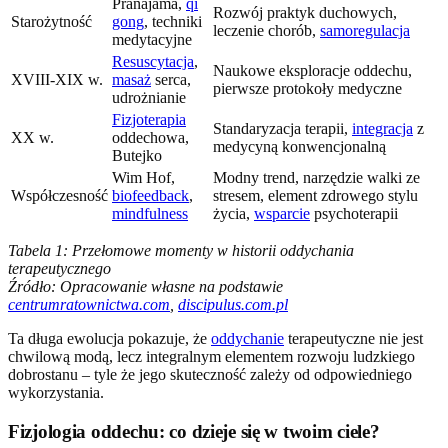
Pranajama,
qi
Rozwój praktyk duchowych,
Starożytność
gong
, techniki
leczenie chorób,
samoregulacja
medytacyjne
Resuscytacja
,
Naukowe eksploracje oddechu,
XVIII-XIX w.
masaż
serca,
pierwsze protokoły medyczne
udrożnianie
Fizjoterapia
Standaryzacja terapii,
integracja
z
XX w.
oddechowa,
medycyną konwencjonalną
Butejko
Wim Hof,
Modny trend, narzędzie walki ze
Współczesność
biofeedback
,
stresem, element zdrowego stylu
mindfulness
życia,
wsparcie
psychoterapii
Tabela 1: Przełomowe momenty w historii oddychania
terapeutycznego
Źródło: Opracowanie własne na podstawie
centrumratownictwa.com
,
discipulus.com.pl
Ta długa ewolucja pokazuje, że
oddychanie
terapeutyczne nie jest
chwilową modą, lecz integralnym elementem rozwoju ludzkiego
dobrostanu – tyle że jego skuteczność zależy od odpowiedniego
wykorzystania.
Fizjologia oddechu: co dzieje się w twoim ciele?