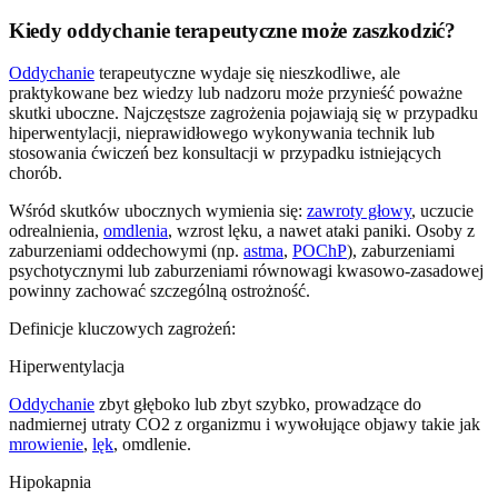
Kiedy oddychanie terapeutyczne może zaszkodzić?
Oddychanie
terapeutyczne wydaje się nieszkodliwe, ale
praktykowane bez wiedzy lub nadzoru może przynieść poważne
skutki uboczne. Najczęstsze zagrożenia pojawiają się w przypadku
hiperwentylacji, nieprawidłowego wykonywania technik lub
stosowania ćwiczeń bez konsultacji w przypadku istniejących
chorób.
Wśród skutków ubocznych wymienia się:
zawroty głowy
, uczucie
odrealnienia,
omdlenia
, wzrost lęku, a nawet ataki paniki. Osoby z
zaburzeniami oddechowymi (np.
astma
,
POChP
), zaburzeniami
psychotycznymi lub zaburzeniami równowagi kwasowo-zasadowej
powinny zachować szczególną ostrożność.
Definicje kluczowych zagrożeń:
Hiperwentylacja
Oddychanie
zbyt głęboko lub zbyt szybko, prowadzące do
nadmiernej utraty CO2 z organizmu i wywołujące objawy takie jak
mrowienie
,
lęk
, omdlenie.
Hipokapnia