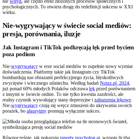
nie
wstyd
, ale często efekt złożonych procesów społecznych i
psychologicznych. To otwiera drogę do redefinicji sukcesu w XXI
wieku.
Nie-wygrywający w świecie social mediów:
presja, porównania, iluzje
Jak Instagram i TikTok podkręcają lęk przed byciem
poza podium
Nie-
wygrywający
w erze social mediów to zupełnie nowy wymiar
doświadczenia. Platformy takie jak Instagram czy TikTok
bombardują nas obrazami perfekcyjnego życia, błyskotliwych
zwycięstw i wiecznego uśmiechu. Według badań
Noizz.pl, 2024
,
już ponad 60% młodych Polaków odczuwa
lęk
przed porównaniem
z innymi w świecie online. To nie tylko kwestia zazdrości, ale
realny czynnik wywołujący stany depresyjne i
zaburzenia lękowe
.
Nie-
wygrywający
czują się wręcz zmuszeni do ukrywania swoich
porażek, bo
algorytmy
promują wyłącznie sukces.
Równocześnie, jak pokazują
raporty
psycholog
.
ai
, wzrasta liczba