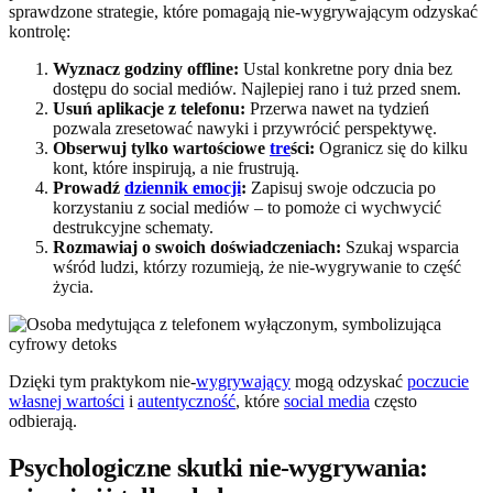
sprawdzone strategie, które pomagają nie-wygrywającym odzyskać
kontrolę:
Wyznacz godziny offline:
Ustal konkretne pory dnia bez
dostępu do social mediów. Najlepiej rano i tuż przed snem.
Usuń aplikacje z telefonu:
Przerwa nawet na tydzień
pozwala zresetować nawyki i przywrócić perspektywę.
Obserwuj tylko wartościowe
tre
ści:
Ogranicz się do kilku
kont, które inspirują, a nie frustrują.
Prowadź
dziennik emocji
:
Zapisuj swoje odczucia po
korzystaniu z social mediów – to pomoże ci wychwycić
destrukcyjne schematy.
Rozmawiaj o swoich doświadczeniach:
Szukaj wsparcia
wśród ludzi, którzy rozumieją, że nie-wygrywanie to część
życia.
Dzięki tym praktykom nie-
wygrywający
mogą odzyskać
poczucie
własnej wartości
i
autentyczność
, które
social media
często
odbierają.
Psychologiczne skutki nie-wygrywania: