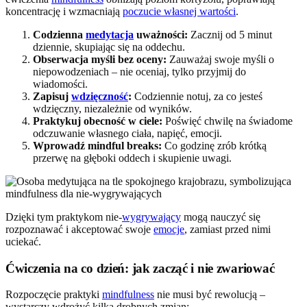
koncentrację i wzmacniają
poczucie własnej wartości
.
Codzienna
medytacja
uważności:
Zacznij od 5 minut
dziennie, skupiając się na oddechu.
Obserwacja myśli bez oceny:
Zauważaj swoje myśli o
niepowodzeniach – nie oceniaj, tylko przyjmij do
wiadomości.
Zapisuj
wdzięczność
:
Codziennie notuj, za co jesteś
wdzięczny, niezależnie od wyników.
Praktykuj obecność w ciele:
Poświęć chwilę na świadome
odczuwanie własnego ciała, napięć, emocji.
Wprowadź mindful breaks:
Co godzinę zrób krótką
przerwę na głęboki oddech i skupienie uwagi.
Dzięki tym praktykom nie-
wygrywający
mogą nauczyć się
rozpoznawać i akceptować swoje
emocje
, zamiast przed nimi
uciekać.
Ćwiczenia na co dzień: jak zacząć i nie zwariować
Rozpoczęcie praktyki
mindfulness
nie musi być rewolucją –
wystarczy wdrożyć kilka drobnych zmian: