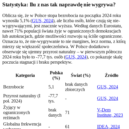
Statystyka: Ilu z nas tak naprawdę nie wygrywa?
Oblicza się, że w Polsce stopa bezrobocia na początku 2024 roku
wynosiła 5,1% (
GUS, 2024
), ale liczba osób, które czują się nie-
wygrywającymi, jest znacznie wyższa. Według danych Eurostatu,
nawet 71% populacji świata żyje w ograniczonych demokracjach
lub autokracjach, gdzie możliwości rozwoju są ściśle ograniczone.
Oznacza to, że nie-wygrywanie to nie margines, lecz norma, z którą
mierzy się większość społeczeństwa. W Polsce dodatkowo
obserwuje się ujemny przyrost naturalny – w pierwszym półroczu
2024 roku było to -77,7 tys. osób (
GUS, 2024
), co pokazuje skalę
poczucia stagnacji i braku perspektyw.
Polska
Kategoria
Świat (%)
Źródło
(%)
brak danych
Bezrobocie
5,1
GUS, 2024
zbiorczych
Przyrost naturalny (I
-77,7
-
GUS, 2024
poł. 2024)
tys.
Żyjący w
brak
V-Dem
ograniczonych
71
danych
Institute, 2023
reżimach
Globalna frekwencja
-
61
IDEA, 2024