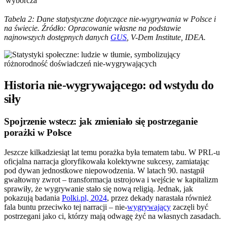
wyborcza
Tabela 2: Dane statystyczne dotyczące nie-wygrywania w Polsce i
na świecie. Źródło: Opracowanie własne na podstawie
najnowszych dostępnych danych
GUS
, V-Dem Institute, IDEA.
Historia nie-wygrywającego: od wstydu do
siły
Spojrzenie wstecz: jak zmieniało się postrzeganie
porażki w Polsce
Jeszcze kilkadziesiąt lat temu porażka była tematem tabu. W PRL-u
oficjalna narracja gloryfikowała kolektywne sukcesy, zamiatając
pod dywan jednostkowe niepowodzenia. W latach 90. nastąpił
gwałtowny zwrot – transformacja ustrojowa i wejście w kapitalizm
sprawiły, że wygrywanie stało się nową religią. Jednak, jak
pokazują badania
Polki.pl, 2024
, przez dekady narastała również
fala buntu przeciwko tej narracji – nie-
wygrywający
zaczęli być
postrzegani jako ci, którzy mają odwagę żyć na własnych zasadach.