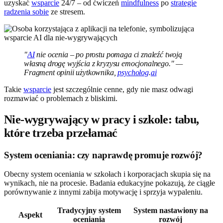
uzyskać
wsparcie
24/7 – od ćwiczeń
mindfulness
po
strategie
radzenia sobie
ze stresem.
"
AI
nie ocenia – po prostu pomaga ci znaleźć twoją
własną drogę wyjścia z kryzysu emocjonalnego." —
Fragment opinii użytkownika,
psycholog
.
ai
Takie
wsparcie
jest szczególnie cenne, gdy nie masz odwagi
rozmawiać o problemach z bliskimi.
Nie-wygrywający w pracy i szkole: tabu,
które trzeba przełamać
System oceniania: czy naprawdę promuje rozwój?
Obecny system oceniania w szkołach i korporacjach skupia się na
wynikach, nie na procesie. Badania edukacyjne pokazują, że ciągłe
porównywanie z innymi zabija motywację i sprzyja wypaleniu.
Tradycyjny system
System nastawiony na
Aspekt
oceniania
rozwój