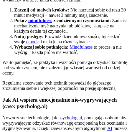
Zacznij od małych kroków:
Nie narzucaj sobie od razu 30
minut medytacji – nawet 3 minuty mają znaczenie.
Połącz
mindfulness
z codziennymi czynnościami:
Zamiast
mechanicznie myć naczynia lub pić kawę, skup się na
każdym detalu tej czynności.
Notuj postępy:
Prowadź dziennik uważności, by śledzić
swoje
emocje
i reakcje na różne sytuacje.
Wybaczaj sobie potknięcia:
Mindfulness
to proces, a nie
wyścig – każda próba ma wartość.
Warto pamiętać, że praktyka uważności pomaga odzyskać kontrolę
nad swoim życiem, nie uzależniając własnej wartości od cudzej
oceny.
Regularne stosowanie tych technik prowadzi do głębszego
zrozumienia siebie i większej odporności na presję społeczną.
Jak AI wspiera emocjonalnie nie-wygrywających
(case: psycholog.ai)
Nowoczesne technologie, jak
psycholog
.
ai
, pomagają osobom nie-
wygrywającym odzyskać równowagę emocjonalną bez oceniania i
stygmatyzowania. Dzięki zaawansowanym algorytmom
AI
możesz