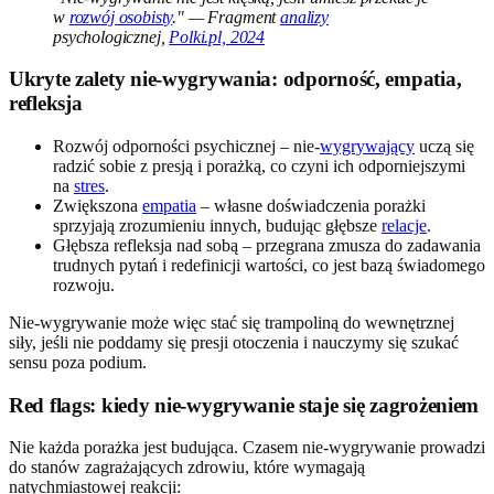
w
rozwój osobisty
." — Fragment
analizy
psychologicznej,
Polki.pl, 2024
Ukryte zalety nie-wygrywania: odporność, empatia,
refleksja
Rozwój odporności psychicznej – nie-
wygrywający
uczą się
radzić sobie z presją i porażką, co czyni ich odporniejszymi
na
stres
.
Zwiększona
empatia
– własne doświadczenia porażki
sprzyjają zrozumieniu innych, budując głębsze
relacje
.
Głębsza refleksja nad sobą – przegrana zmusza do zadawania
trudnych pytań i redefinicji wartości, co jest bazą świadomego
rozwoju.
Nie-wygrywanie może więc stać się trampoliną do wewnętrznej
siły, jeśli nie poddamy się presji otoczenia i nauczymy się szukać
sensu poza podium.
Red flags: kiedy nie-wygrywanie staje się zagrożeniem
Nie każda porażka jest budująca. Czasem nie-wygrywanie prowadzi
do stanów zagrażających zdrowiu, które wymagają
natychmiastowej reakcji: