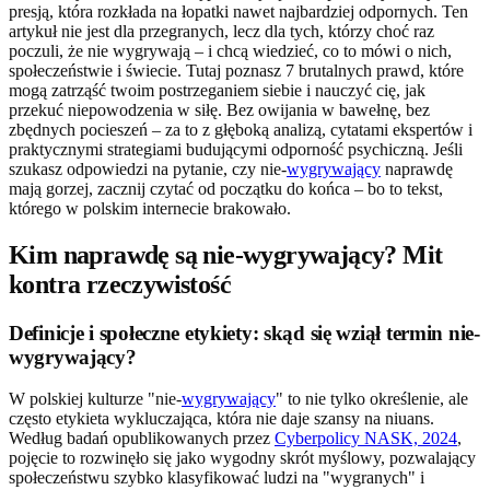
presją, która rozkłada na łopatki nawet najbardziej odpornych. Ten
artykuł nie jest dla przegranych, lecz dla tych, którzy choć raz
poczuli, że nie wygrywają – i chcą wiedzieć, co to mówi o nich,
społeczeństwie i świecie. Tutaj poznasz 7 brutalnych prawd, które
mogą zatrząść twoim postrzeganiem siebie i nauczyć cię, jak
przekuć niepowodzenia w siłę. Bez owijania w bawełnę, bez
zbędnych pocieszeń – za to z głęboką analizą, cytatami ekspertów i
praktycznymi strategiami budującymi odporność psychiczną. Jeśli
szukasz odpowiedzi na pytanie, czy nie-
wygrywający
naprawdę
mają gorzej, zacznij czytać od początku do końca – bo to tekst,
którego w polskim internecie brakowało.
Kim naprawdę są nie-wygrywający? Mit
kontra rzeczywistość
Definicje i społeczne etykiety: skąd się wziął termin nie-
wygrywający?
W polskiej kulturze "nie-
wygrywający
" to nie tylko określenie, ale
często etykieta wykluczająca, która nie daje szansy na niuans.
Według badań opublikowanych przez
Cyberpolicy NASK, 2024
,
pojęcie to rozwinęło się jako wygodny skrót myślowy, pozwalający
społeczeństwu szybko klasyfikować ludzi na "wygranych" i