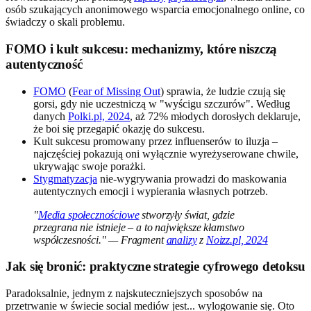
osób szukających anonimowego wsparcia emocjonalnego online, co
świadczy o skali problemu.
FOMO i kult sukcesu: mechanizmy, które niszczą
autentyczność
FOMO
(
Fear of Missing Out
) sprawia, że ludzie czują się
gorsi, gdy nie uczestniczą w "wyścigu szczurów". Według
danych
Polki.pl, 2024
, aż 72% młodych dorosłych deklaruje,
że boi się przegapić okazję do sukcesu.
Kult sukcesu promowany przez influenserów to iluzja –
najczęściej pokazują oni wyłącznie wyreżyserowane chwile,
ukrywając swoje porażki.
Stygmatyzacja
nie-wygrywania prowadzi do maskowania
autentycznych emocji i wypierania własnych potrzeb.
"
Media społecznościowe
stworzyły świat, gdzie
przegrana nie istnieje – a to największe kłamstwo
współczesności." — Fragment
analizy
z
Noizz.pl, 2024
Jak się bronić: praktyczne strategie cyfrowego detoksu
Paradoksalnie, jednym z najskuteczniejszych sposobów na
przetrwanie w świecie social mediów jest... wylogowanie się. Oto