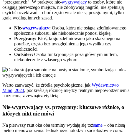
"przegranych". W praktyce nie-
wygrywający
to osoby, które nie
osiągają pierwszego miejsca, nie zdobywają nagród, nie spełniają
czyichś oczekiwań – choć często wcale nie są przegranymi, tylko
grają według innych zasad.
Nie-
wygrywający
:
Osoba, która nie osiąga zdefiniowanego
społecznie sukcesu, ale niekoniecznie ponosi klęskę.
Przegrany:
Ktoś, kogo zdefiniowano jako skazanego na
porażkę, często bez uwzględnienia jego wysiłku czy
okoliczności.
Outsider:
Osoba funkcjonująca poza głównym nurtem,
niekoniecznie z własnego wyboru.
Warto zauważyć, że źródła psychologiczne, jak
Wydawnictwo
Mind, 2023
, podkreślają różnicę między realnym niepowodzeniem a
narzuconą z zewnątrz etykietą.
Nie-wygrywający vs. przegrany: kluczowe różnice, o
których nikt nie mówi
Na pierwszy rzut oka oba terminy wydają się toż
same
– oba niosą
piętno niepowodzenia. Jednak psycholodzy i socjologowie coraz