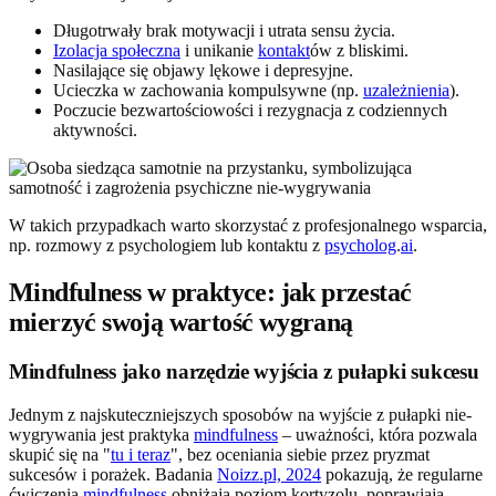
Długotrwały brak motywacji i utrata sensu życia.
Izolacja społeczna
i unikanie
kontakt
ów z bliskimi.
Nasilające się objawy lękowe i depresyjne.
Ucieczka w zachowania kompulsywne (np.
uzależnienia
).
Poczucie bezwartościowości i rezygnacja z codziennych
aktywności.
W takich przypadkach warto skorzystać z profesjonalnego wsparcia,
np. rozmowy z psychologiem lub kontaktu z
psycholog
.
ai
.
Mindfulness w praktyce: jak przestać
mierzyć swoją wartość wygraną
Mindfulness jako narzędzie wyjścia z pułapki sukcesu
Jednym z najskuteczniejszych sposobów na wyjście z pułapki nie-
wygrywania jest praktyka
mindfulness
– uważności, która pozwala
skupić się na "
tu i teraz
", bez oceniania siebie przez pryzmat
sukcesów i porażek. Badania
Noizz.pl, 2024
pokazują, że regularne
ćwiczenia
mindfulness
obniżają poziom kortyzolu, poprawiają