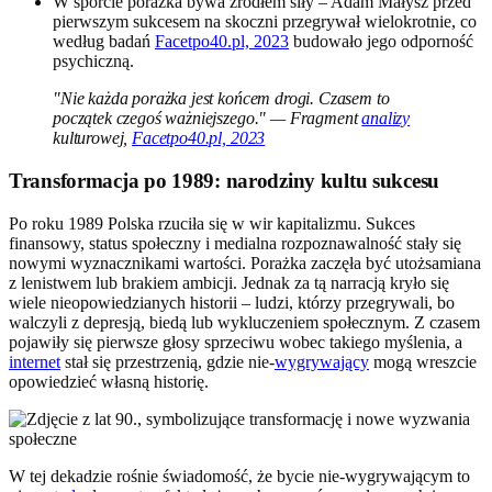
W sporcie porażka bywa źródłem siły – Adam Małysz przed
pierwszym sukcesem na skoczni przegrywał wielokrotnie, co
według badań
Facetpo40.pl, 2023
budowało jego odporność
psychiczną.
"Nie każda porażka jest końcem drogi. Czasem to
początek czegoś ważniejszego." — Fragment
analizy
kulturowej,
Facetpo40.pl, 2023
Transformacja po 1989: narodziny kultu sukcesu
Po roku 1989 Polska rzuciła się w wir kapitalizmu. Sukces
finansowy, status społeczny i medialna rozpoznawalność stały się
nowymi wyznacznikami wartości. Porażka zaczęła być utożsamiana
z lenistwem lub brakiem ambicji. Jednak za tą narracją kryło się
wiele nieopowiedzianych historii – ludzi, którzy przegrywali, bo
walczyli z depresją, biedą lub wykluczeniem społecznym. Z czasem
pojawiły się pierwsze głosy sprzeciwu wobec takiego myślenia, a
internet
stał się przestrzenią, gdzie nie-
wygrywający
mogą wreszcie
opowiedzieć własną historię.
W tej dekadzie rośnie świadomość, że bycie nie-wygrywającym to