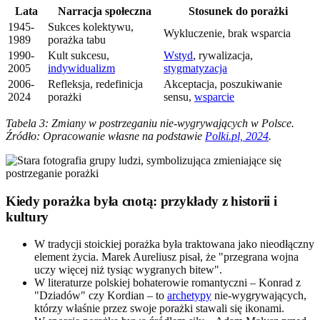
Lata
Narracja społeczna
Stosunek do porażki
1945-
Sukces kolektywu,
Wykluczenie, brak wsparcia
1989
porażka tabu
1990-
Kult sukcesu,
Wstyd
, rywalizacja,
2005
indywidualizm
stygmatyzacja
2006-
Refleksja, redefinicja
Akceptacja, poszukiwanie
2024
porażki
sensu,
wsparcie
Tabela 3: Zmiany w postrzeganiu nie-wygrywających w Polsce.
Źródło: Opracowanie własne na podstawie
Polki.pl, 2024
.
Kiedy porażka była cnotą: przykłady z historii i
kultury
W tradycji stoickiej porażka była traktowana jako nieodłączny
element życia. Marek Aureliusz pisał, że "przegrana wojna
uczy więcej niż tysiąc wygranych bitew".
W literaturze polskiej bohaterowie romantyczni – Konrad z
"Dziadów" czy Kordian – to
archetypy
nie-wygrywających,
którzy właśnie przez swoje porażki stawali się ikonami.