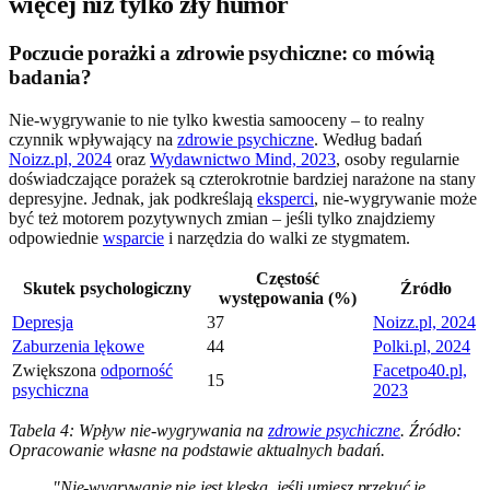
więcej niż tylko zły humor
Poczucie porażki a zdrowie psychiczne: co mówią
badania?
Nie-wygrywanie to nie tylko kwestia samooceny – to realny
czynnik wpływający na
zdrowie psychiczne
. Według badań
Noizz.pl, 2024
oraz
Wydawnictwo Mind, 2023
, osoby regularnie
doświadczające porażek są czterokrotnie bardziej narażone na stany
depresyjne. Jednak, jak podkreślają
eksperci
, nie-wygrywanie może
być też motorem pozytywnych zmian – jeśli tylko znajdziemy
odpowiednie
wsparcie
i narzędzia do walki ze stygmatem.
Częstość
Skutek psychologiczny
Źródło
występowania (%)
Depresja
37
Noizz.pl, 2024
Zaburzenia lękowe
44
Polki.pl, 2024
Zwiększona
odporność
Facetpo40.pl,
15
psychiczna
2023
Tabela 4: Wpływ nie-wygrywania na
zdrowie psychiczne
. Źródło:
Opracowanie własne na podstawie aktualnych badań.
"Nie-wygrywanie nie jest klęską, jeśli umiesz przekuć je