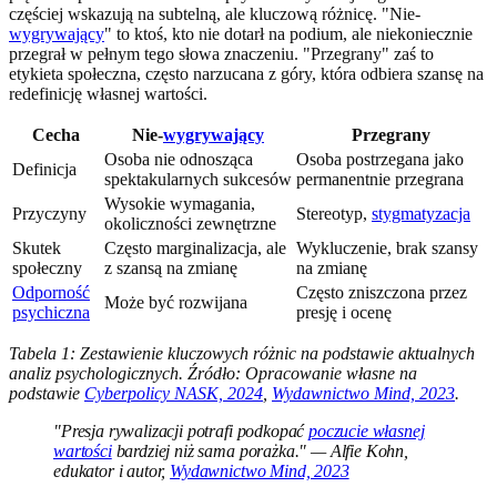
częściej wskazują na subtelną, ale kluczową różnicę. "Nie-
wygrywający
" to ktoś, kto nie dotarł na podium, ale niekoniecznie
przegrał w pełnym tego słowa znaczeniu. "Przegrany" zaś to
etykieta społeczna, często narzucana z góry, która odbiera szansę na
redefinicję własnej wartości.
Cecha
Nie-
wygrywający
Przegrany
Osoba nie odnosząca
Osoba postrzegana jako
Definicja
spektakularnych sukcesów
permanentnie przegrana
Wysokie wymagania,
Przyczyny
Stereotyp,
stygmatyzacja
okoliczności zewnętrzne
Skutek
Często marginalizacja, ale
Wykluczenie, brak szansy
społeczny
z szansą na zmianę
na zmianę
Odporność
Często zniszczona przez
Może być rozwijana
psychiczna
presję i ocenę
Tabela 1: Zestawienie kluczowych różnic na podstawie aktualnych
analiz psychologicznych. Źródło: Opracowanie własne na
podstawie
Cyberpolicy NASK, 2024
,
Wydawnictwo Mind, 2023
.
"Presja rywalizacji potrafi podkopać
poczucie własnej
wartości
bardziej niż sama porażka." — Alfie Kohn,
edukator i autor,
Wydawnictwo Mind, 2023