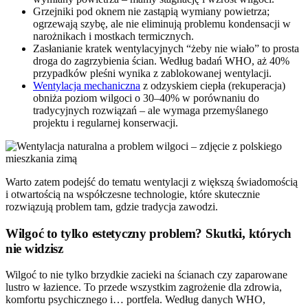
Grzejniki pod oknem nie zastąpią wymiany powietrza;
ogrzewają szybę, ale nie eliminują problemu kondensacji w
narożnikach i mostkach termicznych.
Zasłanianie kratek wentylacyjnych “żeby nie wiało” to prosta
droga do zagrzybienia ścian. Według badań WHO, aż 40%
przypadków pleśni wynika z zablokowanej wentylacji.
Wentylacja mechaniczna
z odzyskiem ciepła (rekuperacja)
obniża poziom wilgoci o 30–40% w porównaniu do
tradycyjnych rozwiązań – ale wymaga przemyślanego
projektu i regularnej konserwacji.
Warto zatem podejść do tematu wentylacji z większą świadomością
i otwartością na współczesne technologie, które skutecznie
rozwiązują problem tam, gdzie tradycja zawodzi.
Wilgoć to tylko estetyczny problem? Skutki, których
nie widzisz
Wilgoć to nie tylko brzydkie zacieki na ścianach czy zaparowane
lustro w łazience. To przede wszystkim zagrożenie dla zdrowia,
komfortu psychicznego i… portfela. Według danych WHO,