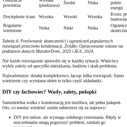
Osuszacze
Wysoka
Średni
Niska
pobór
powietrza
(punktowa)
energii
Koszt, p
Docieplenie ścian
Wysoka
Wysoki
Wysoka
budowla
Regularne
Ogranic
Niska
Niski
Niska
wietrzenie
skuteczn
Tabela 4: Porównanie skuteczności i ograniczeń popularnych
rozwiązań przeciwko kondensacji. Źródło: Opracowanie własne na
podstawie danych MuratorDom, 2025 i IEA, 2024.
Nie każde rozwiązanie sprawdzi się w każdej sytuacji. Właściwy
wybór zależy od specyfiki mieszkania, budżetu i skali problemu.
Najważniejsze: działaj kompleksowo, łącząc kilka rozwiązań. Samo
wietrzenie czy wymiana okien to tylko część układanki.
DIY czy fachowiec? Wady, zalety, pułapki
Samodzielna walka z kondensacją jest możliwa, ale pełna pułapek.
Oto, co musisz wiedzieć zanim zabierzesz się za naprawy:
DIY jest tańsze, ale wymaga solidnego rozeznania. Błędy w
uszczelnianiu mogą pogorszyć problem, zamiast go