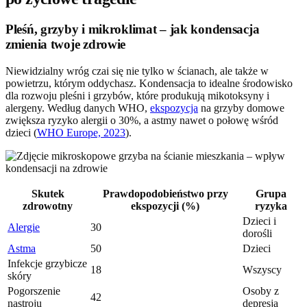
Pleśń, grzyby i mikroklimat – jak kondensacja
zmienia twoje zdrowie
Niewidzialny wróg czai się nie tylko w ścianach, ale także w
powietrzu, którym oddychasz. Kondensacja to idealne środowisko
dla rozwoju pleśni i grzybów, które produkują mikotoksyny i
alergeny. Według danych WHO,
ekspozycja
na grzyby domowe
zwiększa ryzyko alergii o 30%, a astmy nawet o połowę wśród
dzieci (
WHO Europe, 2023
).
Skutek
Prawdopodobieństwo przy
Grupa
zdrowotny
ekspozycji (%)
ryzyka
Dzieci i
Alergie
30
dorośli
Astma
50
Dzieci
Infekcje grzybicze
18
Wszyscy
skóry
Pogorszenie
Osoby z
42
nastroju
depresją