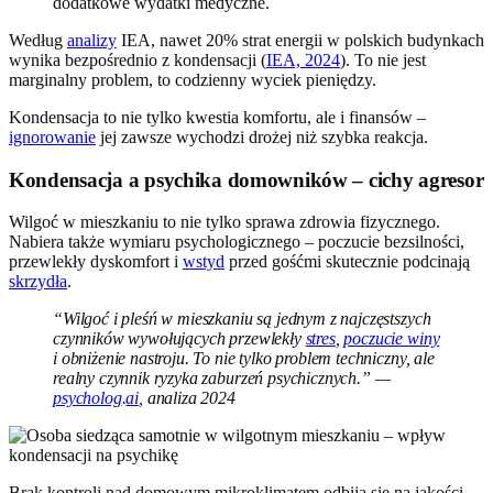
dodatkowe wydatki medyczne.
Według
analizy
IEA, nawet 20% strat energii w polskich budynkach
wynika bezpośrednio z kondensacji (
IEA, 2024
). To nie jest
marginalny problem, to codzienny wyciek pieniędzy.
Kondensacja to nie tylko kwestia komfortu, ale i finansów –
ignorowanie
jej zawsze wychodzi drożej niż szybka reakcja.
Kondensacja a psychika domowników – cichy agresor
Wilgoć w mieszkaniu to nie tylko sprawa zdrowia fizycznego.
Nabiera także wymiaru psychologicznego – poczucie bezsilności,
przewlekły dyskomfort i
wstyd
przed gośćmi skutecznie podcinają
skrzydła
.
“Wilgoć i pleśń w mieszkaniu są jednym z najczęstszych
czynników wywołujących przewlekły
stres
,
poczucie winy
i obniżenie nastroju. To nie tylko problem techniczny, ale
realny czynnik ryzyka zaburzeń psychicznych.” —
psycholog
.
ai
, analiza 2024
Brak kontroli nad domowym mikroklimatem odbija się na jakości