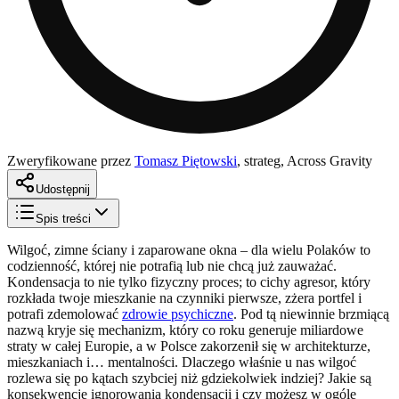
Zweryfikowane przez
Tomasz Piętowski
,
strateg, Across Gravity
Udostępnij
Spis treści
Wilgoć, zimne ściany i zaparowane okna – dla wielu Polaków to
codzienność, której nie potrafią lub nie chcą już zauważać.
Kondensacja to nie tylko fizyczny proces; to cichy agresor, który
rozkłada twoje mieszkanie na czynniki pierwsze, zżera portfel i
potrafi zdemolować
zdrowie psychiczne
. Pod tą niewinnie brzmiącą
nazwą kryje się mechanizm, który co roku generuje miliardowe
straty w całej Europie, a w Polsce zakorzenił się w architekturze,
mieszkaniach i… mentalności. Dlaczego właśnie u nas wilgoć
rozlewa się po kątach szybciej niż gdziekolwiek indziej? Jakie są
konsekwencje ignorowania kondensacji i czy możesz w ogóle