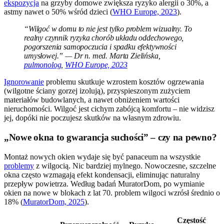
ekspozycja
na grzyby domowe zwiększa ryzyko alergii o 30%, a
astmy nawet o 50% wśród dzieci (
WHO Europe, 2023
).
“Wilgoć w domu to nie jest tylko problem wizualny. To
realny czynnik ryzyka chorób układu oddechowego,
pogorszenia samopoczucia i spadku efektywności
umysłowej.” — Dr n. med. Marta Zielińska,
pulmonolog
,
WHO Europe, 2023
Ignorowanie
problemu skutkuje wzrostem kosztów ogrzewania
(wilgotne ściany gorzej izolują), przyspieszonym zużyciem
materiałów budowlanych, a nawet obniżeniem wartości
nieruchomości. Wilgoć jest cichym zabójcą komfortu – nie widzisz
jej, dopóki nie poczujesz skutków na własnym zdrowiu.
„Nowe okna to gwarancja suchości” – czy na pewno?
Montaż nowych okien wydaje się być panaceum na wszystkie
problemy
z wilgocią. Nic bardziej mylnego. Nowoczesne, szczelne
okna często wzmagają efekt kondensacji, eliminując naturalny
przepływ powietrza. Według badań MuratorDom, po wymianie
okien na nowe w blokach z lat 70. problem wilgoci wzrósł średnio o
18% (
MuratorDom, 2025
).
Częstość