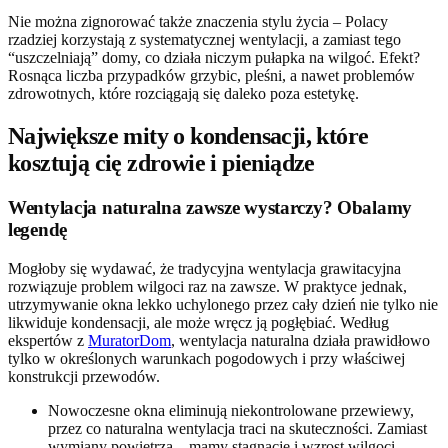
Nie można zignorować także znaczenia stylu życia – Polacy
rzadziej korzystają z systematycznej wentylacji, a zamiast tego
“uszczelniają” domy, co działa niczym pułapka na wilgoć. Efekt?
Rosnąca liczba przypadków grzybic, pleśni, a nawet problemów
zdrowotnych, które rozciągają się daleko poza estetykę.
Największe mity o kondensacji, które
kosztują cię zdrowie i pieniądze
Wentylacja naturalna zawsze wystarczy? Obalamy
legendę
Mogłoby się wydawać, że tradycyjna wentylacja grawitacyjna
rozwiązuje problem wilgoci raz na zawsze. W praktyce jednak,
utrzymywanie okna lekko uchylonego przez cały dzień nie tylko nie
likwiduje kondensacji, ale może wręcz ją pogłębiać. Według
ekspertów z
MuratorDom
, wentylacja naturalna działa prawidłowo
tylko w określonych warunkach pogodowych i przy właściwej
konstrukcji przewodów.
Nowoczesne okna eliminują niekontrolowane przewiewy,
przez co naturalna wentylacja traci na skuteczności. Zamiast
wymiany powietrza – mamy stagnację i wzrost wilgoci.