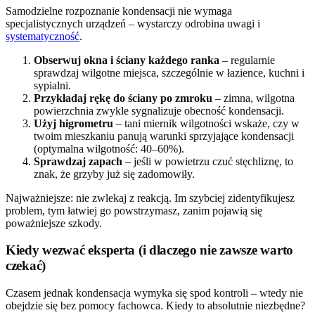
Samodzielne rozpoznanie kondensacji nie wymaga
specjalistycznych urządzeń – wystarczy odrobina uwagi i
systematyczność
.
Obserwuj okna i ściany każdego ranka
– regularnie
sprawdzaj wilgotne miejsca, szczególnie w łazience, kuchni i
sypialni.
Przykładaj rękę do ściany po zmroku
– zimna, wilgotna
powierzchnia zwykle sygnalizuje obecność kondensacji.
Użyj higrometru
– tani miernik wilgotności wskaże, czy w
twoim mieszkaniu panują warunki sprzyjające kondensacji
(optymalna wilgotność: 40–60%).
Sprawdzaj zapach
– jeśli w powietrzu czuć stęchliznę, to
znak, że grzyby już się zadomowiły.
Najważniejsze: nie zwlekaj z reakcją. Im szybciej zidentyfikujesz
problem, tym łatwiej go powstrzymasz, zanim pojawią się
poważniejsze szkody.
Kiedy wezwać eksperta (i dlaczego nie zawsze warto
czekać)
Czasem jednak kondensacja wymyka się spod kontroli – wtedy nie
obejdzie się bez pomocy fachowca. Kiedy to absolutnie niezbędne?