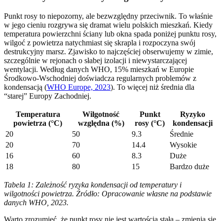
Punkt rosy to niepozorny, ale bezwzględny przeciwnik. To właśnie
w jego cieniu rozgrywa się dramat wielu polskich mieszkań. Kiedy
temperatura powierzchni ściany lub okna spada poniżej punktu rosy,
wilgoć z powietrza natychmiast się skrapla i rozpoczyna swój
destrukcyjny marsz. Zjawisko to najczęściej obserwujemy w zimie,
szczególnie w rejonach o słabej izolacji i niewystarczającej
wentylacji. Według danych WHO, 15% mieszkań w Europie
Środkowo-Wschodniej doświadcza regularnych problemów z
kondensacją (
WHO Europe, 2023
). To więcej niż średnia dla
“starej” Europy Zachodniej.
Temperatura
Wilgotność
Punkt
Ryzyko
powietrza (°C)
względna (%)
rosy (°C)
kondensacji
20
50
9.3
Średnie
20
70
14.4
Wysokie
16
60
8.3
Duże
18
80
15
Bardzo duże
Tabela 1: Zależność ryzyka kondensacji od temperatury i
wilgotności powietrza. Źródło: Opracowanie własne na podstawie
danych WHO, 2023.
Warto zrozumieć, że punkt rosy nie jest wartością stałą – zmienia się