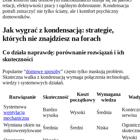
relacji, efektywności pracy i ogólnym dobrostanie. Kondensacja
potrafi zniszczyć nie tylko ściany, ale i komfort psychiczny
domowników.
Jak wygrać z kondensacją: strategie,
których nie znajdziesz na forach
Co działa naprawdę: porównanie rozwiązań i ich
skuteczności
Popularne “
domowe sposoby
” często tylko maskują problem.
Skuteczna walka z kondensacją wymaga połączenia technologii,
wiedzy i systemowych działań.
Koszt
Wymagana
Rozwiązanie
Skuteczność
Wad
początkowy
wiedza
Systemowa
Bardzo
Koniecz
wentylacja
Wysoki
Średnia
wysoka
serwisu
mechaniczna
Wymiana okien na
Ogranic
Średnia
Średni
Niska
mikrowentylowane
skuteczn
Wysoki