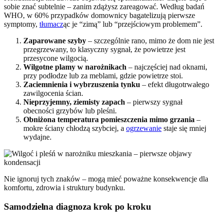
sobie znać subtelnie – zanim zdążysz zareagować. Według badań
WHO, w 60% przypadków domownicy bagatelizują pierwsze
symptomy,
tłumacz
ąc je “zimą” lub “przejściowym problemem”.
Zaparowane szyby
– szczególnie rano, mimo że dom nie jest
przegrzewany, to klasyczny sygnał, że powietrze jest
przesycone wilgocią.
Wilgotne plamy w narożnikach
– najczęściej nad oknami,
przy podłodze lub za meblami, gdzie powietrze stoi.
Zaciemnienia i wybrzuszenia tynku
– efekt długotrwałego
zawilgocenia ścian.
Nieprzyjemny, ziemisty zapach
– pierwszy sygnał
obecności grzybów lub pleśni.
Obniżona temperatura pomieszczenia mimo grzania
–
mokre ściany chłodzą szybciej, a
ogrzewanie
staje się mniej
wydajne.
Nie ignoruj tych znaków – mogą mieć poważne konsekwencje dla
komfortu, zdrowia i struktury budynku.
Samodzielna diagnoza krok po kroku