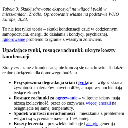
Tabela 3: Skutki zdrowotne ekspozycji na wilgoć i pleśń w
mieszkaniach. Źródło: Opracowanie własne na podstawie WHO
Europe, 2023.
To nie jest tylko teoria – skutki kondensacji czuć w codziennym
samopoczuciu, energii do działania i kondycji psychicznej.
Ignorowanie
problemu to igranie z własnym zdrowiem.
Upadające tynki, rosnące rachunki: ukryte koszty
kondensacji
Straty związane z kondensacją nie kończą się na zdrowiu. To także
realne obciążenie dla domowego budżetu.
Przyspieszona degradacja ścian i
tynk
ów
– wilgoć skraca
żywotność materiałów nawet o 40%, a naprawy pochłaniają
tysiące złotych.
Rosnące rachunki za
ogrzewanie
– wilgotne ściany mają
niższą izolacyjność, przez co zużywasz
więcej energii
na
osiągnięcie tej samej temperatury.
Spadek wartości nieruchomości
– mieszkania z problemem
wilgoci są wyceniane nawet o 15% taniej.
Koszty leczenia
– przewlekłe infekcje i
alergie
generują