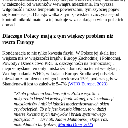
w zależności od warunków wewnątrz mieszkania. Im wyższa
wilgotność i niższa temperatura powierzchni, tym szybciej pojawi
się kondensacja. Dlatego walka z tym zjawiskiem zaczyna się od
kontroli mikroklimatu – a tej brakuje w zaskakująco wielu polskich
domach.
Dlaczego Polacy mają z tym większy problem niż
reszta Europy
Kondensacja to nie tylko kwestia fizyki. W Polsce jej skala jest
większa niż w większości krajów Europy Zachodniej i Północnej.
Powody? Dziedzictwo PRL-u, oszczędności na termoizolacji,
nieprzemyślane remonty i niska świadomość na temat wentylacji.
Według badania WHO, w krajach Europy Środkowej odsetek
mieszkań z problemem wilgoci przekracza 15%, podczas gdy w
Skandynawii jest to zaledwie 5–7% (
WHO Europe, 2023
).
“Skala problemu kondensacji w Polsce wynika z
połączenia kiepskiej tradycji budowlanej, braku edukacji
mieszkańców i niskiej jakości modernizowanych okien
czy dociepleń. To nie jest kwestia klimatu, to w dużej
mierze kwestia złych nawyków i braku systemowego
podejścia.” — Dr hab. Adam Malinowski, ekspert ds.
mikroklimatu budynków,
MuratorDom, 2025