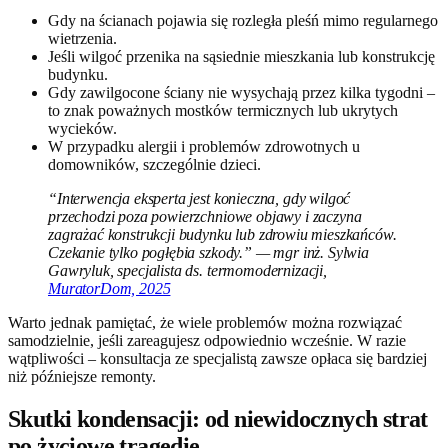
Gdy na ścianach pojawia się rozległa pleśń mimo regularnego
wietrzenia.
Jeśli wilgoć przenika na sąsiednie mieszkania lub konstrukcję
budynku.
Gdy zawilgocone ściany nie wysychają przez kilka tygodni –
to znak poważnych mostków termicznych lub ukrytych
wycieków.
W przypadku alergii i problemów zdrowotnych u
domowników, szczególnie dzieci.
“Interwencja eksperta jest konieczna, gdy wilgoć
przechodzi poza powierzchniowe objawy i zaczyna
zagrażać konstrukcji budynku lub zdrowiu mieszkańców.
Czekanie tylko pogłębia szkody.” — mgr inż. Sylwia
Gawryluk, specjalista ds. termomodernizacji,
MuratorDom, 2025
Warto jednak pamiętać, że wiele problemów można rozwiązać
samodzielnie, jeśli zareagujesz odpowiednio wcześnie. W razie
wątpliwości – konsultacja ze specjalistą zawsze opłaca się bardziej
niż późniejsze remonty.
Skutki kondensacji: od niewidocznych strat
po życiowe tragedie