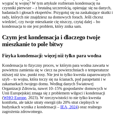
wygrać tę wojnę? W tym artykule rozbieram kondensację na
czynniki pierwsze – z brutalną szczerością, opierając się na danych,
badaniach i głosach ekspertów. Przygotuj się na zaskakujące skutki i
rady, których nie znajdziesz na domowych forach. Jeśli chcesz
wiedzieć, czy twoje mieszkanie cię niszczy, czytaj dalej – bo
kondensacja to nie jest problem, który znika sam.
Czym jest kondensacja i dlaczego twoje
mieszkanie to pole bitwy
Fizyka kondensacji: więcej niż tylko para wodna
Kondensacja to fizyczny proces, w którym para wodna zawarta w
powietrzu zamienia się w ciecz na powierzchniach o temperaturze
niższej niż tzw. punkt rosy. Nie jest to tylko kwestia zaparowanych
szyb – to wojna, która toczy się na ścianach, pod parapetami i w
zakamarkach twojego domu. Według danych Światowej
Organizacji Zdrowia, nawet 10–15% gospodarstw domowych w
Unii Europejskiej zmaga się z problemem wilgoci i kondensacji
(
WHO Europe
, 2023). W rzeczywistości to nie tylko kwestia
komfortu, ale także utraty energii (do 20% strat cieplnych w
budynkach wynika z kondensacji –
IEA, 2024
) oraz realnego
zagrożenia zdrowotnego.