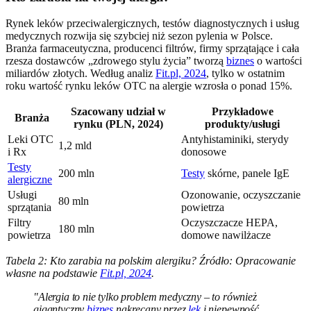
Rynek leków przeciwalergicznych, testów diagnostycznych i usług
medycznych rozwija się szybciej niż sezon pylenia w Polsce.
Branża farmaceutyczna, producenci filtrów, firmy sprzątające i cała
rzesza dostawców „zdrowego stylu życia” tworzą
biznes
o wartości
miliardów złotych. Według analiz
Fit.pl, 2024
, tylko w ostatnim
roku wartość rynku leków OTC na alergie wzrosła o ponad 15%.
Szacowany udział w
Przykładowe
Branża
rynku (PLN, 2024)
produkty/usługi
Leki OTC
Antyhistaminiki, sterydy
1,2 mld
i Rx
donosowe
Testy
200 mln
Testy
skórne, panele IgE
alergiczne
Usługi
Ozonowanie, oczyszczanie
80 mln
sprzątania
powietrza
Filtry
Oczyszczacze HEPA,
180 mln
powietrza
domowe nawilżacze
Tabela 2: Kto zarabia na polskim alergiku? Źródło: Opracowanie
własne na podstawie
Fit.pl, 2024
.
"Alergia to nie tylko problem medyczny – to również
gigantyczny
biznes
nakręcany przez
lęk
i niepewność