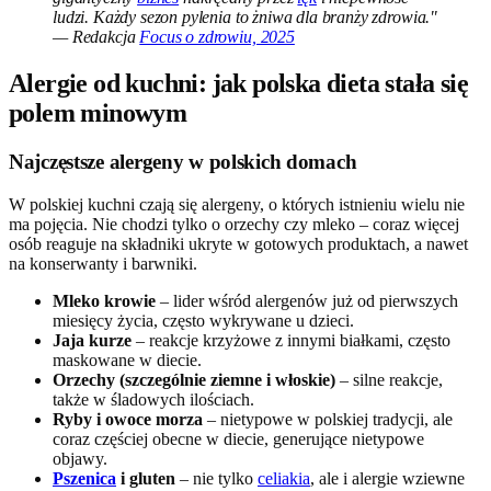
ludzi. Każdy sezon pylenia to żniwa dla branży zdrowia."
— Redakcja
Focus o zdrowiu, 2025
Alergie od kuchni: jak polska dieta stała się
polem minowym
Najczęstsze alergeny w polskich domach
W polskiej kuchni czają się alergeny, o których istnieniu wielu nie
ma pojęcia. Nie chodzi tylko o orzechy czy mleko – coraz więcej
osób reaguje na składniki ukryte w gotowych produktach, a nawet
na konserwanty i barwniki.
Mleko krowie
– lider wśród alergenów już od pierwszych
miesięcy życia, często wykrywane u dzieci.
Jaja kurze
– reakcje krzyżowe z innymi białkami, często
maskowane w diecie.
Orzechy (szczególnie ziemne i włoskie)
– silne reakcje,
także w śladowych ilościach.
Ryby i owoce morza
– nietypowe w polskiej tradycji, ale
coraz częściej obecne w diecie, generujące nietypowe
objawy.
Pszenica
i gluten
– nie tylko
celiakia
, ale i alergie wziewne