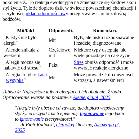
pokolenia Z. To reakcja ewolucyjna na zmieniające się środowisko i
styl życia. Tyle że dopiero dziś, w świecie powszechnej chemizacji i
sterylności,
układ odpornościowy
przegrywa w starciu z ilością
bodźców.
Mit/fakt
Odpowiedź
Komentarz
„Kiedyś nie było
Były, ale nisko rozpoznawalne
Mit
alergii”
i rzadziej diagnozowane
„Alergie znikają z
Częściowo
Niektóre typy ustępują, ale
wiekiem”
mit
wiele pozostaje na całe życie
„Alergii można się
Stres
obniża odporność i może
Fakt
nabawić od stresu”
wywołać reakcje alergiczne
„Alergia to tylko
katar
Może prowadzić do duszności,
Mit
i
wysypka
”
wstrząsu, a nawet śmierci
Tabela 4: Najczęstsze mity o alergiach i ich obalenie. Źródło:
Opracowanie własne na podstawie
Alealergia.pl, 2025
.
"Alergie były obecne od zawsze, ale dopiero współczesny
styl życia uczynił z nich epidemię.
Ignorowanie
tego faktu
to
ignorowanie
rzeczywistości."
— dr Piotr Rudnicki,
alergolog
kliniczny,
Alealergia.pl,
2025