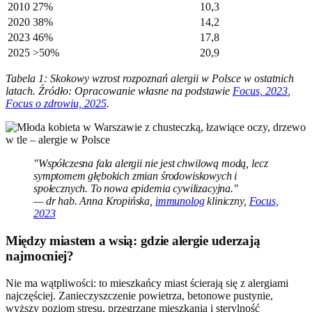
2010
27%
10,3
2020
38%
14,2
2023
46%
17,8
2025
>50%
20,9
Tabela 1: Skokowy wzrost rozpoznań alergii w Polsce w ostatnich
latach. Źródło: Opracowanie własne na podstawie
Focus, 2023
,
Focus o zdrowiu, 2025
.
"Współczesna fala alergii nie jest chwilową modą, lecz
symptomem głębokich zmian środowiskowych i
społecznych. To nowa epidemia cywilizacyjna."
— dr hab. Anna Kropińska,
immunolog
kliniczny,
Focus,
2023
Między miastem a wsią: gdzie alergie uderzają
najmocniej?
Nie ma wątpliwości: to mieszkańcy miast ścierają się z alergiami
najczęściej. Zanieczyszczenie powietrza, betonowe pustynie,
wyższy poziom stresu, przegrzane mieszkania i sterylność