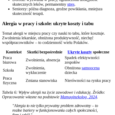
skutecznych leków, permanentny
stres
.
Seniorzy: późna diagnoza, groźne powikłania, mniejsza
skuteczność terapii.
Alergia w pracy i szkole: ukryte koszty i tabu
Temat alergii w miejscu pracy czy nauki to tabu, które kosztuje.
Zwolnienia lekarskie, obniżona produktywność, niechęć
współpracowników – to codzienność wielu Polaków.
Kontekst
Skutki bezpośrednie
Ukryte koszty
społeczne
Praca
Spadek efektywności
Zwolnienia, absencja
biurowa
zespołów
Zwolnienia,
Obniżona
samoocena
Szkoła
wykluczenie
dziecka
Praca
Zmiana stanowiska
Nierówności na rynku pracy
fizyczna
Tabela 6: Wpływ alergii na życie zawodowe i edukację. Źródło:
Opracowanie własne na podstawie
Mamaginekolog, 2024
.
"Alergia to nie tylko prywatny problem zdrowotny – to
realne bariery w funkcjonowaniu całych społeczności,
firm i szkół."