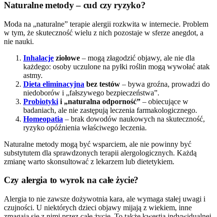
Naturalne metody – cud czy ryzyko?
Moda na „naturalne” terapie alergii rozkwita w internecie. Problem
w tym, że skuteczność wielu z nich pozostaje w sferze anegdot, a
nie nauki.
Inhalacje
ziołowe
– mogą złagodzić objawy, ale nie dla
każdego: osoby uczulone na pyłki roślin mogą wywołać atak
astmy.
Dieta eliminacyjna
bez testów
– bywa groźna, prowadzi do
niedoborów i „fałszywego bezpieczeństwa”.
Probiotyki
i „naturalna odporność”
– obiecujące w
badaniach, ale nie zastępują leczenia farmakologicznego.
Homeopatia
– brak dowodów naukowych na skuteczność,
ryzyko opóźnienia właściwego leczenia.
Naturalne metody mogą być wsparciem, ale nie powinny być
substytutem dla sprawdzonych terapii alergologicznych. Każdą
zmianę warto skonsultować z lekarzem lub dietetykiem.
Czy alergia to wyrok na całe życie?
Alergia to nie zawsze dożywotnia kara, ale wymaga stałej uwagi i
czujności. U niektórych dzieci objawy mijają z wiekiem, inne
zmagają się z nimi przez całe życie. To także kwestia indywidualnej