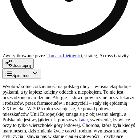
Zweryfikowane przez
Tomasz Piętowski
,
strateg, Across Gravity
Udostępnij
Spis treści
Wyobraź sobie codzienność na polskiej ulicy – wiosna eksploduje
pyłkami, a ty łapiesz kolejny oddech z niepokojem. To nie jest
przesadzone marudzenie. Alergie – słowo powtarzane przez lekarzy
i rodziców, przez farmaceutów i nauczycieli – stały się epidemią
XXI wieku. W 2025 roku szacuje się, że ponad połowa
mieszkańców Unii Europejskiej zmaga się z objawami alergii, a
Polska nie jest wyjątkiem. Uporczywy
katar
, swędzenie, łzawiące
oczy to tylko wierzchołek góry lodowej. Choroba, która była kiedyś
marginesem, dziś zmienia życie całych rodzin, wymusza zmianę
stylu życia i stawia nas w stanie ciągłej gotowości – czyhające