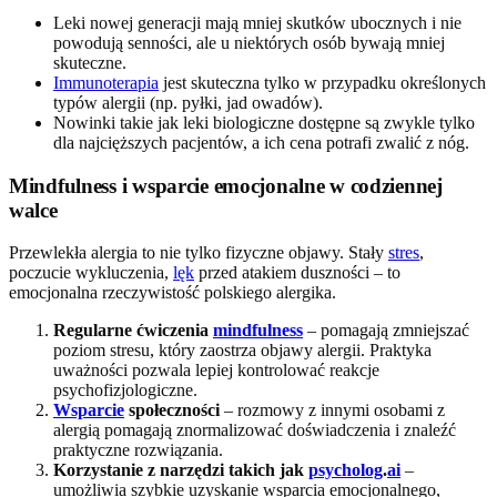
Leki nowej generacji mają mniej skutków ubocznych i nie
powodują senności, ale u niektórych osób bywają mniej
skuteczne.
Immunoterapia
jest skuteczna tylko w przypadku określonych
typów alergii (np. pyłki, jad owadów).
Nowinki takie jak leki biologiczne dostępne są zwykle tylko
dla najcięższych pacjentów, a ich cena potrafi zwalić z nóg.
Mindfulness i wsparcie emocjonalne w codziennej
walce
Przewlekła alergia to nie tylko fizyczne objawy. Stały
stres
,
poczucie wykluczenia,
lęk
przed atakiem duszności – to
emocjonalna rzeczywistość polskiego alergika.
Regularne ćwiczenia
mindfulness
– pomagają zmniejszać
poziom stresu, który zaostrza objawy alergii. Praktyka
uważności pozwala lepiej kontrolować reakcje
psychofizjologiczne.
Wsparcie
społeczności
– rozmowy z innymi osobami z
alergią pomagają znormalizować doświadczenia i znaleźć
praktyczne rozwiązania.
Korzystanie z narzędzi takich jak
psycholog
.
ai
–
umożliwia szybkie uzyskanie wsparcia emocjonalnego,