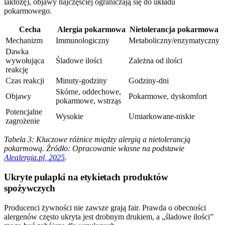
laktozę), objawy najczęściej ograniczają się do układu
pokarmowego.
Cecha
Alergia pokarmowa
Nietolerancja pokarmowa
Mechanizm
Immunologiczny
Metaboliczny/enzymatyczny
Dawka
wywołująca
Śladowe ilości
Zależna od ilości
reakcję
Czas reakcji
Minuty-godziny
Godziny-dni
Skórne, oddechowe,
Objawy
Pokarmowe, dyskomfort
pokarmowe, wstrząs
Potencjalne
Wysokie
Umiarkowane-niskie
zagrożenie
Tabela 3: Kluczowe różnice między alergią a nietolerancją
pokarmową. Źródło: Opracowanie własne na podstawie
Alealergia.pl, 2025
.
Ukryte pułapki na etykietach produktów
spożywczych
Producenci żywności nie zawsze grają fair. Prawda o obecności
alergenów często ukryta jest drobnym drukiem, a „śladowe ilości”