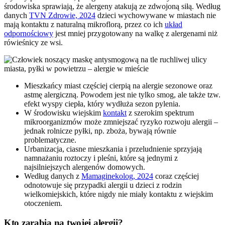
środowiska sprawiają, że alergeny atakują ze zdwojoną siłą. Według
danych
TVN Zdrowie, 2024
dzieci wychowywane w miastach nie
mają kontaktu z naturalną mikroflorą, przez co ich
układ
odpornościowy
jest mniej przygotowany na walkę z alergenami niż
rówieśnicy ze wsi.
Mieszkańcy miast częściej cierpią na alergie sezonowe oraz
astmę alergiczną. Powodem jest nie tylko smog, ale także tzw.
efekt wyspy ciepła, który wydłuża sezon pylenia.
W środowisku wiejskim
kontakt
z szerokim spektrum
mikroorganizmów może zmniejszać ryzyko rozwoju alergii –
jednak rolnicze pyłki, np. zboża, bywają równie
problematyczne.
Urbanizacja, ciasne mieszkania i przeludnienie sprzyjają
namnażaniu roztoczy i pleśni, które są jednymi z
najsilniejszych alergenów domowych.
Według danych z
Mamaginekolog, 2024
coraz częściej
odnotowuje się przypadki alergii u dzieci z rodzin
wielkomiejskich, które nigdy nie miały kontaktu z wiejskim
otoczeniem.
Kto zarabia na twojej alergii?