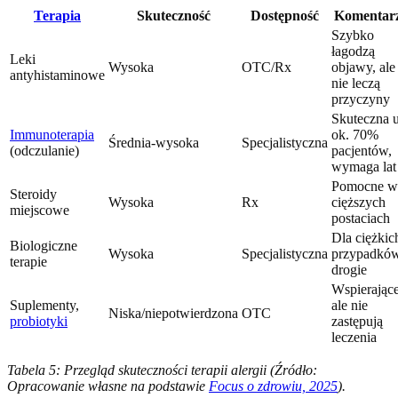
Terapia
Skuteczność
Dostępność
Komentar
Szybko
łagodzą
Leki
Wysoka
OTC/Rx
objawy, ale
antyhistaminowe
nie leczą
przyczyny
Skuteczna 
Immunoterapia
ok. 70%
Średnia-wysoka
Specjalistyczna
(odczulanie)
pacjentów,
wymaga lat
Pomocne w
Steroidy
Wysoka
Rx
cięższych
miejscowe
postaciach
Dla ciężkic
Biologiczne
Wysoka
Specjalistyczna
przypadków
terapie
drogie
Wspierające
Suplementy,
ale nie
Niska/niepotwierdzona
OTC
probiotyki
zastępują
leczenia
Tabela 5: Przegląd skuteczności terapii alergii (Źródło:
Opracowanie własne na podstawie
Focus o zdrowiu, 2025
).