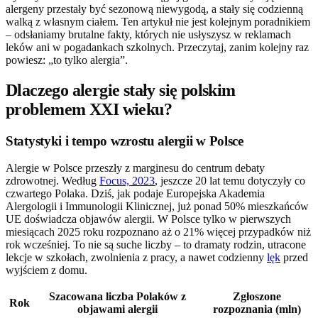
alergeny przestały być sezonową niewygodą, a stały się codzienną
walką z własnym ciałem. Ten artykuł nie jest kolejnym poradnikiem
– odsłaniamy brutalne fakty, których nie usłyszysz w reklamach
leków ani w pogadankach szkolnych. Przeczytaj, zanim kolejny raz
powiesz: „to tylko alergia”.
Dlaczego alergie stały się polskim
problemem XXI wieku?
Statystyki i tempo wzrostu alergii w Polsce
Alergie w Polsce przeszły z marginesu do centrum debaty
zdrowotnej. Według
Focus, 2023
, jeszcze 20 lat temu dotyczyły co
czwartego Polaka. Dziś, jak podaje Europejska Akademia
Alergologii i Immunologii Klinicznej, już ponad 50% mieszkańców
UE doświadcza objawów alergii. W Polsce tylko w pierwszych
miesiącach 2025 roku rozpoznano aż o 21% więcej przypadków niż
rok wcześniej. To nie są suche liczby – to dramaty rodzin, utracone
lekcje w szkołach, zwolnienia z pracy, a nawet codzienny
lęk
przed
wyjściem z domu.
Szacowana liczba Polaków z
Zgłoszone
Rok
objawami alergii
rozpoznania (mln)