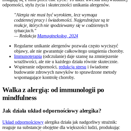
odporności, stylu życia i skuteczności unikania alergenów.
"Alergia nie musi być wyrokiem, lecz wymaga
codziennej pracy i świadomości. Najgroźniejsze są te
reakcje, których nie spodziewamy się w codziennych
sytuacjach."
— Redakcja
Mamaginekolog, 2024
Regularne unikanie alergenów pozwala często wyciszyć
objawy, ale nie gwarantuje całkowitego ustąpienia choroby.
Immunoterapia
(odczulanie) daje szansę na zmniejszenie
wrażliwości, ale nie u każdego działa równie skutecznie.
Wspieranie odporności,
redukcja stresu
i świadome
budowanie zdrowych nawyków to sprawdzone metody
wspomagające kontrolę choroby.
Walka z alergią: od immunologii po
mindfulness
Jak działa układ odpornościowy alergika?
Układ odpornościowy
alergika działa jak nadgorliwy strażnik:
reaguje na substancje obojętne dla większości ludzi, produkując