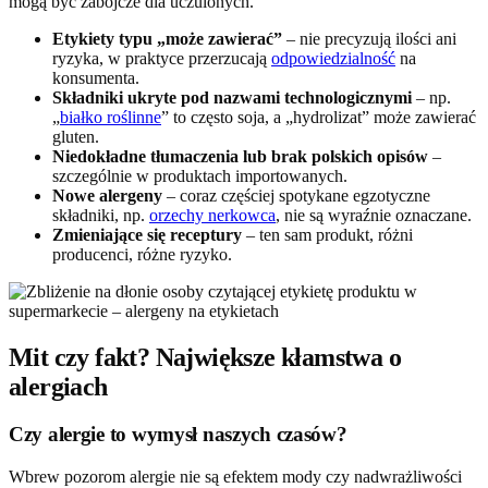
mogą być zabójcze dla uczulonych.
Etykiety typu „może zawierać”
– nie precyzują ilości ani
ryzyka, w praktyce przerzucają
odpowiedzialność
na
konsumenta.
Składniki ukryte pod nazwami technologicznymi
– np.
„
białko roślinne
” to często soja, a „hydrolizat” może zawierać
gluten.
Niedokładne tłumaczenia lub brak polskich opisów
–
szczególnie w produktach importowanych.
Nowe alergeny
– coraz częściej spotykane egzotyczne
składniki, np.
orzechy nerkowca
, nie są wyraźnie oznaczane.
Zmieniające się receptury
– ten sam produkt, różni
producenci, różne ryzyko.
Mit czy fakt? Największe kłamstwa o
alergiach
Czy alergie to wymysł naszych czasów?
Wbrew pozorom alergie nie są efektem mody czy nadwrażliwości