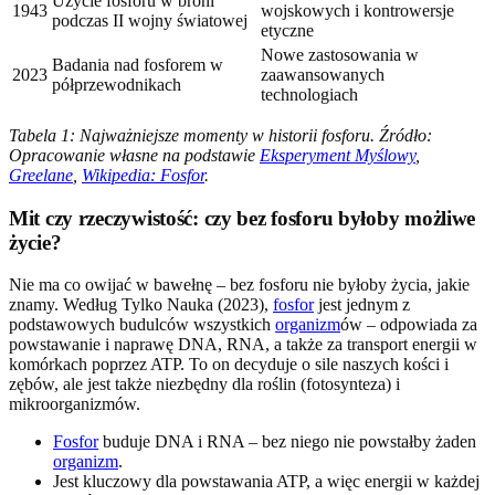
Użycie fosforu w broni
1943
wojskowych i kontrowersje
podczas II wojny światowej
etyczne
Nowe zastosowania w
Badania nad fosforem w
2023
zaawansowanych
półprzewodnikach
technologiach
Tabela 1: Najważniejsze momenty w historii fosforu. Źródło:
Opracowanie własne na podstawie
Eksperyment Myślowy
,
Greelane
,
Wikipedia: Fosfor
.
Mit czy rzeczywistość: czy bez fosforu byłoby możliwe
życie?
Nie ma co owijać w bawełnę – bez fosforu nie byłoby życia, jakie
znamy. Według Tylko Nauka (2023),
fosfor
jest jednym z
podstawowych budulców wszystkich
organizm
ów – odpowiada za
powstawanie i naprawę DNA, RNA, a także za transport energii w
komórkach poprzez ATP. To on decyduje o sile naszych kości i
zębów, ale jest także niezbędny dla roślin (fotosynteza) i
mikroorganizmów.
Fosfor
buduje DNA i RNA – bez niego nie powstałby żaden
organizm
.
Jest kluczowy dla powstawania ATP, a więc energii w każdej