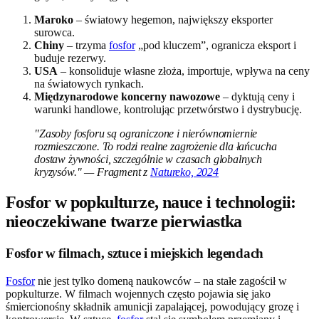
Maroko
– światowy hegemon, największy eksporter
surowca.
Chiny
– trzyma
fosfor
„pod kluczem”, ogranicza eksport i
buduje rezerwy.
USA
– konsoliduje własne złoża, importuje, wpływa na ceny
na światowych rynkach.
Międzynarodowe koncerny nawozowe
– dyktują ceny i
warunki handlowe, kontrolując przetwórstwo i dystrybucję.
"Zasoby fosforu są ograniczone i nierównomiernie
rozmieszczone. To rodzi realne zagrożenie dla łańcucha
dostaw żywności, szczególnie w czasach globalnych
kryzysów." — Fragment z
Natureko, 2024
Fosfor w popkulturze, nauce i technologii:
nieoczekiwane twarze pierwiastka
Fosfor w filmach, sztuce i miejskich legendach
Fosfor
nie jest tylko domeną naukowców – na stałe zagościł w
popkulturze. W filmach wojennych często pojawia się jako
śmiercionośny składnik amunicji zapalającej, powodujący grozę i