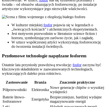
kontrowersje. W sztuce,
fosfor
stał się symbolem przemiany i
światła – od obrazów ukazujących fosforescencję, po instalacje
artystyczne wykorzystujące jego niezwykłe właściwości.
W kulturze miejskiej
fosfor
pojawia się w legendach o
„świecących kościach” i alchemicznych eksperymentach.
Jest motywem przewodnim w literaturze science fiction i
horroru, symbolizującym zarówno życie, jak i zagładę.
W sztuce współczesnej artyści wykorzystują fosforescencję
do tworzenia instalacji świetlnych.
Przełomowe technologie napędzane fosforem
Ostatnie lata przyniosły prawdziwą rewolucję:
fosfor
zaczyna być
kluczowym składnikiem w zaawansowanych technologiach,
wykraczających daleko poza rolnictwo.
Zastosowanie
Branża
Znaczenie praktyczne
Nowe generacje chipów o wysokiej
Półprzewodniki
Elektronika
wydajności
Baterie litowo-
Bezpieczniejsze, bardziej wydajne
Energetyka
fosforanowe
magazynowanie energii
Leki
Składnik nowoczesnych terapii