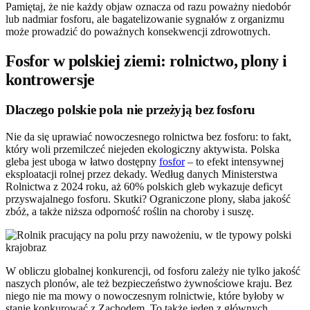
Pamiętaj, że nie każdy objaw oznacza od razu poważny niedobór
lub nadmiar fosforu, ale bagatelizowanie sygnałów z organizmu
może prowadzić do poważnych konsekwencji zdrowotnych.
Fosfor w polskiej ziemi: rolnictwo, plony i
kontrowersje
Dlaczego polskie pola nie przeżyją bez fosforu
Nie da się uprawiać nowoczesnego rolnictwa bez fosforu: to fakt,
który woli przemilczeć niejeden ekologiczny aktywista. Polska
gleba jest uboga w łatwo dostępny
fosfor
– to efekt intensywnej
eksploatacji rolnej przez dekady. Według danych Ministerstwa
Rolnictwa z 2024 roku, aż 60% polskich gleb wykazuje deficyt
przyswajalnego fosforu. Skutki? Ograniczone plony, słaba jakość
zbóż, a także niższa odporność roślin na choroby i suszę.
W obliczu globalnej konkurencji, od fosforu zależy nie tylko jakość
naszych plonów, ale też bezpieczeństwo żywnościowe kraju. Bez
niego nie ma mowy o nowoczesnym rolnictwie, które byłoby w
stanie konkurować z Zachodem. To także jeden z głównych