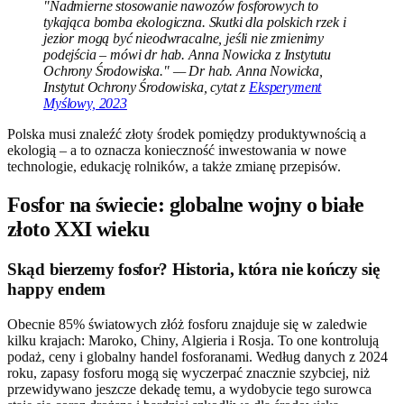
"Nadmierne stosowanie nawozów fosforowych to
tykająca bomba ekologiczna. Skutki dla polskich rzek i
jezior mogą być nieodwracalne, jeśli nie zmienimy
podejścia – mówi dr hab. Anna Nowicka z Instytutu
Ochrony Środowiska." — Dr hab. Anna Nowicka,
Instytut Ochrony Środowiska, cytat z
Eksperyment
Myślowy, 2023
Polska musi znaleźć złoty środek pomiędzy produktywnością a
ekologią – a to oznacza konieczność inwestowania w nowe
technologie, edukację rolników, a także zmianę przepisów.
Fosfor na świecie: globalne wojny o białe
złoto XXI wieku
Skąd bierzemy fosfor? Historia, która nie kończy się
happy endem
Obecnie 85% światowych złóż fosforu znajduje się w zaledwie
kilku krajach: Maroko, Chiny, Algieria i Rosja. To one kontrolują
podaż, ceny i globalny handel fosforanami. Według danych z 2024
roku, zapasy fosforu mogą się wyczerpać znacznie szybciej, niż
przewidywano jeszcze dekadę temu, a wydobycie tego surowca