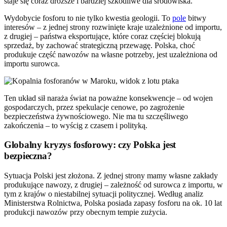
staje się coraz droższe i bardziej szkodliwe dla środowiska.
Wydobycie fosforu to nie tylko kwestia geologii. To
pole
bitwy
interesów – z jednej strony rozwinięte kraje uzależnione od importu,
z drugiej – państwa eksportujące, które coraz częściej blokują
sprzedaż, by zachować strategiczną przewagę. Polska, choć
produkuje część nawozów na własne potrzeby, jest uzależniona od
importu surowca.
Ten układ sił naraża świat na poważne konsekwencje – od wojen
gospodarczych, przez spekulacje cenowe, po zagrożenie
bezpieczeństwa żywnościowego. Nie ma tu szczęśliwego
zakończenia – to wyścig z czasem i polityką.
Globalny kryzys fosforowy: czy Polska jest
bezpieczna?
Sytuacja Polski jest złożona. Z jednej strony mamy własne zakłady
produkujące nawozy, z drugiej – zależność od surowca z importu, w
tym z krajów o niestabilnej sytuacji politycznej. Według analiz
Ministerstwa Rolnictwa, Polska posiada zapasy fosforu na ok. 10 lat
produkcji nawozów przy obecnym tempie zużycia.