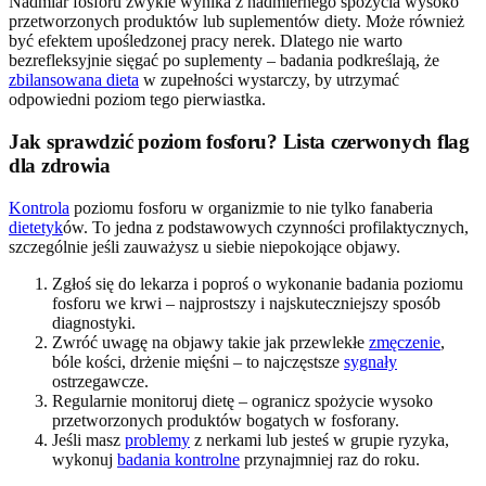
Nadmiar fosforu zwykle wynika z nadmiernego spożycia wysoko
przetworzonych produktów lub suplementów diety. Może również
być efektem upośledzonej pracy nerek. Dlatego nie warto
bezrefleksyjnie sięgać po suplementy – badania podkreślają, że
zbilansowana dieta
w zupełności wystarczy, by utrzymać
odpowiedni poziom tego pierwiastka.
Jak sprawdzić poziom fosforu? Lista czerwonych flag
dla zdrowia
Kontrola
poziomu fosforu w organizmie to nie tylko fanaberia
dietetyk
ów. To jedna z podstawowych czynności profilaktycznych,
szczególnie jeśli zauważysz u siebie niepokojące objawy.
Zgłoś się do lekarza i poproś o wykonanie badania poziomu
fosforu we krwi – najprostszy i najskuteczniejszy sposób
diagnostyki.
Zwróć uwagę na objawy takie jak przewlekłe
zmęczenie
,
bóle kości, drżenie mięśni – to najczęstsze
sygnały
ostrzegawcze.
Regularnie monitoruj dietę – ogranicz spożycie wysoko
przetworzonych produktów bogatych w fosforany.
Jeśli masz
problemy
z nerkami lub jesteś w grupie ryzyka,
wykonuj
badania kontrolne
przynajmniej raz do roku.