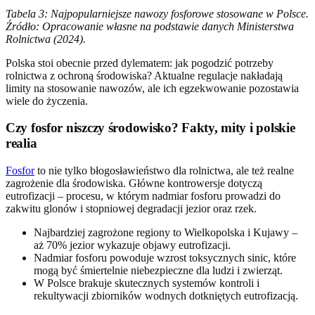
Tabela 3: Najpopularniejsze nawozy fosforowe stosowane w Polsce.
Źródło: Opracowanie własne na podstawie danych Ministerstwa
Rolnictwa (2024).
Polska stoi obecnie przed dylematem: jak pogodzić potrzeby
rolnictwa z ochroną środowiska? Aktualne regulacje nakładają
limity na stosowanie nawozów, ale ich egzekwowanie pozostawia
wiele do życzenia.
Czy fosfor niszczy środowisko? Fakty, mity i polskie
realia
Fosfor
to nie tylko błogosławieństwo dla rolnictwa, ale też realne
zagrożenie dla środowiska. Główne kontrowersje dotyczą
eutrofizacji – procesu, w którym nadmiar fosforu prowadzi do
zakwitu glonów i stopniowej degradacji jezior oraz rzek.
Najbardziej zagrożone regiony to Wielkopolska i Kujawy –
aż 70% jezior wykazuje objawy eutrofizacji.
Nadmiar fosforu powoduje wzrost toksycznych sinic, które
mogą być śmiertelnie niebezpieczne dla ludzi i zwierząt.
W Polsce brakuje skutecznych systemów kontroli i
rekultywacji zbiorników wodnych dotkniętych eutrofizacją.