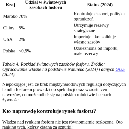
Udział w światowych
Kraj
Status (2024)
zasobach fosforu
Kontroluje eksport, polityka
Maroko
70%
ograniczeń
Utrzymuje rezerwy
Chiny
5%
strategiczne
Importuje i konsoliduje
USA
2%
własne zasoby
Uzależniona od importu,
Polska
<0,5%
małe rezerwy
Tabela 4: Rozkład światowych zasobów fosforu. Źródło:
Opracowanie własne na podstawie Natureko (2024) i danych
GUS
(2024).
Niepokojące jest, że brak międzynarodowych regulacji dotyczących
handlu fosforem prowadzi do spekulacji oraz wzrostu cen
nawozów, co może odbić się na polskim rolnictwie i cenach
żywności.
Kto naprawdę kontroluje rynek fosforu?
Władza nad rynkiem fosforu nie jest równomiernie rozłożona. Oto
ranking tych, którzy ciągną za sznurki: