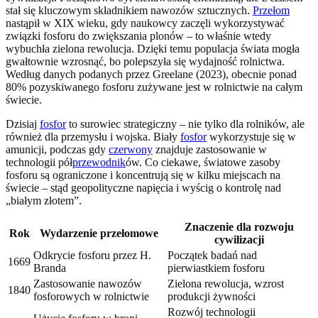
stał się kluczowym składnikiem nawozów sztucznych.
Przełom
nastąpił w XIX wieku, gdy naukowcy zaczęli wykorzystywać
związki fosforu do zwiększania plonów – to właśnie wtedy
wybuchła zielona rewolucja. Dzięki temu populacja świata mogła
gwałtownie wzrosnąć, bo polepszyła się wydajność rolnictwa.
Według danych podanych przez Greelane (2023), obecnie ponad
80% pozyskiwanego fosforu zużywane jest w rolnictwie na całym
świecie.
Dzisiaj
fosfor
to surowiec strategiczny – nie tylko dla rolników, ale
również dla przemysłu i wojska. Biały
fosfor
wykorzystuje się w
amunicji, podczas gdy
czerwony
znajduje zastosowanie w
technologii pół
przewodnik
ów. Co ciekawe, światowe zasoby
fosforu są ograniczone i koncentrują się w kilku miejscach na
świecie – stąd geopolityczne napięcia i wyścig o kontrolę nad
„białym złotem”.
Znaczenie dla rozwoju
Rok
Wydarzenie przełomowe
cywilizacji
Odkrycie fosforu przez H.
Początek badań nad
1669
Branda
pierwiastkiem fosforu
Zastosowanie nawozów
Zielona rewolucja, wzrost
1840
fosforowych w rolnictwie
produkcji żywności
Rozwój technologii