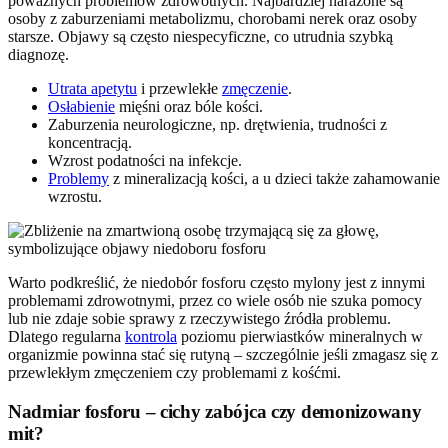
poważnych problemów zdrowotnych. Najbardziej narażone są
osoby z zaburzeniami metabolizmu, chorobami nerek oraz osoby
starsze. Objawy są często niespecyficzne, co utrudnia szybką
diagnozę.
Utrata apetytu
i przewlekłe
zmęczenie
.
Osłabienie
mięśni oraz bóle kości.
Zaburzenia neurologiczne, np. drętwienia, trudności z
koncentracją.
Wzrost podatności na infekcje.
Problemy
z mineralizacją kości, a u dzieci także zahamowanie
wzrostu.
Warto podkreślić, że niedobór fosforu często mylony jest z innymi
problemami zdrowotnymi, przez co wiele osób nie szuka pomocy
lub nie zdaje sobie sprawy z rzeczywistego źródła problemu.
Dlatego regularna
kontrola
poziomu pierwiastków mineralnych w
organizmie powinna stać się rutyną – szczególnie jeśli zmagasz się z
przewlekłym zmęczeniem czy problemami z kośćmi.
Nadmiar fosforu – cichy zabójca czy demonizowany
mit?