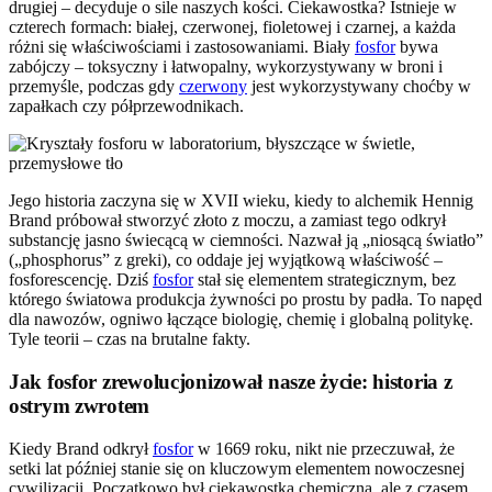
drugiej – decyduje o sile naszych kości. Ciekawostka? Istnieje w
czterech formach: białej, czerwonej, fioletowej i czarnej, a każda
różni się właściwościami i zastosowaniami. Biały
fosfor
bywa
zabójczy – toksyczny i łatwopalny, wykorzystywany w broni i
przemyśle, podczas gdy
czerwony
jest wykorzystywany choćby w
zapałkach czy półprzewodnikach.
Jego historia zaczyna się w XVII wieku, kiedy to alchemik Hennig
Brand próbował stworzyć złoto z moczu, a zamiast tego odkrył
substancję jasno świecącą w ciemności. Nazwał ją „niosącą światło”
(„phosphorus” z greki), co oddaje jej wyjątkową właściwość –
fosforescencję. Dziś
fosfor
stał się elementem strategicznym, bez
którego światowa produkcja żywności po prostu by padła. To napęd
dla nawozów, ogniwo łączące biologię, chemię i globalną politykę.
Tyle teorii – czas na brutalne fakty.
Jak fosfor zrewolucjonizował nasze życie: historia z
ostrym zwrotem
Kiedy Brand odkrył
fosfor
w 1669 roku, nikt nie przeczuwał, że
setki lat później stanie się on kluczowym elementem nowoczesnej
cywilizacji. Początkowo był ciekawostką chemiczną, ale z czasem