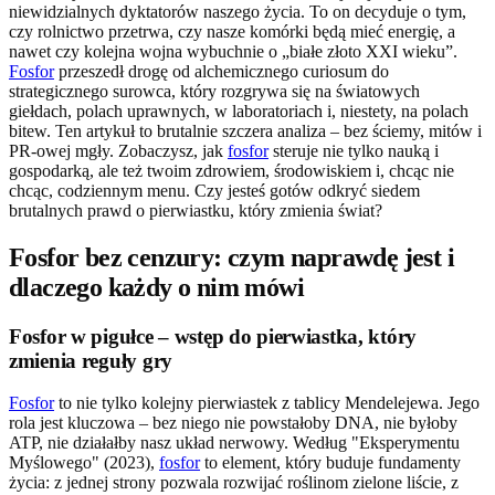
niewidzialnych dyktatorów naszego życia. To on decyduje o tym,
czy rolnictwo przetrwa, czy nasze komórki będą mieć energię, a
nawet czy kolejna wojna wybuchnie o „białe złoto XXI wieku”.
Fosfor
przeszedł drogę od alchemicznego curiosum do
strategicznego surowca, który rozgrywa się na światowych
giełdach, polach uprawnych, w laboratoriach i, niestety, na polach
bitew. Ten artykuł to brutalnie szczera analiza – bez ściemy, mitów i
PR-owej mgły. Zobaczysz, jak
fosfor
steruje nie tylko nauką i
gospodarką, ale też twoim zdrowiem, środowiskiem i, chcąc nie
chcąc, codziennym menu. Czy jesteś gotów odkryć siedem
brutalnych prawd o pierwiastku, który zmienia świat?
Fosfor bez cenzury: czym naprawdę jest i
dlaczego każdy o nim mówi
Fosfor w pigułce – wstęp do pierwiastka, który
zmienia reguły gry
Fosfor
to nie tylko kolejny pierwiastek z tablicy Mendelejewa. Jego
rola jest kluczowa – bez niego nie powstałoby DNA, nie byłoby
ATP, nie działałby nasz układ nerwowy. Według "Eksperymentu
Myślowego" (2023),
fosfor
to element, który buduje fundamenty
życia: z jednej strony pozwala rozwijać roślinom zielone liście, z