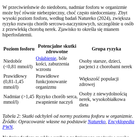
W przeciwieństwie do niedoboru, nadmiar fosforu w organizmie
może być równie niebezpieczny, choć często niedoceniany. Zbyt
wysoki poziom fosforu, według badań Natureko (2024), zwiększa
ryzyko rozwoju chorób sercowo-naczyniowych, szczególnie u osób
z przewlekłą chorobą nerek. Zjawisko to określa się mianem
hiperfosfatemii.
Potencjalne skutki
Poziom fosforu
Grupa ryzyka
zdrowotne
Osłabienie
, bóle
Niedobór
Osoby starsze, dzieci,
kości, zaburzenia
(<0,81 mmol/l)
pacjenci z chorobami nerek
wzrostu
Prawidłowy
Prawidłowe
Większość populacji
(0,81-1,45
funkcjonowanie
zdrowej
mmol/l)
organizmu
Osoby z niewydolnością
Nadmiar (>1,45
Ryzyko chorób serca,
nerek, wysokobiałkowa
mmol/l)
zwapnienie naczyń
dieta
Tabela 2: Skutki odchyleń od normy poziomu fosforu w organizmie.
Źródło: Opracowanie własne na podstawie
Natureko
,
Encyklopedia
PWN
.