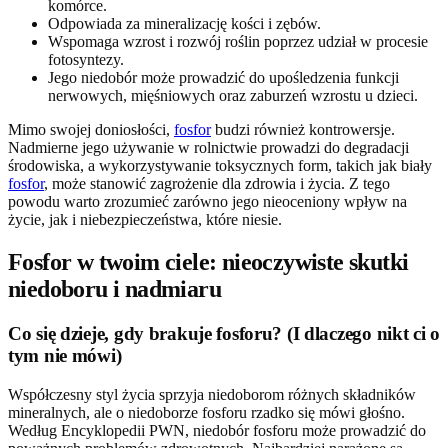
komórce.
Odpowiada za mineralizację kości i zębów.
Wspomaga wzrost i rozwój roślin poprzez udział w procesie
fotosyntezy.
Jego niedobór może prowadzić do upośledzenia funkcji
nerwowych, mięśniowych oraz zaburzeń wzrostu u dzieci.
Mimo swojej doniosłości,
fosfor
budzi również kontrowersje.
Nadmierne jego używanie w rolnictwie prowadzi do degradacji
środowiska, a wykorzystywanie toksycznych form, takich jak biały
fosfor
, może stanowić zagrożenie dla zdrowia i życia. Z tego
powodu warto zrozumieć zarówno jego nieoceniony wpływ na
życie, jak i niebezpieczeństwa, które niesie.
Fosfor w twoim ciele: nieoczywiste skutki
niedoboru i nadmiaru
Co się dzieje, gdy brakuje fosforu? (I dlaczego nikt ci o
tym nie mówi)
Współczesny styl życia sprzyja niedoborom różnych składników
mineralnych, ale o niedoborze fosforu rzadko się mówi głośno.
Według Encyklopedii PWN, niedobór fosforu może prowadzić do