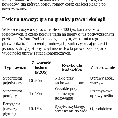
powodów, dla których polscy rolnicy coraz częściej sięgają po
nawozy sztuczne.
Fosfor a nawozy: gra na granicy prawa i ekologii
W Polsce zużywa się rocznie blisko 400 tys. ton nawozów
fosforowych, z czego połowa trafia na tereny o już podwyższonym
poziomie fosforu. Problem polega na tym, że nadmiar tego
pierwiastka trafia do wód gruntowych, zanieczyszczając rzeki i
jeziora. Z drugiej strony, zbyt niskie dawki prowadzą do spadku
wydajności upraw i strat ekonomicznych.
Zawartość
Ryzyko dla
Typ nawozu
fosforu
Zastosowanie
środowiska
(P2O5)
Superfosfat
Niskie przy
Uprawy zbóż,
16-20%
pojedynczy
zachowaniu norm
warzyw
Wysokie przy
Superfosfat
Przemysłowe
45-48%
nadmiernym
potrójny
uprawy roślin
stosowaniu
Fertygacja
Ryzyko szybkiego
(nawozy
10-15%
Ogrodnictwo
przenikania do wód
płynne)