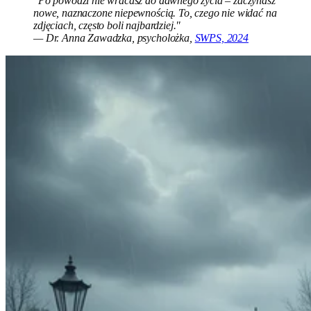
"Po powodzi nie wracasz do dawnego życia – zaczynasz
nowe, naznaczone niepewnością. To, czego nie widać na
zdjęciach, często boli najbardziej."
— Dr. Anna Zawadzka, psycholożka,
SWPS, 2024