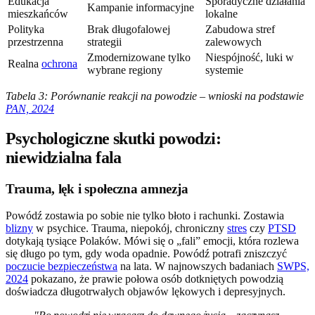
Edukacja
Sporadyczne działania
Kampanie informacyjne
mieszkańców
lokalne
Polityka
Brak długofalowej
Zabudowa stref
przestrzenna
strategii
zalewowych
Zmodernizowane tylko
Niespójność, luki w
Realna
ochrona
wybrane regiony
systemie
Tabela 3: Porównanie reakcji na powodzie – wnioski na podstawie
PAN, 2024
Psychologiczne skutki powodzi:
niewidzialna fala
Trauma, lęk i społeczna amnezja
Powódź zostawia po sobie nie tylko błoto i rachunki. Zostawia
blizny
w psychice. Trauma, niepokój, chroniczny
stres
czy
PTSD
dotykają tysiące Polaków. Mówi się o „fali” emocji, która rozlewa
się długo po tym, gdy woda opadnie. Powódź potrafi zniszczyć
poczucie bezpieczeństwa
na lata. W najnowszych badaniach
SWPS,
2024
pokazano, że prawie połowa osób dotkniętych powodzią
doświadcza długotrwałych objawów lękowych i depresyjnych.