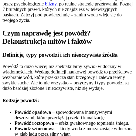
przez psychologiczne
blizny
, po realne strategie przetrwania. Poznaj
7 brutalnych prawd, których nie znajdziesz w telewizyjnych
paskach. Zajrzyj pod powierzchnię – zanim woda wleje się do
twojego życia.
Czym naprawdę jest powódź?
Dekonstrukcja mitów i faktów
Definicje, typy powodzi i ich nieoczywiste źródła
Powódź to dużo więcej niż spektakularny żywioł widoczny w
wiadomościach. Według definicji naukowej powódź to przejściowe
wezbranie wód, które przekracza stan brzegowy i zalewa tereny
zwykle suche. Ale to nie wszystko – przyczyny i typy powodzi są
dużo bardziej złożone i nieoczywiste, niż się wydaje.
Rodzaje powodzi:
Powódź opadowa
– spowodowana intensywnymi
deszczami, które przeciążają rzeki i kanalizację.
Powódź roztopowa
– efekt gwałtownego topnienia śniegu.
Powódź sztormowa
– kiedy woda z morza zostaje wtłoczona
w głąb lądu przez silny wiatr.