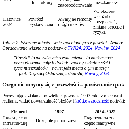
infrastruktury
mieszkańców
zagospodarowania
Zwiększenie
wskaźnika
Katowice
Powódź
Awaryjne remonty
ubezpieczeń,
2024
błyskawiczna
dróg i mostów
zmiana percepcji
ryzyka
Tabela 2: Wybrane miasta i wsie zmienione przez powódź. Źródło:
Opracowanie własne na podstawie
TVN24, 2024
,
Nowiny, 2024
"Powódź to nie tylko zniszczone mienie. To konieczność
przebudowania całych dzielnic, zmiany świadomości i
życia mieszkańców – nawet jeśli media o tym milczą."
— prof. Krzysztof Ostrowski, urbanista,
Nowiny, 2024
Czego nie uczymy się z przeszłości – porównanie epok
Porównując działania po wielkiej powodzi 1997 roku z obecnymi
realiami, widać powtarzalność błędów i
krótkowzroczność
polityki:
Element
1997
2024–2025
Inwestycje w
Fragmentaryczne,
Duże, ale jednorazowe
infrastrukturę
często reaktywne