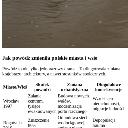
Jak powódź zmieniła polskie miasta i wsie
Powódź to nie tylko jednorazowy dramat. To długotrwała zmiana
krajobrazu, architektury, a nawet stosunków społecznych.
Skutek
Zmiana
Długofalowe
Miasto/Wieś
powodzi
urbanistyczna
konsekwencje
Zalanie
Budowa nowych
Wzrost cen
Wrocław
centrum,
wałów,
nieruchomości,
1997
tysiące
modernizacja
migracje ludności
ewakuowanych
portu rzecznego
Odbudowa sieci
Zniszczenie
Depopulacja,
Bogatynia
wodociągowej,
80%
trauma
2010
zmiany planu