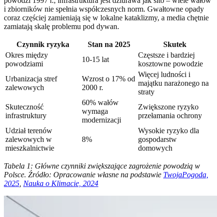
powodzi 1997 r., infrastruktura jest dziurawa jak sito – wiele wałów
i zbiorników nie spełnia współczesnych norm. Gwałtowne opady
coraz częściej zamieniają się w lokalne kataklizmy, a media chętnie
zamiatają skalę problemu pod dywan.
Czynnik ryzyka
Stan na 2025
Skutek
Okres między
Częstsze i bardziej
10-15 lat
powodziami
kosztowne powodzie
Więcej ludności i
Urbanizacja stref
Wzrost o 17% od
majątku narażonego na
zalewowych
2000 r.
straty
60% wałów
Skuteczność
Zwiększone ryzyko
wymaga
infrastruktury
przełamania ochrony
modernizacji
Udział terenów
Wysokie ryzyko dla
zalewowych w
8%
gospodarstw
mieszkalnictwie
domowych
Tabela 1: Główne czynniki zwiększające zagrożenie powodzią w
Polsce. Źródło: Opracowanie własne na podstawie
TwojaPogoda,
2025
,
Nauka o Klimacie, 2024