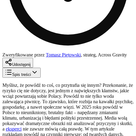
Zweryfikowane przez
Tomasz Piętowski
,
strateg, Across Gravity
Udostępnij
Spis treści
Myślisz, że powódź to coś, co przytrafia się innym? Przekonanie, że
ryzyko cię nie dotyczy, jest jednym z największych kłamstw, jakie
wciąż powtarzają sobie Polacy. Powódź to nie tylko woda
zalewająca piwnicę. To zjawisko, które rozbija na kawałki psychikę,
gospodarkę, a nawet społeczne więzi. W 2025 roku powódź w
Polsce to nieunikniony, brutalny fakt – napędzany zmianami
klimatu, urbanizacją i błędami polityki przestrzennej. Media wolą
pokazywać dramatyczne obrazki niż analizować przyczyny i skutki,
a
eksperci
nie zawsze mówią całą prawdę. W tym artykule
rozkładam powódź na czynniki pierwsze: od twardych danych,