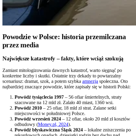
Powodzie w Polsce: historia przemilczana
przez media
Największe katastrofy – fakty, które wciąż szokują
Zamiast mitologizowania dawnych katastrof, warto sięgnąć po
konkretne liczby i skutki. Ostatnie trzy dekady to powtarzalny
scenariusz: dramat, szok, a potem szybka
amnezja
społeczna. Oto
najbardziej znaczące powodzie, które zapisały się w historii Polski:
Powódź tysiąclecia 1997
– 56 ofiar śmiertelnych, straty
szacowane na 12 mld zł. Zalało 40 miast, 1360 wsi.
Powódź 2010
– 25 ofiar, 18 mld zł strat. Zalane setki
miejscowości w południowej Polsce.
Powódź wrzesień 2024
– 12 ofiar, około 20 mld zł kosztów
odbudowy (
Money.pl, 2024
).
Powódź błyskawiczna Śląsk 2024
– lokalne zniszczenia po
rekordowych opadach, dziesiątki rodzin bez dachu nad