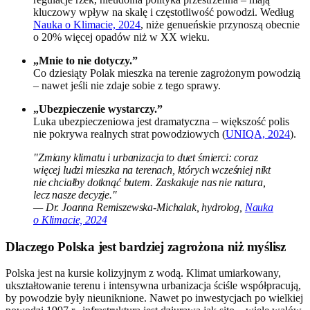
kluczowy wpływ na skalę i częstotliwość powodzi. Według
Nauka o Klimacie, 2024
, niże genueńskie przynoszą obecnie
o 20% więcej opadów niż w XX wieku.
„Mnie to nie dotyczy.”
Co dziesiąty Polak mieszka na terenie zagrożonym powodzią
– nawet jeśli nie zdaje sobie z tego sprawy.
„Ubezpieczenie wystarczy.”
Luka ubezpieczeniowa jest dramatyczna – większość polis
nie pokrywa realnych strat powodziowych (
UNIQA, 2024
).
"Zmiany klimatu i urbanizacja to duet śmierci: coraz
więcej ludzi mieszka na terenach, których wcześniej nikt
nie chciałby dotknąć butem. Zaskakuje nas nie natura,
lecz nasze decyzje."
— Dr. Joanna Remiszewska-Michalak, hydrolog,
Nauka
o Klimacie, 2024
Dlaczego Polska jest bardziej zagrożona niż myślisz
Polska jest na kursie kolizyjnym z wodą. Klimat umiarkowany,
ukształtowanie terenu i intensywna urbanizacja ściśle współpracują,
by powodzie były nieuniknione. Nawet po inwestycjach po wielkiej