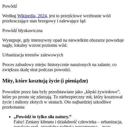
Powódź
Według
Wikipedia, 2024
, jest to przejściowe wezbranie wód
przekraczające stan brzegowy i zalewające ląd.
Powódź błyskawiczna
Występuje, gdy intensywny opad na niewielkim obszarze powoduje
nagły, lokalny wzrost poziomu wód.
Urbanizacja terenów zalewowych
Proces zabudowy miejsc historycznie narażonych na zalanie, co
zwiększa skalę strat podczas powodzi.
Mity, które kosztują życie (i pieniądze)
Powodzie przez lata były przedstawiane jako „klęski żywiołowe”,
które po prostu się zdarzają. To niebezpieczny mit, który kosztował
życie i miliony złotych w stratach. Oto najbardziej szkodliwe
przekonania:
„Powódź to tylko siła natury.”
Fałsz! Zmiany klimatu i działalność człowieka – urbanizacja,
regulacje rzek, nieudolna polityka przestrzenna – mają