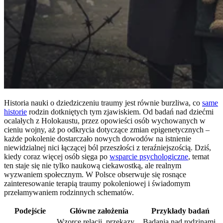
Historia nauki o dziedziczeniu traumy jest równie burzliwa, co
same
historie
rodzin dotkniętych tym zjawiskiem. Od badań nad dziećmi
ocalałych z Holokaustu, przez opowieści osób wychowanych w
cieniu wojny, aż po odkrycia dotyczące zmian epigenetycznych –
każde pokolenie dostarczało nowych dowodów na istnienie
niewidzialnej nici łączącej ból przeszłości z teraźniejszością. Dziś,
kiedy coraz więcej osób sięga po
wsparcie psychologiczne
, temat
ten staje się nie tylko naukową ciekawostką, ale realnym
wyzwaniem społecznym. W Polsce obserwuje się rosnące
zainteresowanie terapią traumy pokoleniowej i świadomym
przełamywaniem rodzinnych schematów.
Podejście
Główne założenia
Przykłady badań
Wzorce relacji, przekazy
Badania nad rodzinami