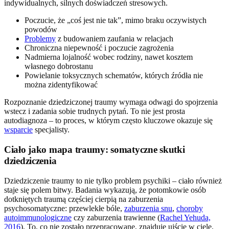
indywidualnych, silnych doświadczeń stresowych.
Poczucie, że „coś jest nie tak”, mimo braku oczywistych
powodów
Problemy
z budowaniem zaufania w relacjach
Chroniczna niepewność i poczucie zagrożenia
Nadmierna lojalność wobec rodziny, nawet kosztem
własnego dobrostanu
Powielanie toksycznych schematów, których źródła nie
można zidentyfikować
Rozpoznanie dziedziczonej traumy wymaga odwagi do spojrzenia
wstecz i zadania sobie trudnych pytań. To nie jest prosta
autodiagnoza – to proces, w którym często kluczowe okazuje się
wsparcie
specjalisty.
Ciało jako mapa traumy: somatyczne skutki
dziedziczenia
Dziedziczenie traumy to nie tylko problem psychiki – ciało również
staje się polem bitwy. Badania wykazują, że potomkowie osób
dotkniętych traumą częściej cierpią na zaburzenia
psychosomatyczne: przewlekłe bóle,
zaburzenia snu
,
choroby
autoimmunologiczne
czy zaburzenia trawienne (
Rachel Yehuda,
2016
). To, co nie zostało przepracowane, znajduje ujście w ciele.