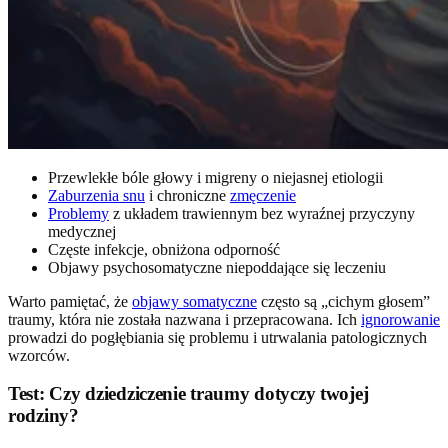
Przewlekłe bóle głowy i migreny o niejasnej etiologii
Zaburzenia snu
i chroniczne
zmęczenie
Problemy
z układem trawiennym bez wyraźnej przyczyny
medycznej
Częste infekcje, obniżona odporność
Objawy psychosomatyczne niepoddające się leczeniu
Warto pamiętać, że
objawy somatyczne
często są „cichym głosem”
traumy, która nie została nazwana i przepracowana. Ich
ignorowanie
prowadzi do pogłębiania się problemu i utrwalania patologicznych
wzorców.
Test: Czy dziedziczenie traumy dotyczy twojej
rodziny?