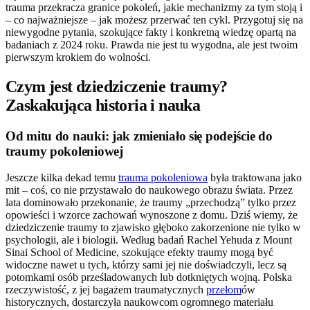
trauma przekracza granice pokoleń, jakie mechanizmy za tym stoją i
– co najważniejsze – jak możesz przerwać ten cykl. Przygotuj się na
niewygodne pytania, szokujące fakty i konkretną wiedzę opartą na
badaniach z 2024 roku. Prawda nie jest tu wygodna, ale jest twoim
pierwszym krokiem do wolności.
Czym jest dziedziczenie traumy?
Zaskakująca historia i nauka
Od mitu do nauki: jak zmieniało się podejście do
traumy pokoleniowej
Jeszcze kilka dekad temu
trauma pokoleniowa
była traktowana jako
mit – coś, co nie przystawało do naukowego obrazu świata. Przez
lata dominowało przekonanie, że traumy „przechodzą” tylko przez
opowieści i wzorce zachowań wynoszone z domu. Dziś wiemy, że
dziedziczenie traumy to zjawisko głęboko zakorzenione nie tylko w
psychologii, ale i biologii. Według badań Rachel Yehuda z Mount
Sinai School of Medicine, szokujące efekty traumy mogą być
widoczne nawet u tych, którzy sami jej nie doświadczyli, lecz są
potomkami osób prześladowanych lub dotkniętych wojną. Polska
rzeczywistość, z jej bagażem traumatycznych
przełom
ów
historycznych, dostarczyła naukowcom ogromnego materiału