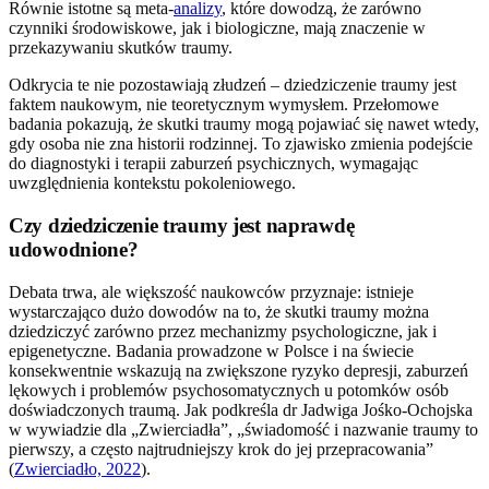
Równie istotne są meta-
analizy
, które dowodzą, że zarówno
czynniki środowiskowe, jak i biologiczne, mają znaczenie w
przekazywaniu skutków traumy.
Odkrycia te nie pozostawiają złudzeń – dziedziczenie traumy jest
faktem naukowym, nie teoretycznym wymysłem. Przełomowe
badania pokazują, że skutki traumy mogą pojawiać się nawet wtedy,
gdy osoba nie zna historii rodzinnej. To zjawisko zmienia podejście
do diagnostyki i terapii zaburzeń psychicznych, wymagając
uwzględnienia kontekstu pokoleniowego.
Czy dziedziczenie traumy jest naprawdę
udowodnione?
Debata trwa, ale większość naukowców przyznaje: istnieje
wystarczająco dużo dowodów na to, że skutki traumy można
dziedziczyć zarówno przez mechanizmy psychologiczne, jak i
epigenetyczne. Badania prowadzone w Polsce i na świecie
konsekwentnie wskazują na zwiększone ryzyko depresji, zaburzeń
lękowych i problemów psychosomatycznych u potomków osób
doświadczonych traumą. Jak podkreśla dr Jadwiga Jośko-Ochojska
w wywiadzie dla „Zwierciadła”, „świadomość i nazwanie traumy to
pierwszy, a często najtrudniejszy krok do jej przepracowania”
(
Zwierciadło, 2022
).