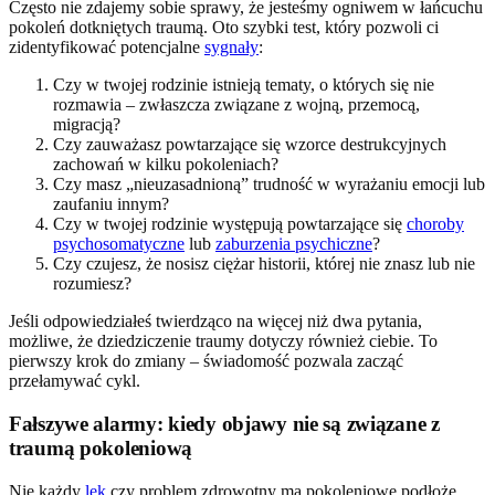
Często nie zdajemy sobie sprawy, że jesteśmy ogniwem w łańcuchu
pokoleń dotkniętych traumą. Oto szybki test, który pozwoli ci
zidentyfikować potencjalne
sygnały
:
Czy w twojej rodzinie istnieją tematy, o których się nie
rozmawia – zwłaszcza związane z wojną, przemocą,
migracją?
Czy zauważasz powtarzające się wzorce destrukcyjnych
zachowań w kilku pokoleniach?
Czy masz „nieuzasadnioną” trudność w wyrażaniu emocji lub
zaufaniu innym?
Czy w twojej rodzinie występują powtarzające się
choroby
psychosomatyczne
lub
zaburzenia psychiczne
?
Czy czujesz, że nosisz ciężar historii, której nie znasz lub nie
rozumiesz?
Jeśli odpowiedziałeś twierdząco na więcej niż dwa pytania,
możliwe, że dziedziczenie traumy dotyczy również ciebie. To
pierwszy krok do zmiany – świadomość pozwala zacząć
przełamywać cykl.
Fałszywe alarmy: kiedy objawy nie są związane z
traumą pokoleniową
Nie każdy
lęk
czy problem zdrowotny ma pokoleniowe podłoże.