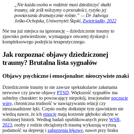
„Nie każda osoba w rodzinie musi dziedziczyć skutki
traumy, ale jeśli milczymy o przeszłości, ryzyko jej
powtarzania dramatycznie rośnie.” — Dr Jadwiga
Jośko-Ochojska, Uniwersytet Śląski,
Zwierciadło, 2022
Nie ma już miejsca na ignorancję – dziedziczenie traumy to
zjawisko potwierdzone, wymagające otwartej dyskusji i
kompleksowego podejścia terapeutycznego.
Jak rozpoznać objawy dziedziczonej
traumy? Brutalna lista sygnałów
Objawy psychiczne i emocjonalne: nieoczywiste znaki
Dziedziczenie traumy to nie zawsze spektakularne załamania
nerwowe czy jawne objawy
PTSD
. Większość sygnałów ma
subtelny charakter: to powracający niepokój, irracjonalne
poczucie
winy
, chroniczna trudność w nawiązywaniu relacji czy
nieuzasadnione lęki. Często osoby dotknięte tym zjawiskiem nie
wiedzą nawet, że ich
emocje
mają korzenie głęboko ukryte w
rodzinnej historii. Według badań opublikowanych przez
WSB,
2023
, osoby z rodzin obciążonych traumą wykazują wyższą
podatność na depresję i
zaburzenia lękowe
, nawet przy braku