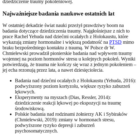
dziedziczenie traumy pokoleniowej.
Najważniejsze badania naukowe ostatnich lat
W ostatniej dekadzie świat nauki przeżył prawdziwy boom na
badania dotyczące dziedziczenia traumy. Najgłośniejsze z nich to
prace Rachel Yehuda nad dziećmi ocalałych z Holokaustu, które
wykazują zmiany hormonalne i większą podatność na
PTSD
mimo
braku bezpośredniego kontaktu z traumą. W Polsce dr W.
Chmielewski prowadził pionierskie badania nad wpływem traumy
wojennej na poziom hormonów stresu u kolejnych pokoleń. Wyniki
potwierdzają, że trauma nie kończy się wraz z jednym pokoleniem –
jej echa rezonują przez lata, a nawet dziesięciolecia.
Badania nad dziećmi ocalałych z Holokaustu (Yehuda, 2016):
podwyższony poziom kortyzolu, większe ryzyko zaburzeń
lękowych.
Eksperymenty na myszach (Dias, Ressler, 2014):
dziedziczenie reakcji lękowej po ekspozycji na traumę
środowiskową.
Polskie badania nad rodzinami żołnierzy AK i Sybiraków
(Chmielewski, 2019): zmiany w hormonach stresu,
podwyższone ryzyko depresji i zaburzeń
psychosomatycznych.