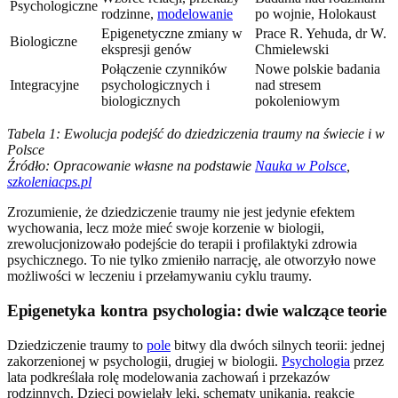
Psychologiczne
rodzinne,
modelowanie
po wojnie, Holokaust
Epigenetyczne zmiany w
Prace R. Yehuda, dr W.
Biologiczne
ekspresji genów
Chmielewski
Połączenie czynników
Nowe polskie badania
Integracyjne
psychologicznych i
nad stresem
biologicznych
pokoleniowym
Tabela 1: Ewolucja podejść do dziedziczenia traumy na świecie i w
Polsce
Źródło: Opracowanie własne na podstawie
Nauka w Polsce
,
szkoleniacps.pl
Zrozumienie, że dziedziczenie traumy nie jest jedynie efektem
wychowania, lecz może mieć swoje korzenie w biologii,
zrewolucjonizowało podejście do terapii i profilaktyki zdrowia
psychicznego. To nie tylko zmieniło narrację, ale otworzyło nowe
możliwości w leczeniu i przełamywaniu cyklu traumy.
Epigenetyka kontra psychologia: dwie walczące teorie
Dziedziczenie traumy to
pole
bitwy dla dwóch silnych teorii: jednej
zakorzenionej w psychologii, drugiej w biologii.
Psychologia
przez
lata podkreślała rolę modelowania zachowań i przekazów
rodzinnych. Dzieci powielały lęki, schematy unikania, reakcje