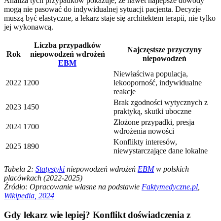
Analiza tych przypadków pokazuje, że nawet najlepsze dowody
mogą nie pasować do indywidualnej sytuacji pacjenta. Decyzje
muszą być elastyczne, a lekarz staje się architektem terapii, nie tylko
jej wykonawcą.
Liczba przypadków
Najczęstsze przyczyny
Rok
niepowodzeń wdrożeń
niepowodzeń
EBM
Niewłaściwa populacja,
2022
1200
lekooporność, indywidualne
reakcje
Brak zgodności wytycznych z
2023
1450
praktyką, skutki uboczne
Złożone przypadki, presja
2024
1700
wdrożenia nowości
Konflikty interesów,
2025
1890
niewystarczające dane lokalne
Tabela 2:
Statystyki
niepowodzeń wdrożeń
EBM
w polskich
placówkach (2022-2025)
Źródło: Opracowanie własne na podstawie
Faktymedyczne.pl
,
Wikipedia, 2024
Gdy lekarz wie lepiej? Konflikt doświadczenia z