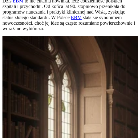
Dziś
EBM
to nie elitarna nowinka, lecz codzienność polskich
szpitali i przychodni. Od końca lat 90. stopniowo przenikała do
programów nauczania i praktyki klinicznej nad Wisłą, zyskując
status złotego standardu. W Polsce
EBM
stała się synonimem
nowoczesności, choć jej idee są często rozumiane powierzchownie i
wdrażane wybiórczo.