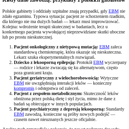
Polskie gabinety i oddziały szpitalne znają przypadki, gdy
EBM
nie
zdało egzaminu. Typowa sytuacja: pacjent ze schorzeniem rzadkim,
dla którego nie ma dużych badań — lekarz musi improwizować.
Kolejna: wdrożenie terapii skutecznej w badaniach, lecz u
konkretnego pacjenta wywołującej nieprzewidziane skutki uboczne
lub po prostu nieskutecznej.
Pacjent onkologiczny z nietypową mutacją:
EBM
zaleca
standardową chemioterapię, która okazuje się nieskuteczna.
Lekarz szuka eksperymentalnych rozwiązań.
Dziecko z lekooporną epilepsją:
Protokół
EBM
wyczerpany
— rodzice i lekarze zwracają się ku alternatywom, często
poza granicami kraju.
Pacjent geriatryczny z wielochorobowością:
Wytyczne
EBM
nie uwzględniają interakcji leków — konieczny
kompromis
i odstępstwa od zaleceń.
Pacjent z zespołem metabolicznym:
Skuteczność leków
obniżona przez polską dietę i styl życia, mimo że dane z
badań są obiecujące w innych populacjach.
Pacjent psychiatryczny z depresją lekooporną:
Standardy
EBM
zawodzą, konieczne są próby nowych podejść —
czasem nawet nieuznanych jeszcze oficjalnie.