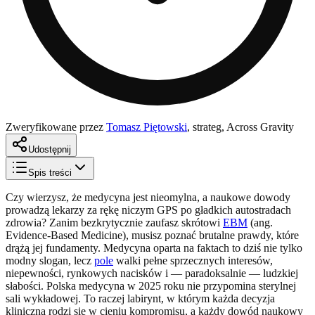
Zweryfikowane przez
Tomasz Piętowski
,
strateg, Across Gravity
Udostępnij
Spis treści
Czy wierzysz, że medycyna jest nieomylna, a naukowe dowody
prowadzą lekarzy za rękę niczym GPS po gładkich autostradach
zdrowia? Zanim bezkrytycznie zaufasz skrótowi
EBM
(ang.
Evidence-Based Medicine), musisz poznać brutalne prawdy, które
drążą jej fundamenty. Medycyna oparta na faktach to dziś nie tylko
modny slogan, lecz
pole
walki pełne sprzecznych interesów,
niepewności, rynkowych nacisków i — paradoksalnie — ludzkiej
słabości. Polska medycyna w 2025 roku nie przypomina sterylnej
sali wykładowej. To raczej labirynt, w którym każda decyzja
kliniczna rodzi się w cieniu kompromisu, a każdy dowód naukowy