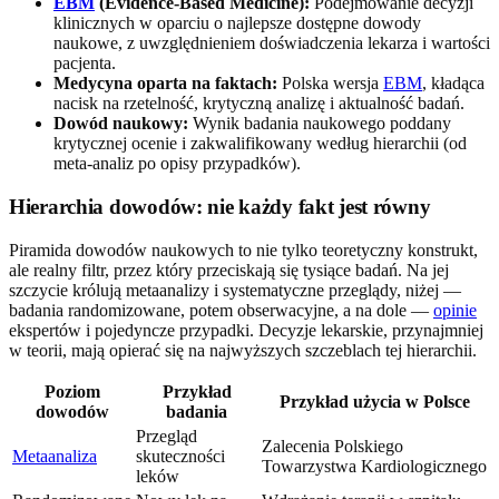
EBM
(Evidence-Based Medicine):
Podejmowanie decyzji
klinicznych w oparciu o najlepsze dostępne dowody
naukowe, z uwzględnieniem doświadczenia lekarza i wartości
pacjenta.
Medycyna oparta na faktach:
Polska wersja
EBM
, kładąca
nacisk na rzetelność, krytyczną analizę i aktualność badań.
Dowód naukowy:
Wynik badania naukowego poddany
krytycznej ocenie i zakwalifikowany według hierarchii (od
meta-analiz po opisy przypadków).
Hierarchia dowodów: nie każdy fakt jest równy
Piramida dowodów naukowych to nie tylko teoretyczny konstrukt,
ale realny filtr, przez który przeciskają się tysiące badań. Na jej
szczycie królują metaanalizy i systematyczne przeglądy, niżej —
badania randomizowane, potem obserwacyjne, a na dole —
opinie
ekspertów i pojedyncze przypadki. Decyzje lekarskie, przynajmniej
w teorii, mają opierać się na najwyższych szczeblach tej hierarchii.
Poziom
Przykład
Przykład użycia w Polsce
dowodów
badania
Przegląd
Zalecenia Polskiego
Metaanaliza
skuteczności
Towarzystwa Kardiologicznego
leków