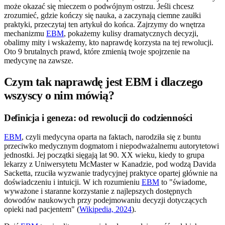
może okazać się mieczem o podwójnym ostrzu. Jeśli chcesz
zrozumieć, gdzie kończy się nauka, a zaczynają ciemne zaułki
praktyki, przeczytaj ten artykuł do końca. Zajrzymy do wnętrza
mechanizmu
EBM
, pokażemy kulisy dramatycznych decyzji,
obalimy mity i wskażemy, kto naprawdę korzysta na tej rewolucji.
Oto 9 brutalnych prawd, które zmienią twoje spojrzenie na
medycynę na zawsze.
Czym tak naprawdę jest EBM i dlaczego
wszyscy o nim mówią?
Definicja i geneza: od rewolucji do codzienności
EBM
, czyli medycyna oparta na faktach, narodziła się z buntu
przeciwko medycznym dogmatom i niepodważalnemu autorytetowi
jednostki. Jej początki sięgają lat 90. XX wieku, kiedy to grupa
lekarzy z Uniwersytetu McMaster w Kanadzie, pod wodzą Davida
Sacketta, rzuciła wyzwanie tradycyjnej praktyce opartej głównie na
doświadczeniu i intuicji. W ich rozumieniu
EBM
to "świadome,
wyważone i staranne korzystanie z najlepszych dostępnych
dowodów naukowych przy podejmowaniu decyzji dotyczących
opieki nad pacjentem" (
Wikipedia, 2024
).