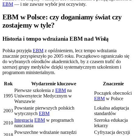
EBM
— i nie zawsze wybór jest oczywisty.
EBM w Polsce: czy doganiamy świat czy
zostajemy w tyle?
Historia i tempo wdrażania EBM nad Wisłą
Polska przyjęła
EBM
z opóźnieniem, lecz tempo wdrażania
znacznie przyspieszyło po 2005 roku. Początkowo ograniczało się
do wybranych ośrodków akademickich, by z czasem trafić do
szerszej grupy medyków dzięki systematycznym szkoleniom i
programom ministerialnym.
Rok
Wydarzenie kluczowe
Znaczenie
Pierwsze szkolenia z
EBM
na
Początek obecności
1995
Uniwersytecie Medycznym w
EBM
w Polsce
Warszawie
Powstanie pierwszych polskich
Lokalna adaptacja
2003
wytycznych
EBM
standardów
Integracja
EBM
w programach
Szeroka edukacja
2010
nauczania
lekarzy
Powszechne wdrażanie narzędzi
Cyfryzacja decyzji
2018