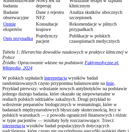
Randomizowane
Nowy lek na
Wdrażanie terapii w szpitalu
badania
depresję
klinicznym
Badanie
Dane z rejestru
Analiza skutków ubocznych
obserwacyjne
NFZ
szczepionek
Opinie
Konsultacje
Rekomendacje w pilnych
ekspertów
krajowe
przypadkach
Pojedynczy
Publikacje w polskich
Opis przypadku
pacjent
czasopismach medycznych
Tabela 1: Hierarchia dowodów naukowych w praktyce klinicznej w
Polsce
Źródło: Opracowanie własne na podstawie
Faktymedyczne.pl
,
Wikipedia, 2024
W polskich szpitalach
interpretacja
wyników badań
randomizowanych często przypomina balansowanie na
linie
.
Przykład pierwszy: wdrażanie nowych antybiotyków na podstawie
jednego dużego badania, które okazało się niepowtarzalne w
realiach polskich oddziałów zakaźnych. Drugi przykład to
wdrożenie preparatów biologicznych w reumatologii, które w
badaniach międzynarodowych błyszczały skutecznością, lecz w
polskich warunkach — z powodu ograniczeń finansowych i różnic
w typie pacjentów — rezultaty były rozczarowujące. Trzeci:
interpretacja
wyników badań populacyjnych dotyczących
nadciśnienia, które często nie uwzględniają specyfiki polskiej diety i