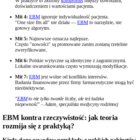
W praktyce to złożony
kompromis
między dowodami,
doświadczeniem i wartościami pacjenta.
Mit 4:
EBM
ignoruje indywidualność pacjenta.
"One size fits all" nie działa —
EBM
to narzędzie, nie
gotowy algorytm.
Mit 5:
Najnowsze oznacza najlepsze.
Często "nowości" są promowane zanim zostaną rzetelnie
zweryfikowane.
Mit 6:
Polskie wytyczne są identyczne z zagranicznymi.
Lokalne uwarunkowania często wymuszają modyfikacje.
Mit 7:
EBM
jest wolne od konfliktu interesów.
Badania finansowane przez firmy farmaceutyczne mogą być
nieobiektywne.
"
EBM
to nie tylko twarde liczby, ale też ludzka
niepewność" – Adam, specjalista medycyny rodzinnej
EBM kontra rzeczywistość: jak teoria
rozmija się z praktyką?
Kiedy dane zawodzą: przykłady z polskich gabinetów