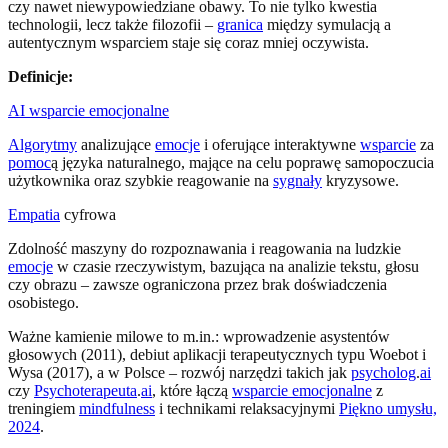
czy nawet niewypowiedziane obawy. To nie tylko kwestia
technologii, lecz także filozofii –
granica
między symulacją a
autentycznym wsparciem staje się coraz mniej oczywista.
Definicje:
AI wsparcie emocjonalne
Algorytmy
analizujące
emocje
i oferujące interaktywne
wsparcie
za
pomoc
ą języka naturalnego, mające na celu poprawę samopoczucia
użytkownika oraz szybkie reagowanie na
sygnały
kryzysowe.
Empatia
cyfrowa
Zdolność maszyny do rozpoznawania i reagowania na ludzkie
emocje
w czasie rzeczywistym, bazująca na analizie tekstu, głosu
czy obrazu – zawsze ograniczona przez brak doświadczenia
osobistego.
Ważne kamienie milowe to m.in.: wprowadzenie asystentów
głosowych (2011), debiut aplikacji terapeutycznych typu Woebot i
Wysa (2017), a w Polsce – rozwój narzędzi takich jak
psycholog
.
ai
czy
Psychoterapeuta
.
ai
, które łączą
wsparcie emocjonalne
z
treningiem
mindfulness
i technikami relaksacyjnymi
Piękno umysłu,
2024
.