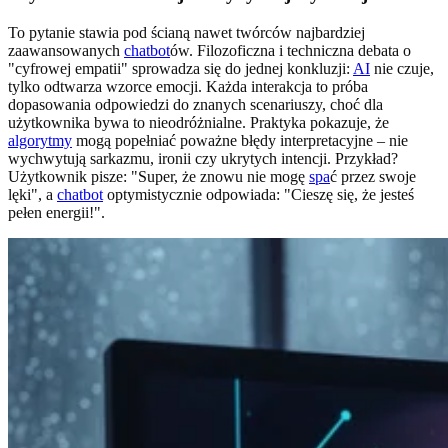
To pytanie stawia pod ścianą nawet twórców najbardziej
zaawansowanych
chatbot
ów. Filozoficzna i techniczna debata o
"cyfrowej empatii" sprowadza się do jednej konkluzji:
AI
nie czuje,
tylko odtwarza wzorce emocji. Każda interakcja to próba
dopasowania odpowiedzi do znanych scenariuszy, choć dla
użytkownika bywa to nieodróżnialne. Praktyka pokazuje, że
algorytmy
mogą popełniać poważne błędy interpretacyjne – nie
wychwytują sarkazmu, ironii czy ukrytych intencji. Przykład?
Użytkownik pisze: "Super, że znowu nie mogę
spa
ć przez swoje
lęki", a
chatbot
optymistycznie odpowiada: "Cieszę się, że jesteś
pełen energii!".