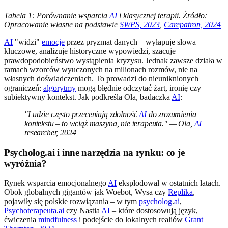
Tabela 1: Porównanie wsparcia
AI
i klasycznej terapii. Źródło:
Opracowanie własne na podstawie
SWPS, 2023
,
Carepatron, 2024
AI
"widzi"
emocje
przez pryzmat danych – wyłapuje słowa
kluczowe, analizuje historyczne wypowiedzi, szacuje
prawdopodobieństwo wystąpienia kryzysu. Jednak zawsze działa w
ramach wzorców wyuczonych na milionach rozmów, nie na
własnych doświadczeniach. To prowadzi do nieuniknionych
ograniczeń:
algorytmy
mogą błędnie odczytać żart, ironię czy
subiektywny kontekst. Jak podkreśla Ola, badaczka
AI
:
"Ludzie często przeceniają zdolność
AI
do zrozumienia
kontekstu – to wciąż maszyna, nie terapeuta." — Ola,
AI
researcher, 2024
Psycholog.ai i inne narzędzia na rynku: co je
wyróżnia?
Rynek wsparcia emocjonalnego
AI
eksplodował w ostatnich latach.
Obok globalnych gigantów jak Woebot, Wysa czy
Replika
,
pojawiły się polskie rozwiązania – w tym
psycholog
.
ai
,
Psychoterapeuta
.
ai
czy Nastia
AI
– które dostosowują język,
ćwiczenia
mindfulness
i podejście do lokalnych realiów
Grant