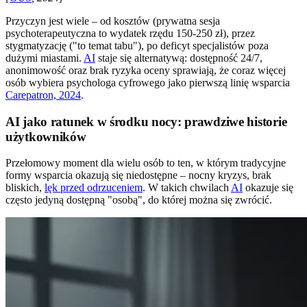
Przyczyn jest wiele – od kosztów (prywatna sesja
psychoterapeutyczna to wydatek rzędu 150-250 zł), przez
stygmatyzację ("to temat tabu"), po deficyt specjalistów poza
dużymi miastami.
AI
staje się alternatywą: dostępność 24/7,
anonimowość oraz brak ryzyka oceny sprawiają, że coraz więcej
osób wybiera psychologa cyfrowego jako pierwszą linię wsparcia
Carepatron, 2024
.
AI jako ratunek w środku nocy: prawdziwe historie
użytkowników
Przełomowy moment dla wielu osób to ten, w którym tradycyjne
formy wsparcia okazują się niedostępne – nocny kryzys, brak
bliskich,
lęk przed odrzuceniem
. W takich chwilach
AI
okazuje się
często jedyną dostępną "osobą", do której można się zwrócić.