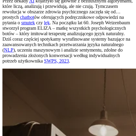
Przez dekady
AI
kojarzyło się głównie z bezdusznymi algorytmami,
które liczą, analizują i przewidują, ale nie czują. Tymczasem
rewolucja w obszarze zdrowia psychicznego zaczęła się od…
prostych
chatbot
ów oferujących podręcznikowe odpowiedzi na
pytania o
smutek
czy
lęk
. Na początku lat 60. Joseph Weizenbaum
stworzył program ELIZA – matkę wszystkich psychologicznych
botów – który imitował terapeutę analizującego język naturalny.
Dziś coraz częściej spotykamy wyrafinowane systemy bazujące na
zaawansowanych technikach przetwarzania języka naturalnego
(
NLP
), uczeniu maszynowym i analizie sentymentu, zdolne do
prowadzenia złożonych konwersacji według indywidualnych
potrzeb użytkownika
SWPS, 2023
.