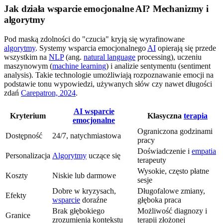
Jak działa wsparcie emocjonalne AI? Mechanizmy i
algorytmy
Pod maską zdolności do "czucia" kryją się wyrafinowane
algorytmy
. Systemy wsparcia emocjonalnego
AI
opierają się przede
wszystkim na
NLP
(ang.
natural language
processing), uczeniu
maszynowym (
machine learning
) i analizie sentymentu (sentiment
analysis). Takie technologie umożliwiają rozpoznawanie emocji na
podstawie tonu wypowiedzi, używanych słów czy nawet długości
zdań
Carepatron, 2024
.
AI wsparcie
Kryterium
Klasyczna
terapia
emocjonalne
Ograniczona godzinami
Dostępność
24/7, natychmiastowa
pracy
Doświadczenie i
empatia
Personalizacja
Algorytmy
uczące się
terapeuty
Wysokie, często płatne
Koszty
Niskie lub darmowe
sesje
Dobre w kryzysach,
Długofalowe zmiany,
Efekty
wsparcie
doraźne
głęboka praca
Brak głębokiego
Możliwość diagnozy i
Granice
zrozumienia kontekstu
terapii złożonej