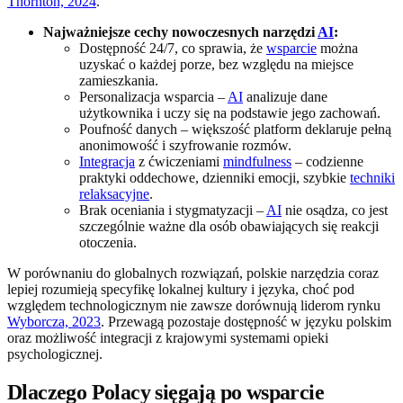
Thornton, 2024
.
Najważniejsze cechy nowoczesnych narzędzi
AI
:
Dostępność 24/7, co sprawia, że
wsparcie
można
uzyskać o każdej porze, bez względu na miejsce
zamieszkania.
Personalizacja wsparcia –
AI
analizuje dane
użytkownika i uczy się na podstawie jego zachowań.
Poufność danych – większość platform deklaruje pełną
anonimowość i szyfrowanie rozmów.
Integracja
z ćwiczeniami
mindfulness
– codzienne
praktyki oddechowe, dzienniki emocji, szybkie
techniki
relaksacyjne
.
Brak oceniania i stygmatyzacji –
AI
nie osądza, co jest
szczególnie ważne dla osób obawiających się reakcji
otoczenia.
W porównaniu do globalnych rozwiązań, polskie narzędzia coraz
lepiej rozumieją specyfikę lokalnej kultury i języka, choć pod
względem technologicznym nie zawsze dorównują liderom rynku
Wyborcza, 2023
. Przewagą pozostaje dostępność w języku polskim
oraz możliwość integracji z krajowymi systemami opieki
psychologicznej.
Dlaczego Polacy sięgają po wsparcie