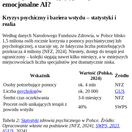
emocjonalne AI?
Kryzys psychiczny i bariera wstydu – statystyki i
realia
Według danych Narodowego Funduszu Zdrowia, w Polsce blisko
1,5 miliona osób rocznie korzysta z pomocy psychiatrycznej lub
psychologicznej, a szacuje się, że faktyczna liczba potrzebujących
przekracza 4 miliony [NFZ, 2024]. Niestety, dostęp do terapii jest
ograniczony – kolejki sięgają nawet kilku miesięcy, a w mniejszych
miejscowościach liczba specjalistów jest dramatycznie niska.
Wartość (Polska,
Wskaźnik
Źródło
2024)
Osoby potrzebujące pomocy
ok. 4 mln
NFZ
Liczba
psycholog
ów
ok. 20 000
GUS
Średni czas oczekiwania
3-6 miesięcy
NFZ
Procent osób unikających terapii z
40%
SWPS
powodu wstydu
Tabela 2:
Statystyki
zdrowia psychicznego w Polsce. Źródło:
Opracowanie własne na podstawie [NFZ, 2024],
SWPS, 2023
,
[
GUS
, 2024]