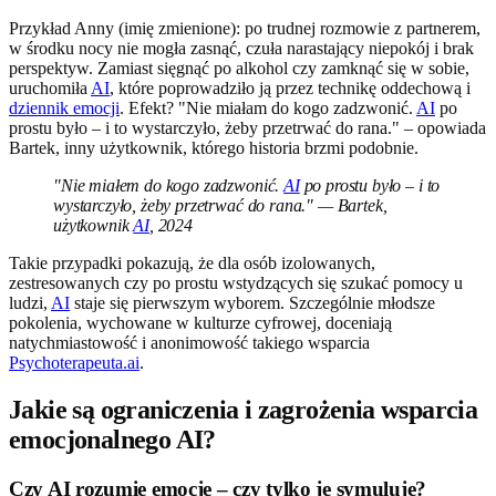
Przykład Anny (imię zmienione): po trudnej rozmowie z partnerem,
w środku nocy nie mogła zasnąć, czuła narastający niepokój i brak
perspektyw. Zamiast sięgnąć po alkohol czy zamknąć się w sobie,
uruchomiła
AI
, które poprowadziło ją przez technikę oddechową i
dziennik emocji
. Efekt? "Nie miałam do kogo zadzwonić.
AI
po
prostu było – i to wystarczyło, żeby przetrwać do rana." – opowiada
Bartek, inny użytkownik, którego historia brzmi podobnie.
"Nie miałem do kogo zadzwonić.
AI
po prostu było – i to
wystarczyło, żeby przetrwać do rana." — Bartek,
użytkownik
AI
, 2024
Takie przypadki pokazują, że dla osób izolowanych,
zestresowanych czy po prostu wstydzących się szukać pomocy u
ludzi,
AI
staje się pierwszym wyborem. Szczególnie młodsze
pokolenia, wychowane w kulturze cyfrowej, doceniają
natychmiastowość i anonimowość takiego wsparcia
Psychoterapeuta.ai
.
Jakie są ograniczenia i zagrożenia wsparcia
emocjonalnego AI?
Czy AI rozumie emocje – czy tylko je symuluje?