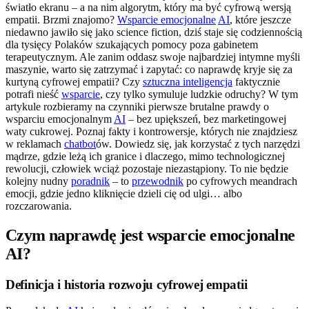
światło ekranu – a na nim algorytm, który ma być cyfrową wersją
empatii. Brzmi znajomo?
Wsparcie emocjonalne
AI
, które jeszcze
niedawno jawiło się jako science fiction, dziś staje się codziennością
dla tysięcy Polaków szukających pomocy poza gabinetem
terapeutycznym. Ale zanim oddasz swoje najbardziej intymne myśli
maszynie, warto się zatrzymać i zapytać: co naprawdę kryje się za
kurtyną cyfrowej empatii? Czy
sztuczna inteligencja
faktycznie
potrafi nieść
wsparcie
, czy tylko symuluje ludzkie odruchy? W tym
artykule rozbieramy na czynniki pierwsze brutalne prawdy o
wsparciu emocjonalnym
AI
– bez upiększeń, bez marketingowej
waty cukrowej. Poznaj fakty i kontrowersje, których nie znajdziesz
w reklamach
chatbot
ów. Dowiedz się, jak korzystać z tych narzędzi
mądrze, gdzie leżą ich granice i dlaczego, mimo technologicznej
rewolucji, człowiek wciąż pozostaje niezastąpiony. To nie będzie
kolejny nudny
poradnik
– to
przewodnik
po cyfrowych meandrach
emocji, gdzie jedno kliknięcie dzieli cię od ulgi… albo
rozczarowania.
Czym naprawdę jest wsparcie emocjonalne
AI?
Definicja i historia rozwoju cyfrowej empatii