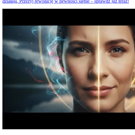
działają. Przeżyj rewolucję w pewności siebie – sprawdź już teraz!