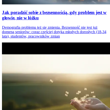
Jak poradzić sobie z bezsennością, gdy problem jest w
głowie, nie w łóżku
Demografia problemu też się zmienia. Bezsenność nie jest już
domeną seniorów: coraz częściej dotyka młodych dorosłych (18-34
lata), studentów, pracowników zmian