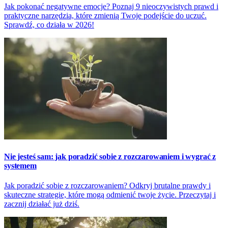
Jak pokonać negatywne emocje? Poznaj 9 nieoczywistych prawd i
praktyczne narzędzia, które zmienią Twoje podejście do uczuć.
Sprawdź, co działa w 2026!
Nie jesteś sam: jak poradzić sobie z rozczarowaniem i wygrać z
systemem
Jak poradzić sobie z rozczarowaniem? Odkryj brutalne prawdy i
skuteczne strategie, które mogą odmienić twoje życie. Przeczytaj i
zacznij działać już dziś.