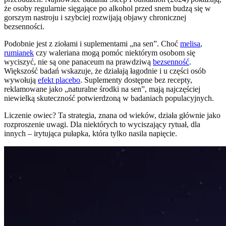
że osoby regularnie sięgające po alkohol przed snem budzą się w
gorszym nastroju i szybciej rozwijają objawy chronicznej
bezsenności.
Podobnie jest z ziołami i suplementami „na sen”. Choć
melisa
,
rumianek
czy waleriana mogą pomóc niektórym osobom się
wyciszyć, nie są one panaceum na prawdziwą
bezsenność
.
Większość badań wskazuje, że działają łagodnie i u części osób
wywołują
efekt placebo
. Suplementy dostępne bez recepty,
reklamowane jako „naturalne środki na sen”, mają najczęściej
niewielką skuteczność potwierdzoną w badaniach populacyjnych.
Liczenie owiec? Ta strategia, znana od wieków, działa głównie jako
rozproszenie uwagi. Dla niektórych to wyciszający rytuał, dla
innych – irytująca pułapka, która tylko nasila napięcie.