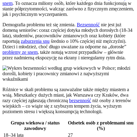
snem
. To oznacza miliony osób, które każdego dnia funkcjonują w
stanie półprzytomności, walcząc zarówno z fizycznym zmęczeniem,
jak i psychicznym wyczerpaniem.
Demografia problemu też się zmienia.
Bezsenność
nie jest już
domeną seniorów: coraz częściej dotyka młodych dorosłych (18-34
lata), studentów, pracowników zmianowych oraz kobiety (które
raportują
zaburzenia snu
średnio o 10% częściej niż mężczyźni).
Dzieci i młodzież, choć długo uważane za odporne na „dorosłe”
problemy ze snem
, także notują wzrost przypadków – głównie
przez nadmierną ekspozycję na ekrany i nieregularny rytm dnia.
Różnice w skali problemu są zauważalne także między miastem a
wsią. Mieszkańcy dużych miast, jak Warszawa czy Kraków, dwa
razy częściej zgłaszają chroniczną
bezsenność
niż osoby z terenów
wiejskich – co wiąże się z szybszym tempem życia, wyższym
poziomem stresu i większą konsumpcją technologii.
Grupa wiekowa / status
Odsetek osób z problemami snu
zawodowy
(%)
18–34 lata
27