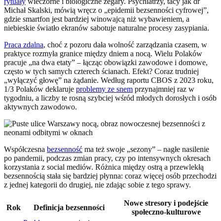
rytuały
wieczorne i biologiczne zegary. Psychiatrzy, tacy jak dr
Michał Skalski, mówią wręcz o „epidemii bezsenności cyfrowej”,
gdzie smartfon jest bardziej winowajcą niż wybawieniem, a
niebieskie światło ekranów sabotuje naturalne procesy zasypiania.
Praca zdalna
, choć z pozoru dała wolność zarządzania czasem, w
praktyce rozmyła granice między dniem a nocą. Wielu Polaków
pracuje „na dwa etaty” – łącząc obowiązki zawodowe i domowe,
często w tych samych czterech ścianach. Efekt? Coraz trudniej
„wyłączyć głowę” na żądanie. Według raportu CBOS z 2023 roku,
1/3 Polaków deklaruje
problemy ze snem
przynajmniej raz w
tygodniu, a liczby te rosną szybciej wśród młodych dorosłych i osób
aktywnych zawodowo.
Współczesna
bezsenność
ma też swoje „sezony” – nagłe nasilenie
po pandemii, podczas zmian pracy, czy po intensywnych okresach
korzystania z social mediów. Różnica między ostrą a przewlekłą
bezsennością stała się bardziej płynna: coraz więcej osób przechodzi
z jednej kategorii do drugiej, nie zdając sobie z tego sprawy.
Nowe stresory i podejście
Rok
Definicja bezsenności
społeczno-kulturowe