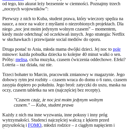
od tego, kto akurat leży bezsennie w ciemności. Poznajmy trzech
„nocnych wojowników”:
Pierwszy z nich to Kuba, student prawa, który wieczory spędza na
nauce, a noce na walce z myślami o niezrobionych projektach. Dla
niego „noc jest moim jedynym wolnym czasem” – momentem,
kiedy może odetchnąć od oczekiwań innych. Jego strategia: Netflix
w słuchawkach i przewijanie social mediów do oporu.
Druga postać to Ania, młoda mama dwójki dzieci. Jej noc to
pole
minowe: każda pobudka dziecka to kolejne 40 minut walki o sen.
Próby:
melisa
, cicha muzyka, czasem ćwiczenia oddechowe. Efekt?
Loteria – raz działa, raz nie.
Trzeci bohater to Marcin, pracownik zmianowy w magazynie. Jego
dobowy rytm jest rozbity – czasem wraca do domu o 6 rano, czasem
zasypia dopiero po południu. Jego broń: zatyczki do uszu, maska na
oczy, czasem tabletka na sen (najczęściej bez recepty).
"Czasem czuję, że noc jest moim jedynym wolnym
czasem." — Kuba, student prawa
Każdy z nich ma inne wyzwania, inne pokusy i inny próg
wytrzymałości. Studenci najczęściej walczą z lękiem przed
przyszłością i
FOMO
, młodzi rodzice – z ciągłym napięciem i