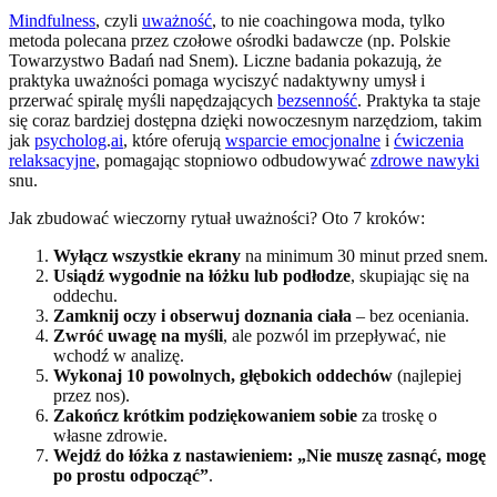
Mindfulness
, czyli
uważność
, to nie coachingowa moda, tylko
metoda polecana przez czołowe ośrodki badawcze (np. Polskie
Towarzystwo Badań nad Snem). Liczne badania pokazują, że
praktyka uważności pomaga wyciszyć nadaktywny umysł i
przerwać spiralę myśli napędzających
bezsenność
. Praktyka ta staje
się coraz bardziej dostępna dzięki nowoczesnym narzędziom, takim
jak
psycholog
.
ai
, które oferują
wsparcie emocjonalne
i
ćwiczenia
relaksacyjne
, pomagając stopniowo odbudowywać
zdrowe nawyki
snu.
Jak zbudować wieczorny rytuał uważności? Oto 7 kroków:
Wyłącz wszystkie ekrany
na minimum 30 minut przed snem.
Usiądź wygodnie na łóżku lub podłodze
, skupiając się na
oddechu.
Zamknij oczy i obserwuj doznania ciała
– bez oceniania.
Zwróć uwagę na myśli
, ale pozwól im przepływać, nie
wchodź w analizę.
Wykonaj 10 powolnych, głębokich oddechów
(najlepiej
przez nos).
Zakończ krótkim podziękowaniem sobie
za troskę o
własne zdrowie.
Wejdź do łóżka z nastawieniem: „Nie muszę zasnąć, mogę
po prostu odpocząć”
.