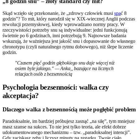
„8 godzin snu” – złoty standard czy mit?
Skąd wzięło się przekonanie, że „zdrowy człowiek musi
spa
ć 8
godzin”? To mit, który narodził się w XIX-wiecznej Anglii podczas
rewolucji przemysłowej, kiedy wprowadzano normy pracy. W
rzeczywistości potrzeby snu są indywidualne: jedni funkcjonują
świetnie po 6 godzinach, inni potrzebują 9. Najnowsze badania
wskazują, że ważniejsza jest jakość snu i dopasowanie do własnego
chronotypu (czyli naturalnego rytmu dobowego), niż ślepe liczenie
godzin.
"Czasem pięć godzin głębokiego snu daje więcej niż
osiem byle jakiego." — Anka,, bazujące na licznych
relacjach osób z bezsennością
Psychologia bezsenności: walka czy
akceptacja?
Dlaczego walka z bezsennością może pogłębić problem
Paradoksalnie, im bardziej próbujesz zasnąć „na siłę”, tym mniejsze
masz szanse na sukces. To nie jest tylko teoria, ale efekt dobrze
udokumentowanego mechanizmu – tzw. „paradoksalnej intencji”.
Gdy zaciskasz zęby i liczysz minuty na zegarku, Twoje ciało