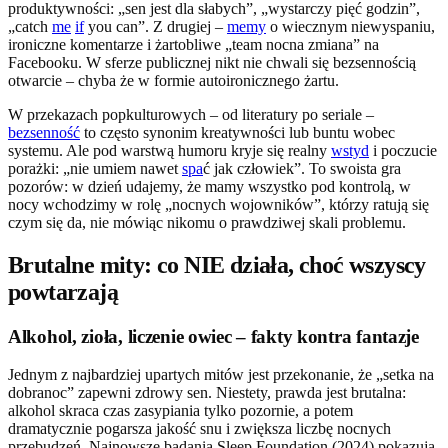
produktywności: „sen jest dla słabych”, „wystarczy pięć godzin”,
„catch
me
if
you can”. Z drugiej –
memy
o wiecznym niewyspaniu,
ironiczne komentarze i żartobliwe „team nocna zmiana” na
Facebooku. W sferze publicznej nikt nie chwali się bezsennością
otwarcie – chyba że w formie autoironicznego żartu.
W przekazach popkulturowych – od literatury po seriale –
bezsenność
to często synonim kreatywności lub buntu wobec
systemu. Ale pod warstwą humoru kryje się realny
wstyd
i poczucie
porażki: „nie umiem nawet
spa
ć jak człowiek”. To swoista gra
pozorów: w dzień udajemy, że mamy wszystko pod kontrolą, w
nocy wchodzimy w rolę „nocnych wojowników”, którzy ratują się
czym się da, nie mówiąc nikomu o prawdziwej skali problemu.
Brutalne mity: co NIE działa, choć wszyscy
powtarzają
Alkohol, zioła, liczenie owiec – fakty kontra fantazje
Jednym z najbardziej upartych mitów jest przekonanie, że „setka na
dobranoc” zapewni zdrowy sen. Niestety, prawda jest brutalna:
alkohol skraca czas zasypiania tylko pozornie, a potem
dramatycznie pogarsza jakość snu i zwiększa liczbę nocnych
przebudzeń. Najnowsze badania Sleep Foundation (2024) pokazują,