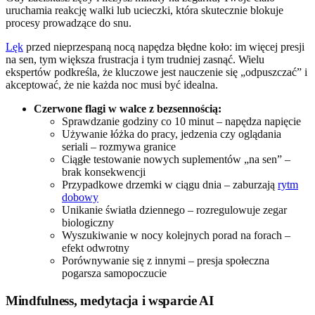
uruchamia reakcję walki lub ucieczki, która skutecznie blokuje
procesy prowadzące do snu.
Lęk
przed nieprzespaną nocą napędza błędne koło: im więcej presji
na sen, tym większa frustracja i tym trudniej zasnąć. Wielu
ekspertów podkreśla, że kluczowe jest nauczenie się „odpuszczać” i
akceptować, że nie każda noc musi być idealna.
Czerwone flagi w walce z bezsennością:
Sprawdzanie godziny co 10 minut – napędza napięcie
Używanie łóżka do pracy, jedzenia czy oglądania
seriali – rozmywa granice
Ciągłe testowanie nowych suplementów „na sen” –
brak konsekwencji
Przypadkowe drzemki w ciągu dnia – zaburzają
rytm
dobowy
Unikanie światła dziennego – rozregulowuje zegar
biologiczny
Wyszukiwanie w nocy kolejnych porad na forach –
efekt odwrotny
Porównywanie się z innymi – presja społeczna
pogarsza samopoczucie
Mindfulness, medytacja i wsparcie AI