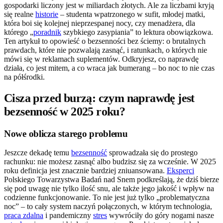
gospodarki liczony jest w miliardach złotych. Ale za liczbami kryją
się realne
historie
– studenta wpatrzonego w sufit, młodej matki,
która boi się kolejnej nieprzespanej nocy, czy menadżera, dla
którego „
poradnik
szybkiego zasypiania” to lektura obowiązkowa.
Ten artykuł to opowieść o bezsenności bez ściemy: o brutalnych
prawdach, które nie pozwalają zasnąć, i ratunkach, o których nie
mówi się w reklamach suplementów. Odkryjesz, co naprawdę
działa, co jest mitem, a co wraca jak bumerang – bo noc to nie czas
na półśrodki.
Cisza przed burzą: czym naprawdę jest
bezsenność w 2025 roku?
Nowe oblicza starego problemu
Jeszcze dekadę temu
bezsenność
sprowadzała się do prostego
rachunku: nie możesz zasnąć albo budzisz się za wcześnie. W 2025
roku definicja jest znacznie bardziej zniuansowana.
Eksperci
Polskiego Towarzystwa Badań nad Snem podkreślają, że dziś bierze
się pod uwagę nie tylko ilość snu, ale także jego jakość i wpływ na
codzienne funkcjonowanie. To nie jest już tylko „problematyczna
noc” – to cały system naczyń połączonych, w którym technologia,
praca zdalna
i pandemiczny
stres
wywróciły do góry nogami nasze