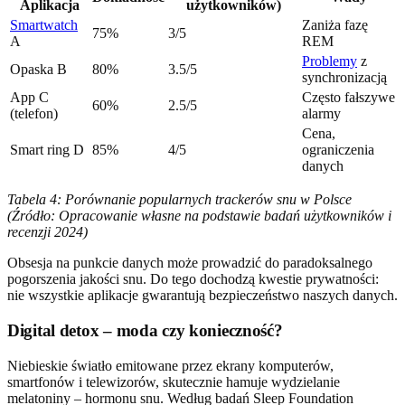
Aplikacja
użytkowników)
Smartwatch
Zaniża fazę
75%
3/5
A
REM
Problemy
z
Opaska B
80%
3.5/5
synchronizacją
App C
Często fałszywe
60%
2.5/5
(telefon)
alarmy
Cena,
Smart ring D
85%
4/5
ograniczenia
danych
Tabela 4: Porównanie popularnych trackerów snu w Polsce
(Źródło: Opracowanie własne na podstawie badań użytkowników i
recenzji 2024)
Obsesja na punkcie danych może prowadzić do paradoksalnego
pogorszenia jakości snu. Do tego dochodzą kwestie prywatności:
nie wszystkie aplikacje gwarantują bezpieczeństwo naszych danych.
Digital detox – moda czy konieczność?
Niebieskie światło emitowane przez ekrany komputerów,
smartfonów i telewizorów, skutecznie hamuje wydzielanie
melatoniny – hormonu snu. Według badań Sleep Foundation