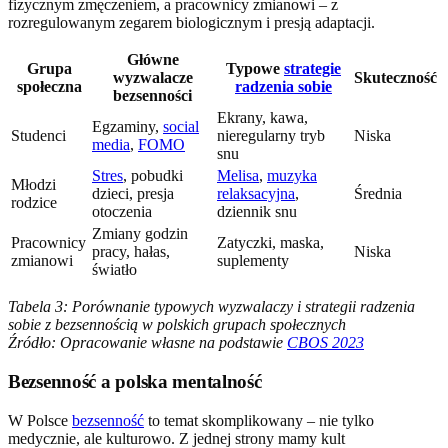
fizycznym zmęczeniem, a pracownicy zmianowi – z
rozregulowanym zegarem biologicznym i presją adaptacji.
Główne
Grupa
Typowe
strategie
wyzwalacze
Skuteczność
społeczna
radzenia sobie
bezsenności
Ekrany, kawa,
Egzaminy,
social
Studenci
nieregularny tryb
Niska
media
,
FOMO
snu
Stres
, pobudki
Melisa
,
muzyka
Młodzi
dzieci, presja
relaksacyjna
,
Średnia
rodzice
otoczenia
dziennik snu
Zmiany godzin
Pracownicy
Zatyczki, maska,
pracy, hałas,
Niska
zmianowi
suplementy
światło
Tabela 3: Porównanie typowych wyzwalaczy i strategii radzenia
sobie z bezsennością w polskich grupach społecznych
Źródło: Opracowanie własne na podstawie
CBOS 2023
Bezsenność a polska mentalność
W Polsce
bezsenność
to temat skomplikowany – nie tylko
medycznie, ale kulturowo. Z jednej strony mamy kult