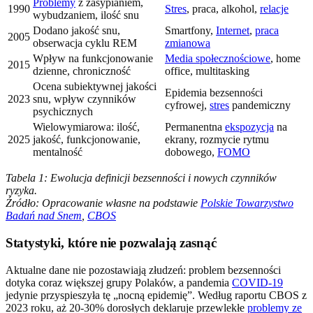
Problemy
z zasypianiem,
1990
Stres
, praca, alkohol,
relacje
wybudzaniem, ilość snu
Dodano jakość snu,
Smartfony,
Internet
,
praca
2005
obserwacja cyklu REM
zmianowa
Wpływ na funkcjonowanie
Media społecznościowe
, home
2015
dzienne, chroniczność
office, multitasking
Ocena subiektywnej jakości
Epidemia bezsenności
2023
snu, wpływ czynników
cyfrowej,
stres
pandemiczny
psychicznych
Wielowymiarowa: ilość,
Permanentna
ekspozycja
na
2025
jakość, funkcjonowanie,
ekrany, rozmycie rytmu
mentalność
dobowego,
FOMO
Tabela 1: Ewolucja definicji bezsenności i nowych czynników
ryzyka.
Źródło: Opracowanie własne na podstawie
Polskie Towarzystwo
Badań nad Snem
,
CBOS
Statystyki, które nie pozwalają zasnąć
Aktualne dane nie pozostawiają złudzeń: problem bezsenności
dotyka coraz większej grupy Polaków, a pandemia
COVID-19
jedynie przyspieszyła tę „nocną epidemię”. Według raportu CBOS z
2023 roku, aż 20-30% dorosłych deklaruje przewlekłe
problemy ze