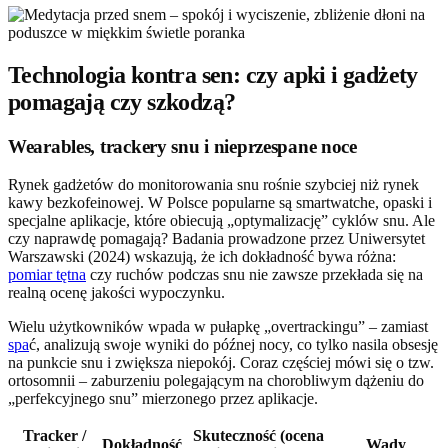
Technologia kontra sen: czy apki i gadżety
pomagają czy szkodzą?
Wearables, trackery snu i nieprzespane noce
Rynek gadżetów do monitorowania snu rośnie szybciej niż rynek
kawy bezkofeinowej. W Polsce popularne są smartwatche, opaski i
specjalne aplikacje, które obiecują „optymalizację” cyklów snu. Ale
czy naprawdę pomagają? Badania prowadzone przez Uniwersytet
Warszawski (2024) wskazują, że ich dokładność bywa różna:
pomiar tętna
czy ruchów podczas snu nie zawsze przekłada się na
realną ocenę jakości wypoczynku.
Wielu użytkowników wpada w pułapkę „overtrackingu” – zamiast
spa
ć, analizują swoje wyniki do późnej nocy, co tylko nasila obsesję
na punkcie snu i zwiększa niepokój. Coraz częściej mówi się o tzw.
ortosomnii – zaburzeniu polegającym na chorobliwym dążeniu do
„perfekcyjnego snu” mierzonego przez aplikacje.
Tracker /
Skuteczność (ocena
Dokładność
Wady