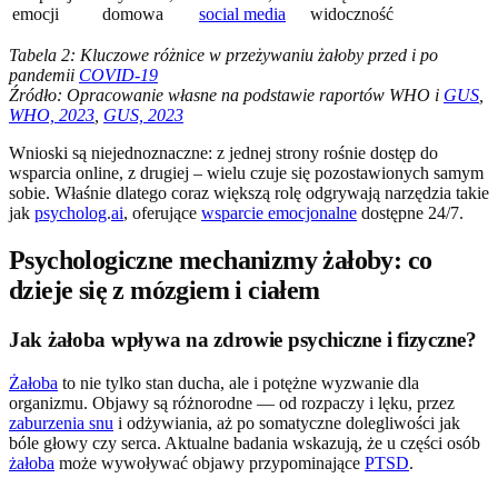
emocji
domowa
social media
widoczność
Tabela 2: Kluczowe różnice w przeżywaniu żałoby przed i po
pandemii
COVID-19
Źródło: Opracowanie własne na podstawie raportów WHO i
GUS
,
WHO, 2023
,
GUS, 2023
Wnioski są niejednoznaczne: z jednej strony rośnie dostęp do
wsparcia online, z drugiej – wielu czuje się pozostawionych samym
sobie. Właśnie dlatego coraz większą rolę odgrywają narzędzia takie
jak
psycholog
.
ai
, oferujące
wsparcie emocjonalne
dostępne 24/7.
Psychologiczne mechanizmy żałoby: co
dzieje się z mózgiem i ciałem
Jak żałoba wpływa na zdrowie psychiczne i fizyczne?
Żałoba
to nie tylko stan ducha, ale i potężne wyzwanie dla
organizmu. Objawy są różnorodne — od rozpaczy i lęku, przez
zaburzenia snu
i odżywiania, aż po somatyczne dolegliwości jak
bóle głowy czy serca. Aktualne badania wskazują, że u części osób
żałoba
może wywoływać objawy przypominające
PTSD
.