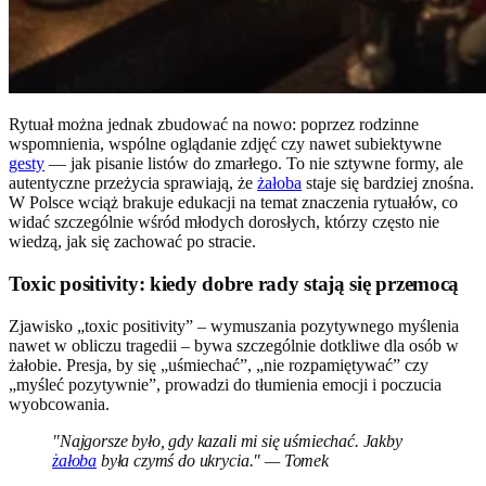
Rytuał można jednak zbudować na nowo: poprzez rodzinne
wspomnienia, wspólne oglądanie zdjęć czy nawet subiektywne
gesty
— jak pisanie listów do zmarłego. To nie sztywne formy, ale
autentyczne przeżycia sprawiają, że
żałoba
staje się bardziej znośna.
W Polsce wciąż brakuje edukacji na temat znaczenia rytuałów, co
widać szczególnie wśród młodych dorosłych, którzy często nie
wiedzą, jak się zachować po stracie.
Toxic positivity: kiedy dobre rady stają się przemocą
Zjawisko „toxic positivity” – wymuszania pozytywnego myślenia
nawet w obliczu tragedii – bywa szczególnie dotkliwe dla osób w
żałobie. Presja, by się „uśmiechać”, „nie rozpamiętywać” czy
„myśleć pozytywnie”, prowadzi do tłumienia emocji i poczucia
wyobcowania.
"Najgorsze było, gdy kazali mi się uśmiechać. Jakby
żałoba
była czymś do ukrycia." — Tomek