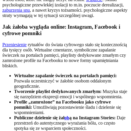
psychologiczne przewlekłej izolacji to m.in. poczucie derealizacji,
zaburzenia snu
, a nawet kryzys tożsamości. psychologiczne aspekty
straty wymagają w tej sytuacji szczególnej uwagi.
Jak żałoba wygląda online: Instagram, Facebook i
cyfrowe pomniki
Przeniesienie
rytuałów do świata cyfrowego stało się koniecznością
dla tysięcy osób. Wirtualne cmentarze, symboliczne zapalanie
świeczek na portalach pamięci, playlisty dedykowane zmarłym czy
zamrożone profile na Facebooku to nowe formy upamiętniania
bliskich.
Wirtualne zapalanie świeczek na portalach pamięci:
Pozwala uczestniczyć w żałobie osobom oddalonym
geograficznie.
Tworzenie playlist dedykowanych zmarłym:
Muzyka staje
się narzędziem ekspresji emocji i wspólnego wspomnienia.
Profile „zamrożone” na Facebooku jako cyfrowe
pomniki:
Umożliwiają pozostawienie śladu i dzielenie się
wspomnieniami.
Publiczne dzielenie się żał
ob
ą na Instagram Stories:
Daje
przestrzeń do autentycznego wyrażania bólu, co często
spotyka się ze wsparciem społeczności.