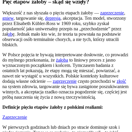
Pięć etapów żałoby – skąd się wzięły?
Większość z nas słyszała o pięciu etapach żałoby —
zaprzeczenie
,
gniew
, targowanie się,
depresja
, akceptacja. Ten model, stworzony
przez Elisabeth Kübler-Ross w 1969 roku, szybko zyskał
popularność jako uniwersalny przepis na „przechodzenie” przez
żał
ob
ę. Jednak mało kto wie, że teoria ta powstała na podstawie
obserwacji osób terminalnie chorych, a nie tych, którzy utracili
bliskich.
W Polsce pojęcia te bywają interpretowane dosłownie, co prowadzi
do mylnego przekonania, że
żałoba
to liniowy proces z jasno
wyznaczonym początkiem i końcem. Tymczasem badania z
ostatnich lat pokazują, że etapy mogą się mieszać, powtarzać, a
nawet nie wystąpić u wszystkich. Polskie konteksty kulturowe
dodają własne odcienie —
zaprzeczenie
często przechodzi w
złość
na system zdrowia, targowanie się bywa zastąpione poszukiwaniem
winnych, a akceptacja rzadko oznacza pogodzenie się, częściej jest
próbą nauczenia się życia z nową rzeczywistością.
Definicje pięciu etapów żałoby z polskimi realiami:
Zaprzeczenie
W pierwszych godzinach lub dniach po stracie dominuje szok i