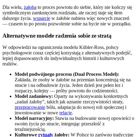
Dla wielu,
żałoba
to proces powrotu do siebie, który nie kończy się
symbolicznym zamknięciem rozdziału, ale raczej staje się tłem
dalszego życia.
wsparcie
w żałobie nabiera więc nowych znaczeń
— czasem to po prostu pozwolenie sobie na bycie nie w porządku.
Alternatywne modele radzenia sobie ze stratą
W odpowiedzi na ograniczenia modelu Kübler-Ross, polscy
psychologowie coraz częściej korzystają z alternatywnych podejść,
lepiej dopasowanych do indywidualnych historii i kulturowych
realiów.
Model podwójnego procesu (Dual Process Model):
Zakłada, że osoby w żałobie na przemian koncentrują się na
stracie i na odbudowie życia. Jeden dzień jest pełen łez i
rozpaczy, kolejny — próby powrotu do codzienności.
Model zadaniowy:
Oparty na wykonywaniu konkretnych
„zadań żałoby”, takich jak uznanie rzeczywistości straty,
przepracowanie
bólu, adaptacja do nowej roli społecznej i
inwestowanie w nowe
relacje
.
Model narracyjny:
Stawia na budowanie nowej opowieści o
swoim życiu po stracie, integrując przeszłość z
teraźniejszością.
Kulturowe
rytuały
żałoby:
W Polsce to zarówno tradycyjne