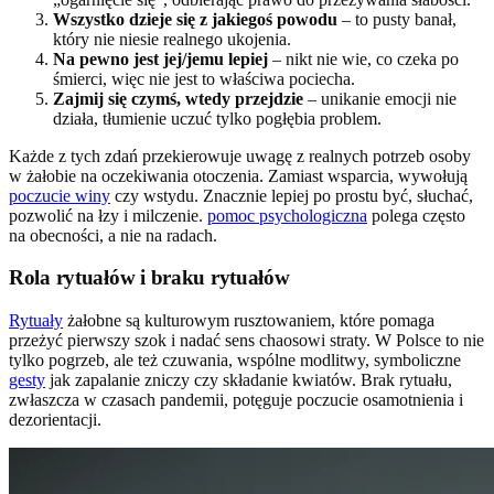
Wszystko dzieje się z jakiegoś powodu
– to pusty banał,
który nie niesie realnego ukojenia.
Na pewno jest jej/jemu lepiej
– nikt nie wie, co czeka po
śmierci, więc nie jest to właściwa pociecha.
Zajmij się czymś, wtedy przejdzie
– unikanie emocji nie
działa, tłumienie uczuć tylko pogłębia problem.
Każde z tych zdań przekierowuje uwagę z realnych potrzeb osoby
w żałobie na oczekiwania otoczenia. Zamiast wsparcia, wywołują
poczucie winy
czy wstydu. Znacznie lepiej po prostu być, słuchać,
pozwolić na łzy i milczenie.
pomoc psychologiczna
polega często
na obecności, a nie na radach.
Rola rytuałów i braku rytuałów
Rytuały
żałobne są kulturowym rusztowaniem, które pomaga
przeżyć pierwszy szok i nadać sens chaosowi straty. W Polsce to nie
tylko pogrzeb, ale też czuwania, wspólne modlitwy, symboliczne
gesty
jak zapalanie zniczy czy składanie kwiatów. Brak rytuału,
zwłaszcza w czasach pandemii, potęguje poczucie osamotnienia i
dezorientacji.