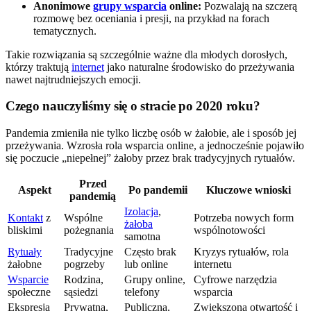
Anonimowe
grupy wsparcia
online:
Pozwalają na szczerą
rozmowę bez oceniania i presji, na przykład na forach
tematycznych.
Takie rozwiązania są szczególnie ważne dla młodych dorosłych,
którzy traktują
internet
jako naturalne środowisko do przeżywania
nawet najtrudniejszych emocji.
Czego nauczyliśmy się o stracie po 2020 roku?
Pandemia zmieniła nie tylko liczbę osób w żałobie, ale i sposób jej
przeżywania. Wzrosła rola wsparcia online, a jednocześnie pojawiło
się poczucie „niepełnej” żałoby przez brak tradycyjnych rytuałów.
Przed
Aspekt
Po pandemii
Kluczowe wnioski
pandemią
Izolacja
,
Kontakt
z
Wspólne
Potrzeba nowych form
żałoba
bliskimi
pożegnania
wspólnotowości
samotna
Rytuały
Tradycyjne
Często brak
Kryzys rytuałów, rola
żałobne
pogrzeby
lub online
internetu
Wsparcie
Rodzina,
Grupy online,
Cyfrowe narzędzia
społeczne
sąsiedzi
telefony
wsparcia
Ekspresja
Prywatna,
Publiczna,
Zwiększona otwartość i