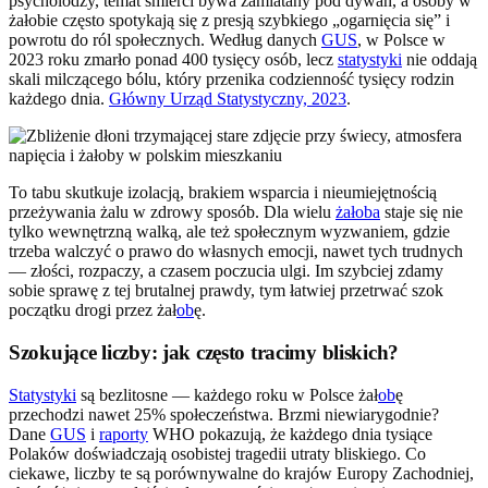
psycholodzy, temat śmierci bywa zamiatany pod dywan, a osoby w
żałobie często spotykają się z presją szybkiego „ogarnięcia się” i
powrotu do ról społecznych. Według danych
GUS
, w Polsce w
2023 roku zmarło ponad 400 tysięcy osób, lecz
statystyki
nie oddają
skali milczącego bólu, który przenika codzienność tysięcy rodzin
każdego dnia.
Główny Urząd Statystyczny, 2023
.
To tabu skutkuje izolacją, brakiem wsparcia i nieumiejętnością
przeżywania żalu w zdrowy sposób. Dla wielu
żałoba
staje się nie
tylko wewnętrzną walką, ale też społecznym wyzwaniem, gdzie
trzeba walczyć o prawo do własnych emocji, nawet tych trudnych
— złości, rozpaczy, a czasem poczucia ulgi. Im szybciej zdamy
sobie sprawę z tej brutalnej prawdy, tym łatwiej przetrwać szok
początku drogi przez żał
ob
ę.
Szokujące liczby: jak często tracimy bliskich?
Statystyki
są bezlitosne — każdego roku w Polsce żał
ob
ę
przechodzi nawet 25% społeczeństwa. Brzmi niewiarygodnie?
Dane
GUS
i
raporty
WHO pokazują, że każdego dnia tysiące
Polaków doświadczają osobistej tragedii utraty bliskiego. Co
ciekawe, liczby te są porównywalne do krajów Europy Zachodniej,