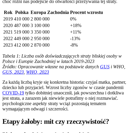
choć różni nas podejście do otwartości przeżywania tej straty.
Rok
Polska
Europa Zachodnia
Procent wzrostu
2019
410 000
2 800 000
0%
2020
487 000
3 100 000
+18%
2021
519 000
3 350 000
+11%
2022
449 000
2 950 000
-13%
2023
412 000
2 870 000
-8%
Tabela 1: Liczba osób doświadczających straty bliskiej osoby w
Polsce i Europie Zachodniej w latach 2019-2023
Źródło: Opracowanie własne na podstawie danych
GUS
i WHO,
GUS, 2023
,
WHO, 2023
Za każdą liczbą kryje się konkretna historia: czyjaś matka, partner,
dziecko lub przyjaciel. Wzrost liczby zgonów w czasie pandemii
COVID-19
tylko dobitniej unaocznił, jak powszechna i dotkliwa
jest strata, a zarazem jak niewiele potrafimy o niej rozmawiać.
psychologiczne aspekty straty wciąż pozostają tematem
wymagającym odwagi i szczerości.
Etapy żałoby: mit czy rzeczywistość?