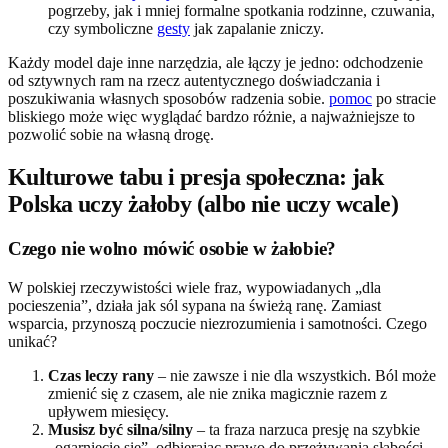
pogrzeby, jak i mniej formalne spotkania rodzinne, czuwania,
czy symboliczne
gesty
jak zapalanie zniczy.
Każdy model daje inne narzędzia, ale łączy je jedno: odchodzenie
od sztywnych ram na rzecz autentycznego doświadczania i
poszukiwania własnych sposobów radzenia sobie.
pomoc
po stracie
bliskiego może więc wyglądać bardzo różnie, a najważniejsze to
pozwolić sobie na własną drogę.
Kulturowe tabu i presja społeczna: jak
Polska uczy żałoby (albo nie uczy wcale)
Czego nie wolno mówić osobie w żałobie?
W polskiej rzeczywistości wiele fraz, wypowiadanych „dla
pocieszenia”, działa jak sól sypana na świeżą ranę. Zamiast
wsparcia, przynoszą poczucie niezrozumienia i samotności. Czego
unikać?
Czas leczy rany
– nie zawsze i nie dla wszystkich. Ból może
zmienić się z czasem, ale nie znika magicznie razem z
upływem miesięcy.
Musisz być silna/silny
– ta fraza narzuca presję na szybkie
„ogarnięcie się”, odbierając prawo do przeżywania słabości.