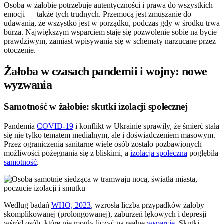
Osoba w żałobie potrzebuje autentyczności i prawa do wszystkich
emocji — także tych trudnych. Przemocą jest zmuszanie do
udawania, że wszystko jest w porządku, podczas gdy w środku trwa
burza. Największym wsparciem staje się pozwolenie sobie na bycie
prawdziwym, zamiast wpisywania się w schematy narzucane przez
otoczenie.
Żałoba w czasach pandemii i wojny: nowe
wyzwania
Samotność w żałobie: skutki izolacji społecznej
Pandemia
COVID-19
i konflikt w Ukrainie sprawiły, że śmierć stała
się nie tylko tematem medialnym, ale i doświadczeniem masowym.
Przez ograniczenia sanitarne wiele osób zostało pozbawionych
możliwości pożegnania się z bliskimi, a
izolacja społeczna
pogłębiła
samotność
.
Według badań
WHO, 2023
, wzrosła liczba przypadków żałoby
skomplikowanej (prolongowanej), zaburzeń lękowych i depresji
wśród osób, które nie mogły liczyć na realne
wsparcie
. Skutki