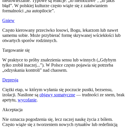
niedowierzanie. Typowe są reakcje: „to niemożliwe”, „to jakiś
błąd”. W polskiej kulturze często wiąże się z załatwianiem
formalności „na autopilocie”.
Gniew
Często kierowany przeciwko losowi, Bogu, lekarzom lub nawet
samemu sobie. Może przybierać formę skrywanej wściekłości lub
otwartych sporów rodzinnych.
Targowanie się
W praktyce to próby znalezienia sensu lub winnych („Gdybym
tylko zrobił inaczej...”). W Polsce często pojawia się potrzeba
„odzyskania kontroli” nad chaosem.
Depresja
Ciężki etap, w którym wyłania się poczucie pustki, bezsensu,
izolacji. Nasilone są
objawy somatyczne
— trudności ze snem, brak
apetytu,
wycofanie
.
Akceptacja
Nie oznacza pogodzenia się, lecz raczej naukę życia z bólem.
Często wiąże się z tworzeniem nowych rytuałów lub redefinicją