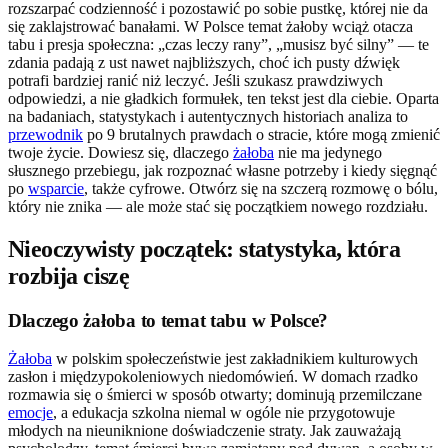
rozszarpać codzienność i pozostawić po sobie pustkę, której nie da
się zaklajstrować banałami. W Polsce temat żałoby wciąż otacza
tabu i presja społeczna: „czas leczy rany”, „musisz być silny” — te
zdania padają z ust nawet najbliższych, choć ich pusty dźwięk
potrafi bardziej ranić niż leczyć. Jeśli szukasz prawdziwych
odpowiedzi, a nie gładkich formułek, ten tekst jest dla ciebie. Oparta
na badaniach, statystykach i autentycznych historiach analiza to
przewodnik
po 9 brutalnych prawdach o stracie, które mogą zmienić
twoje życie. Dowiesz się, dlaczego
żałoba
nie ma jedynego
słusznego przebiegu, jak rozpoznać własne potrzeby i kiedy sięgnąć
po
wsparcie
, także cyfrowe. Otwórz się na szczerą rozmowę o bólu,
który nie znika — ale może stać się początkiem nowego rozdziału.
Nieoczywisty początek: statystyka, która
rozbija ciszę
Dlaczego żałoba to temat tabu w Polsce?
Żałoba
w polskim społeczeństwie jest zakładnikiem kulturowych
zasłon i międzypokoleniowych niedomówień. W domach rzadko
rozmawia się o śmierci w sposób otwarty; dominują przemilczane
emocje
, a edukacja szkolna niemal w ogóle nie przygotowuje
młodych na nieuniknione doświadczenie straty. Jak zauważają