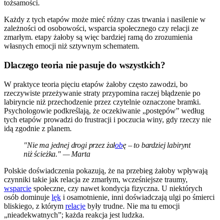
tożsamości.
Każdy z tych etapów może mieć różny czas trwania i nasilenie w
zależności od osobowości, wsparcia społecznego czy relacji ze
zmarłym. etapy żałoby są więc bardziej ramą do zrozumienia
własnych emocji niż sztywnym schematem.
Dlaczego teoria nie pasuje do wszystkich?
W praktyce teoria pięciu etapów żałoby często zawodzi, bo
rzeczywiste przeżywanie straty przypomina raczej błądzenie po
labiryncie niż przechodzenie przez czytelnie oznaczone bramki.
Psychologowie podkreślają, że oczekiwanie „postępów” według
tych etapów prowadzi do frustracji i poczucia winy, gdy rzeczy nie
idą zgodnie z planem.
"Nie ma jednej drogi przez żał
ob
ę – to bardziej labirynt
niż ścieżka." — Marta
Polskie doświadczenia pokazują, że na przebieg żałoby wpływają
czynniki takie jak relacja ze zmarłym, wcześniejsze traumy,
wsparcie
społeczne, czy nawet kondycja fizyczna. U niektórych
osób dominuje
lęk
i osamotnienie, inni doświadczają ulgi po śmierci
bliskiego, z którym
relacje
były trudne. Nie ma tu emocji
„nieadekwatnych”; każda reakcja jest ludzka.