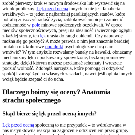
zrobić pierwszy krok w nowym środowisku lub wystawić się na
widok publiczny.
Lęk przed oceną
innych to nie jest fanaberia
wrażliwych – to jeden z najbardziej paraliżujących stanów, które
potrafią zniszczyć radość życia, zablokować ambicje i zamienić
codzienność w
pole
minowe społecznych oczekiwań. W epoce
mediów społecznościowych, presji na idealność i wiecznego oglądu
z każdej strony, ten
lęk
urasta do rangi epidemii. Czy naprawdę
można się go pozbyć? A może prawda o nim jest znacznie bardziej
brutalna niż kolorowe
poradniki
psychologiczne chcą nam
wmówić? W tym artykule rozwalamy banały na kawałki, obnażamy
mechanizmy lęku i podsuwamy sprawdzone, bezkompromisowe
strategie, dzięki którym możesz przełamać schematy i wreszcie
poczuć wolność. Zdobądź narzędzia, które pomogą ci odzyskać
spokój i zacząć żyć na własnych zasadach, nawet jeśli opinia innych
wciąż będzie szeptać ci do ucha.
Dlaczego boimy się oceny? Anatomia
strachu społecznego
Skąd bierze się lęk przed oceną innych?
Lęk przed oceną
społeczną to nie przypadek – to wdrukowana w
nas instynktowna reakcja na zagrożenie odrzuceniem przez grupę.