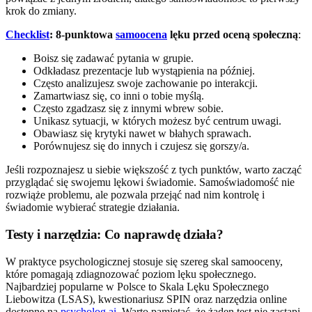
krok do zmiany.
Checklist
: 8-punktowa
samoocena
lęku przed oceną społeczną
:
Boisz się zadawać pytania w grupie.
Odkładasz prezentacje lub wystąpienia na później.
Często analizujesz swoje zachowanie po interakcji.
Zamartwiasz się, co inni o tobie myślą.
Często zgadzasz się z innymi wbrew sobie.
Unikasz sytuacji, w których możesz być centrum uwagi.
Obawiasz się krytyki nawet w błahych sprawach.
Porównujesz się do innych i czujesz się gorszy/a.
Jeśli rozpoznajesz u siebie większość z tych punktów, warto zacząć
przyglądać się swojemu lękowi świadomie. Samoświadomość nie
rozwiąże problemu, ale pozwala przejąć nad nim kontrolę i
świadomie wybierać strategie działania.
Testy i narzędzia: Co naprawdę działa?
W praktyce psychologicznej stosuje się szereg skal samooceny,
które pomagają zdiagnozować poziom lęku społecznego.
Najbardziej popularne w Polsce to Skala Lęku Społecznego
Liebowitza (LSAS), kwestionariusz SPIN oraz narzędzia online
dostępne na
psycholog
.
ai
. Warto pamiętać, że żaden test nie zastąpi