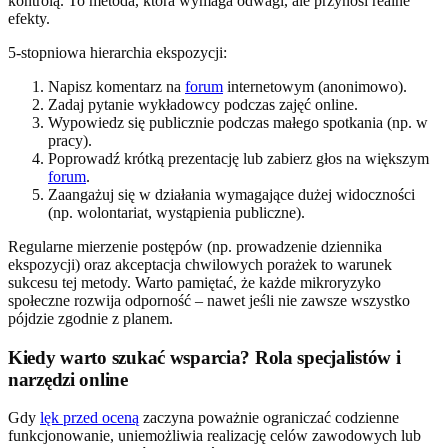
kontrolą. To metoda, która wymaga odwagi, ale przynosi realne
efekty.
5-stopniowa hierarchia ekspozycji:
Napisz komentarz na
forum
internetowym (anonimowo).
Zadaj pytanie wykładowcy podczas zajęć online.
Wypowiedz się publicznie podczas małego spotkania (np. w
pracy).
Poprowadź krótką prezentację lub zabierz głos na większym
forum
.
Zaangażuj się w działania wymagające dużej widoczności
(np. wolontariat, wystąpienia publiczne).
Regularne mierzenie postępów (np. prowadzenie dziennika
ekspozycji) oraz akceptacja chwilowych porażek to warunek
sukcesu tej metody. Warto pamiętać, że każde mikroryzyko
społeczne rozwija odporność – nawet jeśli nie zawsze wszystko
pójdzie zgodnie z planem.
Kiedy warto szukać wsparcia? Rola specjalistów i
narzędzi online
Gdy
lęk przed oceną
zaczyna poważnie ograniczać codzienne
funkcjonowanie, uniemożliwia realizację celów zawodowych lub