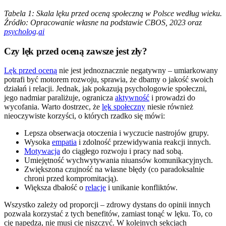
Tabela 1: Skala lęku przed oceną społeczną w Polsce według wieku.
Źródło: Opracowanie własne na podstawie CBOS, 2023 oraz
psycholog
.
ai
Czy lęk przed oceną zawsze jest zły?
Lęk przed oceną
nie jest jednoznacznie negatywny – umiarkowany
potrafi być motorem rozwoju, sprawia, że dbamy o jakość swoich
działań i relacji. Jednak, jak pokazują psychologowie społeczni,
jego nadmiar paraliżuje, ogranicza
aktywność
i prowadzi do
wycofania. Warto dostrzec, że
lęk społeczny
niesie również
nieoczywiste korzyści, o których rzadko się mówi:
Lepsza obserwacja otoczenia i wyczucie nastrojów grupy.
Wysoka
empatia
i zdolność przewidywania reakcji innych.
Motywacja
do ciągłego rozwoju i pracy nad sobą.
Umiejętność wychwytywania niuansów komunikacyjnych.
Zwiększona czujność na własne błędy (co paradoksalnie
chroni przed kompromitacją).
Większa dbałość o
relacje
i unikanie konfliktów.
Wszystko zależy od proporcji – zdrowy dystans do opinii innych
pozwala korzystać z tych benefitów, zamiast tonąć w lęku. To, co
cię napędza, nie musi cię niszczyć. W kolejnych sekcjach