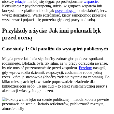
niszczy
relacje
, nie bój się sięgać po profesjonalne
wsparcie
.
Konsultacja z psychoterapeutą, udział w grupach wsparcia lub
korzystanie z platform takich jak
psycholog
.
ai
to nie słabość, lecz
wyraz dojrzałości. Warto rozróżniać, kiedy samopomoc przestaje
wystarczać i pojawia się potrzeba głębszej pracy nad sobą.
Przykłady z życia: Jak inni pokonali lęk
przed oceną
Case study 1: Od paraliżu do wystąpień publicznych
Magda przez lata bała się choćby zabrać głos podczas spotkania
rodzinnego. Blokada była tak silna, że w pracy odrzucała awanse,
by nie musieć prezentować się przed zespołem.
Przełom
nastąpił,
gdy wprowadziła dziennik ekspozycji: codziennie robiła jedną
rzecz, która ją stresowała (choćby zadanie pytania na zebraniu). Po
kilku miesiącach była w stanie poprowadzić szkolenie dla
kilkudziesięciu osób. To nie cud – to efekt systematycznej pracy i
akceptacji własnych ograniczeń.