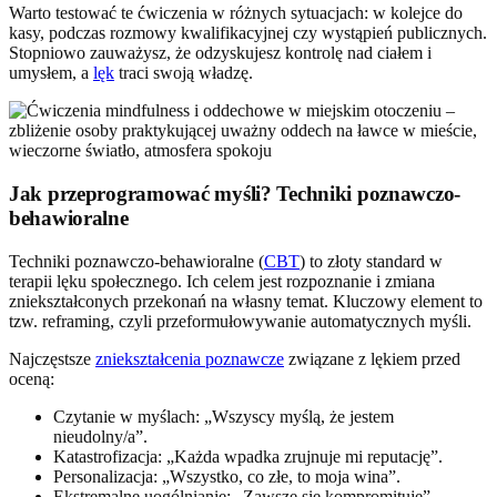
Warto testować te ćwiczenia w różnych sytuacjach: w kolejce do
kasy, podczas rozmowy kwalifikacyjnej czy wystąpień publicznych.
Stopniowo zauważysz, że odzyskujesz kontrolę nad ciałem i
umysłem, a
lęk
traci swoją władzę.
Jak przeprogramować myśli? Techniki poznawczo-
behawioralne
Techniki poznawczo-behawioralne (
CBT
) to złoty standard w
terapii lęku społecznego. Ich celem jest rozpoznanie i zmiana
zniekształconych przekonań na własny temat. Kluczowy element to
tzw. reframing, czyli przeformułowywanie automatycznych myśli.
Najczęstsze
zniekształcenia poznawcze
związane z lękiem przed
oceną:
Czytanie w myślach: „Wszyscy myślą, że jestem
nieudolny/a”.
Katastrofizacja: „Każda wpadka zrujnuje mi reputację”.
Personalizacja: „Wszystko, co złe, to moja wina”.
Ekstremalne uogólnianie: „Zawsze się kompromituję”.