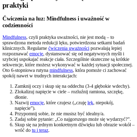
praktyki
Ćwiczenia na luz: Mindfulness i uważność w
codzienności
Mindfulness
, czyli praktyka uważności, nie jest modą – to
sprawdzona metoda redukcji lęku, potwierdzona setkami badań
klinicznych. Regularne
ćwiczenia uważności
pozwalają lepiej
rozpoznawać
emocje
, dystansować się od negatywnych myśli i
szybciej uspokajać reakcje ciała. Szczególnie skuteczne są krótkie
sekwencje, które możesz wykonywać w każdej sytuacji społecznej.
Oto 6-stopniowa rutyna
mindfulness
, która pomoże ci zachować
spokój nawet w trudnych interakcjach:
Zamknij oczy i skup się na oddechu (3-4 głębokie wdechy).
Zlokalizuj napięcie w ciele – rozluźnij ramiona, szczękę,
dłonie.
Nazwij
emocje
, które czujesz („czuję
lęk
, niepokój,
napięcie”).
Przypomnij sobie, że nie musisz być idealny/a.
Zadaj sobie pytanie: „Co najgorszego może się wydarzyć?”.
Skup się na jednym konkretnym dźwięku lub obrazie wokół –
wróć do
tu i teraz
.