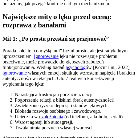
pokażemy, jak przejąć kontrolę nad tym mechanizmem.
Największe mity o lęku przed oceną:
rozprawa z banałami
Mit 1: „Po prostu przestań się przejmować”
Porada „olej to, co myślą inni” brzmi prosto, ale jest radykalnym
uproszczeniem.
Ignorowanie
lęku nie rozwiązuje problemu –
przeciwnie, może prowadzić do głębszych zaburzeń
funkcjonowania. Według badań
psycholog
ów [Kocur i in., 2022],
ignorowanie
własnych emocji skutkuje wzrostem napięcia i brakiem
autentyczności w relacjach. Oto 7 realnych konsekwencji
wypierania tego lęku:
Narastająca frustracja i poczucie izolacji.
Pogorszenie relacji z bliskimi (brak autentyczności).
Zwiększone ryzyko depresji i stanów lękowych.
Blokada rozwoju osobistego i zawodowego.
Ucieczka w
uzależnienia
(od telefonu, alkoholu, seriali).
Wzrost agresji lub autoagresji.
Trwała utrata poczucia własnej wartości.