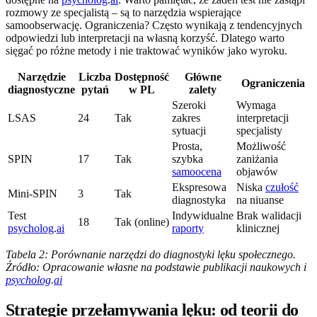
rozmowy ze specjalistą – są to narzędzia wspierające
samoobserwację. Ograniczenia? Często wynikają z tendencyjnych
odpowiedzi lub interpretacji na własną korzyść. Dlatego warto
sięgać po różne metody i nie traktować wyników jako wyroku.
Narzędzie
Liczba
Dostępność
Główne
Ograniczenia
diagnostyczne
pytań
w PL
zalety
Szeroki
Wymaga
LSAS
24
Tak
zakres
interpretacji
sytuacji
specjalisty
Prosta,
Możliwość
SPIN
17
Tak
szybka
zaniżania
samoocena
objawów
Ekspresowa
Niska
czułość
Mini-SPIN
3
Tak
diagnostyka
na niuanse
Test
Indywidualne
Brak walidacji
18
Tak (online)
psycholog
.
ai
raporty
klinicznej
Tabela 2: Porównanie narzędzi do diagnostyki lęku społecznego.
Źródło: Opracowanie własne na podstawie publikacji naukowych i
psycholog
.
ai
Strategie przełamywania lęku: od teorii do