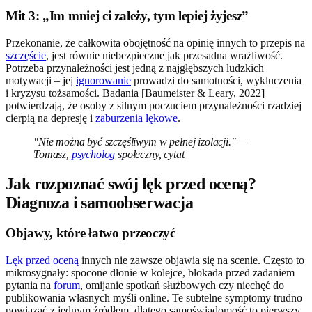
Mit 3: „Im mniej ci zależy, tym lepiej żyjesz”
Przekonanie, że całkowita obojętność na opinię innych to przepis na
szczęście
, jest równie niebezpieczne jak przesadna wrażliwość.
Potrzeba przynależności jest jedną z najgłębszych ludzkich
motywacji – jej
ignorowanie
prowadzi do samotności, wykluczenia
i kryzysu tożsamości. Badania [Baumeister & Leary, 2022]
potwierdzają, że osoby z silnym poczuciem przynależności rzadziej
cierpią na depresję i
zaburzenia lękowe
.
"Nie można być szczęśliwym w pełnej izolacji." —
Tomasz,
psycholog
społeczny, cytat
Jak rozpoznać swój lęk przed oceną?
Diagnoza i samoobserwacja
Objawy, które łatwo przeoczyć
Lęk przed oceną
innych nie zawsze objawia się na scenie. Często to
mikrosygnały: spocone dłonie w kolejce, blokada przed zadaniem
pytania na
forum
, omijanie spotkań służbowych czy niechęć do
publikowania własnych myśli online. Te subtelne symptomy trudno
powiązać z jednym źródłem, dlatego samoświadomość to pierwszy