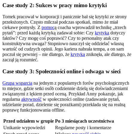
Case study 2: Sukces w pracy mimo krytyki
Tomek pracował w korporacji i panicznie bał się krytyki ze strony
przełożonych. Często milczał podczas spotkań, mimo że miał
ciekawe pomysły. Z
pomoc
ą coacha wprowadził technikę „trzech
pytań”: przed każdą krytyką zadawał sobie: Czy
krytyka
dotyczy
faktów? Czy mogę coś poprawić? Czy to personalny atak czy
konstruktywna uwaga? Stopniowo nauczył się oddzielać własną
wartość od cudzych opinii. Jego kariera nabrała tempa, a on sam
poczuł się pewniej – nie dlatego, że
krytyka
zniknęła, ale dlatego, że
zaczął ją rozumieć.
Case study 3: Społeczności online i odwaga w sieci
Grupa wsparcia
na jednym z popularnych forów psychologicznych
to miejsce, gdzie setki osób codziennie dzielą się doświadczeniami
związanymi z lękiem przed oceną. Przykład Anny pokazuje, jak
regularna
aktywność
w społeczności online (zadawanie pytań,
udzielanie porad, dzielenie się porażkami) przekłada się na realną
poprawę funkcjonowania offline.
Przed udziałem w grupie
Po 3 miesiącach uczestnictwa
Unikanie wypowiedzi
Regularne posty i komentarze