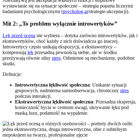
Alternatywą jest akceptacja własnych emocji i stopniowe
wystawianie się na sytuacje społeczne – strategia poparta licznymi
badaniami psychologicznymi (
psycholog
.
ai
/strategie-akceptacji).
Mit 2: „To problem wyłącznie introwertyków”
Lęk przed oceną
nie wybiera – dotyka zarówno introwertyków, jak i
ekstrawertyków, choć każdy z nich doświadcza go inaczej.
Introwertycy często unikają ekspozycji, a ekstrawertycy –
kompensują
lęk
przesadną pewnością siebie, ale w środku
przeżywają równie silny
stres
. Odmienne są mechanizmy, podobne
skutki.
Definicje:
Introwertyczna lękliwość społeczna
: Unikanie sytuacji
grupowych, nadmierna samoobserwacja, chroniczny
stres
podczas interakcji.
Ekstrawertyczna lękliwość społeczna
: Przesadna ekspresja,
konieczność bycia w centrum uwagi, ukrywanie lęku pod
maską luzu, podatność na wypalenie.