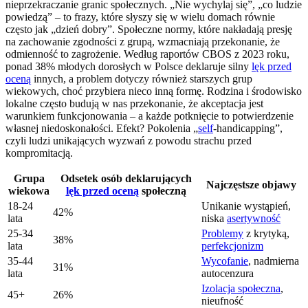
nieprzekraczanie granic społecznych. „Nie wychylaj się”, „co ludzie
powiedzą” – to frazy, które słyszy się w wielu domach równie
często jak „dzień dobry”. Społeczne normy, które nakładają presję
na zachowanie zgodności z grupą, wzmacniają przekonanie, że
odmienność to zagrożenie. Według raportów CBOS z 2023 roku,
ponad 38% młodych dorosłych w Polsce deklaruje silny
lęk przed
oceną
innych, a problem dotyczy również starszych grup
wiekowych, choć przybiera nieco inną formę. Rodzina i środowisko
lokalne często budują w nas przekonanie, że akceptacja jest
warunkiem funkcjonowania – a każde potknięcie to potwierdzenie
własnej niedoskonałości. Efekt? Pokolenia „
self
-handicapping”,
czyli ludzi unikających wyzwań z powodu strachu przed
kompromitacją.
Grupa
Odsetek osób deklarujących
Najczęstsze objawy
wiekowa
lęk przed oceną
społeczną
18-24
Unikanie wystąpień,
42%
lata
niska
asertywność
25-34
Problemy
z krytyką,
38%
lata
perfekcjonizm
35-44
Wycofanie
, nadmierna
31%
lata
autocenzura
Izolacja społeczna
,
45+
26%
nieufność