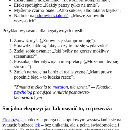
Efekt spotlight: „Każdy patrzy tylko na mnie”.
Myślenie czarno-białe: „Albo sukces, albo totalna klęska”.
Nadmierna
odpowiedzialność
: „Muszę zadowolić
wszystkich”.
Przykład wyzwania dla negatywnych myśli:
Zauważ myśl („Znowu się skompromituję”).
Sprawdź, jakie są fakty – czy to już się wydarzyło?
Zadaj sobie pytanie: „Jaki byłby najgorszy możliwy
scenariusz?”
Poszukaj alternatywnych interpretacji („Może inni też się
stresują”).
Zmień narrację na bardziej realistyczną („Mam prawo
popełnić błąd – to ludzka rzecz”).
"Zmiana myślenia to
maraton
, nie sprint." — Klaudia,
psycholog
pracująca w nurcie poznawczo-
behawioralnym
Socjalna ekspozycja: Jak oswoić to, co przeraża
Ekspozycja
społeczna polega na stopniowym wystawianiu się na
sytuacje budzące
lęk
– bez unikania, ale z pełną świadomością i