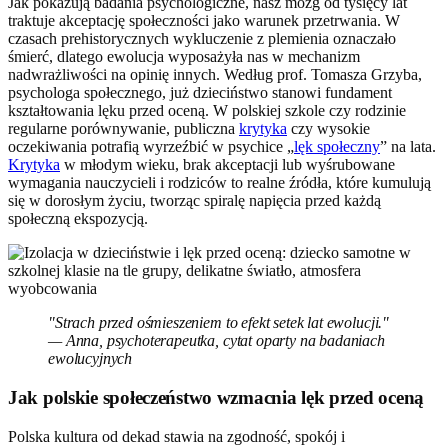
Jak pokazują badania psychologiczne, nasz mózg od tysięcy lat
traktuje akceptację społeczności jako warunek przetrwania. W
czasach prehistorycznych wykluczenie z plemienia oznaczało
śmierć, dlatego ewolucja wyposażyła nas w mechanizm
nadwrażliwości na opinię innych. Według prof. Tomasza Grzyba,
psychologa społecznego, już dzieciństwo stanowi fundament
kształtowania lęku przed oceną. W polskiej szkole czy rodzinie
regularne porównywanie, publiczna
krytyka
czy wysokie
oczekiwania potrafią wyrzeźbić w psychice „
lęk społeczny
” na lata.
Krytyka
w młodym wieku, brak akceptacji lub wyśrubowane
wymagania nauczycieli i rodziców to realne źródła, które kumulują
się w dorosłym życiu, tworząc spiralę napięcia przed każdą
społeczną ekspozycją.
"Strach przed ośmieszeniem to efekt setek lat ewolucji."
— Anna, psychoterapeutka, cytat oparty na badaniach
ewolucyjnych
Jak polskie społeczeństwo wzmacnia lęk przed oceną
Polska kultura od dekad stawia na zgodność, spokój i