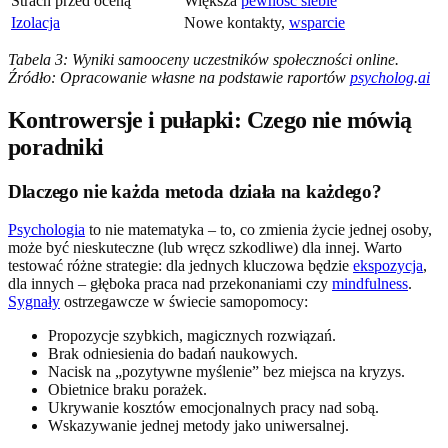
Strach przed oceną
Większa
pewność siebie
Izolacja
Nowe kontakty,
wsparcie
Tabela 3: Wyniki samooceny uczestników społeczności online.
Źródło: Opracowanie własne na podstawie raportów
psycholog
.
ai
Kontrowersje i pułapki: Czego nie mówią
poradniki
Dlaczego nie każda metoda działa na każdego?
Psychologia
to nie matematyka – to, co zmienia życie jednej osoby,
może być nieskuteczne (lub wręcz szkodliwe) dla innej. Warto
testować różne strategie: dla jednych kluczowa będzie
ekspozycja
,
dla innych – głęboka praca nad przekonaniami czy
mindfulness
.
Sygnały
ostrzegawcze w świecie samopomocy:
Propozycje szybkich, magicznych rozwiązań.
Brak odniesienia do badań naukowych.
Nacisk na „pozytywne myślenie” bez miejsca na kryzys.
Obietnice braku porażek.
Ukrywanie kosztów emocjonalnych pracy nad sobą.
Wskazywanie jednej metody jako uniwersalnej.