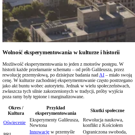
Wolność eksperymentowania w kulturze i historii
Możliwość eksperymentowania to jeden z motorów postępu. W
historii każde przełamanie schematu – od prób Galileusza, przez
rewolucję przemysłową, po dzisiejsze badania nad
AI
– miało swoją
cenę. W kulturze zachodniej eksperymentowanie często postrzegano
jako akt buntu wobec autorytetu. Jednak w wielu społeczeństwach,
zwłaszcza tych silnie zakorzenionych w tradycji, próby wyjścia
poza ramy były tępione i marginalizowane.
Okres /
Przykład
Skutki społeczne
Kultura
eksperymentowania
Eksperymenty Galileusza,
Rewolucja naukowa,
Oświecenie
Newtona
konflikt z Kościołem
Innowacje
w przemyśle
Ograniczona swoboda,
PRL