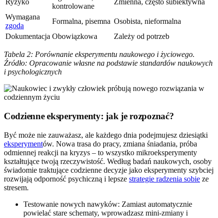
Ryzyko
Zmienna, często subiektywna
kontrolowane
Wymagana
Formalna, pisemna
Osobista, nieformalna
zgoda
Dokumentacja
Obowiązkowa
Zależy od potrzeb
Tabela 2: Porównanie eksperymentu naukowego i życiowego.
Źródło: Opracowanie własne na podstawie standardów naukowych
i psychologicznych
Codzienne eksperymenty: jak je rozpoznać?
Być może nie zauważasz, ale każdego dnia podejmujesz dziesiątki
eksperyment
ów. Nowa trasa do pracy, zmiana śniadania, próba
odmiennej reakcji na kryzys – to wszystko mikroeksperymenty
kształtujące twoją rzeczywistość. Według badań naukowych, osoby
świadomie traktujące codzienne decyzje jako eksperymenty szybciej
rozwijają odporność psychiczną i lepsze
strategie radzenia sobie
ze
stresem.
Testowanie nowych nawyków: Zamiast automatycznie
powielać stare schematy, wprowadzasz mini-zmiany i