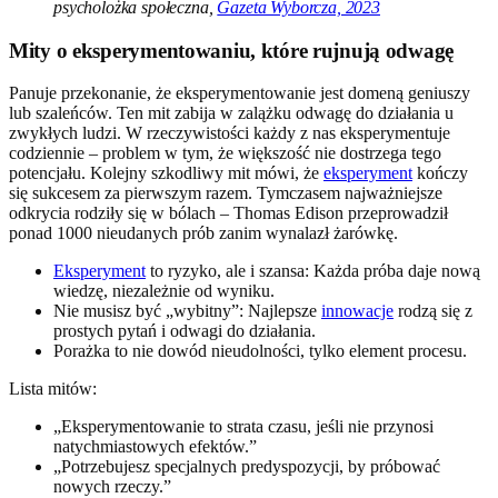
psycholożka społeczna,
Gazeta Wyborcza, 2023
Mity o eksperymentowaniu, które rujnują odwagę
Panuje przekonanie, że eksperymentowanie jest domeną geniuszy
lub szaleńców. Ten mit zabija w zalążku odwagę do działania u
zwykłych ludzi. W rzeczywistości każdy z nas eksperymentuje
codziennie – problem w tym, że większość nie dostrzega tego
potencjału. Kolejny szkodliwy mit mówi, że
eksperyment
kończy
się sukcesem za pierwszym razem. Tymczasem najważniejsze
odkrycia rodziły się w bólach – Thomas Edison przeprowadził
ponad 1000 nieudanych prób zanim wynalazł żarówkę.
Eksperyment
to ryzyko, ale i szansa: Każda próba daje nową
wiedzę, niezależnie od wyniku.
Nie musisz być „wybitny”: Najlepsze
innowacje
rodzą się z
prostych pytań i odwagi do działania.
Porażka to nie dowód nieudolności, tylko element procesu.
Lista mitów:
„Eksperymentowanie to strata czasu, jeśli nie przynosi
natychmiastowych efektów.”
„Potrzebujesz specjalnych predyspozycji, by próbować
nowych rzeczy.”