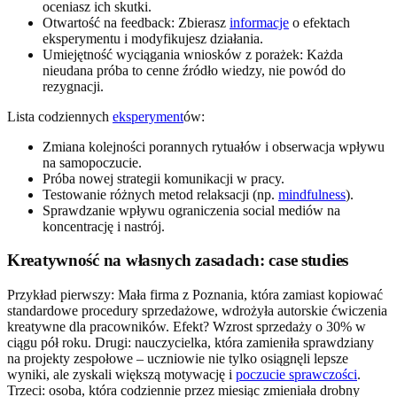
oceniasz ich skutki.
Otwartość na feedback: Zbierasz
informacje
o efektach
eksperymentu i modyfikujesz działania.
Umiejętność wyciągania wniosków z porażek: Każda
nieudana próba to cenne źródło wiedzy, nie powód do
rezygnacji.
Lista codziennych
eksperyment
ów:
Zmiana kolejności porannych rytuałów i obserwacja wpływu
na samopoczucie.
Próba nowej strategii komunikacji w pracy.
Testowanie różnych metod relaksacji (np.
mindfulness
).
Sprawdzanie wpływu ograniczenia social mediów na
koncentrację i nastrój.
Kreatywność na własnych zasadach: case studies
Przykład pierwszy: Mała firma z Poznania, która zamiast kopiować
standardowe procedury sprzedażowe, wdrożyła autorskie ćwiczenia
kreatywne dla pracowników. Efekt? Wzrost sprzedaży o 30% w
ciągu pół roku. Drugi: nauczycielka, która zamieniła sprawdziany
na projekty zespołowe – uczniowie nie tylko osiągnęli lepsze
wyniki, ale zyskali większą motywację i
poczucie sprawczości
.
Trzeci: osoba, która codziennie przez miesiąc zmieniała drobny