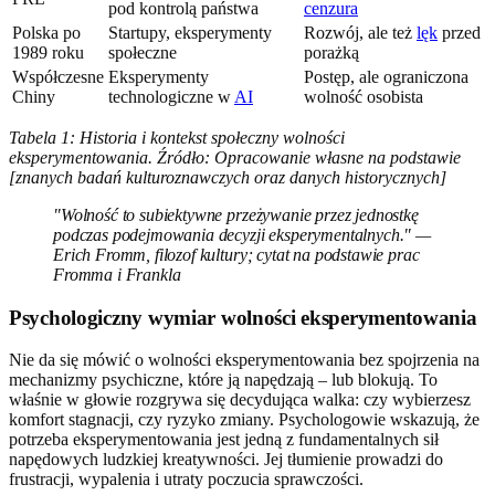
pod kontrolą państwa
cenzura
Polska po
Startupy, eksperymenty
Rozwój, ale też
lęk
przed
1989 roku
społeczne
porażką
Współczesne
Eksperymenty
Postęp, ale ograniczona
Chiny
technologiczne w
AI
wolność osobista
Tabela 1: Historia i kontekst społeczny wolności
eksperymentowania. Źródło: Opracowanie własne na podstawie
[znanych badań kulturoznawczych oraz danych historycznych]
"Wolność to subiektywne przeżywanie przez jednostkę
podczas podejmowania decyzji eksperymentalnych." —
Erich Fromm, filozof kultury; cytat na podstawie prac
Fromma i Frankla
Psychologiczny wymiar wolności eksperymentowania
Nie da się mówić o wolności eksperymentowania bez spojrzenia na
mechanizmy psychiczne, które ją napędzają – lub blokują. To
właśnie w głowie rozgrywa się decydująca walka: czy wybierzesz
komfort stagnacji, czy ryzyko zmiany. Psychologowie wskazują, że
potrzeba eksperymentowania jest jedną z fundamentalnych sił
napędowych ludzkiej kreatywności. Jej tłumienie prowadzi do
frustracji, wypalenia i utraty poczucia sprawczości.