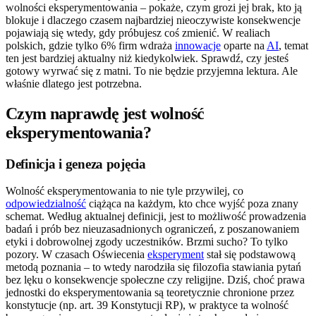
wolności eksperymentowania – pokaże, czym grozi jej brak, kto ją
blokuje i dlaczego czasem najbardziej nieoczywiste konsekwencje
pojawiają się wtedy, gdy próbujesz coś zmienić. W realiach
polskich, gdzie tylko 6% firm wdraża
innowacje
oparte na
AI
, temat
ten jest bardziej aktualny niż kiedykolwiek. Sprawdź, czy jesteś
gotowy wyrwać się z matni. To nie będzie przyjemna lektura. Ale
właśnie dlatego jest potrzebna.
Czym naprawdę jest wolność
eksperymentowania?
Definicja i geneza pojęcia
Wolność eksperymentowania to nie tyle przywilej, co
odpowiedzialność
ciążąca na każdym, kto chce wyjść poza znany
schemat. Według aktualnej definicji, jest to możliwość prowadzenia
badań i prób bez nieuzasadnionych ograniczeń, z poszanowaniem
etyki i dobrowolnej zgody uczestników. Brzmi sucho? To tylko
pozory. W czasach Oświecenia
eksperyment
stał się podstawową
metodą poznania – to wtedy narodziła się filozofia stawiania pytań
bez lęku o konsekwencje społeczne czy religijne. Dziś, choć prawa
jednostki do eksperymentowania są teoretycznie chronione przez
konstytucje (np. art. 39 Konstytucji RP), w praktyce ta wolność