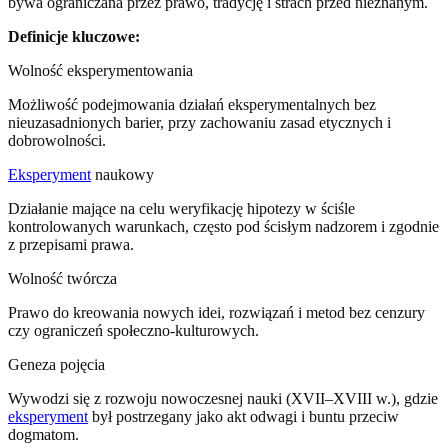
bywa ograniczana przez prawo, tradycję i strach przed nieznanym.
Definicje kluczowe:
Wolność eksperymentowania
Możliwość podejmowania działań eksperymentalnych bez
nieuzasadnionych barier, przy zachowaniu zasad etycznych i
dobrowolności.
Eksperyment
naukowy
Działanie mające na celu weryfikację hipotezy w ściśle
kontrolowanych warunkach, często pod ścisłym nadzorem i zgodnie
z przepisami prawa.
Wolność twórcza
Prawo do kreowania nowych idei, rozwiązań i metod bez cenzury
czy ograniczeń społeczno-kulturowych.
Geneza pojęcia
Wywodzi się z rozwoju nowoczesnej nauki (XVII–XVIII w.), gdzie
eksperyment
był postrzegany jako akt odwagi i buntu przeciw
dogmatom.