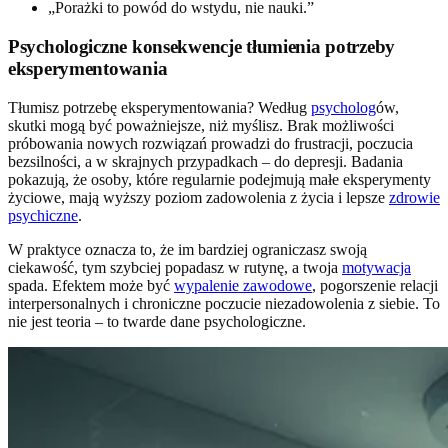
„Porażki to powód do wstydu, nie nauki.”
Psychologiczne konsekwencje tłumienia potrzeby
eksperymentowania
Tłumisz potrzebę eksperymentowania? Według
psycholog
ów,
skutki mogą być poważniejsze, niż myślisz. Brak możliwości
próbowania nowych rozwiązań prowadzi do frustracji, poczucia
bezsilności, a w skrajnych przypadkach – do depresji. Badania
pokazują, że osoby, które regularnie podejmują małe eksperymenty
życiowe, mają wyższy poziom zadowolenia z życia i lepsze
zdrowie
psychiczne
.
W praktyce oznacza to, że im bardziej ograniczasz swoją
ciekawość, tym szybciej popadasz w rutynę, a twoja
motywacja
spada. Efektem może być
wypalenie zawodowe
, pogorszenie relacji
interpersonalnych i chroniczne poczucie niezadowolenia z siebie. To
nie jest teoria – to twarde dane psychologiczne.