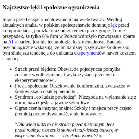
Najczęstsze lęki i społeczne ograniczenia
Strach przed eksperymentowaniem ma wiele twarzy. Według
aktualnych analiz, w polskim społeczeństwie dominuje
lęk
przed
kompromitacją, porażką oraz odrzuceniem przez grupę. To nie
przypadek, że tylko 6% firm w Polsce wdrożyło rozwiązania oparte
na
AI
– barierą jest nie technologia, lecz mentalność. Badania
psychologiczne wskazują, że im bardziej ryzykowne środowisko,
tym silniejsza tendencja do unikania
eksperyment
ów nawet kosztem
stagnacji.
Strach przed błędem: Obawa, że pojedyncza pomyłka
zostanie wyolbrzymiona i wykorzystana przeciwko
eksperymentatorowi.
Presja społeczna: Oczekiwanie konformizmu, zwłaszcza w
środowiskach o silnej hierarchii.
Syndrom „co ludzie powiedzą”: Niezgoda na wyłamanie się z
norm, nawet jeśli są jawnie szkodliwe.
Ograniczenia instytucjonalne: Szkoły i miejsca pracy często
premiują przewidywalność, a nie innowację.
"Dla wielu ludzi to nie strach przed nieznanym, lecz
przed reakcją otoczenia stanowi największą barierę w
eksperymentowaniu." — Dr. Anna Kowalska,