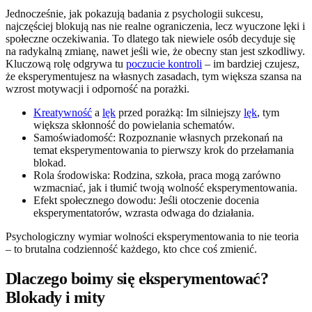
Jednocześnie, jak pokazują badania z psychologii sukcesu,
najczęściej blokują nas nie realne ograniczenia, lecz wyuczone lęki i
społeczne oczekiwania. To dlatego tak niewiele osób decyduje się
na radykalną zmianę, nawet jeśli wie, że obecny stan jest szkodliwy.
Kluczową rolę odgrywa tu
poczucie kontroli
– im bardziej czujesz,
że eksperymentujesz na własnych zasadach, tym większa szansa na
wzrost motywacji i odporność na porażki.
Kreatywność
a
lęk
przed porażką: Im silniejszy
lęk
, tym
większa skłonność do powielania schematów.
Samoświadomość: Rozpoznanie własnych przekonań na
temat eksperymentowania to pierwszy krok do przełamania
blokad.
Rola środowiska: Rodzina, szkoła, praca mogą zarówno
wzmacniać, jak i tłumić twoją wolność eksperymentowania.
Efekt społecznego dowodu: Jeśli otoczenie docenia
eksperymentatorów, wzrasta odwaga do działania.
Psychologiczny wymiar wolności eksperymentowania to nie teoria
– to brutalna codzienność każdego, kto chce coś zmienić.
Dlaczego boimy się eksperymentować?
Blokady i mity