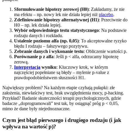
Sformułowanie hipotezy zerowej (H0)
: Zakładamy, że nie
ma efektu – np. nowy lek nie działa lepiej niż
placebo
.
Zdefiniowanie hipotezy alternatywnej (H1)
: Przeciwnie do
H0 – np. lek działa lepiej.
Wybór odpowiedniego testu statystycznego
: Na podstawie
rodzaju danych i rozkładu.
Ustalenie poziomu alfa (np. 0,05)
: To akceptowalne ryzyko
błędu I rodzaju – fałszywego pozytywu.
Zebranie danych i wykonanie testu
: Obliczenie wartości p.
Porównanie p z alfa
: Jeśli p < alfa, odrzucamy hipotezę
zerową.
Interpretacja
wyniku
: Kluczowy krok, w którym
najczęściej popełniane są błędy – mylenie p-value z
prawdopodobieństwem słuszności H1.
Największy problem? Na każdym etapie czyhają pułapki: złe
założenia, niewłaściwy test, brak uwzględnienia mocy, p-hacking.
Przykład? Badanie skuteczności terapii psychologicznych, gdzie
badacze „doprogramowali” test tak, by osiągnąć próg p < 0,05,
mimo że dane były niejednoznaczne.
Czym jest błąd pierwszego i drugiego rodzaju (i jak
wpływa na wartość p)?