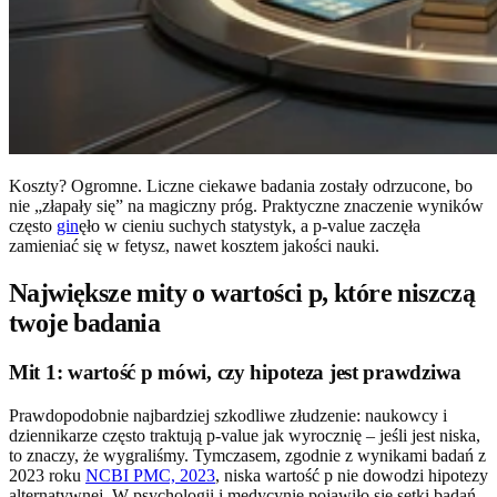
Koszty? Ogromne. Liczne ciekawe badania zostały odrzucone, bo
nie „złapały się” na magiczny próg. Praktyczne znaczenie wyników
często
gin
ęło w cieniu suchych statystyk, a p-value zaczęła
zamieniać się w fetysz, nawet kosztem jakości nauki.
Największe mity o wartości p, które niszczą
twoje badania
Mit 1: wartość p mówi, czy hipoteza jest prawdziwa
Prawdopodobnie najbardziej szkodliwe złudzenie: naukowcy i
dziennikarze często traktują p-value jak wyrocznię – jeśli jest niska,
to znaczy, że wygraliśmy. Tymczasem, zgodnie z wynikami badań z
2023 roku
NCBI PMC, 2023
, niska wartość p nie dowodzi hipotezy
alternatywnej. W psychologii i medycynie pojawiło się setki badań,