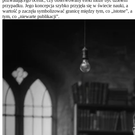
pozwalającego ocenić, czy obserwowany efekt może być dziełem
przypadku. Jego koncepcja szybko przyjęła się w świecie nauki, a
wartość p zaczęła symbolizować granicę między tym, co „istotne”, a
tym, co „niewarte publikacji”.