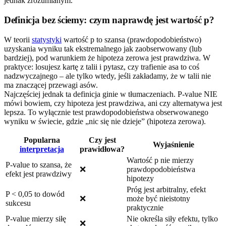
jednak zrozumianym.
Definicja bez ściemy: czym naprawdę jest wartość p?
W teorii
statystyki
wartość p to szansa (prawdopodobieństwo)
uzyskania wyniku tak ekstremalnego jak zaobserwowany (lub
bardziej), pod warunkiem że hipoteza zerowa jest prawdziwa. W
praktyce: losujesz kartę z talii i pytasz, czy trafienie asa to coś
nadzwyczajnego – ale tylko wtedy, jeśli zakładamy, że w talii nie
ma znaczącej przewagi asów.
Najczęściej jednak ta definicja ginie w tłumaczeniach. P-value NIE
mówi bowiem, czy hipoteza jest prawdziwa, ani czy alternatywa jest
lepsza. To wyłącznie test prawdopodobieństwa obserwowanego
wyniku w świecie, gdzie „nic się nie dzieje” (hipoteza zerowa).
Popularna
Czy jest
Wyjaśnienie
interpretacja
prawidłowa?
Wartość p nie mierzy
P-value to szansa, że
❌
prawdopodobieństwa
efekt jest prawdziwy
hipotezy
Próg jest arbitralny, efekt
P < 0,05 to dowód
❌
może być nieistotny
sukcesu
praktycznie
P-value mierzy siłę
Nie określa siły efektu, tylko
❌