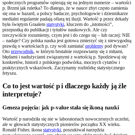
społecznych programów opierają się na jednym numerze – wartości
p. Brzmi jak ruletka? To dlatego, że w nauce zbyt często zamienia
się ona w hazard, a polscy badacze, psychologowie i dziennikarze
medialni regularnie padają ofiarą tej iluzji. Wartość p przez dekady
była świętym Graalem
statystyki
, kluczem do „istotności”,
przepustką do publikacji i tytułów naukowych. Ale czy
rzeczywiście rozumiemy, czym jest i do czego się – lub raczej: NIE
– nadaje? Czy polska nauka jest gotowa zmierzyć się z niewygodną
prawdą o wartościach p, czy woli zamiatać
problemy
pod dywan?
Oto
przewodnik
, w którym brutalnie rozprawiamy się z mitami,
błędami i nadużyciami związanymi z wartością p. Spodziewaj się
konkretów, historii z polskiego podwórka, mocnych cytatów i
praktycznych wskazówek. Zaczynamy rozbiórkę statystycznego
fetyszu.
Co to jest wartość p i dlaczego każdy ją źle
interpretuje?
Geneza pojęcia: jak p-value stała się ikoną nauki
Wartość p narodziła się nie w laboratoriach nowoczesnych uczelni,
ale w głowach statystycznych pionierów początku XX wieku.
Ronald Fisher, ikona
statystyki
, poszukiwał narzędzia