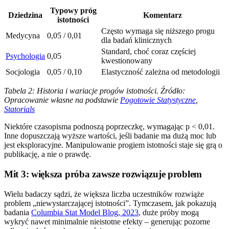
Typowy próg
Dziedzina
Komentarz
istotności
Często wymaga się niższego progu
Medycyna
0,05 / 0,01
dla badań klinicznych
Standard, choć coraz częściej
Psychologia
0,05
kwestionowany
Socjologia
0,05 / 0,10
Elastyczność zależna od metodologii
Tabela 2: Historia i wariacje progów istotności. Źródło:
Opracowanie własne na podstawie
Pogotowie Statystyczne
,
Statorials
Niektóre czasopisma podnoszą poprzeczkę, wymagając p < 0,01.
Inne dopuszczają wyższe wartości, jeśli badanie ma dużą moc lub
jest eksploracyjne. Manipulowanie progiem istotności staje się grą o
publikację, a nie o prawdę.
Mit 3: większa próba zawsze rozwiązuje problem
Wielu badaczy sądzi, że większa liczba uczestników rozwiąże
problem „niewystarczającej istotności”. Tymczasem, jak pokazują
badania
Columbia Stat Model Blog, 2023
, duże próby mogą
wykryć nawet minimalnie nieistotne efekty – generując pozorne