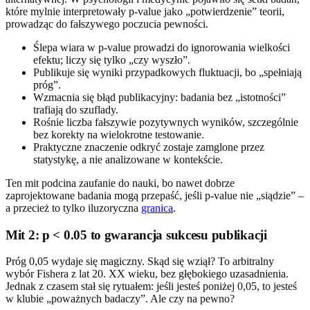
które mylnie interpretowały p-value jako „potwierdzenie” teorii,
prowadząc do fałszywego poczucia pewności.
Ślepa wiara w p-value prowadzi do ignorowania wielkości
efektu; liczy się tylko „czy wyszło”.
Publikuje się wyniki przypadkowych fluktuacji, bo „spełniają
próg”.
Wzmacnia się błąd publikacyjny: badania bez „istotności”
trafiają do szuflady.
Rośnie liczba fałszywie pozytywnych wyników, szczególnie
bez korekty na wielokrotne testowanie.
Praktyczne znaczenie odkryć zostaje zamglone przez
statystykę, a nie analizowane w kontekście.
Ten mit podcina zaufanie do nauki, bo nawet dobrze
zaprojektowane badania mogą przepaść, jeśli p-value nie „siądzie” –
a przecież to tylko iluzoryczna
granica
.
Mit 2: p < 0.05 to gwarancja sukcesu publikacji
Próg 0,05 wydaje się magiczny. Skąd się wziął? To arbitralny
wybór Fishera z lat 20. XX wieku, bez głębokiego uzasadnienia.
Jednak z czasem stał się rytuałem: jeśli jesteś poniżej 0,05, to jesteś
w klubie „poważnych badaczy”. Ale czy na pewno?