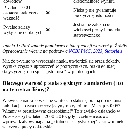
dowodów
ekstremalność wyniku
P-value = 0,01
Niska p nie gwarantuje
oznacza praktyczną
❌
praktycznej istotności
ważność
Jest silnie zależna od
P-value zależy
❌
wielkości próby i modelu
wyłącznie od danych
statystycznego
Tabela 1: Porównanie popularnych interpretacji wartości p. Źródło:
Opracowanie własne na podstawie
NCBI PMC, 2023
,
Statorials
Mit, że p-value to wyrocznia nauki, utwierdził się przez dekady.
Wynika często z uproszczeń w podręcznikach, braku edukacji
statystycznej i presji na „istotność” w publikacjach.
Dlaczego wartość p stała się złotym standardem (i co
na tym straciliśmy)?
W świecie nauki to właśnie wartość p stała się bramą do uznania i
publikacji – czasem wręcz jedynym kryterium. „Masz p < 0,05?
Witamy w prestiżowym czasopiśmie!” To zjawisko osiągnęło w
Polsce szczyt w latach 2000–2010, gdy uczelnie masowo
wprowadzały wymagania „istotności statystycznej” jako warunek
zaliczenia pracy doktorskiej.