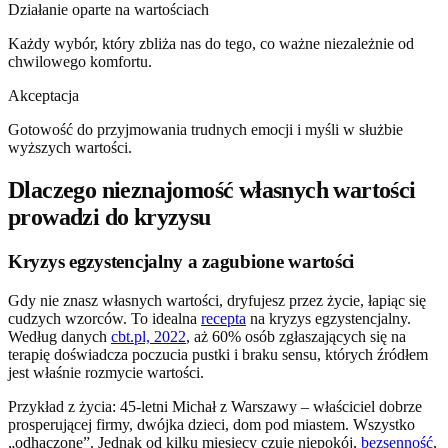
Działanie oparte na wartościach
Każdy wybór, który zbliża nas do tego, co ważne niezależnie od
chwilowego komfortu.
Akceptacja
Gotowość do przyjmowania trudnych emocji i myśli w służbie
wyższych wartości.
Dlaczego nieznajomość własnych wartości
prowadzi do kryzysu
Kryzys egzystencjalny a zagubione wartości
Gdy nie znasz własnych wartości, dryfujesz przez życie, łapiąc się
cudzych wzorców. To idealna
recepta
na kryzys egzystencjalny.
Według danych
cbt.pl, 2022
, aż 60% osób zgłaszających się na
terapię doświadcza poczucia pustki i braku sensu, których źródłem
jest właśnie rozmycie wartości.
Przykład z życia: 45-letni Michał z Warszawy – właściciel dobrze
prosperującej firmy, dwójka dzieci, dom pod miastem. Wszystko
„odhaczone”. Jednak od kilku miesięcy czuje niepokój,
bezsenność
,