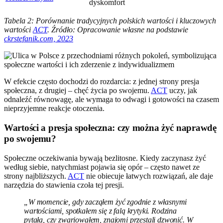
dyskomfort
Tabela 2: Porównanie tradycyjnych polskich wartości i kluczowych
wartości
ACT
. Źródło: Opracowanie własne na podstawie
ckrstefanik.com, 2023
W efekcie często dochodzi do rozdarcia: z jednej strony presja
społeczna, z drugiej – chęć życia po swojemu.
ACT
uczy, jak
odnaleźć równowagę, ale wymaga to odwagi i gotowości na czasem
nieprzyjemne reakcje otoczenia.
Wartości a presja społeczna: czy można żyć naprawdę
po swojemu?
Społeczne oczekiwania bywają bezlitosne. Kiedy zaczynasz żyć
według siebie, natychmiast pojawia się opór – często nawet ze
strony najbliższych.
ACT
nie obiecuje łatwych rozwiązań, ale daje
narzędzia do stawienia czoła tej presji.
„W momencie, gdy zacząłem żyć zgodnie z własnymi
wartościami, spotkałem się z falą krytyki. Rodzina
pytała, czy zwariowałem, znajomi przestali dzwonić. W