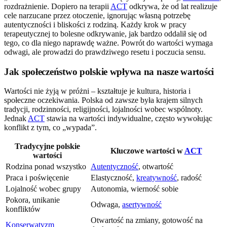
rozdrażnienie. Dopiero na terapii
ACT
odkrywa, że od lat realizuje
cele narzucane przez otoczenie, ignorując własną potrzebę
autentyczności i bliskości z rodziną. Każdy krok w pracy
terapeutycznej to bolesne odkrywanie, jak bardzo oddalił się od
tego, co dla niego naprawdę ważne. Powrót do wartości wymaga
odwagi, ale prowadzi do prawdziwego resetu i poczucia sensu.
Jak społeczeństwo polskie wpływa na nasze wartości
Wartości nie żyją w próżni – kształtuje je kultura, historia i
społeczne oczekiwania. Polska od zawsze była krajem silnych
tradycji, rodzinności, religijności, lojalności wobec wspólnoty.
Jednak
ACT
stawia na wartości indywidualne, często wywołując
konflikt z tym, co „wypada”.
Tradycyjne polskie
Kluczowe wartości w
ACT
wartości
Rodzina ponad wszystko
Autentyczność
, otwartość
Praca i poświęcenie
Elastyczność,
kreatywność
, radość
Lojalność wobec grupy
Autonomia, wierność sobie
Pokora, unikanie
Odwaga,
asertywność
konfliktów
Otwartość na zmiany, gotowość na
Konserwatyzm