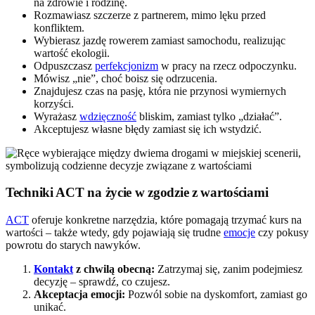
na zdrowie i rodzinę.
Rozmawiasz szczerze z partnerem, mimo lęku przed
konfliktem.
Wybierasz jazdę rowerem zamiast samochodu, realizując
wartość ekologii.
Odpuszczasz
perfekcjonizm
w pracy na rzecz odpoczynku.
Mówisz „nie”, choć boisz się odrzucenia.
Znajdujesz czas na pasję, która nie przynosi wymiernych
korzyści.
Wyrażasz
wdzięczność
bliskim, zamiast tylko „działać”.
Akceptujesz własne błędy zamiast się ich wstydzić.
Techniki ACT na życie w zgodzie z wartościami
ACT
oferuje konkretne narzędzia, które pomagają trzymać kurs na
wartości – także wtedy, gdy pojawiają się trudne
emocje
czy pokusy
powrotu do starych nawyków.
Kontakt
z chwilą obecną:
Zatrzymaj się, zanim podejmiesz
decyzję – sprawdź, co czujesz.
Akceptacja emocji:
Pozwól sobie na dyskomfort, zamiast go
unikać.