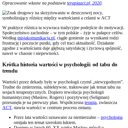
Opracowanie własne na podstawie
terapiaact.pl, 2020
.
W praktyce różnica ta wywraca tradycyjne podejście do motywacji.
Społeczeństwo zachodnie – w tym polskie – żyje w pułapce celów.
Według
misjakomunikacja.pl
, ciągłe gonienie za wynikami rodzi
frustrację i poczucie pustki, gdy cel traci aktualność. Działanie
zgodne z wartościami daje głębszą satysfakcję i życiową spójność,
nawet w chaosie i niepewności.
Krótka historia wartości w psychologii: od tabu do
trendu
Wartości przez dekady były w psychologii czymś „niewygodnym”.
Trudne do zmierzenia, subiektywne, traktowane jak temat tabu na
sesjach terapeutycznych. Dopiero rewolucja psychologii
humanistycznej (Maslow, Rogers) i pozytywnej (Seligman)
przesunęła je na pierwszy plan. Współczesna
terapia
, zwłaszcza
ACT
, stawia wartości w centrum procesu zmiany.
Przez lata wartości uznawano za niemierzalne –
psychologia
omijała ten temat szerokim łukiem.
Dopiero w latach 60. XX wieku Maslow mówił o