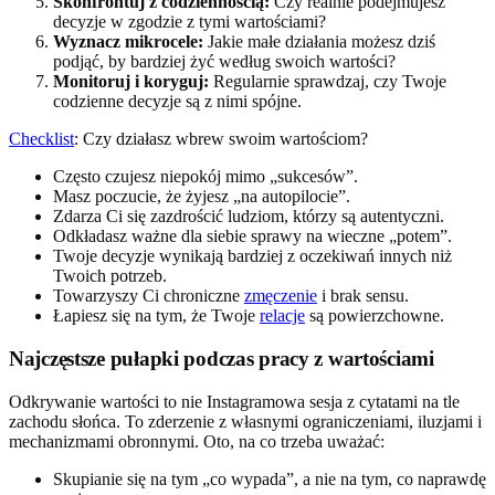
Skonfrontuj z codziennością:
Czy realnie podejmujesz
decyzje w zgodzie z tymi wartościami?
Wyznacz mikrocele:
Jakie małe działania możesz dziś
podjąć, by bardziej żyć według swoich wartości?
Monitoruj i koryguj:
Regularnie sprawdzaj, czy Twoje
codzienne decyzje są z nimi spójne.
Checklist
: Czy działasz wbrew swoim wartościom?
Często czujesz niepokój mimo „sukcesów”.
Masz poczucie, że żyjesz „na autopilocie”.
Zdarza Ci się zazdrościć ludziom, którzy są autentyczni.
Odkładasz ważne dla siebie sprawy na wieczne „potem”.
Twoje decyzje wynikają bardziej z oczekiwań innych niż
Twoich potrzeb.
Towarzyszy Ci chroniczne
zmęczenie
i brak sensu.
Łapiesz się na tym, że Twoje
relacje
są powierzchowne.
Najczęstsze pułapki podczas pracy z wartościami
Odkrywanie wartości to nie Instagramowa sesja z cytatami na tle
zachodu słońca. To zderzenie z własnymi ograniczeniami, iluzjami i
mechanizmami obronnymi. Oto, na co trzeba uważać:
Skupianie się na tym „co wypada”, a nie na tym, co naprawdę