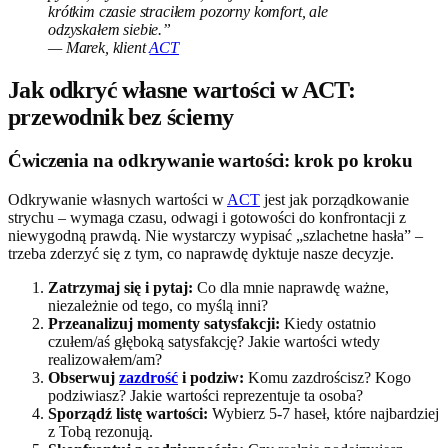
krótkim czasie straciłem pozorny komfort, ale
odzyskałem siebie.”
— Marek, klient
ACT
Jak odkryć własne wartości w ACT:
przewodnik bez ściemy
Ćwiczenia na odkrywanie wartości: krok po kroku
Odkrywanie własnych wartości w
ACT
jest jak porządkowanie
strychu – wymaga czasu, odwagi i gotowości do konfrontacji z
niewygodną prawdą. Nie wystarczy wypisać „szlachetne hasła” –
trzeba zderzyć się z tym, co naprawdę dyktuje nasze decyzje.
Zatrzymaj się i pytaj:
Co dla mnie naprawdę ważne,
niezależnie od tego, co myślą inni?
Przeanalizuj momenty satysfakcji:
Kiedy ostatnio
czułem/aś głęboką satysfakcję? Jakie wartości wtedy
realizowałem/am?
Obserwuj
zazdrość
i podziw:
Komu zazdrościsz? Kogo
podziwiasz? Jakie wartości reprezentuje ta osoba?
Sporządź listę wartości:
Wybierz 5-7 haseł, które najbardziej
z Tobą rezonują.