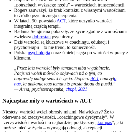
„potrzebach wyższego rzędu” – wartościach transcendencji.
Rogers zauważył, że brak kontaktu z własnymi wartościami
to źródło psychicznego cierpienia.
W latach 90. powstało
ACT
, które uczyniło wartości
integralną częścią terapii.
Badania Seligmana pokazały, że życie zgodne z wartościami
zwiększa
dobrostan
psychiczny.
Dziś wartości są kluczowe w coachingu, edukacji i
psychoterapii – to nie trend, to konieczność.
Polska
psychologia
coraz śmielej sięga po wartości w pracy z
klientem.
„Przez lata wartości były tematem tabu w gabinecie.
Pacjenci woleli mówić o objawach niż o tym, co
naprawdę nadaje sens ich życiu. Dopiero
ACT
nauczył
o
nas
, że unikanie tego tematu to prosta droga do pustki.”
— Anna, psychoterapeutka,
cbt.pl, 2021
Najczęstsze mity o wartościach w ACT
Niestety, wartości wciąż obrosły mitami. Największy? Że to
oderwane od rzeczywistości, „coachingowe dyrdymały”. W
rzeczywistości wartości to najbardziej praktyczny „
kompas
”, jaki
możesz mieć w życiu – wymagają odwagi, akceptacji