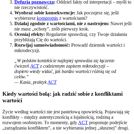
Defuzja poznawcza
:
Oddziel fakty od interpretacji – myśli to
nie rzeczywistość.
Wyobraź sobie konsekwencje:
Jak poczujesz się, jeśli
wybierzesz
kompromis
z wartościami?
Działaj zgodnie z wartościami, nie z nastrojem:
Nawet jeśli
nie masz „ochoty”, zrób pierwszy krok.
Oceniaj efekty:
Regularnie sprawdzaj, czy Twoje działania
przybliżają Cię do wartości.
Rozwijaj samoświadomość:
Prowadź dziennik wartości i
mikrodecyzji.
„W polskim kontekście najlepiej sprawdza się łączenie
ćwiczeń
ACT
z codziennym zapisem mikrodecyzji –
dopiero wtedy widać, jak bardzo wartości różnią się od
celów.”
— Kasia, praktyk
ACT
Kiedy wartości bolą: jak radzić sobie z konfliktami
wartości
Życie według wartości nie jest pastelową opowieścią. Pojawiają się
konflikty – między autentycznością a lojalnością, rodziną a
rozwojem osobistym. To momenty, gdy
ACT
proponuje podejście
„zarządzania konfliktem”, a nie wybierania jednej „słusznej” drogi.