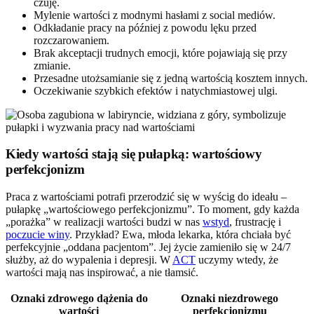
czuję.
Mylenie wartości z modnymi hasłami z social mediów.
Odkładanie pracy na później z powodu lęku przed
rozczarowaniem.
Brak akceptacji trudnych emocji, które pojawiają się przy
zmianie.
Przesadne utożsamianie się z jedną wartością kosztem innych.
Oczekiwanie szybkich efektów i natychmiastowej ulgi.
Kiedy wartości stają się pułapką: wartościowy
perfekcjonizm
Praca z wartościami potrafi przerodzić się w wyścig do ideału –
pułapkę „wartościowego perfekcjonizmu”. To moment, gdy każda
„porażka” w realizacji wartości budzi w nas
wstyd
, frustrację i
poczucie winy
. Przykład? Ewa, młoda lekarka, która chciała być
perfekcyjnie „oddana pacjentom”. Jej życie zamieniło się w 24/7
służby, aż do wypalenia i depresji. W
ACT
uczymy wtedy, że
wartości mają nas inspirować, a nie tłamsić.
Oznaki zdrowego dążenia do
Oznaki niezdrowego
wartości
perfekcjonizmu