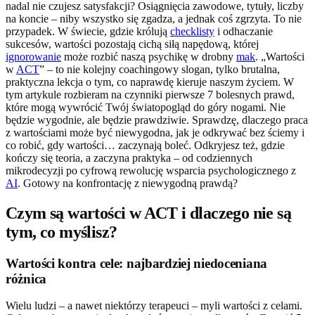
nadal nie czujesz satysfakcji? Osiągnięcia zawodowe, tytuły, liczby
na koncie – niby wszystko się zgadza, a jednak coś zgrzyta. To nie
przypadek. W świecie, gdzie królują
checklisty
i odhaczanie
sukcesów, wartości pozostają cichą siłą napędową, której
ignorowanie
może rozbić naszą psychikę w drobny
mak
. „Wartości
w
ACT
” – to nie kolejny coachingowy slogan, tylko brutalna,
praktyczna lekcja o tym, co naprawdę kieruje naszym życiem. W
tym artykule rozbieram na czynniki pierwsze 7 bolesnych prawd,
które mogą wywrócić Twój światopogląd do góry nogami. Nie
będzie wygodnie, ale będzie prawdziwie. Sprawdzę, dlaczego praca
z wartościami może być niewygodna, jak je odkrywać bez ściemy i
co robić, gdy wartości… zaczynają boleć. Odkryjesz też, gdzie
kończy się teoria, a zaczyna praktyka – od codziennych
mikrodecyzji po cyfrową rewolucję wsparcia psychologicznego z
AI
. Gotowy na konfrontację z niewygodną prawdą?
Czym są wartości w ACT i dlaczego nie są
tym, co myślisz?
Wartości kontra cele: najbardziej niedoceniana
różnica
Wielu ludzi – a nawet niektórzy terapeuci – myli wartości z celami.