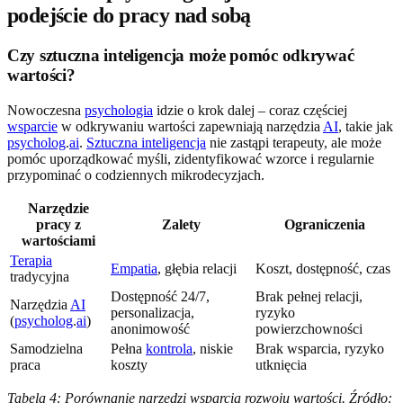
podejście do pracy nad sobą
Czy sztuczna inteligencja może pomóc odkrywać
wartości?
Nowoczesna
psychologia
idzie o krok dalej – coraz częściej
wsparcie
w odkrywaniu wartości zapewniają narzędzia
AI
, takie jak
psycholog
.
ai
.
Sztuczna inteligencja
nie zastąpi terapeuty, ale może
pomóc uporządkować myśli, zidentyfikować wzorce i regularnie
przypominać o codziennych mikrodecyzjach.
Narzędzie
pracy z
Zalety
Ograniczenia
wartościami
Terapia
Empatia
, głębia relacji
Koszt, dostępność, czas
tradycyjna
Dostępność 24/7,
Brak pełnej relacji,
Narzędzia
AI
personalizacja,
ryzyko
(
psycholog
.
ai
)
anonimowość
powierzchowności
Samodzielna
Pełna
kontrola
, niskie
Brak wsparcia, ryzyko
praca
koszty
utknięcia
Tabela 4: Porównanie narzędzi wsparcia rozwoju wartości. Źródło: