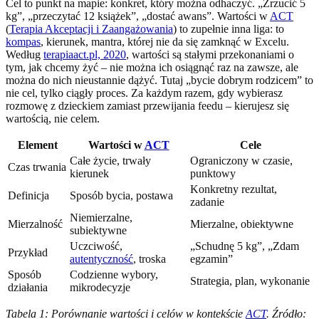
Cel to punkt na mapie: konkret, który można odhaczyć. „Zrzucić 5
kg”, „przeczytać 12 książek”, „dostać awans”. Wartości w
ACT
(
Terapia Akceptacji i Zaangażowania
) to zupełnie inna liga: to
kompas
, kierunek, mantra, której nie da się zamknąć w Excelu.
Według
terapiaact.pl, 2020
, wartości są stałymi przekonaniami o
tym, jak chcemy żyć – nie można ich osiągnąć raz na zawsze, ale
można do nich nieustannie dążyć. Tutaj „bycie dobrym rodzicem” to
nie cel, tylko ciągły proces. Za każdym razem, gdy wybierasz
rozmowę z dzieckiem zamiast przewijania feedu – kierujesz się
wartością, nie celem.
Element
Wartości w
ACT
Cele
Całe życie, trwały
Ograniczony w czasie,
Czas trwania
kierunek
punktowy
Konkretny rezultat,
Definicja
Sposób bycia, postawa
zadanie
Niemierzalne,
Mierzalność
Mierzalne, obiektywne
subiektywne
Uczciwość,
„Schudnę 5 kg”, „Zdam
Przykład
autentyczność
, troska
egzamin”
Sposób
Codzienne wybory,
Strategia, plan, wykonanie
działania
mikrodecyzje
Tabela 1: Porównanie wartości i celów w kontekście
ACT
. Źródło: