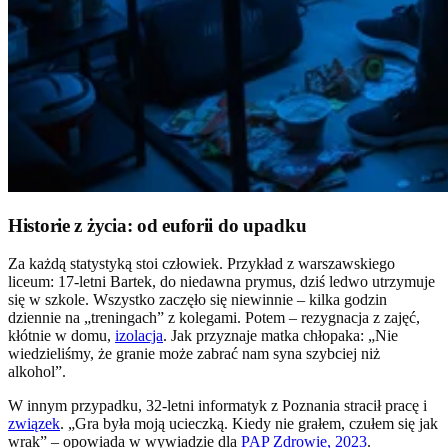
Historie z życia: od euforii do upadku
Za każdą statystyką stoi człowiek. Przykład z warszawskiego
liceum: 17-letni Bartek, do niedawna prymus, dziś ledwo utrzymuje
się w szkole. Wszystko zaczęło się niewinnie – kilka godzin
dziennie na „treningach” z kolegami. Potem – rezygnacja z zajęć,
kłótnie w domu,
izolacja
. Jak przyznaje matka chłopaka: „Nie
wiedzieliśmy, że granie może zabrać nam syna szybciej niż
alkohol”.
W innym przypadku, 32-letni informatyk z Poznania stracił pracę i
związek
. „Gra była moją ucieczką. Kiedy nie grałem, czułem się jak
wrak” – opowiada w wywiadzie dla
PAP Zdrowie, 2023
.