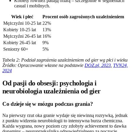
Kobiety również padają ofiarą – szczególnie w segmentach
casual i mobilnych.
Wiek i płeć
Procent osób zagrożonych uzależnieniem
Mężczyźni 10-25 lat
22%
Kobiety 10-25 lat
13%
Mężczyźni 26-45 lat
16%
Kobiety 26-45 lat
9%
Seniorzy 60+
5%
Tabela 2: Podział zagrożenia uzależnieniem od gier wg płci i wieku
Źródło: Opracowanie własne na podstawie
DOZ.pl, 2023
,
TVN24,
2024
Od pasji do obsesji: psychologia i
neurobiologia uzależnienia od gier
Co dzieje się w mózgu podczas grania?
Na pierwszy rzut oka granie wydaje się niewinną rozrywką, jednak
z punktu widzenia neurobiologii to intensywna burza chemiczna.
Każda wygrana, nowy poziom czy zdobyty achievement to dawka
dopaminy – neuroprzekaźnika odpowiedzialnego za poczucie