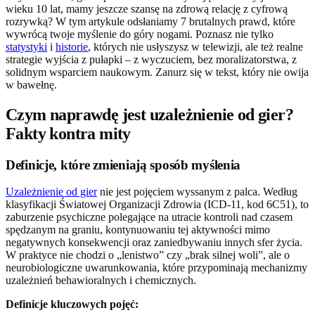
wieku 10 lat, mamy jeszcze szansę na zdrową relację z cyfrową
rozrywką? W tym artykule odsłaniamy 7 brutalnych prawd, które
wywrócą twoje myślenie do góry nogami. Poznasz nie tylko
statystyki
i
historie
, których nie usłyszysz w telewizji, ale też realne
strategie wyjścia z pułapki – z wyczuciem, bez moralizatorstwa, z
solidnym wsparciem naukowym. Zanurz się w tekst, który nie owija
w bawełnę.
Czym naprawdę jest uzależnienie od gier?
Fakty kontra mity
Definicje, które zmieniają sposób myślenia
Uzależnienie od gier
nie jest pojęciem wyssanym z palca. Według
klasyfikacji Światowej Organizacji Zdrowia (ICD-11, kod 6C51), to
zaburzenie psychiczne polegające na utracie kontroli nad czasem
spędzanym na graniu, kontynuowaniu tej aktywności mimo
negatywnych konsekwencji oraz zaniedbywaniu innych sfer życia.
W praktyce nie chodzi o „lenistwo” czy „brak silnej woli”, ale o
neurobiologiczne uwarunkowania, które przypominają mechanizmy
uzależnień behawioralnych i chemicznych.
Definicje kluczowych pojęć: