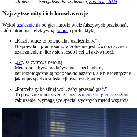
zdrowie." — Specjalista ds. uzależnień,
Sanitatis, 2024
Najczęstsze mity i ich konsekwencje
Wokół
uzależnienia
od gier narosło wiele fałszywych przekonań,
które utrudniają efektywną
pomoc
i profilaktykę.
„Każdy gracz to potencjalny uzależniony.”
Nieprawda – granie samo w sobie nie jest równoznaczne z
uzależnieniem, liczy się sposób i cel tej aktywności.
„
Gry
są cyfrową heroiną.”
Metafora ta bywa nadużywana – mechanizmy
neurobiologiczne są podobne do hazardu, ale nie identyczne
jak w przypadku substancji psychoaktywnych.
„Potrzeba tylko silnej woli, żeby przestać grać.”
To poważne uproszczenie –
uzależnienie od gier
to złożone
zaburzenie, wymagające specjalistycznych metod wsparcia.