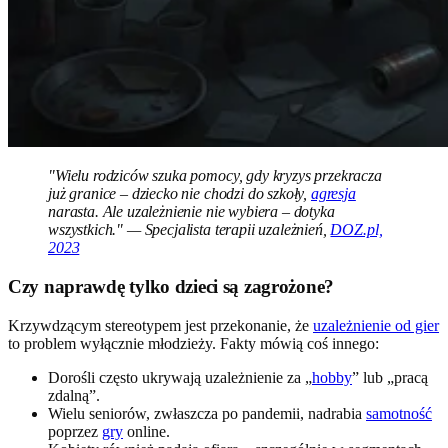
"Wielu rodziców szuka pomocy, gdy kryzys przekracza
już granice – dziecko nie chodzi do szkoły,
agresja
narasta. Ale uzależnienie nie wybiera – dotyka
wszystkich." — Specjalista terapii uzależnień,
DOZ.pl,
2023
Czy naprawdę tylko dzieci są zagrożone?
Krzywdzącym stereotypem jest przekonanie, że
uzależnienie od gier
to problem wyłącznie młodzieży. Fakty mówią coś innego:
Dorośli często ukrywają uzależnienie za „
hobby
” lub „pracą
zdalną”.
Wielu seniorów, zwłaszcza po pandemii, nadrabia
samotność
poprzez
gry
online.