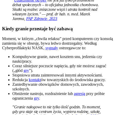
"
Uzależnienie od gier
nie jest już tylko przedmiotem
debat społecznych – to oficjalna jednostka chorobowa.
Skutki są realne: zniszczone więzi i utrata kontroli nad
własnym życiem." — prof. dr hab. n. med. Marek
Jarema,
PAP Zdrowie, 2023
Kiedy granie przestaje być zabawą
Moment, w którym „chwila relaksu” przed komputerem czy konsolą
zamienia się w obsesję, bywa ledwo dostrzegalny. Według
Cyberprofilaktyki NASK,
sygnały
ostrzegawcze to:
Kompulsywne granie, nawet kosztem snu, jedzenia czy
nauki/pracy.
Coraz silniejsze poczucie napięcia, gdy nie możesz zagrać
(„głód
gry
”).
Stopniowa utrata zainteresowań innymi aktywnościami.
Redukcja
kontakt
ów towarzyskich do środowiska graczy.
Zaniedbywanie obowiązków domowych, zawodowych,
szkolnych.
Obniżenie nastroju, rozdrażnienie lub
agresja
przy próbie
ograniczenia
gry
.
"Granie nałogowe to nie tylko ilość godzin. To moment,
gdy gra staje się centrum życia, wypiera rodzinę, szkołę,