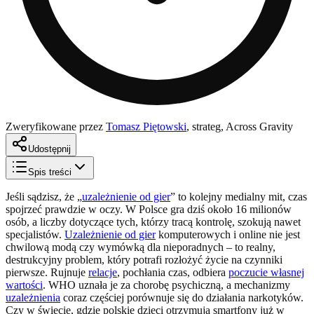
Zweryfikowane przez
Tomasz Piętowski
,
strateg, Across Gravity
Udostępnij
Spis treści
Jeśli sądzisz, że „
uzależnienie od gier
” to kolejny medialny mit, czas
spojrzeć prawdzie w oczy. W Polsce gra dziś około 16 milionów
osób, a liczby dotyczące tych, którzy tracą kontrolę, szokują nawet
specjalistów.
Uzależnienie od gier
komputerowych i online nie jest
chwilową modą czy wymówką dla nieporadnych – to realny,
destrukcyjny problem, który potrafi rozłożyć życie na czynniki
pierwsze. Rujnuje
relacje
, pochłania czas, odbiera
poczucie własnej
wartości
. WHO uznała je za chorobę psychiczną, a mechanizmy
uzależnienia
coraz częściej porównuje się do działania narkotyków.
Czy w świecie, gdzie polskie dzieci otrzymują smartfony już w