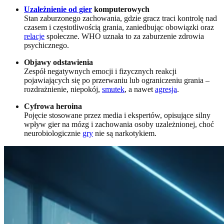
Uzależnienie od gier
komputerowych
Stan zaburzonego zachowania, gdzie gracz traci kontrolę nad
czasem i częstotliwością grania, zaniedbując obowiązki oraz
relacje
społeczne. WHO uznała to za zaburzenie zdrowia
psychicznego.
Objawy odstawienia
Zespół negatywnych emocji i fizycznych reakcji
pojawiających się po przerwaniu lub ograniczeniu grania –
rozdrażnienie, niepokój,
smutek
, a nawet
agresja
.
Cyfrowa heroina
Pojęcie stosowane przez media i ekspertów, opisujące silny
wpływ gier na mózg i zachowania osoby uzależnionej, choć
neurobiologicznie
gry
nie są narkotykiem.