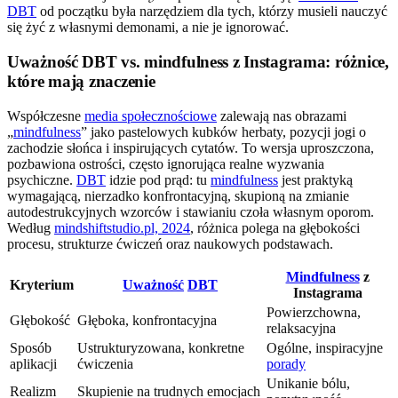
DBT
od początku była narzędziem dla tych, którzy musieli nauczyć
się żyć z własnymi demonami, a nie je ignorować.
Uważność DBT vs. mindfulness z Instagrama: różnice,
które mają znaczenie
Współczesne
media społecznościowe
zalewają nas obrazami
„
mindfulness
” jako pastelowych kubków herbaty, pozycji jogi o
zachodzie słońca i inspirujących cytatów. To wersja uproszczona,
pozbawiona ostrości, często ignorująca realne wyzwania
psychiczne.
DBT
idzie pod prąd: tu
mindfulness
jest praktyką
wymagającą, nierzadko konfrontacyjną, skupioną na zmianie
autodestrukcyjnych wzorców i stawianiu czoła własnym oporom.
Według
mindshiftstudio.pl, 2024
, różnica polega na głębokości
procesu, strukturze ćwiczeń oraz naukowych podstawach.
Mindfulness
z
Kryterium
Uważność
DBT
Instagrama
Powierzchowna,
Głębokość
Głęboka, konfrontacyjna
relaksacyjna
Sposób
Ustrukturyzowana, konkretne
Ogólne, inspiracyjne
aplikacji
ćwiczenia
porady
Unikanie bólu,
Realizm
Skupienie na trudnych emocjach