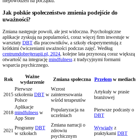
niepowodzeń na początku.
Jak polskie społeczeństwo zmienia podejście do
uważności?
Zmiana następuje powoli, ale jest widoczna. Psychologiczne
aplikacje zyskują na popularności, coraz więcej firm inwestuje w
warsztaty
DBT
dla pracowników, a szkoły eksperymentują z
krótkimi ćwiczeniami uważności podczas zajęć. Według
centrumdobrejterapii.pl, 2024
, kolejne lata przynoszą coraz większą
otwartość na integrację
mindfulness
z tradycyjnymi formami
wsparcia psychicznego.
Ważne
Rok
Zmiana społeczna
Przełom
w mediach
wydarzenie
Pierwsze
Wzrost
Artykuły w prasie
2015
szkolenia
DBT
w
zainteresowania
branżowej
Polsce
wśród terapeutów
Aplikacje
Popularyzacja na
Pierwsze podcasty o
2018
mindfulness
w
uczelniach
DBT
App Store
Zmiana narracji o
Programy
DBT
Wywiady
z
2021
zdrowiu
w szkołach
praktykami
DBT
psychicznym