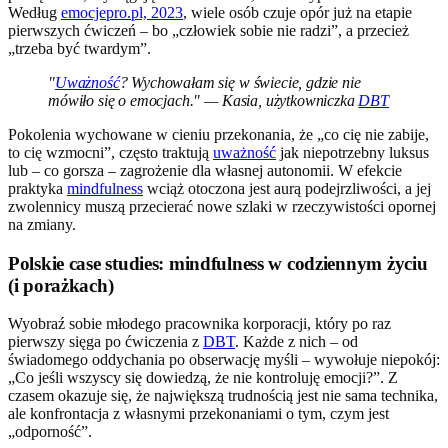
Według
emocjepro.pl, 2023
, wiele osób czuje opór już na etapie
pierwszych ćwiczeń – bo „człowiek sobie nie radzi”, a przecież
„trzeba być twardym”.
"
Uważność
? Wychowałam się w świecie, gdzie nie
mówiło się o emocjach." — Kasia, użytkowniczka
DBT
Pokolenia wychowane w cieniu przekonania, że „co cię nie zabije,
to cię wzmocni”, często traktują
uważność
jak niepotrzebny luksus
lub – co gorsza – zagrożenie dla własnej autonomii. W efekcie
praktyka
mindfulness
wciąż otoczona jest aurą podejrzliwości, a jej
zwolennicy muszą przecierać nowe szlaki w rzeczywistości opornej
na zmiany.
Polskie case studies: mindfulness w codziennym życiu
(i porażkach)
Wyobraź sobie młodego pracownika korporacji, który po raz
pierwszy sięga po ćwiczenia z
DBT
. Każde z nich – od
świadomego oddychania po obserwację myśli – wywołuje niepokój:
„Co jeśli wszyscy się dowiedzą, że nie kontroluję emocji?”. Z
czasem okazuje się, że największą trudnością jest nie sama technika,
ale konfrontacja z własnymi przekonaniami o tym, czym jest
„odporność”.