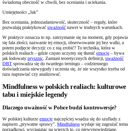
świadomą obecność w chwili, bez oceniania i uciekania.
Umiejętności „Jak”
Bez oceniania, jednozadaniowość, skuteczność – reguły, które
pozwalają praktykować
uważność
nawet w trudnych warunkach.
W praktyce oznacza to np. zatrzymanie się na moment, gdy pojawia
się fala złości; nazwanie tej emocji, obserwowanie jej bez walki, a
potem podjęcie decyzji: co z nią zrobić? To technika, która w
polskich realiach – gdzie często uczymy się tłumić
emocje
– bywa
jak lodowaty
prysznic
. Zamiast teoretycznych definicji,
uważność
DBT
sprowadza się do twardego treningu – codziennego
doświadczania niewygody i uczenia się, że nie wszystko trzeba od
razu naprawiać czy analizować.
Mindfulness w polskich realiach: kulturowe
tabu i miejskie legendy
Dlaczego uważność w Polsce budzi kontrowersje?
W polskiej kulturze
emocje
najczęściej wsadza się do szuflady z
napisem „prywatne sprawy”.
Mindfulness
wydaje się zagrażać temu
porządkowi, wyciągając na wierzch to, co niewypowiedziane.