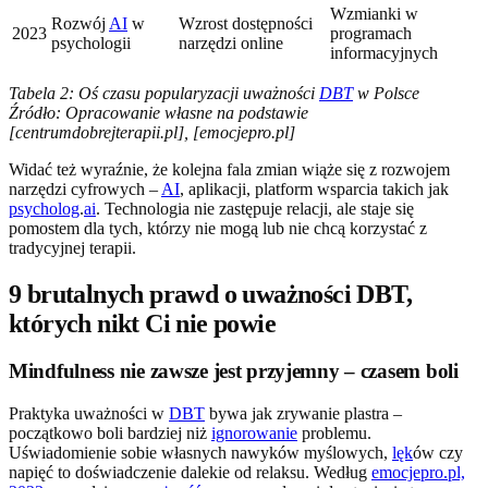
Wzmianki w
Rozwój
AI
w
Wzrost dostępności
2023
programach
psychologii
narzędzi online
informacyjnych
Tabela 2: Oś czasu popularyzacji uważności
DBT
w Polsce
Źródło: Opracowanie własne na podstawie
[centrumdobrejterapii.pl], [emocjepro.pl]
Widać też wyraźnie, że kolejna fala zmian wiąże się z rozwojem
narzędzi cyfrowych –
AI
, aplikacji, platform wsparcia takich jak
psycholog
.
ai
. Technologia nie zastępuje relacji, ale staje się
pomostem dla tych, którzy nie mogą lub nie chcą korzystać z
tradycyjnej terapii.
9 brutalnych prawd o uważności DBT,
których nikt Ci nie powie
Mindfulness nie zawsze jest przyjemny – czasem boli
Praktyka uważności w
DBT
bywa jak zrywanie plastra –
początkowo boli bardziej niż
ignorowanie
problemu.
Uświadomienie sobie własnych nawyków myślowych,
lęk
ów czy
napięć to doświadczenie dalekie od relaksu. Według
emocjepro.pl,