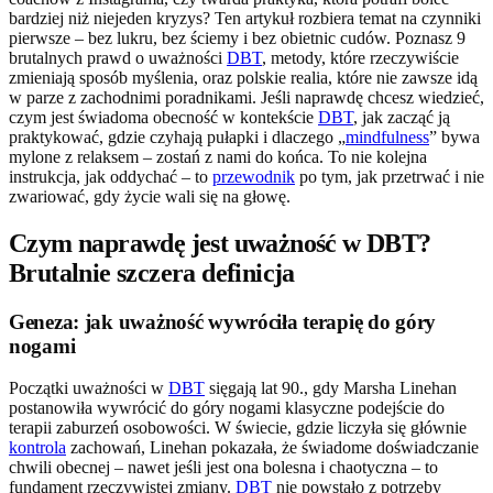
bardziej niż niejeden kryzys? Ten artykuł rozbiera temat na czynniki
pierwsze – bez lukru, bez ściemy i bez obietnic cudów. Poznasz 9
brutalnych prawd o uważności
DBT
, metody, które rzeczywiście
zmieniają sposób myślenia, oraz polskie realia, które nie zawsze idą
w parze z zachodnimi poradnikami. Jeśli naprawdę chcesz wiedzieć,
czym jest świadoma obecność w kontekście
DBT
, jak zacząć ją
praktykować, gdzie czyhają pułapki i dlaczego „
mindfulness
” bywa
mylone z relaksem – zostań z nami do końca. To nie kolejna
instrukcja, jak oddychać – to
przewodnik
po tym, jak przetrwać i nie
zwariować, gdy życie wali się na głowę.
Czym naprawdę jest uważność w DBT?
Brutalnie szczera definicja
Geneza: jak uważność wywróciła terapię do góry
nogami
Początki uważności w
DBT
sięgają lat 90., gdy Marsha Linehan
postanowiła wywrócić do góry nogami klasyczne podejście do
terapii zaburzeń osobowości. W świecie, gdzie liczyła się głównie
kontrola
zachowań, Linehan pokazała, że świadome doświadczanie
chwili obecnej – nawet jeśli jest ona bolesna i chaotyczna – to
fundament rzeczywistej zmiany.
DBT
nie powstało z potrzeby