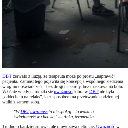
DBT
zerwało z iluzją, że terapeuta może po prostu „naprawić”
pacjenta. Zamiast tego pojawiła się koncepcja wspólnego siedzenia
w ogniu doświadczeń – bez drogi na skróty, bez maskowania bólu.
Właśnie wtedy narodziła się
uważność
, która w
DBT
nie była
„oddechem na relaks”, lecz sposobem na przetrwanie codziennej
walki z samym sobą.
"W
DBT
uważność
to nie spokój – to walka o
świadomość w chaosie." — Anka, terapeutka
Trudno o bardziej surową, ale prawdziwą definicję.
Uważność
w