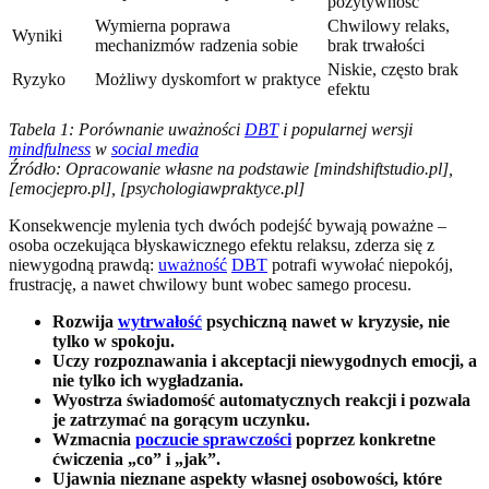
pozytywność
Wymierna poprawa
Chwilowy relaks,
Wyniki
mechanizmów radzenia sobie
brak trwałości
Niskie, często brak
Ryzyko
Możliwy dyskomfort w praktyce
efektu
Tabela 1: Porównanie uważności
DBT
i popularnej wersji
mindfulness
w
social media
Źródło: Opracowanie własne na podstawie [mindshiftstudio.pl],
[emocjepro.pl], [psychologiawpraktyce.pl]
Konsekwencje mylenia tych dwóch podejść bywają poważne –
osoba oczekująca błyskawicznego efektu relaksu, zderza się z
niewygodną prawdą:
uważność
DBT
potrafi wywołać niepokój,
frustrację, a nawet chwilowy bunt wobec samego procesu.
Rozwija
wytrwałość
psychiczną nawet w kryzysie, nie
tylko w spokoju.
Uczy rozpoznawania i akceptacji niewygodnych emocji, a
nie tylko ich wygładzania.
Wyostrza świadomość automatycznych reakcji i pozwala
je zatrzymać na gorącym uczynku.
Wzmacnia
poczucie sprawczości
poprzez konkretne
ćwiczenia „co” i „jak”.
Ujawnia nieznane aspekty własnej osobowości, które