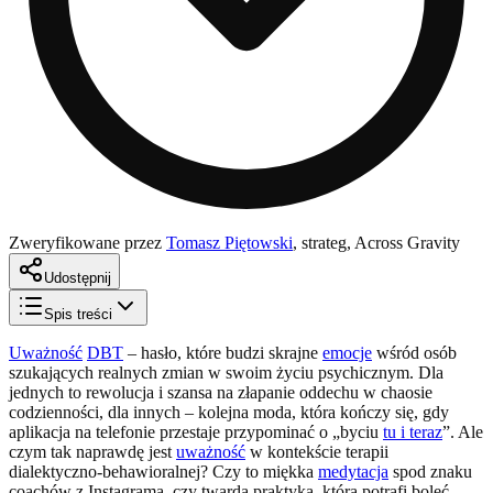
Zweryfikowane przez
Tomasz Piętowski
,
strateg, Across Gravity
Udostępnij
Spis treści
Uważność
DBT
– hasło, które budzi skrajne
emocje
wśród osób
szukających realnych zmian w swoim życiu psychicznym. Dla
jednych to rewolucja i szansa na złapanie oddechu w chaosie
codzienności, dla innych – kolejna moda, która kończy się, gdy
aplikacja na telefonie przestaje przypominać o „byciu
tu i teraz
”. Ale
czym tak naprawdę jest
uważność
w kontekście terapii
dialektyczno-behawioralnej? Czy to miękka
medytacja
spod znaku
coachów z Instagrama, czy twarda praktyka, która potrafi boleć