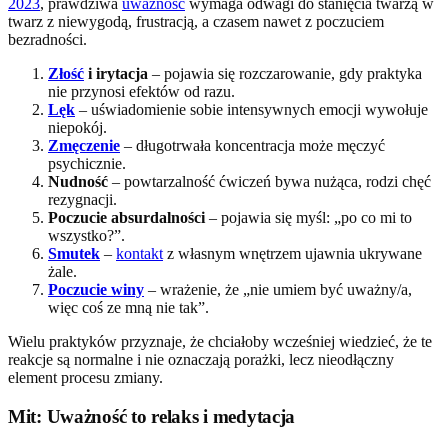
2023
, prawdziwa
uważność
wymaga odwagi do stanięcia twarzą w
twarz z niewygodą, frustracją, a czasem nawet z poczuciem
bezradności.
Złość
i irytacja
– pojawia się rozczarowanie, gdy praktyka
nie przynosi efektów od razu.
Lęk
– uświadomienie sobie intensywnych emocji wywołuje
niepokój.
Zmęczenie
– długotrwała koncentracja może męczyć
psychicznie.
Nudność
– powtarzalność ćwiczeń bywa nużąca, rodzi chęć
rezygnacji.
Poczucie absurdalności
– pojawia się myśl: „po co mi to
wszystko?”.
Smutek
–
kontakt
z własnym wnętrzem ujawnia ukrywane
żale.
Poczucie winy
– wrażenie, że „nie umiem być uważny/a,
więc coś ze mną nie tak”.
Wielu praktyków przyznaje, że chciałoby wcześniej wiedzieć, że te
reakcje są normalne i nie oznaczają porażki, lecz nieodłączny
element procesu zmiany.
Mit: Uważność to relaks i medytacja