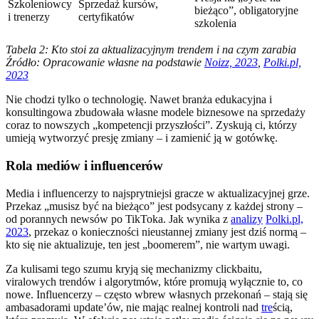
Szkoleniowcy
Sprzedaż kursów,
bieżąco”, obligatoryjne
i trenerzy
certyfikatów
szkolenia
Tabela 2: Kto stoi za aktualizacyjnym trendem i na czym zarabia
Źródło: Opracowanie własne na podstawie
Noizz, 2023
,
Polki.pl,
2023
Nie chodzi tylko o technologię. Nawet branża edukacyjna i
konsultingowa zbudowała własne modele biznesowe na sprzedaży
coraz to nowszych „kompetencji przyszłości”. Zyskują ci, którzy
umieją wytworzyć presję zmiany – i zamienić ją w gotówkę.
Rola mediów i influencerów
Media i influencerzy to najsprytniejsi gracze w aktualizacyjnej grze.
Przekaz „musisz być na bieżąco” jest podsycany z każdej strony –
od porannych newsów po TikToka. Jak wynika z
analizy
Polki.pl,
2023
, przekaz o konieczności nieustannej zmiany jest dziś normą –
kto się nie aktualizuje, ten jest „boomerem”, nie wartym uwagi.
Za kulisami tego szumu kryją się mechanizmy clickbaitu,
viralowych trendów i algorytmów, które promują wyłącznie to, co
nowe. Influencerzy – często wbrew własnych przekonań – stają się
ambasadorami update’ów, nie mając realnej kontroli nad
tre
ścią,