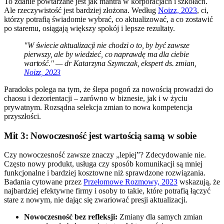
To zdanie powtarzane jest jak mantra w korporacjach i szkołach.
Ale rzeczywistość jest bardziej złożona. Według
Noizz, 2023
, ci,
którzy potrafią świadomie wybrać, co aktualizować, a co zostawić
po staremu, osiągają większy spokój i lepsze rezultaty.
"W świecie aktualizacji nie chodzi o to, by być zawsze
pierwszy, ale by wiedzieć, co naprawdę ma dla ciebie
wartość." — dr Katarzyna Szymczak, ekspert ds. zmian,
Noizz, 2023
Paradoks polega na tym, że ślepa pogoń za nowością prowadzi do
chaosu i dezorientacji – zarówno w biznesie, jak i w życiu
prywatnym. Rozsądna selekcja zmian to nowa kompetencja
przyszłości.
Mit 3: Nowoczesność jest wartością samą w sobie
Czy nowoczesność zawsze znaczy „lepiej”? Zdecydowanie nie.
Często nowy produkt, usługa czy sposób komunikacji są mniej
funkcjonalne i bardziej kosztowne niż sprawdzone rozwiązania.
Badania cytowane przez
Przełomowe Rozmowy, 2023
wskazują, że
najbardziej efektywne firmy i osoby to takie, które potrafią łączyć
stare z nowym, nie dając się zwariować presji aktualizacji.
Nowoczesność bez refleksji:
Zmiany dla samych zmian