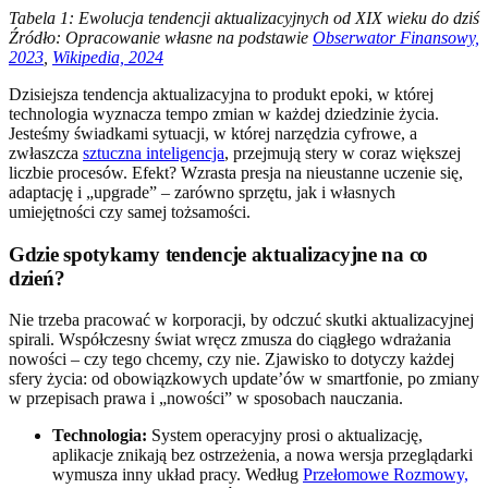
Tabela 1: Ewolucja tendencji aktualizacyjnych od XIX wieku do dziś
Źródło: Opracowanie własne na podstawie
Obserwator Finansowy,
2023
,
Wikipedia, 2024
Dzisiejsza tendencja aktualizacyjna to produkt epoki, w której
technologia wyznacza tempo zmian w każdej dziedzinie życia.
Jesteśmy świadkami sytuacji, w której narzędzia cyfrowe, a
zwłaszcza
sztuczna inteligencja
, przejmują stery w coraz większej
liczbie procesów. Efekt? Wzrasta presja na nieustanne uczenie się,
adaptację i „upgrade” – zarówno sprzętu, jak i własnych
umiejętności czy samej tożsamości.
Gdzie spotykamy tendencje aktualizacyjne na co
dzień?
Nie trzeba pracować w korporacji, by odczuć skutki aktualizacyjnej
spirali. Współczesny świat wręcz zmusza do ciągłego wdrażania
nowości – czy tego chcemy, czy nie. Zjawisko to dotyczy każdej
sfery życia: od obowiązkowych update’ów w smartfonie, po zmiany
w przepisach prawa i „nowości” w sposobach nauczania.
Technologia:
System operacyjny prosi o aktualizację,
aplikacje znikają bez ostrzeżenia, a nowa wersja przeglądarki
wymusza inny układ pracy. Według
Przełomowe Rozmowy,