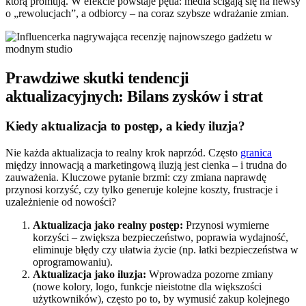
którą promują. W efekcie powstaje pętla: media ścigają się na newsy
o „rewolucjach”, a odbiorcy – na coraz szybsze wdrażanie zmian.
Prawdziwe skutki tendencji
aktualizacyjnych: Bilans zysków i strat
Kiedy aktualizacja to postęp, a kiedy iluzja?
Nie każda aktualizacja to realny krok naprzód. Często
granica
między innowacją a marketingową iluzją jest cienka – i trudna do
zauważenia. Kluczowe pytanie brzmi: czy zmiana naprawdę
przynosi korzyść, czy tylko generuje kolejne koszty, frustracje i
uzależnienie od nowości?
Aktualizacja jako realny postęp:
Przynosi wymierne
korzyści – zwiększa bezpieczeństwo, poprawia wydajność,
eliminuje błędy czy ułatwia życie (np. łatki bezpieczeństwa w
oprogramowaniu).
Aktualizacja jako iluzja:
Wprowadza pozorne zmiany
(nowe kolory, logo, funkcje nieistotne dla większości
użytkowników), często po to, by wymusić zakup kolejnego