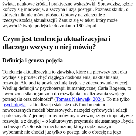
świata, naukowe źródła i praktyczne wskazówki. Sprawdzisz, gdzie
kończy się innowacja, a zaczyna iluzja postępu. Poznasz skutki, o
których nikt nie mówi głośno. Gotowy na zderzenie z
rzeczywistością aktualizacji? Zanurz się w tekst, który może
wywrócić twoje podejście do zmian o 180 stopni.
Czym jest tendencja aktualizacyjna i
dlaczego wszyscy o niej mówią?
Definicja i geneza pojęcia
Tendencja aktualizacyjna to zjawisko, które na pierwszy rzut oka
wydaje się proste: chęć ciągłego doskonalenia, uaktualniania,
rozwoju. Ale pod tą powierzchnią kryje się zdecydowanie więcej.
Według definicji w psychoterapii humanistycznej Carla Rogersa, to
„wrodzona siła organizmu do rozwijania i realizowania swojego
potencjału oraz zdolności” (
Tomasz Nalewajk, 2024
). To nie tylko
psychologia
– aktualizacja stała się dziś fundamentem
nowoczesnych modeli biznesowych, narzędzi cyfrowych i relacji
społecznych. Z jednej strony mówimy o wewnętrznym imperatywie
rozwoju, a z drugiej – o kulturowym przymusie nieustannego „bycia
na bieżąco”. Oto istota mechanizmu, który rządzi naszymi
wyborami: nie chodzi już tylko o postęp, ale o obsesję na jego