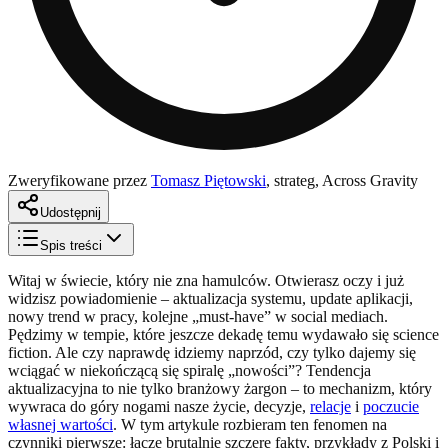
Zweryfikowane przez
Tomasz Piętowski
,
strateg, Across Gravity
Udostępnij
Spis treści
Witaj w świecie, który nie zna hamulców. Otwierasz oczy i już
widzisz powiadomienie – aktualizacja systemu, update aplikacji,
nowy trend w pracy, kolejne „must-have” w social mediach.
Pędzimy w tempie, które jeszcze dekadę temu wydawało się science
fiction. Ale czy naprawdę idziemy naprzód, czy tylko dajemy się
wciągać w niekończącą się spiralę „nowości”? Tendencja
aktualizacyjna to nie tylko branżowy żargon – to mechanizm, który
wywraca do góry nogami nasze życie, decyzje,
relacje
i
poczucie
własnej wartości
. W tym artykule rozbieram ten fenomen na
czynniki pierwsze: łączę brutalnie szczere fakty, przykłady z Polski i