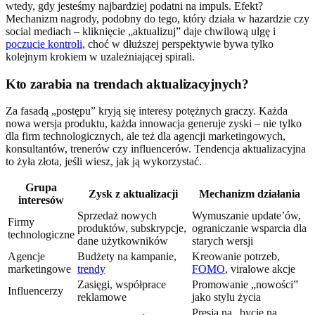
wtedy, gdy jesteśmy najbardziej podatni na impuls. Efekt?
Mechanizm nagrody, podobny do tego, który działa w hazardzie czy
social mediach – kliknięcie „aktualizuj” daje chwilową ulgę i
poczucie kontroli
, choć w dłuższej perspektywie bywa tylko
kolejnym krokiem w uzależniającej spirali.
Kto zarabia na trendach aktualizacyjnych?
Za fasadą „postępu” kryją się interesy potężnych graczy. Każda
nowa wersja produktu, każda innowacja generuje zyski – nie tylko
dla firm technologicznych, ale też dla agencji marketingowych,
konsultantów, trenerów czy influencerów. Tendencja aktualizacyjna
to żyła złota, jeśli wiesz, jak ją wykorzystać.
Grupa
Zysk z aktualizacji
Mechanizm działania
interesów
Sprzedaż nowych
Wymuszanie update’ów,
Firmy
produktów, subskrypcje,
ograniczanie wsparcia dla
technologiczne
dane użytkowników
starych wersji
Agencje
Budżety na kampanie,
Kreowanie potrzeb,
marketingowe
trendy
FOMO
, viralowe akcje
Zasięgi, współprace
Promowanie „nowości”
Influencerzy
reklamowe
jako stylu życia
Presja na „bycie na