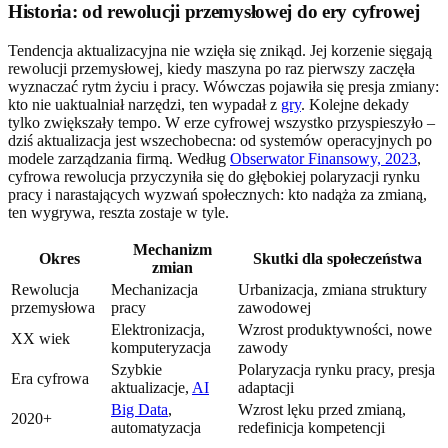
Historia: od rewolucji przemysłowej do ery cyfrowej
Tendencja aktualizacyjna nie wzięła się znikąd. Jej korzenie sięgają
rewolucji przemysłowej, kiedy maszyna po raz pierwszy zaczęła
wyznaczać rytm życiu i pracy. Wówczas pojawiła się presja zmiany:
kto nie uaktualniał narzędzi, ten wypadał z
gry
. Kolejne dekady
tylko zwiększały tempo. W erze cyfrowej wszystko przyspieszyło –
dziś aktualizacja jest wszechobecna: od systemów operacyjnych po
modele zarządzania firmą. Według
Obserwator Finansowy, 2023
,
cyfrowa rewolucja przyczyniła się do głębokiej polaryzacji rynku
pracy i narastających wyzwań społecznych: kto nadąża za zmianą,
ten wygrywa, reszta zostaje w tyle.
Mechanizm
Okres
Skutki dla społeczeństwa
zmian
Rewolucja
Mechanizacja
Urbanizacja, zmiana struktury
przemysłowa
pracy
zawodowej
Elektronizacja,
Wzrost produktywności, nowe
XX wiek
komputeryzacja
zawody
Szybkie
Polaryzacja rynku pracy, presja
Era cyfrowa
aktualizacje,
AI
adaptacji
Big Data
,
Wzrost lęku przed zmianą,
2020+
automatyzacja
redefinicja kompetencji