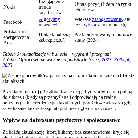
Przegapienie
Utrata pozycji lidera na rynku
Nokia
trendu
telefonów
smartfonów
Algorytmy
Większe
zaangażowanie
, ale
Facebook
newsfeedu
też
krytyka
za manipulację
Polska firma
Brak aktualizacji
Atak ransomware, milionowe
energetyczna
zabezpieczeń
straty (2024)
Acea
Tabela 3: Aktualizacje w biznesie – wygrani i przegrani
Źródło: Opracowanie własne na podstawie
Noizz, 2023
,
Polki.pl,
2023
Przykłady pokazują, że aktualizacje mogą być zarówno trampoliną
do sukcesu (kiedy są przemyślane i odpowiadają na realne
potrzeby), jak i źródłem spektakularnych porażek – zwłaszcza gdy
są wdrażane bez refleksji lub pod presją „bycia na czasie”.
Wpływ na dobrostan psychiczny i społeczeństwo
Za każdą aktualizacją, którą klikamy bez zastanowienia, kryje się
efekt psychologiczny. Nadmiar zmian prowadzi do stresu,