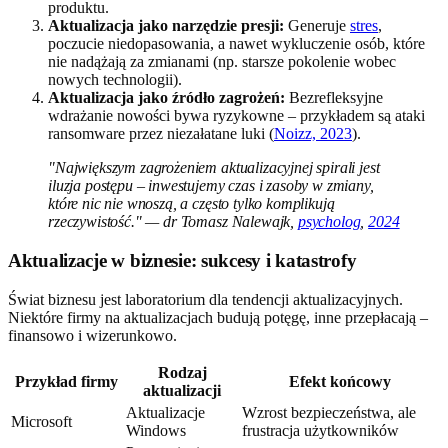
produktu.
Aktualizacja jako narzędzie presji:
Generuje
stres
,
poczucie niedopasowania, a nawet wykluczenie osób, które
nie nadążają za zmianami (np. starsze pokolenie wobec
nowych technologii).
Aktualizacja jako źródło zagrożeń:
Bezrefleksyjne
wdrażanie nowości bywa ryzykowne – przykładem są ataki
ransomware przez niezałatane luki (
Noizz, 2023
).
"Największym zagrożeniem aktualizacyjnej spirali jest
iluzja postępu – inwestujemy czas i zasoby w zmiany,
które nic nie wnoszą, a często tylko komplikują
rzeczywistość." — dr Tomasz Nalewajk,
psycholog
,
2024
Aktualizacje w biznesie: sukcesy i katastrofy
Świat biznesu jest laboratorium dla tendencji aktualizacyjnych.
Niektóre firmy na aktualizacjach budują potęgę, inne przepłacają –
finansowo i wizerunkowo.
Rodzaj
Przykład firmy
Efekt końcowy
aktualizacji
Aktualizacje
Wzrost bezpieczeństwa, ale
Microsoft
Windows
frustracja użytkowników