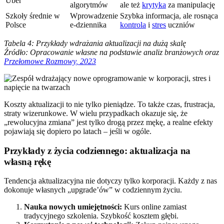
Uber
algorytmów
ale też
krytyka
za manipulację
Szkoły średnie w
Wprowadzenie
Szybka informacja, ale rosnąca
Polsce
e-dziennika
kontrola
i
stres
uczniów
Tabela 4: Przykłady wdrażania aktualizacji na dużą skalę
Źródło: Opracowanie własne na podstawie analiz branżowych oraz
Przełomowe Rozmowy, 2023
Koszty aktualizacji to nie tylko pieniądze. To także czas, frustracja,
straty wizerunkowe. W wielu przypadkach okazuje się, że
„rewolucyjna zmiana” jest tylko drogą przez mękę, a realne efekty
pojawiają się dopiero po latach – jeśli w ogóle.
Przykłady z życia codziennego: aktualizacja na
własną rękę
Tendencja aktualizacyjna nie dotyczy tylko korporacji. Każdy z nas
dokonuje własnych „upgrade’ów” w codziennym życiu.
Nauka nowych umiejętności:
Kurs online zamiast
tradycyjnego szkolenia. Szybkość kosztem głębi.