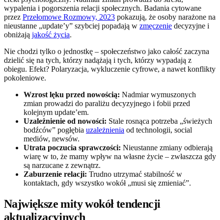
wypalenia i pogorszenia relacji społecznych. Badania cytowane
przez
Przełomowe Rozmowy, 2023
pokazują, że osoby narażone na
nieustanne „update’y” szybciej popadają w
zmęczenie
decyzyjne i
obniżają
jakość życia
.
Nie chodzi tylko o jednostkę – społeczeństwo jako całość zaczyna
dzielić się na tych, którzy nadążają i tych, którzy wypadają z
obiegu. Efekt? Polaryzacja, wykluczenie cyfrowe, a nawet konflikty
pokoleniowe.
Wzrost lęku przed nowością:
Nadmiar wymuszonych
zmian prowadzi do paraliżu decyzyjnego i fobii przed
kolejnym update’em.
Uzależnienie od nowości:
Stale rosnąca potrzeba „świeżych
bodźców” pogłębia
uzależnienia
od technologii, social
mediów, newsów.
Utrata poczucia sprawczości:
Nieustanne zmiany odbierają
wiarę w to, że mamy wpływ na własne życie – zwłaszcza gdy
są narzucane z zewnątrz.
Zaburzenie relacji:
Trudno utrzymać stabilność w
kontaktach, gdy wszystko wokół „musi się zmieniać”.
Największe mity wokół tendencji
aktualizacyjnych