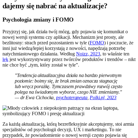
dajemy się nabrać na aktualizacje?
Psychologia zmiany i FOMO
Przyjrzyj się, jak działa twój mózg, gdy pojawia się komunikat o
nowej wersji systemu czy aplikacji. Mechanizm jest prosty, ale
bezlitosny: strach przed pozostaniem w tyle (
FOMO
) i poczucie, że
inni już wiedzą/lepiej korzystają z nowości, napędzają potrzebę
natychmiastowego działania. Według
Noizz, 2023
, to właśnie ten
lęk
jest wykorzystywany przez twórców produktów i trendów – nikt
nie chce być „tym, który został w tyle”.
"Tendencja aktualizacyjna działa na bardzo pierwotnym
poziomie: boimy się, że brak zmian oznacza stagnację
lub wręcz porażkę. Tymczasem prawdziwy rozwój często
polega na świadomym wyborze, czego NIE zmieniamy."
— dr Ewa Cichocka,
psychoterapeuta
,
Polki.pl, 2023
Za każdą aktualizacją, którą bezrefleksyjnie akceptujemy, stoi armia
specjalistów od psychologii decyzji, UX i marketingu. To nie
przypadek, że powiadomienie o nowej wersji często pojawia się