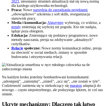
2023
, nieustanny strumień aktualizacji stał się nową normą
dla każdego użytkownika technologii.
Praca:
Nowe
narzędzia do zarządzania projektami
,
„obowiązkowe” szkolenia z soft skills, reorganizacja
stanowisk pracy.
Media i komunikacja:
Algorytmy
wybierają, co widzisz, a
trendy
zmieniają się szybciej niż pogoda. Kto nie nadąża,
ląduje poza obiegiem.
Edukacja:
Zmieniające się podstawy programowe, nowe
metody nauczania, presja na zdobywanie „aktualnych”
certyfikatów.
Relacje
społeczne:
Nowe normy komunikacji online, presja
na obecność w social mediach, zmiany w sposobie
budowania i utrzymywania relacji.
Na każdym kroku jesteśmy bombardowani komunikatami:
„udostępnij”, „zainstaluj”, „zmień”, „ucz się”, „nie zostań w tyle”.
Codzienność zamienia się w niekończący się
maraton
adaptacji do
nowego – często niepotrzebnego, ale podszytego lękiem, że coś nas
ominie.
Ukryte mechanizmy: Dlaczego tak łatwo