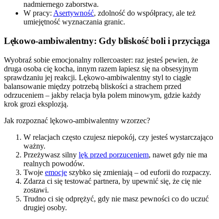
nadmiernego zaborstwa.
W pracy:
Asertywność
, zdolność do współpracy, ale też
umiejętność wyznaczania granic.
Lękowo-ambiwalentny: Gdy bliskość boli i przyciąga
Wyobraź sobie emocjonalny rollercoaster: raz jesteś pewien, że
druga osoba cię kocha, innym razem łapiesz się na obsesyjnym
sprawdzaniu jej reakcji. Lękowo-ambiwalentny styl to ciągłe
balansowanie między potrzebą bliskości a strachem przed
odrzuceniem – jakby relacja była polem minowym, gdzie każdy
krok grozi eksplozją.
Jak rozpoznać lękowo-ambiwalentny wzorzec?
W relacjach często czujesz niepokój, czy jesteś wystarczająco
ważny.
Przeżywasz silny
lęk przed porzuceniem
, nawet gdy nie ma
realnych powodów.
Twoje
emocje
szybko się zmieniają – od euforii do rozpaczy.
Zdarza ci się testować partnera, by upewnić się, że cię nie
zostawi.
Trudno ci się odprężyć, gdy nie masz pewności co do uczuć
drugiej osoby.