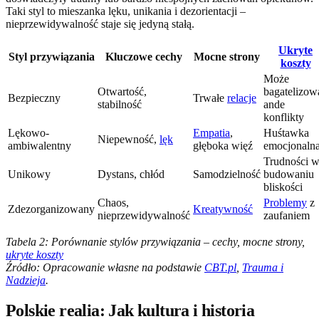
Taki styl to mieszanka lęku, unikania i dezorientacji –
nieprzewidywalność staje się jedyną stałą.
Ukryte
Styl przywiązania
Kluczowe cechy
Mocne strony
koszty
Może
Otwartość,
bagatelizow
Bezpieczny
Trwałe
relacje
stabilność
ande
konflikty
Lękowo-
Empatia
,
Huśtawka
Niepewność,
lęk
ambiwalentny
głęboka więź
emocjonaln
Trudności 
Unikowy
Dystans, chłód
Samodzielność
budowaniu
bliskości
Chaos,
Problemy
z
Zdezorganizowany
Kreatywność
nieprzewidywalność
zaufaniem
Tabela 2: Porównanie stylów przywiązania – cechy, mocne strony,
ukryte koszty
Źródło: Opracowanie własne na podstawie
CBT.pl
,
Trauma i
Nadzieja
.
Polskie realia: Jak kultura i historia