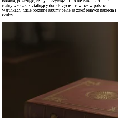
badania, pokazując, że style przywiązania to nie tylko teoria, ale
realny wzorzec kształtujący dorosłe życie – również w polskich
warunkach, gdzie rodzinne albumy pełne są zdjęć pełnych napięcia i
czułości.