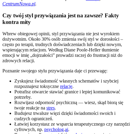
CentrumNowa.pl
.
Czy twój styl przywiązania jest na zawsze? Fakty
kontra mity
Wbrew obiegowej opinii, styl przywiązania nie jest wyrokiem
dożywotnim. Około 30% osób zmienia swój styl w dorosłości –
często po terapii, trudnych doświadczeniach lub dzięki nowym,
wspierającym relacjom. Według Diane Poole-Heller tłumienie
emocji w imię „dojrzałości” prowadzi raczej do frustracji niż do
zdrowych relacji.
Poznanie swojego stylu przywiązania daje ci przewagę:
Zyskujesz świadomość własnych schematów i szybciej
rozpoznajesz toksyczne
relacje
.
Potrafisz otwarcie stawiać granice i lepiej komunikować
potrzeby.
Rozwijasz odporność psychiczną — wiesz, skąd biorą się
twoje reakcje na
stres
.
Budujesz trwalsze więzi dzięki świadomości swoich i
cudzych ograniczeń.
Łatwiej korzystasz ze wsparcia terapeutycznego czy narzędzi
cyfrowych, np.
psycholog
.
ai
.