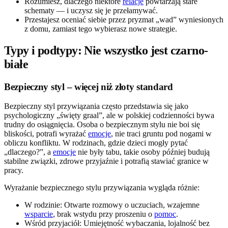
Rozumiesz, dlaczego niektóre
relacje
powtarzają stare
schematy — i uczysz się je przełamywać.
Przestajesz oceniać siebie przez pryzmat „wad” wyniesionych
z domu, zamiast tego wybierasz nowe strategie.
Typy i podtypy: Nie wszystko jest czarno-
białe
Bezpieczny styl – więcej niż złoty standard
Bezpieczny styl przywiązania często przedstawia się jako
psychologiczny „święty graal”, ale w polskiej codzienności bywa
trudny do osiągnięcia. Osoba o bezpiecznym stylu nie boi się
bliskości, potrafi wyrażać
emocje
, nie traci gruntu pod nogami w
obliczu konfliktu. W rodzinach, gdzie dzieci mogły pytać
„dlaczego?”, a
emocje
nie były tabu, takie osoby później budują
stabilne związki, zdrowe przyjaźnie i potrafią stawiać granice w
pracy.
Wyrażanie bezpiecznego stylu przywiązania wygląda różnie:
W rodzinie: Otwarte rozmowy o uczuciach, wzajemne
wsparcie
, brak wstydu przy proszeniu o
pomoc
.
Wśród przyjaciół: Umiejętność wybaczania, lojalność bez