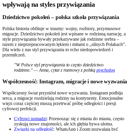
wpływają na styles przywiązania
Dziedzictwo pokoleń – polska szkoła przywiązania
Polska historia obfituje w traumy: wojny, rozbiory, przymusowe
migracje. Dziedzictwo pokoleń jest wpisane w rodzinną narrację, a
style przywiązania bywały przekazywane jak rodzinne srebra –
razem z nieprzepracowanym lękiem i mitami o „silnych Polakach”.
Dla wielu z nas styl przywiązania to echo niedopowiedzeń i
przemilczeń.
"W Polsce styl przywiązania to często dziedzictwo
rodzinne." — Anna, cytat z rozmowy z polską
psycholog
Współczesność: Instagram, migracje i nowe wyzwania
Współczesny świat przyniósł nowe wyzwania. Instagram podbija
serca, a migracje rozdzielają rodziny na kontynenty. Emocjonalne
więzi coraz częściej muszą przetrwać próbę odległości i presji
cyfrowej perfekcji.
Cyfrowi nomadzi
: Przenosząc się z miasta do miasta, często
zyskują nowe znajomości, ale ich głębia bywa ulotna.
Związki na odległość
: WhatsApp i Zoom pozwalają być