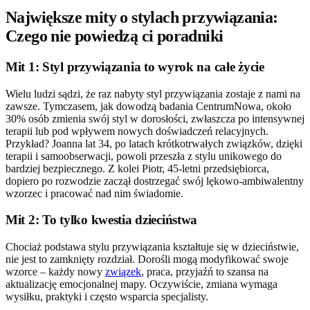
Największe mity o stylach przywiązania:
Czego nie powiedzą ci poradniki
Mit 1: Styl przywiązania to wyrok na całe życie
Wielu ludzi sądzi, że raz nabyty styl przywiązania zostaje z nami na
zawsze. Tymczasem, jak dowodzą badania CentrumNowa, około
30% osób zmienia swój styl w dorosłości, zwłaszcza po intensywnej
terapii lub pod wpływem nowych doświadczeń relacyjnych.
Przykład? Joanna lat 34, po latach krótkotrwałych związków, dzięki
terapii i samoobserwacji, powoli przeszła z stylu unikowego do
bardziej bezpiecznego. Z kolei Piotr, 45-letni przedsiębiorca,
dopiero po rozwodzie zaczął dostrzegać swój lękowo-ambiwalentny
wzorzec i pracować nad nim świadomie.
Mit 2: To tylko kwestia dzieciństwa
Chociaż podstawa stylu przywiązania kształtuje się w dzieciństwie,
nie jest to zamknięty rozdział. Dorośli mogą modyfikować swoje
wzorce – każdy nowy
związek
, praca, przyjaźń to szansa na
aktualizację emocjonalnej mapy. Oczywiście, zmiana wymaga
wysiłku, praktyki i często wsparcia specjalisty.