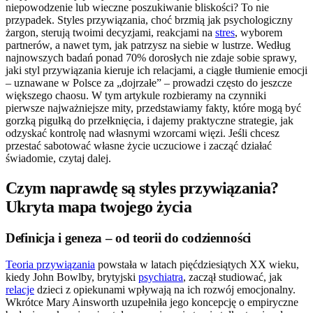
niepowodzenie lub wieczne poszukiwanie bliskości? To nie
przypadek. Styles przywiązania, choć brzmią jak psychologiczny
żargon, sterują twoimi decyzjami, reakcjami na
stres
, wyborem
partnerów, a nawet tym, jak patrzysz na siebie w lustrze. Według
najnowszych badań ponad 70% dorosłych nie zdaje sobie sprawy,
jaki styl przywiązania kieruje ich relacjami, a ciągłe tłumienie emocji
– uznawane w Polsce za „dojrzałe” – prowadzi często do jeszcze
większego chaosu. W tym artykule rozbieramy na czynniki
pierwsze najważniejsze mity, przedstawiamy fakty, które mogą być
gorzką pigułką do przełknięcia, i dajemy praktyczne strategie, jak
odzyskać kontrolę nad własnymi wzorcami więzi. Jeśli chcesz
przestać sabotować własne życie uczuciowe i zacząć działać
świadomie, czytaj dalej.
Czym naprawdę są styles przywiązania?
Ukryta mapa twojego życia
Definicja i geneza – od teorii do codzienności
Teoria przywiązania
powstała w latach pięćdziesiątych XX wieku,
kiedy John Bowlby, brytyjski
psychiatra
, zaczął studiować, jak
relacje
dzieci z opiekunami wpływają na ich rozwój emocjonalny.
Wkrótce Mary Ainsworth uzupełniła jego koncepcję o empiryczne