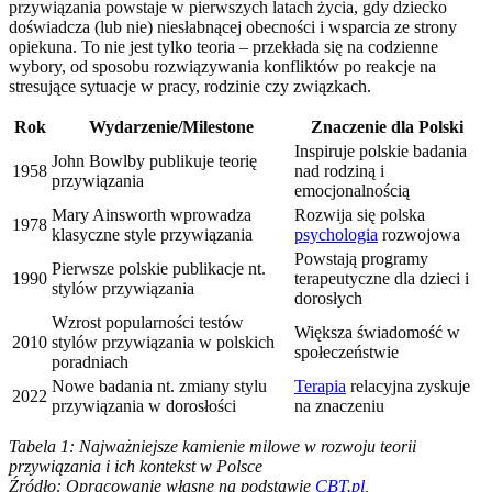
przywiązania powstaje w pierwszych latach życia, gdy dziecko
doświadcza (lub nie) niesłabnącej obecności i wsparcia ze strony
opiekuna. To nie jest tylko teoria – przekłada się na codzienne
wybory, od sposobu rozwiązywania konfliktów po reakcje na
stresujące sytuacje w pracy, rodzinie czy związkach.
Rok
Wydarzenie/Milestone
Znaczenie dla Polski
Inspiruje polskie badania
John Bowlby publikuje teorię
1958
nad rodziną i
przywiązania
emocjonalnością
Mary Ainsworth wprowadza
Rozwija się polska
1978
klasyczne style przywiązania
psychologia
rozwojowa
Powstają programy
Pierwsze polskie publikacje nt.
1990
terapeutyczne dla dzieci i
stylów przywiązania
dorosłych
Wzrost popularności testów
Większa świadomość w
2010
stylów przywiązania w polskich
społeczeństwie
poradniach
Nowe badania nt. zmiany stylu
Terapia
relacyjna zyskuje
2022
przywiązania w dorosłości
na znaczeniu
Tabela 1: Najważniejsze kamienie milowe w rozwoju teorii
przywiązania i ich kontekst w Polsce
Źródło: Opracowanie własne na podstawie
CBT.pl
,