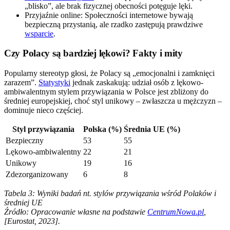
„blisko”, ale brak fizycznej obecności potęguje lęki.
Przyjaźnie online: Społeczności internetowe bywają
bezpieczną przystanią, ale rzadko zastępują prawdziwe
wsparcie
.
Czy Polacy są bardziej lękowi? Fakty i mity
Popularny stereotyp głosi, że Polacy są „emocjonalni i zamknięci
zarazem”.
Statystyki
jednak zaskakują: udział osób z lękowo-
ambiwalentnym stylem przywiązania w Polsce jest zbliżony do
średniej europejskiej, choć styl unikowy – zwłaszcza u mężczyzn –
dominuje nieco częściej.
Styl przywiązania
Polska (%)
Średnia UE (%)
Bezpieczny
53
55
Lękowo-ambiwalentny
22
21
Unikowy
19
16
Zdezorganizowany
6
8
Tabela 3: Wyniki badań nt. stylów przywiązania wśród Polaków i
średniej UE
Źródło: Opracowanie własne na podstawie
CentrumNowa.pl
,
[Eurostat, 2023].