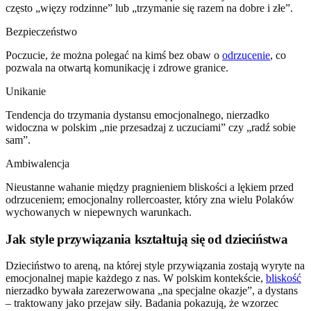
często „więzy rodzinne” lub „trzymanie się razem na dobre i złe”.
Bezpieczeństwo
Poczucie, że można polegać na kimś bez obaw o
odrzucenie
, co
pozwala na otwartą komunikację i zdrowe granice.
Unikanie
Tendencja do trzymania dystansu emocjonalnego, nierzadko
widoczna w polskim „nie przesadzaj z uczuciami” czy „radź sobie
sam”.
Ambiwalencja
Nieustanne wahanie między pragnieniem bliskości a lękiem przed
odrzuceniem; emocjonalny rollercoaster, który zna wielu Polaków
wychowanych w niepewnych warunkach.
Jak style przywiązania kształtują się od dzieciństwa
Dzieciństwo to areną, na której style przywiązania zostają wyryte na
emocjonalnej mapie każdego z nas. W polskim kontekście,
bliskość
nierzadko bywała zarezerwowana „na specjalne okazje”, a dystans
– traktowany jako przejaw siły. Badania pokazują, że wzorzec