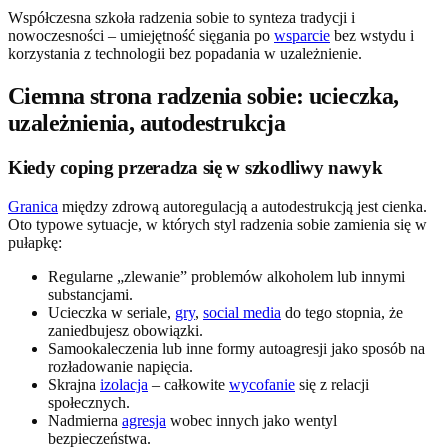
Współczesna szkoła radzenia sobie to synteza tradycji i
nowoczesności – umiejętność sięgania po
wsparcie
bez wstydu i
korzystania z technologii bez popadania w uzależnienie.
Ciemna strona radzenia sobie: ucieczka,
uzależnienia, autodestrukcja
Kiedy coping przeradza się w szkodliwy nawyk
Granica
między zdrową autoregulacją a autodestrukcją jest cienka.
Oto typowe sytuacje, w których styl radzenia sobie zamienia się w
pułapkę:
Regularne „zlewanie” problemów alkoholem lub innymi
substancjami.
Ucieczka w seriale,
gry
,
social media
do tego stopnia, że
zaniedbujesz obowiązki.
Samookaleczenia lub inne formy autoagresji jako sposób na
rozładowanie napięcia.
Skrajna
izolacja
– całkowite
wycofanie
się z relacji
społecznych.
Nadmierna
agresja
wobec innych jako wentyl
bezpieczeństwa.