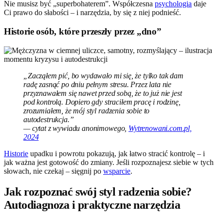
Nie musisz być „superbohaterem”. Współczesna
psychologia
daje
Ci prawo do słabości – i narzędzia, by się z niej podnieść.
Historie osób, które przeszły przez „dno”
„Zacząłem pić, bo wydawało mi się, że tylko tak dam
radę zasnąć po dniu pełnym stresu. Przez lata nie
przyznawałem się nawet przed sobą, że to już nie jest
pod kontrolą. Dopiero gdy straciłem pracę i rodzinę,
zrozumiałem, że mój styl radzenia sobie to
autodestrukcja.”
— cytat z wywiadu anonimowego,
Wytrenowani.com.pl,
2024
Historie
upadku i powrotu pokazują, jak łatwo stracić kontrolę – i
jak ważna jest gotowość do zmiany. Jeśli rozpoznajesz siebie w tych
słowach, nie czekaj – sięgnij po
wsparcie
.
Jak rozpoznać swój styl radzenia sobie?
Autodiagnoza i praktyczne narzędzia