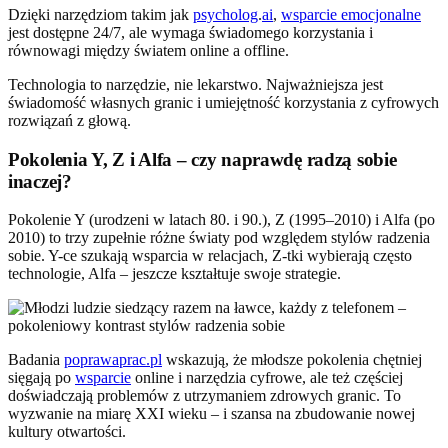
Dzięki narzędziom takim jak
psycholog
.
ai
,
wsparcie emocjonalne
jest dostępne 24/7, ale wymaga świadomego korzystania i
równowagi między światem online a offline.
Technologia to narzędzie, nie lekarstwo. Najważniejsza jest
świadomość własnych granic i umiejętność korzystania z cyfrowych
rozwiązań z głową.
Pokolenia Y, Z i Alfa – czy naprawdę radzą sobie
inaczej?
Pokolenie Y (urodzeni w latach 80. i 90.), Z (1995–2010) i Alfa (po
2010) to trzy zupełnie różne światy pod względem stylów radzenia
sobie. Y-ce szukają wsparcia w relacjach, Z-tki wybierają często
technologie, Alfa – jeszcze kształtuje swoje strategie.
Badania
poprawaprac.pl
wskazują, że młodsze pokolenia chętniej
sięgają po
wsparcie
online i narzędzia cyfrowe, ale też częściej
doświadczają problemów z utrzymaniem zdrowych granic. To
wyzwanie na miarę XXI wieku – i szansa na zbudowanie nowej
kultury otwartości.