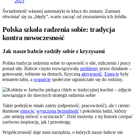
2023
Świadomość własnej automatyki to klucz do zmiany. Zamiast
obwiniać się za „błędy”, warto zacząć od zrozumienia ich źródła.
Polska szkoła radzenia sobie: tradycja
kontra nowoczesność
Jak nasze babcie radziły sobie z kryzysami
Polska tradycja radzenia sobie to opowieść o sile, milczeniu i pracy
ponad siły. Babcie często rozwiązywały
problemy
przez działanie –
gotowanie, robienie na drutach, fizyczną
aktywność
.
Emocje
były
tematem tabu, a
wsparcie
społeczne ograniczało się do rodziny.
Takie podejście miało zalety (odporność, pracowitość), ale i cienie:
tłumione
emocje
,
wyuczona bezradność
i pokolenia ludzi, którzy
„nie umieją mówić o uczuciach”. Dziś możemy z tej historii czerpać
zarówno inspirację, jak i przestrogę.
Współczesność daje nam narzędzia, o których nasze babcie nie