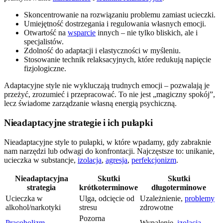
Skoncentrowanie na rozwiązaniu problemu zamiast ucieczki.
Umiejętność dostrzegania i regulowania własnych emocji.
Otwartość na
wsparcie
innych – nie tylko bliskich, ale i
specjalistów.
Zdolność do adaptacji i elastyczności w myśleniu.
Stosowanie technik relaksacyjnych, które redukują napięcie
fizjologiczne.
Adaptacyjne style nie wykluczają trudnych emocji – pozwalają je
przeżyć, zrozumieć i przepracować. To nie jest „magiczny spokój”,
lecz świadome zarządzanie własną energią psychiczną.
Nieadaptacyjne strategie i ich pułapki
Nieadaptacyjne style to pułapki, w które wpadamy, gdy zabraknie
nam narzędzi lub odwagi do konfrontacji. Najczęstsze to: unikanie,
ucieczka w substancje,
izolacja
,
agresja
,
perfekcjonizm
.
Nieadaptacyjna
Skutki
Skutki
strategia
krótkoterminowe
długoterminowe
Ucieczka w
Ulga, odcięcie od
Uzależnienie,
problemy
alkohol/narkotyki
stresu
zdrowotne
Pozorna
Pracoholizm
Wypalenie,
izolacja