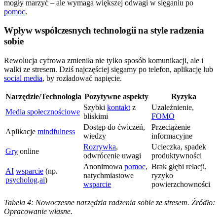
mogły marzyć – ale wymaga większej odwagi w sięganiu po
pomoc
.
Wpływ współczesnych technologii na style radzenia
sobie
Rewolucja cyfrowa zmieniła nie tylko sposób komunikacji, ale i
walki ze stresem. Dziś najczęściej sięgamy po telefon, aplikację lub
social media
, by rozładować napięcie.
Narzędzie/Technologia
Pozytywne aspekty
Ryzyka
Szybki
kontakt
z
Uzależnienie,
Media społecznościowe
bliskimi
FOMO
Dostęp do ćwiczeń,
Przeciążenie
Aplikacje
mindfulness
wiedzy
informacyjne
Rozrywka
,
Ucieczka, spadek
Gry
online
odwrócenie uwagi
produktywności
Anonimowa
pomoc
,
Brak głębi relacji,
AI
wsparcie
(np.
natychmiastowe
ryzyko
psycholog
.
ai
)
wsparcie
powierzchowności
Tabela 4: Nowoczesne narzędzia radzenia sobie ze stresem. Źródło:
Opracowanie własne.