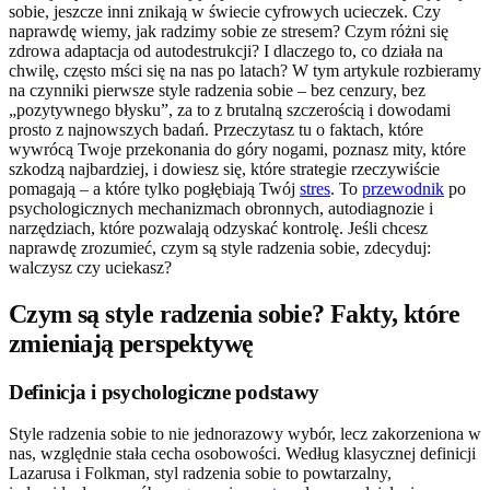
sobie, jeszcze inni znikają w świecie cyfrowych ucieczek. Czy
naprawdę wiemy, jak radzimy sobie ze stresem? Czym różni się
zdrowa adaptacja od autodestrukcji? I dlaczego to, co działa na
chwilę, często mści się na nas po latach? W tym artykule rozbieramy
na czynniki pierwsze style radzenia sobie – bez cenzury, bez
„pozytywnego błysku”, za to z brutalną szczerością i dowodami
prosto z najnowszych badań. Przeczytasz tu o faktach, które
wywrócą Twoje przekonania do góry nogami, poznasz mity, które
szkodzą najbardziej, i dowiesz się, które strategie rzeczywiście
pomagają – a które tylko pogłębiają Twój
stres
. To
przewodnik
po
psychologicznych mechanizmach obronnych, autodiagnozie i
narzędziach, które pozwalają odzyskać kontrolę. Jeśli chcesz
naprawdę zrozumieć, czym są style radzenia sobie, zdecyduj:
walczysz czy uciekasz?
Czym są style radzenia sobie? Fakty, które
zmieniają perspektywę
Definicja i psychologiczne podstawy
Style radzenia sobie to nie jednorazowy wybór, lecz zakorzeniona w
nas, względnie stała cecha osobowości. Według klasycznej definicji
Lazarusa i Folkman, styl radzenia sobie to powtarzalny,