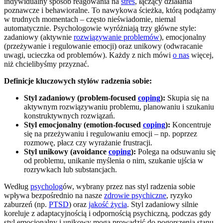
indywidualny sposób reagowania na
stres
, łączący działania
poznawcze i behawioralne. To nawykowa ścieżka, którą podążamy
w trudnych momentach – często nieświadomie, niemal
automatycznie. Psychologowie wyróżniają trzy główne style:
zadaniowy (aktywnie
rozwiązywanie problemów
), emocjonalny
(przeżywanie i regulowanie emocji) oraz unikowy (odwracanie
uwagi, ucieczka od problemów). Każdy z nich mówi
o nas
więcej,
niż chcielibyśmy przyznać.
Definicje kluczowych stylów radzenia sobie:
Styl zadaniowy (problem-focused
coping
):
Skupia się na
aktywnym rozwiązywaniu problemu, planowaniu i szukaniu
konstruktywnych rozwiązań.
Styl emocjonalny (emotion-focused
coping
):
Koncentruje
się na przeżywaniu i regulowaniu emocji – np. poprzez
rozmowę, płacz czy wyrażanie frustracji.
Styl unikowy (avoidance
coping
):
Polega na odsuwaniu się
od problemu, unikanie myślenia o nim, szukanie ujścia w
rozrywkach lub substancjach.
Według
psycholog
ów, wybrany przez nas styl radzenia sobie
wpływa bezpośrednio na nasze
zdrowie psychiczne
, ryzyko
zaburzeń (np.
PTSD
) oraz
jakość życia
. Styl zadaniowy silnie
koreluje z adaptacyjnością i odpornością psychiczną, podczas gdy
styl emocjonalny i unikowy mogą prowadzić do pogorszenia stanu