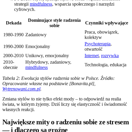
strategii
mindfulness
, wsparcia społecznego i narzędzi
cyfrowych.
Dominujące style radzenia
Dekada
Czynniki wpływające
sobie
Praca, obowiązek,
1980-1990
Zadaniowy
kolektyw
Psychoterapia
,
1990-2000
Emocjonalny
otwartość
2000-2010
Unikowy, emocjonalny
Internet
,
rozrywka
2010-
Hybrydowy, zadaniowy,
Technologia, edukacja
obecnie
mindfulness
Tabela 2: Ewolucja stylów radzenia sobie w Polsce. Źródło:
Opracowanie własne na podstawie [Bonavita.pl],
Wytrenowani.com.pl
.
Zmiana stylów to nie tylko efekt mody – to odpowiedź na realia
świata, w którym żyjemy. Dziś liczy się elastyczność i świadomość
własnych reakcji.
Największe mity o radzeniu sobie ze stresem
— i dlaczego są groźne