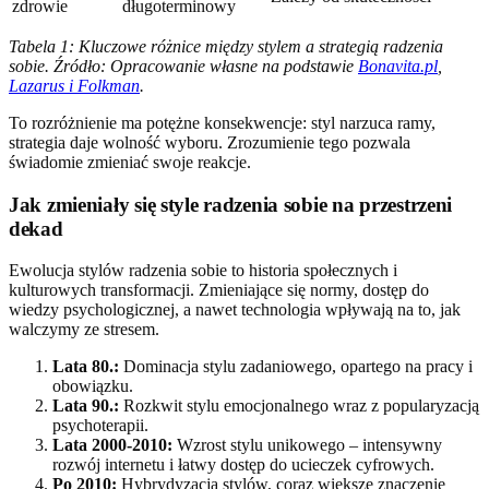
zdrowie
długoterminowy
Tabela 1: Kluczowe różnice między stylem a strategią radzenia
sobie. Źródło: Opracowanie własne na podstawie
Bonavita.pl
,
Lazarus i Folkman
.
To rozróżnienie ma potężne konsekwencje: styl narzuca ramy,
strategia daje wolność wyboru. Zrozumienie tego pozwala
świadomie zmieniać swoje reakcje.
Jak zmieniały się style radzenia sobie na przestrzeni
dekad
Ewolucja stylów radzenia sobie to historia społecznych i
kulturowych transformacji. Zmieniające się normy, dostęp do
wiedzy psychologicznej, a nawet technologia wpływają na to, jak
walczymy ze stresem.
Lata 80.:
Dominacja stylu zadaniowego, opartego na pracy i
obowiązku.
Lata 90.:
Rozkwit stylu emocjonalnego wraz z popularyzacją
psychoterapii.
Lata 2000-2010:
Wzrost stylu unikowego – intensywny
rozwój internetu i łatwy dostęp do ucieczek cyfrowych.
Po 2010:
Hybrydyzacja stylów, coraz większe znaczenie