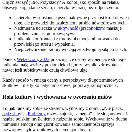
Cię zniszczyć jutro. Przykłady? Alkohol jako sposób na relaks,
obsesyjne oglądanie seriali, ucieczka w pracę bez odpoczynku.
Ucieczka w substancje psychoaktywne przynosi krótkotrwałą
ulgę, ale prowadzi do uzależnień i problemów zdrowotnych.
Nadmierna ucieczka w
aktywność
(
pracoholizm
) maskuje
problem, zamiast go rozwiązywać.
Unikanie konfrontacji z trudnymi emocjami prowadzi do
przewlekłego stresu i wypalenia.
Nieprzetworzone traumy wracają ze zdwojoną siłą po latach.
Dane z
Welzo.com, 2023
pokazują, że osoby wybierające strategie
unikania mają wyższy poziom lęku i gorsze wyniki zdrowotne –
nawet jeśli subiektywnie czują chwilową ulgę.
Każdy sposób wymaga oceny z perspektywy długoterminowych
skutków – nie tylko natychmiastowej poprawy samopoczucia.
Rola kultury i wychowania w tworzeniu mitów
To, jak radzimy sobie ze stresem, wynosimy z domu. „Nie płacz,
bądź silny
”, „
Problemy
rozwiązuje się samemu” – te slogany wciąż
rządzą polskim myśleniem o radzeniu sobie. Wychowanie w duchu
tłumienia emocji oraz glorifikowania samodzielności sprzyja
rozwojowi stylów unikowych i emocjonalnych.