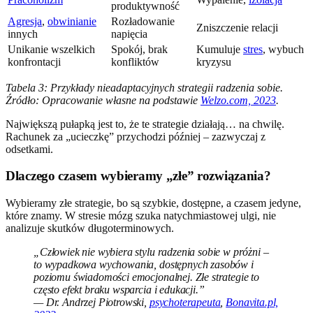
produktywność
Agresja
,
obwinianie
Rozładowanie
Zniszczenie relacji
innych
napięcia
Unikanie wszelkich
Spokój, brak
Kumuluje
stres
, wybuch
konfrontacji
konfliktów
kryzysu
Tabela 3: Przykłady nieadaptacyjnych strategii radzenia sobie.
Źródło: Opracowanie własne na podstawie
Welzo.com, 2023
.
Największą pułapką jest to, że te strategie działają… na chwilę.
Rachunek za „ucieczkę” przychodzi później – zazwyczaj z
odsetkami.
Dlaczego czasem wybieramy „złe” rozwiązania?
Wybieramy złe strategie, bo są szybkie, dostępne, a czasem jedyne,
które znamy. W stresie mózg szuka natychmiastowej ulgi, nie
analizuje skutków długoterminowych.
„Człowiek nie wybiera stylu radzenia sobie w próżni –
to wypadkowa wychowania, dostępnych zasobów i
poziomu świadomości emocjonalnej. Złe strategie to
często efekt braku wsparcia i edukacji.”
— Dr. Andrzej Piotrowski,
psychoterapeuta
,
Bonavita.pl,