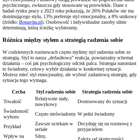
psychicznego, zwłaszcza gdy stosowane są przewlekle. Dane z
badań rynku pracy z 2023 roku pokazują, że 26% Polaków nie ma
dominującego stylu, 13% preferuje styl emocjonalny, a 8% unikowy
(źródło:
Bonavita.pl
). Osobowość i indywidualne zasoby silnie
determinują, którą ścieżkę wybieramy.
Różnica między stylem a strategią radzenia sobie
W codziennych rozmowach często mylimy styl radzenia sobie ze
strategią. Styl to nasza „defaultowa” reakcja, powtarzalny schemat
działania – coś jak psychologiczny odcisk palca. Strategia natomiast
to świadomy, celowy wybór działania w konkretnej sytuacji.
Możesz mieć styl emocjonalny, ale wybrać zadaniową strategię, gdy
sytuacja tego wymaga.
Cecha
Styl radzenia sobie
Strategia radzenia sobie
Relatywnie stały,
Trwałość
Dostosowany do sytuacji
nawykowy
Świadomość
Często nieświadomy
W pełni świadomy
wyboru
Zawsze uciekam w
Decyduję się na rozmowę z
Przykład
seriale
przyjacielem
Wpływ na
Silny,
Zależy od skuteczności