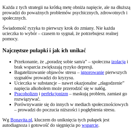
Każda z tych strategii na krótką metę obniża napięcie, ale na dłuższą
prowadzi do poważnych problemów psychicznych, zdrowotnych i
społecznych.
Świadomość ryzyka to pierwszy krok do zmiany. Nie każda
ucieczka to wybór – czasem to sygnał, że potrzebujesz realnej
pomocy.
Najczęstsze pułapki i jak ich unikać
Przekonanie, że „poradzę sobie sam/a” – społeczna
izolacja
i
brak wsparcia zwiększają ryzyko depresji.
Bagatelizowanie objawów stresu –
ignorowanie
pierwszych
sygnałów prowadzi do kryzysu.
Ucieczka w substancje – nawet okazjonalne „złagodzenie”
napięcia alkoholem może przerodzić się w nałóg.
Pracoholizm
i
perfekcjonizm
– maskują problem, zamiast go
rozwiązywać.
Porównywanie się do innych w mediach społecznościowych
– prowadzi do poczucia niższości i pogłębienia stresu.
Wg
Bonavita.pl
, kluczem do uniknięcia tych pułapek jest
autodiagnoza i gotowość do sięgnięcia po
wsparcie
.