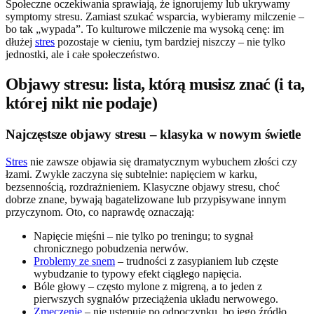
Społeczne oczekiwania sprawiają, że ignorujemy lub ukrywamy
symptomy stresu. Zamiast szukać wsparcia, wybieramy milczenie –
bo tak „wypada”. To kulturowe milczenie ma wysoką cenę: im
dłużej
stres
pozostaje w cieniu, tym bardziej niszczy – nie tylko
jednostki, ale i całe społeczeństwo.
Objawy stresu: lista, którą musisz znać (i ta,
której nikt nie podaje)
Najczęstsze objawy stresu – klasyka w nowym świetle
Stres
nie zawsze objawia się dramatycznym wybuchem złości czy
łzami. Zwykle zaczyna się subtelnie: napięciem w karku,
bezsennością, rozdrażnieniem. Klasyczne objawy stresu, choć
dobrze znane, bywają bagatelizowane lub przypisywane innym
przyczynom. Oto, co naprawdę oznaczają:
Napięcie mięśni – nie tylko po treningu; to sygnał
chronicznego pobudzenia nerwów.
Problemy ze snem
– trudności z zasypianiem lub częste
wybudzanie to typowy efekt ciągłego napięcia.
Bóle głowy – często mylone z migreną, a to jeden z
pierwszych sygnałów przeciążenia układu nerwowego.
Zmęczenie
– nie ustępuje po odpoczynku, bo jego źródło