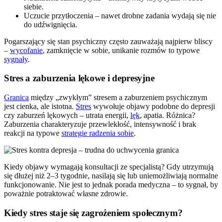
siebie.
Uczucie przytłoczenia – nawet drobne zadania wydają się nie
do udźwignięcia.
Pogarszający się stan psychiczny często zauważają najpierw bliscy
–
wycofanie
, zamknięcie w sobie, unikanie rozmów to typowe
sygnały
.
Stres a zaburzenia lękowe i depresyjne
Granica
między „zwykłym” stresem a zaburzeniem psychicznym
jest cienka, ale istotna.
Stres
wywołuje objawy podobne do depresji
czy zaburzeń lękowych – utrata energii,
lęk
, apatia. Różnica?
Zaburzenia charakteryzuje przewlekłość, intensywność i brak
reakcji na typowe
strategie radzenia sobie
.
Kiedy objawy wymagają konsultacji ze specjalistą? Gdy utrzymują
się dłużej niż 2–3 tygodnie, nasilają się lub uniemożliwiają normalne
funkcjonowanie. Nie jest to jednak porada medyczna – to sygnał, by
poważnie potraktować własne zdrowie.
Kiedy stres staje się zagrożeniem społecznym?