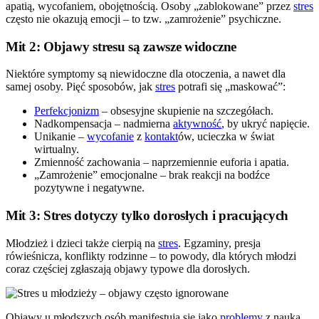
apatią, wycofaniem, obojętnością. Osoby „zablokowane” przez
stres
często nie okazują emocji – to tzw. „zamrożenie” psychiczne.
Mit 2: Objawy stresu są zawsze widoczne
Niektóre symptomy są niewidoczne dla otoczenia, a nawet dla
samej osoby. Pięć sposobów, jak
stres
potrafi się „maskować”:
Perfekcjonizm
– obsesyjne skupienie na szczegółach.
Nadkompensacja – nadmierna
aktywność
, by ukryć napięcie.
Unikanie –
wycofanie
z
kontakt
ów, ucieczka w świat
wirtualny.
Zmienność zachowania – naprzemiennie euforia i apatia.
„Zamrożenie” emocjonalne – brak reakcji na bodźce
pozytywne i negatywne.
Mit 3: Stres dotyczy tylko dorosłych i pracujących
Młodzież i dzieci także cierpią na
stres
. Egzaminy, presja
rówieśnicza, konflikty rodzinne – to powody, dla których młodzi
coraz częściej zgłaszają objawy typowe dla dorosłych.
Objawy u młodszych osób manifestują się jako
problemy
z nauką,