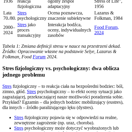
1936
reakcja
ogólny zespół
Stress of Life”,
fizjologiczna
adaptacyjny
1956
Lata
Stres
Ocena poznawcza,
Lazarus &
70./80.
psychologiczny
znaczenie subiektywne
Folkman, 1984
Stres
jako
Interakcja bodźca,
2000–
Food Forum,
proces
oceny, indywidualnych
2024
2024
transakcyjny
zasobów
Tabela 1: Zmiana definicji stresu w nauce na przestrzeni dekad.
Źródło: Opracowanie własne na podstawie Selye, Lazarus &
Folkman, Food
Forum
2024.
Stres fizjologiczny vs. psychologiczny: dwa oblicza
jednego problemu
Stres
fizjologiczny – to reakcja ciała na bezpośredni bodziec: ból,
zimno, głód.
Stres
psychologiczny – to efekt oceny sytuacji jako
zagrażającej, przekraczającej nasze możliwości poradzenia sobie.
Przykład? Egzamin – dla jednych bodziec mobilizujący (eustres),
dla innych – źródło paraliżującego lęku (dystres).
Stres
fizjologiczny pojawia się w odpowiedzi na realne,
zewnętrzne zagrożenie (np. uraz, choroba).
Stres
psychologiczny może dotyczyć wyobrażonych lub