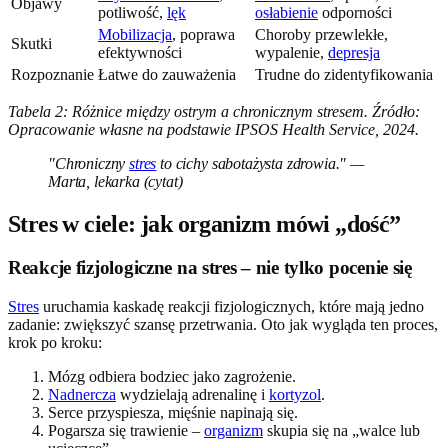
Objawy
potliwość,
lęk
osłabienie
odporności
Mobilizacja
, poprawa
Choroby przewlekłe,
Skutki
efektywności
wypalenie,
depresja
Rozpoznanie
Łatwe do zauważenia
Trudne do zidentyfikowania
Tabela 2: Różnice między ostrym a chronicznym stresem. Źródło:
Opracowanie własne na podstawie IPSOS Health Service, 2024.
"Chroniczny
stres
to cichy sabotażysta zdrowia." —
Marta, lekarka (cytat)
Stres w ciele: jak organizm mówi „dość”
Reakcje fizjologiczne na stres – nie tylko pocenie się
Stres
uruchamia kaskadę reakcji fizjologicznych, które mają jedno
zadanie: zwiększyć szansę przetrwania. Oto jak wygląda ten proces,
krok po kroku:
Mózg odbiera bodziec jako zagrożenie.
Nadnercza
wydzielają adrenalinę i
kortyzol
.
Serce przyspiesza, mięśnie napinają się.
Pogarsza się trawienie –
organizm
skupia się na „walce lub