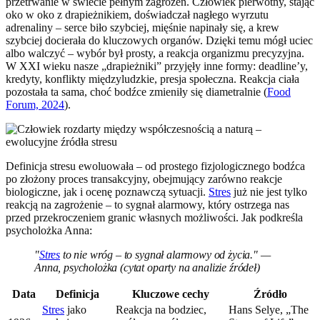
przetrwanie w świecie pełnym zagrożeń. Człowiek pierwotny, stając
oko w oko z drapieżnikiem, doświadczał nagłego wyrzutu
adrenaliny – serce biło szybciej, mięśnie napinały się, a krew
szybciej docierała do kluczowych organów. Dzięki temu mógł uciec
albo walczyć – wybór był prosty, a reakcja organizmu precyzyjna.
W XXI wieku nasze „drapieżniki” przyjęły inne formy: deadline’y,
kredyty, konflikty międzyludzkie, presja społeczna. Reakcja ciała
pozostała ta sama, choć bodźce zmieniły się diametralnie (
Food
Forum, 2024
).
Definicja stresu ewoluowała – od prostego fizjologicznego bodźca
po złożony proces transakcyjny, obejmujący zarówno reakcje
biologiczne, jak i ocenę poznawczą sytuacji.
Stres
już nie jest tylko
reakcją na zagrożenie – to sygnał alarmowy, który ostrzega nas
przed przekroczeniem granic własnych możliwości. Jak podkreśla
psycholożka Anna:
"
Stres
to nie wróg – to sygnał alarmowy od życia." —
Anna, psycholożka (cytat oparty na analizie źródeł)
Data
Definicja
Kluczowe cechy
Źródło
Stres
jako
Reakcja na bodziec,
Hans Selye, „The