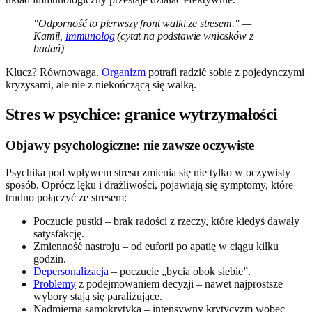
"Odporność to pierwszy front walki ze stresem." —
Kamil,
immunolog
(cytat na podstawie wniosków z
badań)
Klucz? Równowaga.
Organizm
potrafi radzić sobie z pojedynczymi
kryzysami, ale nie z niekończącą się walką.
Stres w psychice: granice wytrzymałości
Objawy psychologiczne: nie zawsze oczywiste
Psychika pod wpływem stresu zmienia się nie tylko w oczywisty
sposób. Oprócz lęku i drażliwości, pojawiają się symptomy, które
trudno połączyć ze stresem:
Poczucie pustki – brak radości z rzeczy, które kiedyś dawały
satysfakcję.
Zmienność nastroju – od euforii po apatię w ciągu kilku
godzin.
Depersonalizacja
– poczucie „bycia obok siebie”.
Problemy
z podejmowaniem decyzji – nawet najprostsze
wybory stają się paraliżujące.
Nadmierna samokrytyka – intensywny krytycyzm wobec