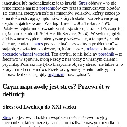
ignorujesz lub racjonalizujesz jego krzyki.
Stres
objawy – to nie
tylko modne hasło z
poradnik
ów czy fraza z medycznych blogów.
To brutalna rzeczywistość dla milionów Polaków, którzy każdego
dnia doświadczają symptomów, których skala i konsekwencje są
często bagatelizowane. Według danych z 2024 roku aż 45%
Polaków regularnie doświadcza silnego stresu, a aż 17,1% czuje ten
ciężar codziennie (IPSOS Health Service, 2024). W świecie, gdzie
efektywność wypiera autentyczne przeżywanie, a tempo życia nie
daje wytchnienia,
stres
przestaje być „prywatnym problemem” –
staje się zjawiskiem społecznym, które niszczy
relacje
, zdrowie i
poczucie własnej wartości
. Ten artykuł to nie kolejny
poradnik
– to
śledztwo w sprawie, którą każdy z nas toczy z własnym ciałem i
psychiką. Poznasz nie tylko klasyczne objawy stresu, ale także te, o
których nikt ci nie mówi. Przekrocz granicę banału i odkryj, co
naprawdę dzieje się, gdy
organizm
mówi „dość”.
Czym naprawdę jest stres? Przewrót w
definicji
Stres: od Ewolucji do XXI wieku
Stres
nie jest wynalazkiem współczesności. To ewolucyjny
mechanizm, który przez tysiące lat umożliwiał naszym przodkom