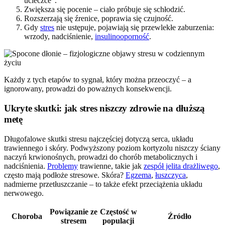
ucieczce”.
Zwiększa się pocenie – ciało próbuje się schłodzić.
Rozszerzają się źrenice, poprawia się czujność.
Gdy
stres
nie ustępuje, pojawiają się przewlekłe zaburzenia:
wrzody, nadciśnienie,
insulinooporność
.
Każdy z tych etapów to sygnał, który można przeoczyć – a
ignorowany, prowadzi do poważnych konsekwencji.
Ukryte skutki: jak stres niszczy zdrowie na dłuższą
metę
Długofalowe skutki stresu najczęściej dotyczą serca, układu
trawiennego i skóry. Podwyższony poziom kortyzolu niszczy ściany
naczyń krwionośnych, prowadzi do chorób metabolicznych i
nadciśnienia.
Problemy
trawienne, takie jak
zespół jelita drażliwego
,
często mają podłoże stresowe. Skóra?
Egzema
,
łuszczyca
,
nadmierne przetłuszczanie – to także efekt przeciążenia układu
nerwowego.
Powiązanie ze
Częstość w
Choroba
Źródło
stresem
populacji