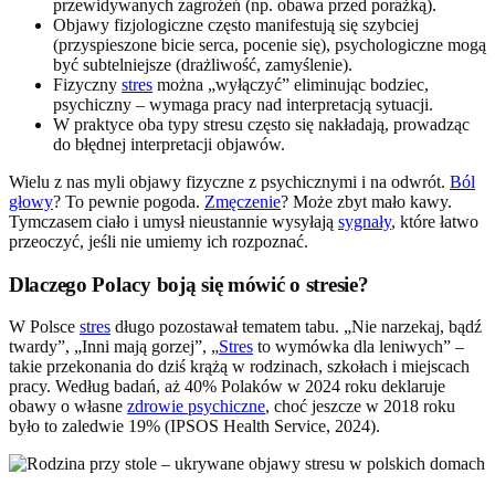
przewidywanych zagrożeń (np. obawa przed porażką).
Objawy fizjologiczne często manifestują się szybciej
(przyspieszone bicie serca, pocenie się), psychologiczne mogą
być subtelniejsze (drażliwość, zamyślenie).
Fizyczny
stres
można „wyłączyć” eliminując bodziec,
psychiczny – wymaga pracy nad interpretacją sytuacji.
W praktyce oba typy stresu często się nakładają, prowadząc
do błędnej interpretacji objawów.
Wielu z nas myli objawy fizyczne z psychicznymi i na odwrót.
Ból
głowy
? To pewnie pogoda.
Zmęczenie
? Może zbyt mało kawy.
Tymczasem ciało i umysł nieustannie wysyłają
sygnały
, które łatwo
przeoczyć, jeśli nie umiemy ich rozpoznać.
Dlaczego Polacy boją się mówić o stresie?
W Polsce
stres
długo pozostawał tematem tabu. „Nie narzekaj, bądź
twardy”, „Inni mają gorzej”, „
Stres
to wymówka dla leniwych” –
takie przekonania do dziś krążą w rodzinach, szkołach i miejscach
pracy. Według badań, aż 40% Polaków w 2024 roku deklaruje
obawy o własne
zdrowie psychiczne
, choć jeszcze w 2018 roku
było to zaledwie 19% (IPSOS Health Service, 2024).