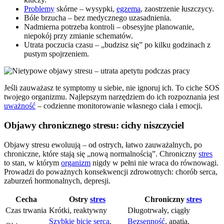
Problemy
skórne – wysypki,
egzema
, zaostrzenie łuszczycy.
Bóle brzucha – bez medycznego uzasadnienia.
Nadmierna potrzeba kontroli – obsesyjne planowanie,
niepokój przy zmianie schematów.
Utrata poczucia czasu – „budzisz się” po kilku godzinach z
pustym spojrzeniem.
Jeśli zauważasz te symptomy u siebie, nie ignoruj ich. To ciche SOS
twojego organizmu. Najlepszym narzędziem do ich rozpoznania jest
uważność
– codzienne monitorowanie własnego ciała i emocji.
Objawy chronicznego stresu: cichy niszczyciel
Objawy stresu ewoluują – od ostrych, łatwo zauważalnych, po
chroniczne, które stają się „nową normalnością”. Chroniczny
stres
to stan, w którym
organizm
nigdy w pełni nie wraca do równowagi.
Prowadzi do poważnych konsekwencji zdrowotnych: chorób serca,
zaburzeń hormonalnych, depresji.
Cecha
Ostry
stres
Chroniczny
stres
Czas trwania
Krótki, reaktywny
Długotrwały, ciągły
Szybkie bicie serca
,
Bezsenność
, apatia,