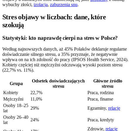
wybuchy złości,
izolacja
,
zaburzenia snu
.
Stres objawy w liczbach: dane, które
szokują
Statystyki: kto naprawdę cierpi na stres w Polsce?
Według najnowszych danych, aż 45% Polaków deklaruje regularne
doświadczanie silnego stresu, a 35% przyznaje, że negatywnie
wpływa on na ich zdolność do pracy (IPSOS Health Service, 2024).
Kobiety częściej niż mężczyźni odczuwają wysoki poziom stresu
(22,7% vs. 11%).
Odsetek doświadczających
Główne źródło
Grupa
stresu
stresu
Kobiety
22,7%
Praca, rodzina
Mężczyźni
11,0%
Praca, finanse
Osoby 18–25
29%
Egzaminy,
relacje
lat
Osoby 26–40
24%
Praca, kredyty
lat
Zdrowie,
relacje