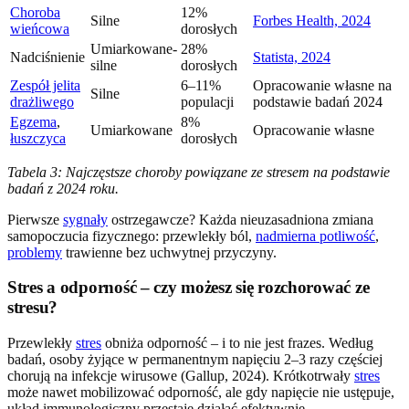
Choroba
12%
Silne
Forbes Health, 2024
wieńcowa
dorosłych
Umiarkowane-
28%
Nadciśnienie
Statista, 2024
silne
dorosłych
Zespół jelita
6–11%
Opracowanie własne na
Silne
drażliwego
populacji
podstawie badań 2024
Egzema
,
8%
Umiarkowane
Opracowanie własne
łuszczyca
dorosłych
Tabela 3: Najczęstsze choroby powiązane ze stresem na podstawie
badań z 2024 roku.
Pierwsze
sygnały
ostrzegawcze? Każda nieuzasadniona zmiana
samopoczucia fizycznego: przewlekły ból,
nadmierna potliwość
,
problemy
trawienne bez uchwytnej przyczyny.
Stres a odporność – czy możesz się rozchorować ze
stresu?
Przewlekły
stres
obniża odporność – i to nie jest frazes. Według
badań, osoby żyjące w permanentnym napięciu 2–3 razy częściej
chorują na infekcje wirusowe (Gallup, 2024). Krótkotrwały
stres
może nawet mobilizować odporność, ale gdy napięcie nie ustępuje,
układ immunologiczny przestaje działać efektywnie.