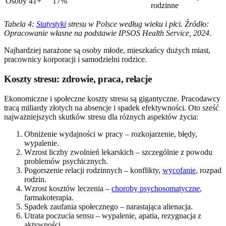
Osoby 41+
17%
rodzinne
Tabela 4:
Statystyki
stresu w Polsce według wieku i płci. Źródło:
Opracowanie własne na podstawie IPSOS Health Service, 2024.
Najbardziej narażone są osoby młode, mieszkańcy dużych miast,
pracownicy korporacji i samodzielni rodzice.
Koszty stresu: zdrowie, praca, relacje
Ekonomiczne i społeczne koszty stresu są gigantyczne. Pracodawcy
tracą miliardy złotych na absencje i spadek efektywności. Oto sześć
najważniejszych skutków stresu dla różnych aspektów życia:
Obniżenie wydajności w pracy – rozkojarzenie, błędy,
wypalenie.
Wzrost liczby zwolnień lekarskich – szczególnie z powodu
problemów psychicznych.
Pogorszenie relacji rodzinnych – konflikty,
wycofanie
, rozpad
rodzin.
Wzrost kosztów leczenia –
choroby psychosomatyczne
,
farmakoterapia.
Spadek zaufania społecznego – narastająca alienacja.
Utrata poczucia sensu – wypalenie, apatia, rezygnacja z
aktywności.