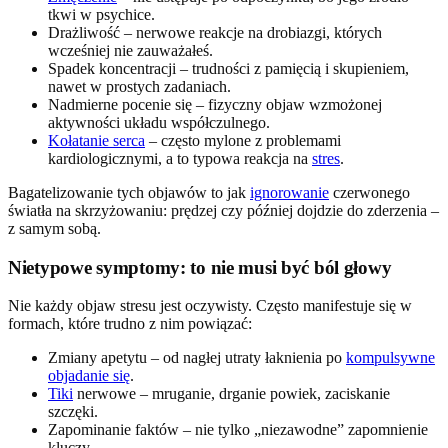
tkwi w psychice.
Drażliwość – nerwowe reakcje na drobiazgi, których
wcześniej nie zauważałeś.
Spadek koncentracji – trudności z pamięcią i skupieniem,
nawet w prostych zadaniach.
Nadmierne pocenie się – fizyczny objaw wzmożonej
aktywności układu współczulnego.
Kołatanie serca
– często mylone z problemami
kardiologicznymi, a to typowa reakcja na
stres
.
Bagatelizowanie tych objawów to jak
ignorowanie
czerwonego
światła na skrzyżowaniu: prędzej czy później dojdzie do zderzenia –
z samym sobą.
Nietypowe symptomy: to nie musi być ból głowy
Nie każdy objaw stresu jest oczywisty. Często manifestuje się w
formach, które trudno z nim powiązać:
Zmiany apetytu – od nagłej utraty łaknienia po
kompulsywne
objadanie się
.
Tiki
nerwowe – mruganie, drganie powiek, zaciskanie
szczęki.
Zapominanie faktów – nie tylko „niezawodne” zapomnienie
kluczy.