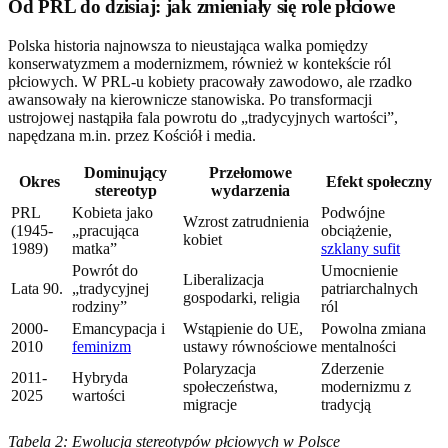
Od PRL do dzisiaj: jak zmieniały się role płciowe
Polska historia najnowsza to nieustająca walka pomiędzy
konserwatyzmem a modernizmem, również w kontekście ról
płciowych. W PRL-u kobiety pracowały zawodowo, ale rzadko
awansowały na kierownicze stanowiska. Po transformacji
ustrojowej nastąpiła fala powrotu do „tradycyjnych wartości”,
napędzana m.in. przez Kościół i media.
Dominujący
Przełomowe
Okres
Efekt społeczny
stereotyp
wydarzenia
PRL
Kobieta jako
Podwójne
Wzrost zatrudnienia
(1945-
„pracująca
obciążenie,
kobiet
1989)
matka”
szklany sufit
Powrót do
Umocnienie
Liberalizacja
Lata 90.
„tradycyjnej
patriarchalnych
gospodarki, religia
rodziny”
ról
2000-
Emancypacja i
Wstąpienie do UE,
Powolna zmiana
2010
feminizm
ustawy równościowe
mentalności
Polaryzacja
Zderzenie
2011-
Hybryda
społeczeństwa,
modernizmu z
2025
wartości
migracje
tradycją
Tabela 2: Ewolucja stereotypów płciowych w Polsce