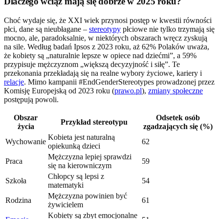
Dlaczego wciąż mają się dobrze w 2025 roku?
Choć wydaje się, że XXI wiek przynosi postęp w kwestii równości
płci, dane są nieubłagane –
stereotypy
płciowe nie tylko trzymają się
mocno, ale, paradoksalnie, w niektórych obszarach wręcz zyskują
na sile. Według badań Ipsos z 2023 roku, aż 62% Polaków uważa,
że kobiety są „naturalnie lepsze w opiece nad dziećmi”, a 59%
przypisuje mężczyznom „większą decyzyjność i siłę”. Te
przekonania przekładają się na realne wybory życiowe, kariery i
relacje
. Mimo kampanii #EndGenderStereotypes prowadzonej przez
Komisję Europejską od 2023 roku (
prawo.pl
),
zmiany społeczne
postępują powoli.
Obszar
Odsetek osób
Przykład stereotypu
życia
zgadzających się (%)
Kobieta jest naturalną
Wychowanie
62
opiekunką dzieci
Mężczyzna lepiej sprawdzi
Praca
59
się na kierowniczym
Chłopcy są lepsi z
Szkoła
54
matematyki
Mężczyzna powinien być
Rodzina
61
żywicielem
Kobiety są zbyt emocjonalne