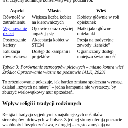
wsi częściej dominuje konserwatywny podział ról.
Aspekt
Miasto
Wieś
Równość w
Większa liczba kobiet
Kobiety głównie w roli
zatrudnieniu
na kierowniczych
opiekunek
Wychowanie
Ojcowie coraz częściej
Matki jako główne
dzieci
angażują się
opiekunki
Postrzeganie
Akceptacja kobiet w
Presja na tradycyjne
kariery
STEM
zawody „żeńskie”
Edukacja
Dostęp do kampanii i
Ograniczony dostęp,
równościowa
projektów
mniejsza świadomość
Tabela 3: Porównanie stereotypów płciowych – miasto kontra wieś
Źródło: Opracowanie własne na podstawie [ALK, 2023]
To zróżnicowanie pokazuje, jak bardzo zmiana społeczna wymaga
działań „szytych na miarę” – jedna kampania nie wystarczy, by
zburzyć wielowątkowy mur uprzedzeń.
Wpływ religii i tradycji rodzinnych
Religia i tradycja są jednymi z najsilniejszych nośników
stereotypów płciowych w Polsce. Z jednej strony oferują poczucie
wspólnoty i bezpieczeństwa, z drugiej – często zamykają na