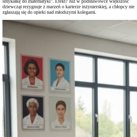
smykałkę do matematyki”. Efekt? Już w podstawówce większość
dziewcząt rezygnuje z marzeń o karierze inżynierskiej, a chłopcy nie
zgłaszają się do opieki nad młodszymi kolegami.