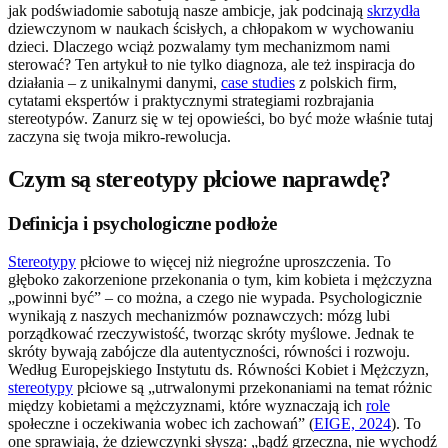
jak podświadomie sabotują nasze ambicje, jak podcinają
skrzydła
dziewczynom w naukach ścisłych, a chłopakom w wychowaniu
dzieci. Dlaczego wciąż pozwalamy tym mechanizmom nami
sterować? Ten artykuł to nie tylko diagnoza, ale też inspiracja do
działania – z unikalnymi danymi,
case studies
z polskich firm,
cytatami ekspertów i praktycznymi strategiami rozbrajania
stereotypów. Zanurz się w tej opowieści, bo być może właśnie tutaj
zaczyna się twoja mikro-rewolucja.
Czym są stereotypy płciowe naprawdę?
Definicja i psychologiczne podłoże
Stereotypy
płciowe to więcej niż niegroźne uproszczenia. To
głęboko zakorzenione przekonania o tym, kim kobieta i mężczyzna
„powinni być” – co można, a czego nie wypada. Psychologicznie
wynikają z naszych mechanizmów poznawczych: mózg lubi
porządkować rzeczywistość, tworząc skróty myślowe. Jednak te
skróty bywają zabójcze dla autentyczności, równości i rozwoju.
Według Europejskiego Instytutu ds. Równości Kobiet i Mężczyzn,
stereotypy
płciowe są „utrwalonymi przekonaniami na temat różnic
między kobietami a mężczyznami, które wyznaczają ich
role
społeczne i oczekiwania wobec ich zachowań” (
EIGE, 2024
). To
one sprawiają, że dziewczynki słyszą: „bądź grzeczna, nie wychodź