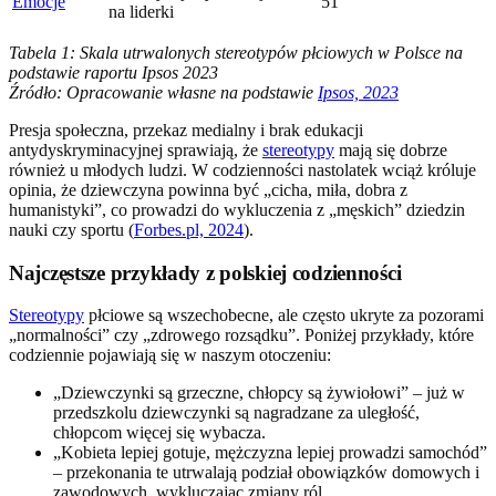
Emocje
51
na liderki
Tabela 1: Skala utrwalonych stereotypów płciowych w Polsce na
podstawie raportu Ipsos 2023
Źródło: Opracowanie własne na podstawie
Ipsos, 2023
Presja społeczna, przekaz medialny i brak edukacji
antydyskryminacyjnej sprawiają, że
stereotypy
mają się dobrze
również u młodych ludzi. W codzienności nastolatek wciąż króluje
opinia, że dziewczyna powinna być „cicha, miła, dobra z
humanistyki”, co prowadzi do wykluczenia z „męskich” dziedzin
nauki czy sportu (
Forbes.pl, 2024
).
Najczęstsze przykłady z polskiej codzienności
Stereotypy
płciowe są wszechobecne, ale często ukryte za pozorami
„normalności” czy „zdrowego rozsądku”. Poniżej przykłady, które
codziennie pojawiają się w naszym otoczeniu:
„Dziewczynki są grzeczne, chłopcy są żywiołowi” – już w
przedszkolu dziewczynki są nagradzane za uległość,
chłopcom więcej się wybacza.
„Kobieta lepiej gotuje, mężczyzna lepiej prowadzi samochód”
– przekonania te utrwalają podział obowiązków domowych i
zawodowych, wykluczając zmiany ról.