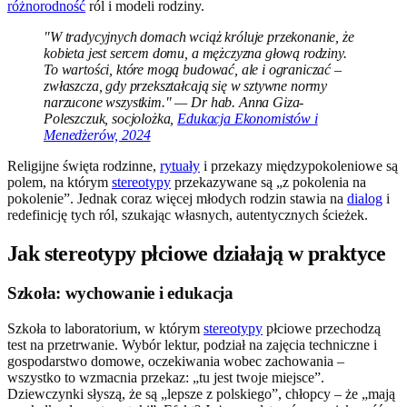
różnorodność
ról i modeli rodziny.
"W tradycyjnych domach wciąż króluje przekonanie, że
kobieta jest sercem domu, a mężczyzna głową rodziny.
To wartości, które mogą budować, ale i ograniczać –
zwłaszcza, gdy przekształcają się w sztywne normy
narzucone wszystkim." — Dr hab. Anna Giza-
Poleszczuk, socjolożka,
Edukacja Ekonomistów i
Menedżerów, 2024
Religijne święta rodzinne,
rytuały
i przekazy międzypokoleniowe są
polem, na którym
stereotypy
przekazywane są „z pokolenia na
pokolenie”. Jednak coraz więcej młodych rodzin stawia na
dialog
i
redefinicję tych ról, szukając własnych, autentycznych ścieżek.
Jak stereotypy płciowe działają w praktyce
Szkoła: wychowanie i edukacja
Szkoła to laboratorium, w którym
stereotypy
płciowe przechodzą
test na przetrwanie. Wybór lektur, podział na zajęcia techniczne i
gospodarstwo domowe, oczekiwania wobec zachowania –
wszystko to wzmacnia przekaz: „tu jest twoje miejsce”.
Dziewczynki słyszą, że są „lepsze z polskiego”, chłopcy – że „mają