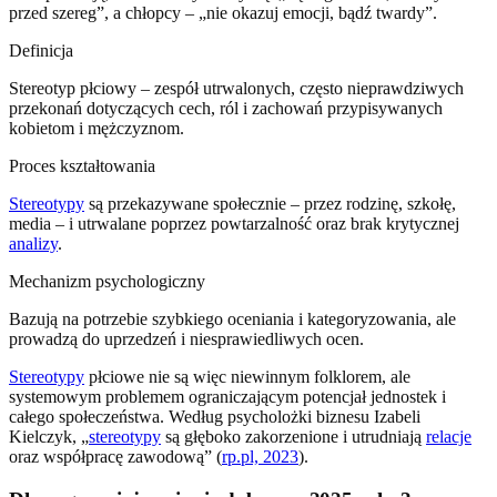
przed szereg”, a chłopcy – „nie okazuj emocji, bądź twardy”.
Definicja
Stereotyp płciowy – zespół utrwalonych, często nieprawdziwych
przekonań dotyczących cech, ról i zachowań przypisywanych
kobietom i mężczyznom.
Proces kształtowania
Stereotypy
są przekazywane społecznie – przez rodzinę, szkołę,
media – i utrwalane poprzez powtarzalność oraz brak krytycznej
analizy
.
Mechanizm psychologiczny
Bazują na potrzebie szybkiego oceniania i kategoryzowania, ale
prowadzą do uprzedzeń i niesprawiedliwych ocen.
Stereotypy
płciowe nie są więc niewinnym folklorem, ale
systemowym problemem ograniczającym potencjał jednostek i
całego społeczeństwa. Według psycholożki biznesu Izabeli
Kielczyk, „
stereotypy
są głęboko zakorzenione i utrudniają
relacje
oraz współpracę zawodową” (
rp.pl, 2023
).