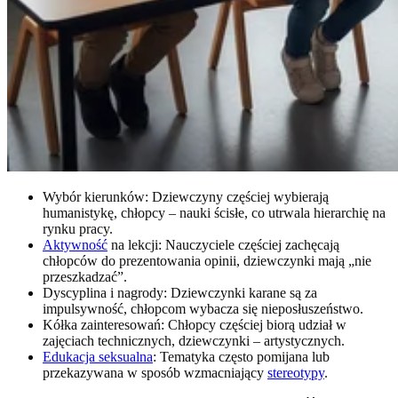
Wybór kierunków: Dziewczyny częściej wybierają
humanistykę, chłopcy – nauki ścisłe, co utrwala hierarchię na
rynku pracy.
Aktywność
na lekcji: Nauczyciele częściej zachęcają
chłopców do prezentowania opinii, dziewczynki mają „nie
przeszkadzać”.
Dyscyplina i nagrody: Dziewczynki karane są za
impulsywność, chłopcom wybacza się nieposłuszeństwo.
Kółka zainteresowań: Chłopcy częściej biorą udział w
zajęciach technicznych, dziewczynki – artystycznych.
Edukacja seksualna
: Tematyka często pomijana lub
przekazywana w sposób wzmacniający
stereotypy
.