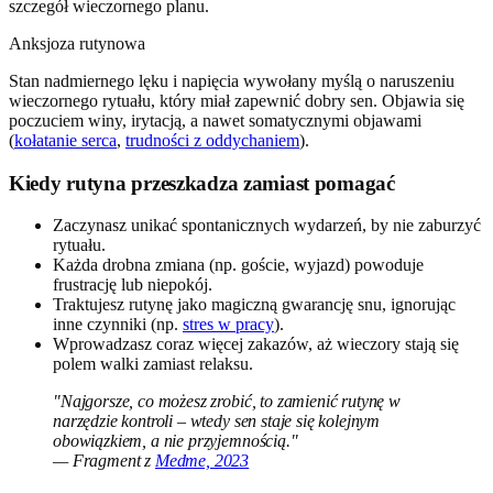
szczegół wieczornego planu.
Anksjoza rutynowa
Stan nadmiernego lęku i napięcia wywołany myślą o naruszeniu
wieczornego rytuału, który miał zapewnić dobry sen. Objawia się
poczuciem winy, irytacją, a nawet somatycznymi objawami
(
kołatanie serca
,
trudności z oddychaniem
).
Kiedy rutyna przeszkadza zamiast pomagać
Zaczynasz unikać spontanicznych wydarzeń, by nie zaburzyć
rytuału.
Każda drobna zmiana (np. goście, wyjazd) powoduje
frustrację lub niepokój.
Traktujesz rutynę jako magiczną gwarancję snu, ignorując
inne czynniki (np.
stres w pracy
).
Wprowadzasz coraz więcej zakazów, aż wieczory stają się
polem walki zamiast relaksu.
"Najgorsze, co możesz zrobić, to zamienić rutynę w
narzędzie kontroli – wtedy sen staje się kolejnym
obowiązkiem, a nie przyjemnością."
— Fragment z
Medme, 2023