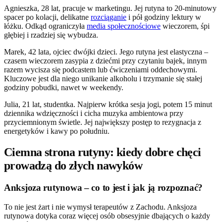
Agnieszka, 28 lat, pracuje w marketingu. Jej rutyna to 20-minutowy
spacer po kolacji, delikatne
rozciąganie
i pół godziny lektury w
łóżku. Odkąd ograniczyła
media społecznościowe
wieczorem, śpi
głębiej i rzadziej się wybudza.
Marek, 42 lata, ojciec dwójki dzieci. Jego rutyna jest elastyczna –
czasem wieczorem zasypia z dziećmi przy czytaniu bajek, innym
razem wycisza się podcastem lub ćwiczeniami oddechowymi.
Kluczowe jest dla niego unikanie alkoholu i trzymanie się stałej
godziny pobudki, nawet w weekendy.
Julia, 21 lat, studentka. Najpierw krótka sesja jogi, potem 15 minut
dziennika wdzięczności i cicha muzyka ambientowa przy
przyciemnionym świetle. Jej największy postęp to rezygnacja z
energetyków i kawy po południu.
Ciemna strona rutyny: kiedy dobre chęci
prowadzą do złych nawyków
Anksjoza rutynowa – co to jest i jak ją rozpoznać?
To nie jest żart i nie wymysł terapeutów z Zachodu. Anksjoza
rutynowa dotyka coraz więcej osób obsesyjnie dbających o każdy