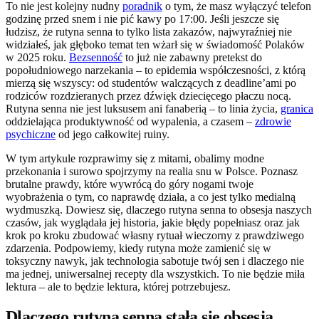
To nie jest kolejny nudny
poradnik
o tym, że masz wyłączyć telefon
godzinę przed snem i nie pić kawy po 17:00. Jeśli jeszcze się
łudzisz, że rutyna senna to tylko lista zakazów, najwyraźniej nie
widziałeś, jak głęboko temat ten wżarł się w świadomość Polaków
w 2025 roku.
Bezsenność
to już nie zabawny pretekst do
popołudniowego narzekania – to epidemia współczesności, z którą
mierzą się wszyscy: od studentów walczących z deadline’ami po
rodziców rozdzieranych przez dźwięk dziecięcego płaczu nocą.
Rutyna senna nie jest luksusem ani fanaberią – to linia życia,
granica
oddzielająca produktywność od wypalenia, a czasem –
zdrowie
psychiczne
od jego całkowitej ruiny.
W tym artykule rozprawimy się z mitami, obalimy modne
przekonania i surowo spojrzymy na realia snu w Polsce. Poznasz
brutalne prawdy, które wywrócą do góry nogami twoje
wyobrażenia o tym, co naprawdę działa, a co jest tylko medialną
wydmuszką. Dowiesz się, dlaczego rutyna senna to obsesja naszych
czasów, jak wyglądała jej historia, jakie błędy popełniasz oraz jak
krok po kroku zbudować własny rytuał wieczorny z prawdziwego
zdarzenia. Podpowiemy, kiedy rutyna może zamienić się w
toksyczny nawyk, jak technologia sabotuje twój sen i dlaczego nie
ma jednej, uniwersalnej recepty dla wszystkich. To nie będzie miła
lektura – ale to będzie lektura, której potrzebujesz.
Dlaczego rutyna senna stała się obsesją