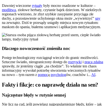
Dawniej wieczorne
rytuały
były mocno osadzone w kulturze –
modlitwa
, ziołowe herbaty, czytanie bajek dzieciom. W niektórych
regionach wierzono, że zbyt szybkie zasypianie przyciąga złe
duchy, a pozostawienie uchylonego okna może „wywietrzyć”
sny
na zewnątrz. Dziś te przesądy ustąpiły miejsca nowym rytuałom:
maskom do spania, białemu szumowi i aplikacjom medytacyjnym.
Dlaczego nowoczesność zmieniła noc
Postęp technologiczny rozciągnął wieczór do granic możliwości.
Sztuczne światło, nieograniczony dostęp do
rozrywki
i
praca zdalna
sprawiły, że jesteśmy ciągle „na chodzie”. To właśnie ten chaos
informacyjny wywołał potrzebę stworzenia wieczornych rytuałów
na nowo – tym razem z
pomoc
ą
psycholog
ów, coachów i...
AI
.
Fakty i fikcje: co naprawdę działa na sen?
Najczęstsze błędy w rutynie sennej
Nie licz na cud, jeśli powielasz najpopularniejsze błędy, które – jak