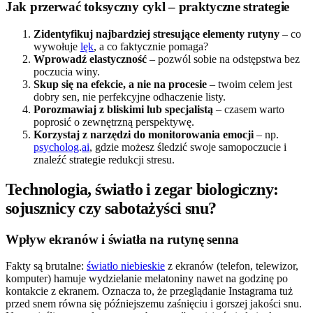
Jak przerwać toksyczny cykl – praktyczne strategie
Zidentyfikuj najbardziej stresujące elementy rutyny
– co
wywołuje
lęk
, a co faktycznie pomaga?
Wprowadź elastyczność
– pozwól sobie na odstępstwa bez
poczucia winy.
Skup się na efekcie, a nie na procesie
– twoim celem jest
dobry sen, nie perfekcyjne odhaczenie listy.
Porozmawiaj z bliskimi lub specjalistą
– czasem warto
poprosić o zewnętrzną perspektywę.
Korzystaj z narzędzi do monitorowania emocji
– np.
psycholog
.
ai
, gdzie możesz śledzić swoje samopoczucie i
znaleźć strategie redukcji stresu.
Technologia, światło i zegar biologiczny:
sojusznicy czy sabotażyści snu?
Wpływ ekranów i światła na rutynę senna
Fakty są brutalne:
światło niebieskie
z ekranów (telefon, telewizor,
komputer) hamuje wydzielanie melatoniny nawet na godzinę po
kontakcie z ekranem. Oznacza to, że przeglądanie Instagrama tuż
przed snem równa się późniejszemu zaśnięciu i gorszej jakości snu.