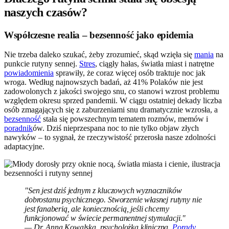
naszych czasów?
Współczesne realia – bezsenność jako epidemia
Nie trzeba daleko szukać, żeby zrozumieć, skąd wzięła się
mania
na
punkcie rutyny sennej.
Stres
, ciągły hałas, światła miast i natrętne
powiadomienia
sprawiły, że coraz więcej osób traktuje noc jak
wroga. Według najnowszych badań, aż 41% Polaków nie jest
zadowolonych z jakości swojego snu, co stanowi wzrost problemu
względem okresu sprzed pandemii. W ciągu ostatniej dekady liczba
osób zmagających się z zaburzeniami snu dramatycznie wzrosła, a
bezsenność
stała się powszechnym tematem rozmów, memów i
poradnik
ów. Dziś nieprzespana noc to nie tylko objaw złych
nawyków – to sygnał, że rzeczywistość przerosła nasze zdolności
adaptacyjne.
"Sen jest dziś jednym z kluczowych wyznaczników
dobrostanu psychicznego. Stworzenie własnej rutyny nie
jest fanaberią, ale koniecznością, jeśli chcemy
funkcjonować w świecie permanentnej stymulacji."
— Dr. Anna Kowalska, psycholożka kliniczna,
Porady