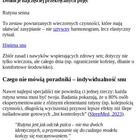
Definicje najczęściej przekręcanych pojęć
Rutyna senna
To zestaw powtarzanych wieczornych czynności, które mają
ułatwiać zasypianie – nie
sztywny
harmonogram, lecz elastyczny
rytuał.
Higiena snu
Zbiór zasad i nawyków wspierających zdrowy sen; dotyczy nie
tylko wieczora, ale całego dnia (np. ograniczenie kofeiny, dbanie o
komfortowe środowisko).
Czego nie mówią poradniki – indywidualność snu
Nawet najlepsi specjaliści nie powiedzą ci jednej rzeczy: każda
rutyna senna musi być twoja. Badania pokazują, że u 80% osób
eksperymentowanie z różnymi elementami rutyny (np. kolejnością
czynności, długością wyciszenia) przynosi lepsze efekty niż ślepe
naśladowanie gotowych „list kontrolnych” (
SleepMed, 2023
).
"Rutyna jest jak odcisk palca – nie ma dwóch
identycznych, a przymuszanie się do cudzego modelu
kończy się rozczarowaniem."