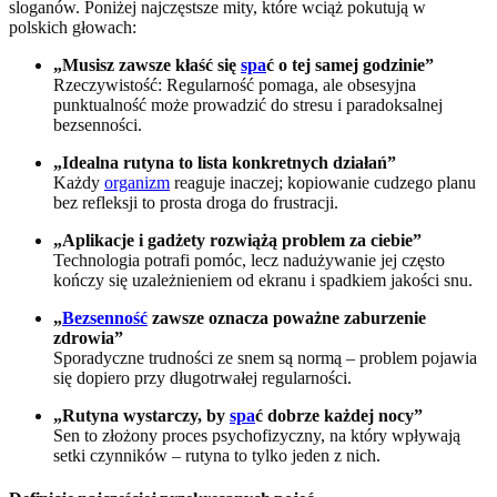
sloganów. Poniżej najczęstsze mity, które wciąż pokutują w
polskich głowach:
„Musisz zawsze kłaść się
spa
ć o tej samej godzinie”
Rzeczywistość: Regularność pomaga, ale obsesyjna
punktualność może prowadzić do stresu i paradoksalnej
bezsenności.
„Idealna rutyna to lista konkretnych działań”
Każdy
organizm
reaguje inaczej; kopiowanie cudzego planu
bez refleksji to prosta droga do frustracji.
„Aplikacje i gadżety rozwiążą problem za ciebie”
Technologia potrafi pomóc, lecz nadużywanie jej często
kończy się uzależnieniem od ekranu i spadkiem jakości snu.
„
Bezsenność
zawsze oznacza poważne zaburzenie
zdrowia”
Sporadyczne trudności ze snem są normą – problem pojawia
się dopiero przy długotrwałej regularności.
„Rutyna wystarczy, by
spa
ć dobrze każdej nocy”
Sen to złożony proces psychofizyczny, na który wpływają
setki czynników – rutyna to tylko jeden z nich.