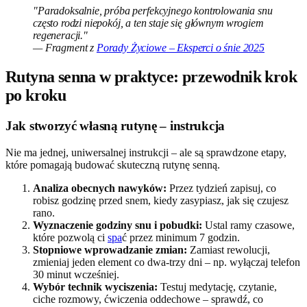
"Paradoksalnie, próba perfekcyjnego kontrolowania snu
często rodzi niepokój, a ten staje się głównym wrogiem
regeneracji."
— Fragment z
Porady Życiowe – Eksperci o śnie 2025
Rutyna senna w praktyce: przewodnik krok
po kroku
Jak stworzyć własną rutynę – instrukcja
Nie ma jednej, uniwersalnej instrukcji – ale są sprawdzone etapy,
które pomagają budować skuteczną rutynę senną.
Analiza obecnych nawyków:
Przez tydzień zapisuj, co
robisz godzinę przed snem, kiedy zasypiasz, jak się czujesz
rano.
Wyznaczenie godziny snu i pobudki:
Ustal ramy czasowe,
które pozwolą ci
spa
ć przez minimum 7 godzin.
Stopniowe wprowadzanie zmian:
Zamiast rewolucji,
zmieniaj jeden element co dwa-trzy dni – np. wyłączaj telefon
30 minut wcześniej.
Wybór technik wyciszenia:
Testuj medytację, czytanie,
ciche rozmowy, ćwiczenia oddechowe – sprawdź, co