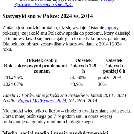
Życiowe – Eksperci o śnie 2025
Statystyki snu w Polsce: 2024 vs. 2014
Zmiana jest bardziej brutalna, niż się wydaje. Ostatnie
raporty
pokazują, że jakość snu Polaków spadła do poziomu, który dziesięć
lat temu wydawał się nieosiągalny – i to nie tylko przez pandemię.
Dla pełnego obrazu zestawiliśmy kluczowe dane z 2014 i 2024
roku.
Odsetek osób z
Odsetek
Odsetek
Rok
okresowymi problemami
śpiących 7–9
śpiących
ze snem
h
poniżej 6 h
2014
55%
ok. 60%
poniżej 20%
2024
67%
43,9%
30%
Tabela 1: Porównanie jakości snu Polaków w latach 2014 i 2024
Źródło:
Raport MedExpress 2024
, NATPOL 2014
Nie chodzi więc tylko o liczby – chodzi o trwałą zmianę stylu życia.
Coraz mniej osób sięga po 7–9 godzin snu, a coraz więcej
funkcjonuje na granicy minimum biologicznego.
Media, social media i presja produktywności