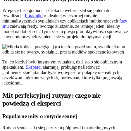
W epoce Instagrama i TikToka nawet sen stał się polem do
rywalizacji.
Poradniki
o idealnej wieczornej rutynie,
minimalistycznych sypialniach czy aplikacjach monitorujących
fazy
snu
zalewają feedy, tworząc złudzenie, że istnieje jeden, idealny
model na dobry sen. Tymczasem presja produktywności sprawia, że
nawet odpoczynek zamienia się w projekt do optymalizacji.
To, co kiedyś było intymnym rytuałem, dziś stało się publicznym
spektaklem.
Eksperci
alarmują: próbując naśladować
„influencerskie” standardy, łatwo wpaść w pułapkę nierealnych
oczekiwań i niekończących się porównań, które tylko pogarszają
jakość snu.
Mit perfekcyjnej rutyny: czego nie
powiedzą ci eksperci
Popularne mity o rutynie sennej
Rutyna senna stała się gąszczem półprawd i marketingowych