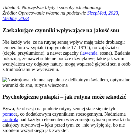
Tabela 3: Najczęstsze błędy i sposoby ich eliminacji
Źródło: Opracowanie własne na podstawie
SleepMed, 2023
,
Medme, 2023
Zaskakujące czynniki wpływające na jakość snu
Nie każdy wie, że na rutynę senną wpływ mają także drobiazgi:
temperatura w sypialni (optymalnie 17–19°C), rodzaj światła
(ciepłe, przytłumione), a nawet zapachy (
lawenda
, sosna). Badania
pokazują, że nawet subtelne bodźce dźwiękowe, takie jak szum
wentylatora czy odgłosy natury, mogą wspierać głęboki sen u osób
z trudnościami w wyciszeniu.
Psychologiczne pułapki – jak rutyna może szkodzić
Bywa, że obsesja na punkcie rutyny sennej staje się nie tyle
pomoc
ą, co dodatkowym czynnikiem stresogennym. Nadmierna
kontrola
nad każdym elementem wieczornego rytuału prowadzi do
anksjozy rutynowej – lęku przed tym, że „nie wyśpię się, bo nie
zrobiłem wszystkiego jak zwykle”.