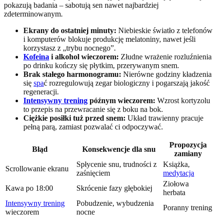
pokazują badania – sabotują sen nawet najbardziej
zdeterminowanym.
Ekrany do ostatniej minuty:
Niebieskie światło z telefonów
i komputerów blokuje produkcję melatoniny, nawet jeśli
korzystasz z „trybu nocnego”.
Kofeina
i alkohol wieczorem:
Złudne wrażenie rozluźnienia
po drinku kończy się płytkim, przerywanym snem.
Brak stałego harmonogramu:
Nierówne godziny kładzenia
się
spa
ć rozregulowują zegar biologiczny i pogarszają jakość
regeneracji.
Intensywny trening
późnym wieczorem:
Wzrost kortyzolu
to przepis na przewracanie się z boku na bok.
Ciężkie posiłki tuż przed snem:
Układ trawienny pracuje
pełną parą, zamiast pozwalać ci odpoczywać.
Propozycja
Błąd
Konsekwencje dla snu
zamiany
Spłycenie snu, trudności z
Książka,
Scrollowanie ekranu
zaśnięciem
medytacja
Ziołowa
Kawa po 18:00
Skrócenie fazy głębokiej
herbata
Intensywny trening
Pobudzenie, wybudzenia
Poranny trening
wieczorem
nocne