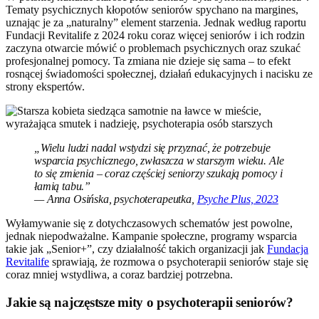
Tematy psychicznych kłopotów seniorów spychano na margines,
uznając je za „naturalny” element starzenia. Jednak według raportu
Fundacji Revitalife z 2024 roku coraz więcej seniorów i ich rodzin
zaczyna otwarcie mówić o problemach psychicznych oraz szukać
profesjonalnej pomocy. Ta zmiana nie dzieje się sama – to efekt
rosnącej świadomości społecznej, działań edukacyjnych i nacisku ze
strony ekspertów.
„Wielu ludzi nadal wstydzi się przyznać, że potrzebuje
wsparcia psychicznego, zwłaszcza w starszym wieku. Ale
to się zmienia – coraz częściej seniorzy szukają pomocy i
łamią tabu.”
— Anna Osińska, psychoterapeutka,
Psyche Plus, 2023
Wyłamywanie się z dotychczasowych schematów jest powolne,
jednak niepodważalne. Kampanie społeczne, programy wsparcia
takie jak „Senior+”, czy działalność takich organizacji jak
Fundacja
Revitalife
sprawiają, że rozmowa o psychoterapii seniorów staje się
coraz mniej wstydliwa, a coraz bardziej potrzebna.
Jakie są najczęstsze mity o psychoterapii seniorów?