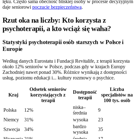
lęku. Często sama obecność bliskiej osoby w procesie decyzyjnym
daje seniorowi
poczucie bezpieczeństwa
.
Rzut oka na liczby: Kto korzysta z
psychoterapii, a kto wciąż się waha?
Statystyki psychoterapii osób starszych w Polsce i
Europie
Według danych Eurostatu i Fundacji Revitalife, z terapii korzysta
około 12% seniorów w Polsce, podczas gdy w krajach Europy
Zachodniej nawet ponad 30%. Różnice wynikają z dostępności
usług, poziomu edukacji i... kultury rozmowy o psychice.
Odsetek seniorów
Liczba
Dostępność
Kraj
korzystających z
specjalistów na
terapii
terapii
100 tys. osób
niska–
Polska
12%
9
średnia
Niemcy
31%
wysoka
23
bardzo
Szwecja
34%
35
wysoka
Hiszpania
21%
średnia
17