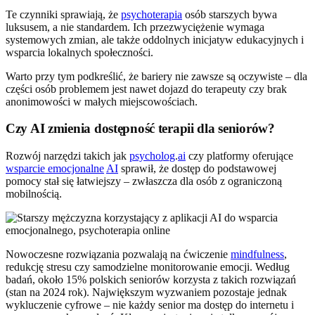
Te czynniki sprawiają, że
psychoterapia
osób starszych bywa
luksusem, a nie standardem. Ich przezwyciężenie wymaga
systemowych zmian, ale także oddolnych inicjatyw edukacyjnych i
wsparcia lokalnych społeczności.
Warto przy tym podkreślić, że bariery nie zawsze są oczywiste – dla
części osób problemem jest nawet dojazd do terapeuty czy brak
anonimowości w małych miejscowościach.
Czy AI zmienia dostępność terapii dla seniorów?
Rozwój narzędzi takich jak
psycholog
.
ai
czy platformy oferujące
wsparcie emocjonalne
AI
sprawił, że dostęp do podstawowej
pomocy stał się łatwiejszy – zwłaszcza dla osób z ograniczoną
mobilnością.
Nowoczesne rozwiązania pozwalają na ćwiczenie
mindfulness
,
redukcję stresu czy samodzielne monitorowanie emocji. Według
badań, około 15% polskich seniorów korzysta z takich rozwiązań
(stan na 2024 rok). Największym wyzwaniem pozostaje jednak
wykluczenie cyfrowe – nie każdy senior ma dostęp do internetu i