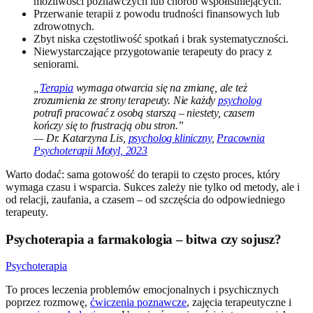
możliwości poznawczych lub chorób współistniejących.
Przerwanie terapii z powodu trudności finansowych lub
zdrowotnych.
Zbyt niska częstotliwość spotkań i brak systematyczności.
Niewystarczające przygotowanie terapeuty do pracy z
seniorami.
„
Terapia
wymaga otwarcia się na zmianę, ale też
zrozumienia ze strony terapeuty. Nie każdy
psycholog
potrafi pracować z osobą starszą – niestety, czasem
kończy się to frustracją obu stron.”
— Dr. Katarzyna Lis,
psycholog kliniczny
,
Pracownia
Psychoterapii Motyl, 2023
Warto dodać: sama gotowość do terapii to często proces, który
wymaga czasu i wsparcia. Sukces zależy nie tylko od metody, ale i
od relacji, zaufania, a czasem – od szczęścia do odpowiedniego
terapeuty.
Psychoterapia a farmakologia – bitwa czy sojusz?
Psychoterapia
To proces leczenia problemów emocjonalnych i psychicznych
poprzez rozmowę,
ćwiczenia poznawcze
, zajęcia terapeutyczne i