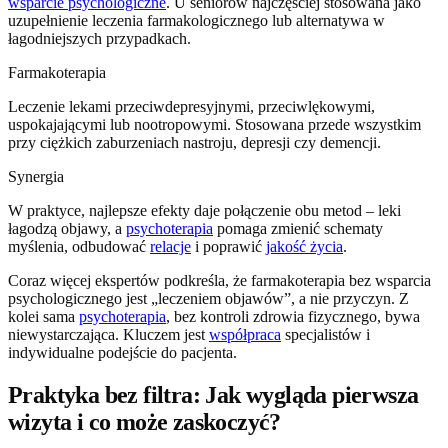
wsparcie psychologiczne
. U seniorów najczęściej stosowana jako
uzupełnienie leczenia farmakologicznego lub alternatywa w
łagodniejszych przypadkach.
Farmakoterapia
Leczenie lekami przeciwdepresyjnymi, przeciwlękowymi,
uspokajającymi lub nootropowymi. Stosowana przede wszystkim
przy ciężkich zaburzeniach nastroju, depresji czy demencji.
Synergia
W praktyce, najlepsze efekty daje połączenie obu metod – leki
łagodzą objawy, a
psychoterapia
pomaga zmienić schematy
myślenia, odbudować
relacje
i poprawić
jakość życia
.
Coraz więcej ekspertów podkreśla, że farmakoterapia bez wsparcia
psychologicznego jest „leczeniem objawów”, a nie przyczyn. Z
kolei sama
psychoterapia
, bez kontroli zdrowia fizycznego, bywa
niewystarczająca. Kluczem jest
współpraca
specjalistów i
indywidualne podejście do pacjenta.
Praktyka bez filtra: Jak wygląda pierwsza
wizyta i co może zaskoczyć?