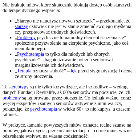
Nie brakuje mitów, które skutecznie blokują dostęp osób starszych
do terapeutycznego wsparcia:
„Starego nie nauczysz nowych sztuczek” – przekonanie, że
starszy
człowiek nie jest w stanie zmienić swojego myślenia
czy przepracować trudnych doświadczeń.
„
Problemy
psychiczne to naturalny element starzenia się” –
społeczne przyzwolenie na cierpienie psychiczne, jako coś
nieuniknionego.
„
Psychoterapia
to tylko dla młodych lub chorych
psychicznie” – bagatelizowanie potrzeb seniorów i
marginalizowanie ich doświadczeń.
„
Terapia
oznacza słabość” –
lęk
przed stygmatyzacją i oceną
ze strony otoczenia.
Te
stereotypy
są nie tylko krzywdzące, ale i szkodliwe – według
danych Fundacji Revitalife, aż 60% seniorów ma poczucie, że ich
problemy
są ignorowane przez otoczenie. Co jednak ważne, coraz
więcej ekspertów i samych seniorów aktywnie z nimi walczy,
pokazując, że
psychoterapia
w wieku 60+ to nie kaprys, a czasem
ratunek.
W praktyce, łamanie powyższych mitów oznacza realne szanse na
poprawę jakości życia, przełamanie izolacji i – co nie mniej ważne –
odzyskanie wpływu na własną codzienność.