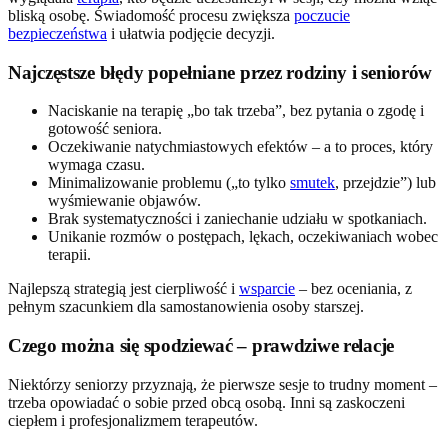
bliską osobę. Świadomość procesu zwiększa
poczucie
bezpieczeństwa
i ułatwia podjęcie decyzji.
Najczęstsze błędy popełniane przez rodziny i seniorów
Naciskanie na terapię „bo tak trzeba”, bez pytania o zgodę i
gotowość seniora.
Oczekiwanie natychmiastowych efektów – a to proces, który
wymaga czasu.
Minimalizowanie problemu („to tylko
smutek
, przejdzie”) lub
wyśmiewanie objawów.
Brak systematyczności i zaniechanie udziału w spotkaniach.
Unikanie rozmów o postępach, lękach, oczekiwaniach wobec
terapii.
Najlepszą strategią jest cierpliwość i
wsparcie
– bez oceniania, z
pełnym szacunkiem dla samostanowienia osoby starszej.
Czego można się spodziewać – prawdziwe relacje
Niektórzy seniorzy przyznają, że pierwsze sesje to trudny moment –
trzeba opowiadać o sobie przed obcą osobą. Inni są zaskoczeni
ciepłem i profesjonalizmem terapeutów.