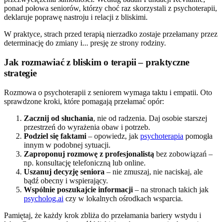
ponad połowa seniorów, którzy choć raz skorzystali z psychoterapii,
deklaruje poprawę nastroju i relacji z bliskimi.
W praktyce, strach przed terapią nierzadko zostaje przełamany przez
determinację do zmiany i... presję ze strony rodziny.
Jak rozmawiać z bliskim o terapii – praktyczne
strategie
Rozmowa o psychoterapii z seniorem wymaga taktu i empatii. Oto
sprawdzone kroki, które pomagają przełamać opór:
Zacznij od słuchania
, nie od radzenia. Daj osobie starszej
przestrzeń do wyrażenia obaw i potrzeb.
Podziel się faktami
– opowiedz, jak
psychoterapia
pomogła
innym w podobnej sytuacji.
Zaproponuj rozmowę z profesjonalistą
bez zobowiązań –
np. konsultację telefoniczną lub online.
Uszanuj decyzję seniora
– nie zmuszaj, nie naciskaj, ale
bądź obecny i wspierający.
Wspólnie poszukajcie informacji
– na stronach takich jak
psycholog.ai
czy w lokalnych ośrodkach wsparcia.
Pamiętaj, że każdy krok zbliża do przełamania bariery wstydu i