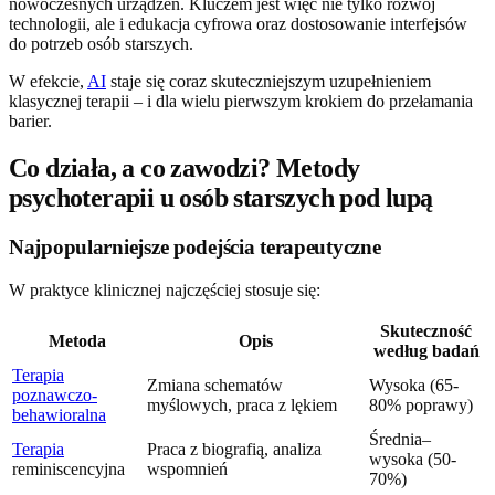
nowoczesnych urządzeń. Kluczem jest więc nie tylko rozwój
technologii, ale i edukacja cyfrowa oraz dostosowanie interfejsów
do potrzeb osób starszych.
W efekcie,
AI
staje się coraz skuteczniejszym uzupełnieniem
klasycznej terapii – i dla wielu pierwszym krokiem do przełamania
barier.
Co działa, a co zawodzi? Metody
psychoterapii u osób starszych pod lupą
Najpopularniejsze podejścia terapeutyczne
W praktyce klinicznej najczęściej stosuje się:
Skuteczność
Metoda
Opis
według badań
Terapia
Zmiana schematów
Wysoka (65-
poznawczo-
myślowych, praca z lękiem
80% poprawy)
behawioralna
Średnia–
Terapia
Praca z biografią, analiza
wysoka (50-
reminiscencyjna
wspomnień
70%)