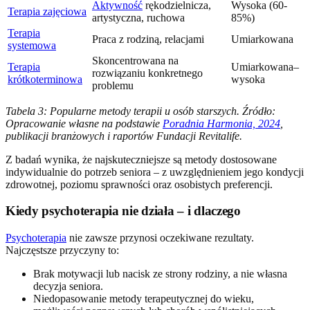
Aktywność
rękodzielnicza,
Wysoka (60-
Terapia zajęciowa
artystyczna, ruchowa
85%)
Terapia
Praca z rodziną, relacjami
Umiarkowana
systemowa
Skoncentrowana na
Terapia
Umiarkowana–
rozwiązaniu konkretnego
krótkoterminowa
wysoka
problemu
Tabela 3: Popularne metody terapii u osób starszych. Źródło:
Opracowanie własne na podstawie
Poradnia Harmonia, 2024
,
publikacji branżowych i raportów Fundacji Revitalife.
Z badań wynika, że najskuteczniejsze są metody dostosowane
indywidualnie do potrzeb seniora – z uwzględnieniem jego kondycji
zdrowotnej, poziomu sprawności oraz osobistych preferencji.
Kiedy psychoterapia nie działa – i dlaczego
Psychoterapia
nie zawsze przynosi oczekiwane rezultaty.
Najczęstsze przyczyny to:
Brak motywacji lub nacisk ze strony rodziny, a nie własna
decyzja seniora.
Niedopasowanie metody terapeutycznej do wieku,