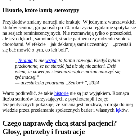
Historie, które łamią stereotypy
Przykładów zmiany narracji nie brakuje. W jednym z warszawskich
klubów seniora, grupa osób po 70. roku życia regularnie spotyka się
na sesjach reminiscencyjnych. Nie rozmawiają tylko o przeszłości,
ale też o lękach, samotności, stracie partnera czy radzeniu sobie z
chorobami. W efekcie – jak deklarują sami uczestnicy – „przestali
się bać mówić o tym, co ich boli”.
„
Terapia
to nie
wstyd
, to forma rozwoju. Kiedyś byłam
przekonana, że na starość już nic się nie zmieni. Dziś
wiem, że nawet po siedemdziesiątce można nauczyć się
żyć inaczej.”
— uczestniczka programu „Senior+”, 2024
Warto podkreślić, że takie
historie
nie są już wyjątkiem. Rosnąca
liczba seniorów korzystających z psychoterapii i zajęć
terapeutycznych pokazuje, że zmiana jest możliwa, a droga do niej
wiedzie przez przełamanie społecznych barier i własnych
lęk
ów.
Czego naprawdę chcą starsi pacjenci?
Głosy, potrzeby i frustracje