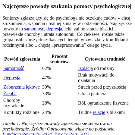
Najczęstsze powody szukania pomocy psychologicznej
Seniorzy zgłaszający się do psychologa nie oczekują cudów – chcą
zrozumienia, wsparcia i realnej zmiany w codzienności. Najczęstsze
powody to
samotność
,
depresja
, lęki, żal po stracie bliskich,
przewlekłe choroby i utrata autonomii. Co ciekawe, rośnie także
grupa osób starszych szukających terapii w związku z konfliktami
rodzinnymi albo... chęcią „przepracowania” całego życia.
Procent
Powód zgłoszenia
Cytowana trudność
seniorów
Samotność
62%
Izolacja
od rodziny
Brak motywacji do
Depresja
47%
działania
Zaburzenia lękowe
39%
Strach przed przyszłością
Żałoba
33%
Utrata partnera
Choroby
28%
Ból, ograniczenia fizyczne
przewlekłe
Konflikty rodzinne
24%
Trudne
relacje
z bliskimi
Tabela 1: Najczęstsze powody zgłaszania się seniorów na
psychoterapię. Źródło: Opracowanie własne na podstawie
Fundacja Revitalife, 2024
,
Psyche Plus, 2023