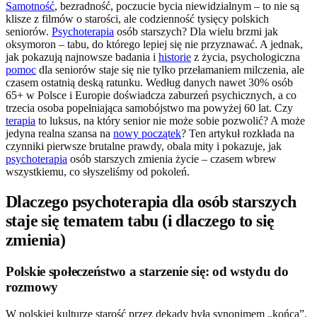
Samotność
, bezradność, poczucie bycia niewidzialnym – to nie są
klisze z filmów o starości, ale codzienność tysięcy polskich
seniorów.
Psychoterapia
osób starszych? Dla wielu brzmi jak
oksymoron – tabu, do którego lepiej się nie przyznawać. A jednak,
jak pokazują najnowsze badania i
historie
z życia, psychologiczna
pomoc
dla seniorów staje się nie tylko przełamaniem milczenia, ale
czasem ostatnią deską ratunku. Według danych nawet 30% osób
65+ w Polsce i Europie doświadcza zaburzeń psychicznych, a co
trzecia osoba popełniająca samobójstwo ma powyżej 60 lat. Czy
terapia
to luksus, na który senior nie może sobie pozwolić? A może
jedyna realna szansa na
nowy początek
? Ten artykuł rozkłada na
czynniki pierwsze brutalne prawdy, obala mity i pokazuje, jak
psychoterapia
osób starszych zmienia życie – czasem wbrew
wszystkiemu, co słyszeliśmy od pokoleń.
Dlaczego psychoterapia dla osób starszych
staje się tematem tabu (i dlaczego to się
zmienia)
Polskie społeczeństwo a starzenie się: od wstydu do
rozmowy
W polskiej kulturze starość przez dekady była synonimem „końca”.