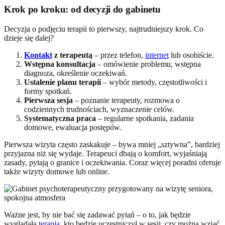
Krok po kroku: od decyzji do gabinetu
Decyzja o podjęciu terapii to pierwszy, najtrudniejszy krok. Co
dzieje się dalej?
Kontakt
z terapeutą
– przez telefon,
internet
lub osobiście.
Wstępna konsultacja
– omówienie problemu, wstępna
diagnoza, określenie oczekiwań.
Ustalenie planu terapii
– wybór metody, częstotliwości i
formy spotkań.
Pierwsza sesja
– poznanie terapeuty, rozmowa o
codziennych trudnościach, wyznaczenie celów.
Systematyczna praca
– regularne spotkania, zadania
domowe, ewaluacja postępów.
Pierwsza wizyta często zaskakuje – bywa mniej „sztywna”, bardziej
przyjazna niż się wydaje. Terapeuci dbają o komfort, wyjaśniają
zasady, pytają o granice i oczekiwania. Coraz więcej poradni oferuje
także wizyty domowe lub online.
Ważne jest, by nie bać się zadawać pytań – o to, jak będzie
wyglądała
terapia
, kto będzie uczestniczył w sesji, czy można wziąć