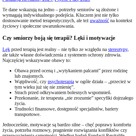
Te dane wskazują na jedno – potrzeby seniorów są złożone i
wymagają indywidualnego podejścia. Kluczem jest nie tylko
dostosowanie metod terapeutycznych, ale też
uważność
na kontekst
życiowy i społeczne uwarunkowania.
Czy seniorzy boją się terapii? Lęki i motywacje
Lęk
przed terapią jest realny – nie tylko ze względu na
stereotypy
,
ale także własne doświadczenia z systemem ochrony zdrowia.
Najczęściej wskazywane obawy to:
Obawa przed oceną i „wytykaniem palcami” przez rodzinę
lub znajomych.
Wątpliwość, czy
psychoterapia
w ogóle działa – „przecież w
tym wieku już się nie zmienię”.
Strach przed odkrywaniem bolesnych wspomnień.
Przekonanie, że terapeuta „nie zrozumie” specyfiki dojrzałego
życia.
Trudności finansowe, dostępność specjalistów, bariery
transportowe.
Jednocześnie, motywacje są bardzo silne – chęć poprawy komfortu
życia, potrzeba rozmowy, pragnienie rozwiązania konfliktów czy
przezwyciężenia samotności. Według badań Fundacji Revitalife,