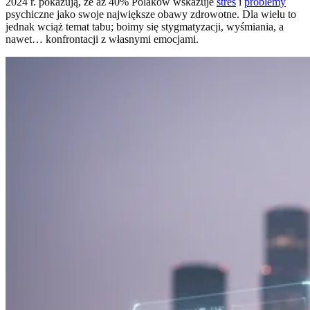
2024 r. pokazują, że aż 40% Polaków wskazuje
stres
i
problemy
psychiczne jako swoje największe obawy zdrowotne. Dla wielu to
jednak wciąż temat tabu; boimy się stygmatyzacji, wyśmiania, a
nawet… konfrontacji z własnymi emocjami.