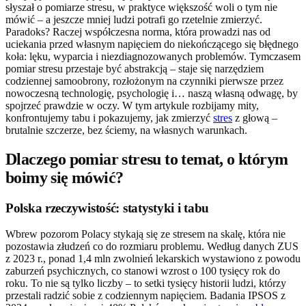
słyszał o pomiarze stresu, w praktyce większość woli o tym nie
mówić – a jeszcze mniej ludzi potrafi go rzetelnie zmierzyć.
Paradoks? Raczej współczesna norma, która prowadzi nas od
uciekania przed własnym napięciem do niekończącego się błędnego
koła: lęku, wyparcia i niezdiagnozowanych problemów. Tymczasem
pomiar stresu przestaje być abstrakcją – staje się narzędziem
codziennej samoobrony, rozłożonym na czynniki pierwsze przez
nowoczesną technologię, psychologię i… naszą własną odwagę, by
spojrzeć prawdzie w oczy. W tym artykule rozbijamy mity,
konfrontujemy tabu i pokazujemy, jak zmierzyć
stres
z głową –
brutalnie szczerze, bez ściemy, na własnych warunkach.
Dlaczego pomiar stresu to temat, o którym
boimy się mówić?
Polska rzeczywistość: statystyki i tabu
Wbrew pozorom Polacy stykają się ze stresem na skalę, która nie
pozostawia złudzeń co do rozmiaru problemu. Według danych ZUS
z 2023 r., ponad 1,4 mln zwolnień lekarskich wystawiono z powodu
zaburzeń psychicznych, co stanowi wzrost o 100 tysięcy rok do
roku. To nie są tylko liczby – to setki tysięcy historii ludzi, którzy
przestali radzić sobie z codziennym napięciem. Badania IPSOS z