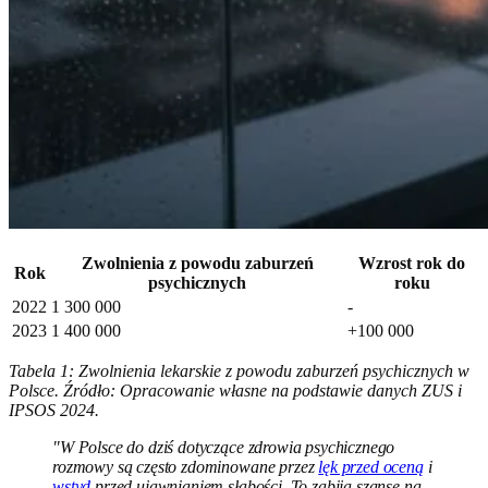
Zwolnienia z powodu zaburzeń
Wzrost rok do
Rok
psychicznych
roku
2022
1 300 000
-
2023
1 400 000
+100 000
Tabela 1: Zwolnienia lekarskie z powodu zaburzeń psychicznych w
Polsce. Źródło: Opracowanie własne na podstawie danych ZUS i
IPSOS 2024.
"W Polsce do dziś dotyczące zdrowia psychicznego
rozmowy są często zdominowane przez
lęk przed oceną
i
wstyd
przed ujawnianiem słabości. To zabija szansę na