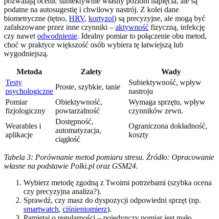
pozwalają ocenić subiektywnie własny poziom napięcia, ale są
podatne na autosugestię i chwilowy nastrój. Z kolei dane
biometryczne (tętno,
HRV
,
kortyzol
) są precyzyjne, ale mogą być
zafałszowane przez inne czynniki –
aktywność
fizyczną, infekcję
czy nawet
odwodnienie
. Idealny pomiar to połączenie obu metod,
choć w praktyce większość osób wybiera tę łatwiejszą lub
wygodniejszą.
Metoda
Zalety
Wady
Testy
Subiektywność, wpływ
Proste, szybkie, tanie
psychologiczne
nastroju
Pomiar
Obiektywność,
Wymaga sprzętu, wpływ
fizjologiczny
powtarzalność
czynników zewn.
Dostępność,
Wearables i
Ograniczona dokładność,
automatyzacja,
aplikacje
koszty
ciągłość
Tabela 3: Porównanie metod pomiaru stresu. Źródło: Opracowanie
własne na podstawie Polki.pl oraz GSM24.
Wybierz metodę zgodną z Twoimi potrzebami (szybka ocena
czy precyzyjna analiza?).
Sprawdź, czy masz do dyspozycji odpowiedni sprzęt (np.
smartwatch
,
ciśnieniomierz
).
Pamiętaj o regularności – pojedynczy pomiar jest mało