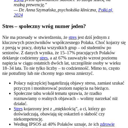
realną prewencję."
— Dr. Anna Szymańska, psycholożka kliniczna,
Polki.pl,
2024
Stres – społeczny wróg numer jeden?
Nie ma przesady w stwierdzeniu, że
stres
jest dziś jednym z
kluczowych przeciwników współczesnego Polaka. Choć kojarzy się
z presją w pracy, dotyka wszystkich grup – od studentów po
seniorów. Z danych wynika, że 15–17% pracujących Polaków
deklaruje codzienny
stres
, a aż 67% zauważyło wzrost poziomu
napięcia w ciągu ostatnich dwóch lat, szczególnie osoby w wieku
18–34 lata. To nie tylko liczby – to codzienność. Mimo to, często
nie potrafimy lub nie chcemy tego stresu zmierzyć.
Polacy najczęściej bagatelizują objawy stresu, zamiast szukać
przyczyn i monitorować poziom napięcia na bieżąco.
Społeczne tabu wokół tematu sprawia, że rzadko
rozmawiamy o realnych objawach – wolimy narzekać niż
działać.
Stres
kojarzony jest z „miękkością”, a ci, którzy go
doświadczają, obawiają się oskarżeń o słabość czy
niekompetencję.
Według IPSOS aż 40% Polaków uznaje, że ich
zdrowie