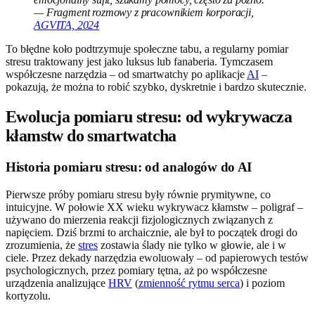
— Fragment rozmowy z pracownikiem korporacji,
AGVITA, 2024
To błędne koło podtrzymuje społeczne tabu, a regularny pomiar
stresu traktowany jest jako luksus lub fanaberia. Tymczasem
współczesne narzędzia – od smartwatchy po aplikacje
AI
–
pokazują, że można to robić szybko, dyskretnie i bardzo skutecznie.
Ewolucja pomiaru stresu: od wykrywacza
kłamstw do smartwatcha
Historia pomiaru stresu: od analogów do AI
Pierwsze próby pomiaru stresu były równie prymitywne, co
intuicyjne. W połowie XX wieku wykrywacz kłamstw – poligraf –
używano do mierzenia reakcji fizjologicznych związanych z
napięciem. Dziś brzmi to archaicznie, ale był to początek drogi do
zrozumienia, że
stres
zostawia ślady nie tylko w głowie, ale i w
ciele. Przez dekady narzędzia ewoluowały – od papierowych testów
psychologicznych, przez pomiary tętna, aż po współczesne
urządzenia analizujące
HRV
(
zmienność rytmu serca
) i poziom
kortyzolu.