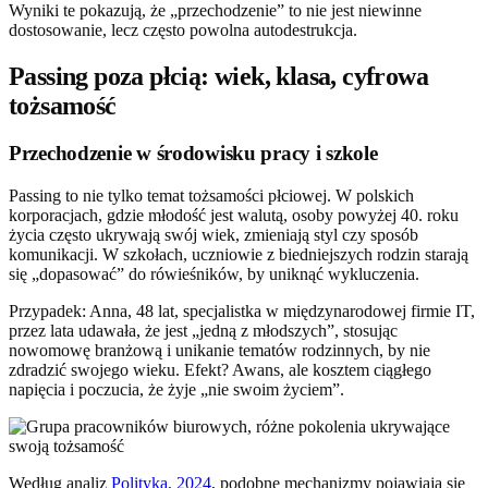
Wyniki te pokazują, że „przechodzenie” to nie jest niewinne
dostosowanie, lecz często powolna autodestrukcja.
Passing poza płcią: wiek, klasa, cyfrowa
tożsamość
Przechodzenie w środowisku pracy i szkole
Passing to nie tylko temat tożsamości płciowej. W polskich
korporacjach, gdzie młodość jest walutą, osoby powyżej 40. roku
życia często ukrywają swój wiek, zmieniają styl czy sposób
komunikacji. W szkołach, uczniowie z biedniejszych rodzin starają
się „dopasować” do rówieśników, by uniknąć wykluczenia.
Przypadek: Anna, 48 lat, specjalistka w międzynarodowej firmie IT,
przez lata udawała, że jest „jedną z młodszych”, stosując
nowomowę branżową i unikanie tematów rodzinnych, by nie
zdradzić swojego wieku. Efekt? Awans, ale kosztem ciągłego
napięcia i poczucia, że żyje „nie swoim życiem”.
Według analiz
Polityka, 2024
, podobne mechanizmy pojawiają się