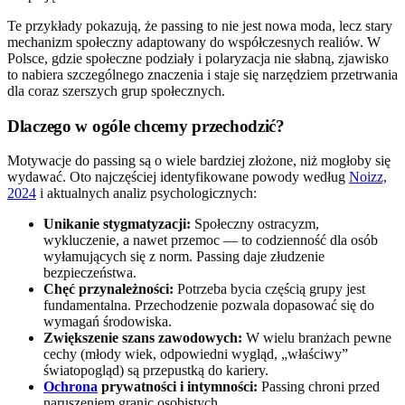
Te przykłady pokazują, że passing to nie jest nowa moda, lecz stary
mechanizm społeczny adaptowany do współczesnych realiów. W
Polsce, gdzie społeczne podziały i polaryzacja nie słabną, zjawisko
to nabiera szczególnego znaczenia i staje się narzędziem przetrwania
dla coraz szerszych grup społecznych.
Dlaczego w ogóle chcemy przechodzić?
Motywacje do passing są o wiele bardziej złożone, niż mogłoby się
wydawać. Oto najczęściej identyfikowane powody według
Noizz,
2024
i aktualnych analiz psychologicznych:
Unikanie stygmatyzacji:
Społeczny ostracyzm,
wykluczenie, a nawet przemoc — to codzienność dla osób
wyłamujących się z norm. Passing daje złudzenie
bezpieczeństwa.
Chęć przynależności:
Potrzeba bycia częścią grupy jest
fundamentalna. Przechodzenie pozwala dopasować się do
wymagań środowiska.
Zwiększenie szans zawodowych:
W wielu branżach pewne
cechy (młody wiek, odpowiedni wygląd, „właściwy”
światopogląd) są przepustką do kariery.
Ochrona
prywatności i intymności:
Passing chroni przed
naruszeniem granic osobistych.