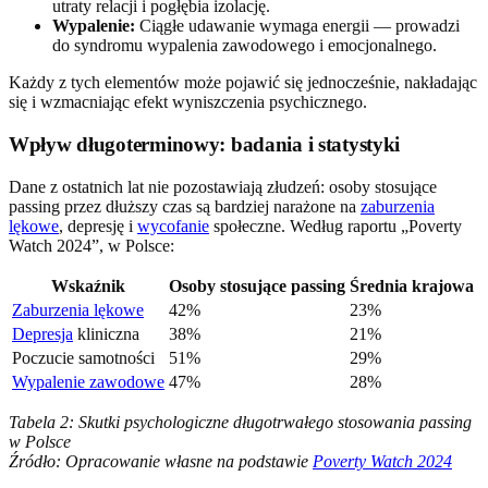
utraty relacji i pogłębia izolację.
Wypalenie:
Ciągłe udawanie wymaga energii — prowadzi
do syndromu wypalenia zawodowego i emocjonalnego.
Każdy z tych elementów może pojawić się jednocześnie, nakładając
się i wzmacniając efekt wyniszczenia psychicznego.
Wpływ długoterminowy: badania i statystyki
Dane z ostatnich lat nie pozostawiają złudzeń: osoby stosujące
passing przez dłuższy czas są bardziej narażone na
zaburzenia
lękowe
, depresję i
wycofanie
społeczne. Według raportu „Poverty
Watch 2024”, w Polsce:
Wskaźnik
Osoby stosujące passing
Średnia krajowa
Zaburzenia lękowe
42%
23%
Depresja
kliniczna
38%
21%
Poczucie samotności
51%
29%
Wypalenie zawodowe
47%
28%
Tabela 2: Skutki psychologiczne długotrwałego stosowania passing
w Polsce
Źródło: Opracowanie własne na podstawie
Poverty Watch 2024