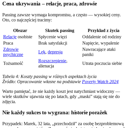
Cena ukrywania – relacje, praca, zdrowie
Passing zawsze wymaga kompromisu, a często — wysokiej ceny.
Oto, co najczęściej tracimy:
Obszar
Skutek passing
Przykład z życia
Relacje
osobiste
Spłycenie więzi
Oddalenie od rodziny
Praca
Brak satysfakcji
Napięcie, wypalenie
Zdrowie
Nawracające ataki
Lęk
,
depresja
psychiczne
paniki
Rozszczepienie
,
Tożsamość
Utrata poczucia siebie
alienacja
Tabela 4: Koszty passing w różnych aspektach życia
Źródło: Opracowanie własne na podstawie
Poverty Watch 2024
Warto pamiętać, że nie każdy koszt jest natychmiast widoczny —
wiele skutków ujawnia się po latach, gdy „maski” stają się nie do
zdjęcia.
Nie każdy sukces to wygrana: historie porażek
Przypadek: Marek, 32 lata, „przechodził” za osobę bezproblemową