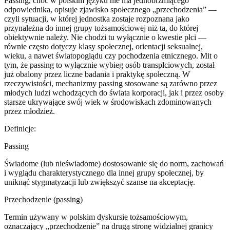
Passing, choć w polskim języku nie ma jednobrzmiącego
odpowiednika, opisuje zjawisko społecznego „przechodzenia” —
czyli sytuacji, w której jednostka zostaje rozpoznana jako
przynależna do innej grupy tożsamościowej niż ta, do której
obiektywnie należy. Nie chodzi tu wyłącznie o kwestie płci —
równie często dotyczy klasy społecznej, orientacji seksualnej,
wieku, a nawet światopoglądu czy pochodzenia etnicznego. Mit o
tym, że passing to wyłącznie wybieg osób transpłciowych, został
już obalony przez liczne badania i praktykę społeczną. W
rzeczywistości, mechanizmy passing stosowane są zarówno przez
młodych ludzi wchodzących do świata korporacji, jak i przez osoby
starsze ukrywające swój wiek w środowiskach zdominowanych
przez młodzież.
Definicje:
Passing
Świadome (lub nieświadome) dostosowanie się do norm, zachowań
i wyglądu charakterystycznego dla innej grupy społecznej, by
uniknąć stygmatyzacji lub zwiększyć szanse na akceptację.
Przechodzenie (passing)
Termin używany w polskim dyskursie tożsamościowym,
oznaczający „przechodzenie” na drugą stronę widzialnej granicy