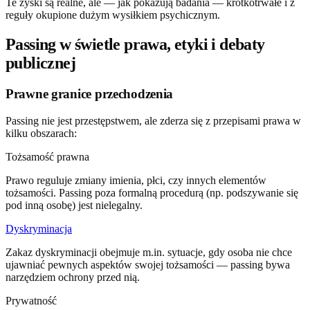
Te zyski są realne, ale — jak pokazują badania — krótkotrwałe i z
reguły okupione dużym wysiłkiem psychicznym.
Passing w świetle prawa, etyki i debaty
publicznej
Prawne granice przechodzenia
Passing nie jest przestępstwem, ale zderza się z przepisami prawa w
kilku obszarach:
Tożsamość prawna
Prawo reguluje zmiany imienia, płci, czy innych elementów
tożsamości. Passing poza formalną procedurą (np. podszywanie się
pod inną osobę) jest nielegalny.
Dyskryminacja
Zakaz dyskryminacji obejmuje m.in. sytuacje, gdy osoba nie chce
ujawniać pewnych aspektów swojej tożsamości — passing bywa
narzędziem ochrony przed nią.
Prywatność