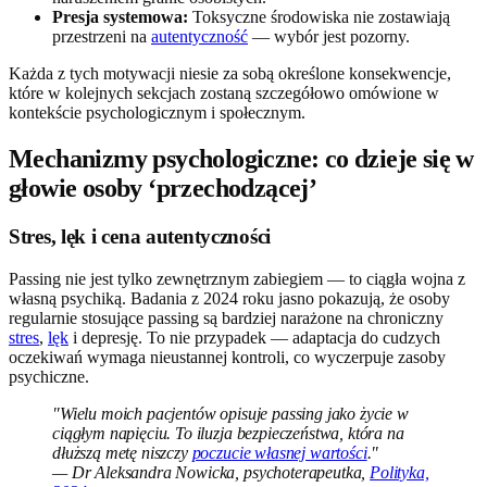
Presja systemowa:
Toksyczne środowiska nie zostawiają
przestrzeni na
autentyczność
— wybór jest pozorny.
Każda z tych motywacji niesie za sobą określone konsekwencje,
które w kolejnych sekcjach zostaną szczegółowo omówione w
kontekście psychologicznym i społecznym.
Mechanizmy psychologiczne: co dzieje się w
głowie osoby ‘przechodzącej’
Stres, lęk i cena autentyczności
Passing nie jest tylko zewnętrznym zabiegiem — to ciągła wojna z
własną psychiką. Badania z 2024 roku jasno pokazują, że osoby
regularnie stosujące passing są bardziej narażone na chroniczny
stres
,
lęk
i depresję. To nie przypadek — adaptacja do cudzych
oczekiwań wymaga nieustannej kontroli, co wyczerpuje zasoby
psychiczne.
"Wielu moich pacjentów opisuje passing jako życie w
ciągłym napięciu. To iluzja bezpieczeństwa, która na
dłuższą metę niszczy
poczucie własnej wartości
."
— Dr Aleksandra Nowicka, psychoterapeutka,
Polityka,