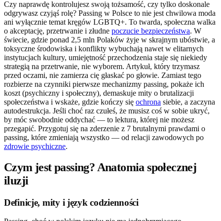
Czy naprawdę kontrolujesz swoją tożsamość, czy tylko doskonale
odgrywasz czyjąś rolę? Passing w Polsce to nie jest chwilowa moda
ani wyłącznie temat kręgów LGBTQ+. To twarda, społeczna walka
o akceptację, przetrwanie i złudne
poczucie bezpieczeństwa
. W
świecie, gdzie ponad 2,5 mln Polaków żyje w skrajnym ubóstwie, a
toksyczne środowiska i konflikty wybuchają nawet w elitarnych
instytucjach kultury, umiejętność przechodzenia staje się niekiedy
strategią na przetrwanie, nie wyborem. Artykuł, który trzymasz
przed oczami, nie zamierza cię głaskać po głowie. Zamiast tego
rozbierze na czynniki pierwsze mechanizmy passing, pokaże ich
koszt (psychiczny i społeczny), demaskuje mity o brutalizacji
społeczeństwa i wskaże, gdzie kończy się
ochrona
siebie, a zaczyna
autodestrukcja. Jeśli choć raz czułeś, że musisz coś w sobie ukryć,
by móc swobodnie oddychać — to lektura, której nie możesz
przegapić. Przygotuj się na zderzenie z 7 brutalnymi prawdami o
passing, które zmieniają wszystko — od relacji zawodowych po
zdrowie psychiczne
.
Czym jest passing? Anatomia społecznej
iluzji
Definicje, mity i język codzienności