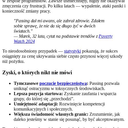
w zespole programistów. Zawsze uśmiechnięty, nigdy nie okazywał
zmęczenia czy frustracji. Po kilku latach — wypalenie, ataki paniki i
konieczność zmiany pracy.
"Passing dał mi awans, ale zabrał zdrowie. Zdałem
sobie sprawę, że nie da się długo żyć w dwóch
światach."
— Marek, 32 lata, cytat na podstawie trendów z
Poverty
Watch 2024
To nieodosobniony przypadek —
statystyki
pokazują, że sukces
osiągnięty za cenę ukrywania siebie często przynosi więcej szkody
niż pożytku.
Zyski, o których nikt nie mówi
Tymczasowe
poczucie bezpieczeństwa
:
Passing pozwala
uniknąć ostracyzmu w toksycznych środowiskach.
Lepsza pozycja startowa:
Zyskanie zaufania i wsparcia
grupy, do której się „przechodzi”.
Umiejętność adaptacji:
Rozwinięcie kompetencji
komunikacyjnych i społecznych.
Większa świadomość własnych granic:
Zrozumienie, jak
daleko jesteśmy w stanie się posunąć, by być akceptowanym.