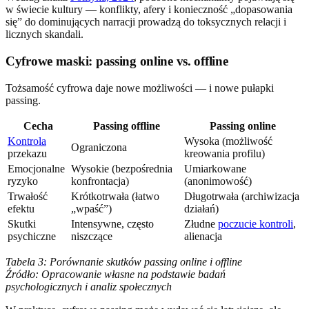
w świecie kultury — konflikty, afery i konieczność „dopasowania
się” do dominujących narracji prowadzą do toksycznych relacji i
licznych skandali.
Cyfrowe maski: passing online vs. offline
Tożsamość cyfrowa daje nowe możliwości — i nowe pułapki
passing.
Cecha
Passing offline
Passing online
Kontrola
Wysoka (możliwość
Ograniczona
przekazu
kreowania profilu)
Emocjonalne
Wysokie (bezpośrednia
Umiarkowane
ryzyko
konfrontacja)
(anonimowość)
Trwałość
Krótkotrwała (łatwo
Długotrwała (archiwizacja
efektu
„wpaść”)
działań)
Skutki
Intensywne, często
Złudne
poczucie kontroli
,
psychiczne
niszczące
alienacja
Tabela 3: Porównanie skutków passing online i offline
Źródło: Opracowanie własne na podstawie badań
psychologicznych i analiz społecznych