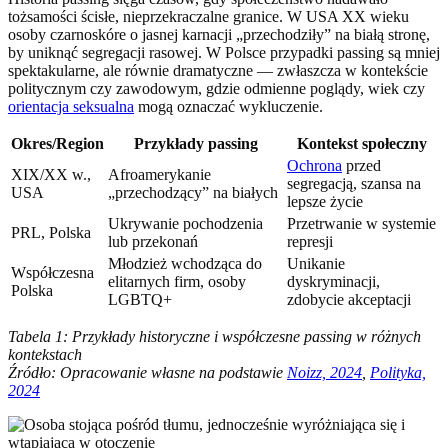
tożsamości ścisłe, nieprzekraczalne granice. W USA XX wieku
osoby czarnoskóre o jasnej karnacji „przechodziły” na białą stronę,
by uniknąć segregacji rasowej. W Polsce przypadki passing są mniej
spektakularne, ale równie dramatyczne — zwłaszcza w kontekście
politycznym czy zawodowym, gdzie odmienne poglądy, wiek czy
orientacja seksualna
mogą oznaczać wykluczenie.
Okres/Region
Przykłady passing
Kontekst społeczny
Ochrona
przed
XIX/XX w.,
Afroamerykanie
segregacją, szansa na
USA
„przechodzący” na białych
lepsze życie
Ukrywanie pochodzenia
Przetrwanie w systemie
PRL, Polska
lub przekonań
represji
Młodzież wchodząca do
Unikanie
Współczesna
elitarnych firm, osoby
dyskryminacji,
Polska
LGBTQ+
zdobycie akceptacji
Tabela 1: Przykłady historyczne i współczesne passing w różnych
kontekstach
Źródło: Opracowanie własne na podstawie
Noizz, 2024
,
Polityka,
2024