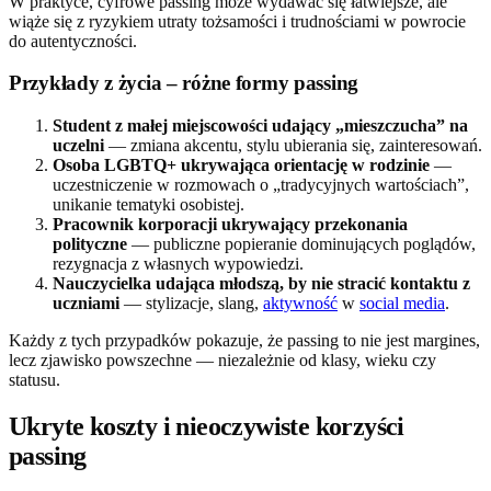
W praktyce, cyfrowe passing może wydawać się łatwiejsze, ale
wiąże się z ryzykiem utraty tożsamości i trudnościami w powrocie
do autentyczności.
Przykłady z życia – różne formy passing
Student z małej miejscowości udający „mieszczucha” na
uczelni
— zmiana akcentu, stylu ubierania się, zainteresowań.
Osoba LGBTQ+ ukrywająca orientację w rodzinie
—
uczestniczenie w rozmowach o „tradycyjnych wartościach”,
unikanie tematyki osobistej.
Pracownik korporacji ukrywający przekonania
polityczne
— publiczne popieranie dominujących poglądów,
rezygnacja z własnych wypowiedzi.
Nauczycielka udająca młodszą, by nie stracić kontaktu z
uczniami
— stylizacje, slang,
aktywność
w
social media
.
Każdy z tych przypadków pokazuje, że passing to nie jest margines,
lecz zjawisko powszechne — niezależnie od klasy, wieku czy
statusu.
Ukryte koszty i nieoczywiste korzyści
passing