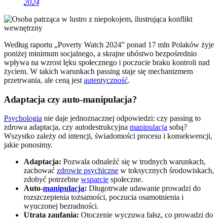
2024
Według raportu „Poverty Watch 2024” ponad 17 mln Polaków żyje
poniżej minimum socjalnego, a skrajne ubóstwo bezpośrednio
wpływa na wzrost lęku społecznego i poczucie braku kontroli nad
życiem. W takich warunkach passing staje się mechanizmem
przetrwania, ale ceną jest
autentyczność
.
Adaptacja czy auto-manipulacja?
Psychologia
nie daje jednoznacznej odpowiedzi: czy passing to
zdrowa adaptacja, czy autodestrukcyjna
manipulacja
sobą?
Wszystko zależy od intencji, świadomości procesu i konsekwencji,
jakie ponosimy.
Adaptacja:
Pozwala odnaleźć się w trudnych warunkach,
zachować
zdrowie psychiczne
w toksycznych środowiskach,
zdobyć potrzebne
wsparcie
społeczne.
Auto-
manipulacja
:
Długotrwałe udawanie prowadzi do
rozszczepienia tożsamości, poczucia osamotnienia i
wyuczonej bezradności.
Utrata zaufania:
Otoczenie wyczuwa fałsz, co prowadzi do