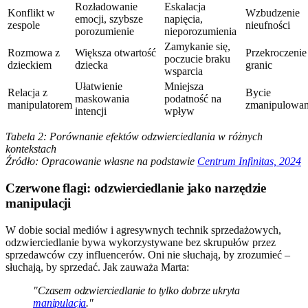
Rozładowanie
Eskalacja
Konflikt w
Wzbudzenie
emocji, szybsze
napięcia,
zespole
nieufności
porozumienie
nieporozumienia
Zamykanie się,
Rozmowa z
Większa otwartość
Przekroczenie
poczucie braku
dzieckiem
dziecka
granic
wsparcia
Ułatwienie
Mniejsza
Relacja z
Bycie
maskowania
podatność na
manipulatorem
zmanipulowa
intencji
wpływ
Tabela 2: Porównanie efektów odzwierciedlania w różnych
kontekstach
Źródło: Opracowanie własne na podstawie
Centrum Infinitas, 2024
Czerwone flagi: odzwierciedlanie jako narzędzie
manipulacji
W dobie social mediów i agresywnych technik sprzedażowych,
odzwierciedlanie bywa wykorzystywane bez skrupułów przez
sprzedawców czy influencerów. Oni nie słuchają, by zrozumieć –
słuchają, by sprzedać. Jak zauważa Marta:
"Czasem odzwierciedlanie to tylko dobrze ukryta
manipulacja
."