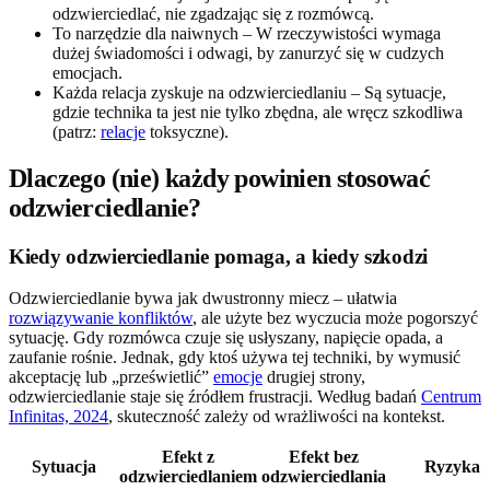
odzwierciedlać, nie zgadzając się z rozmówcą.
To narzędzie dla naiwnych – W rzeczywistości wymaga
dużej świadomości i odwagi, by zanurzyć się w cudzych
emocjach.
Każda relacja zyskuje na odzwierciedlaniu – Są sytuacje,
gdzie technika ta jest nie tylko zbędna, ale wręcz szkodliwa
(patrz:
relacje
toksyczne).
Dlaczego (nie) każdy powinien stosować
odzwierciedlanie?
Kiedy odzwierciedlanie pomaga, a kiedy szkodzi
Odzwierciedlanie bywa jak dwustronny miecz – ułatwia
rozwiązywanie konfliktów
, ale użyte bez wyczucia może pogorszyć
sytuację. Gdy rozmówca czuje się usłyszany, napięcie opada, a
zaufanie rośnie. Jednak, gdy ktoś używa tej techniki, by wymusić
akceptację lub „prześwietlić”
emocje
drugiej strony,
odzwierciedlanie staje się źródłem frustracji. Według badań
Centrum
Infinitas, 2024
, skuteczność zależy od wrażliwości na kontekst.
Efekt z
Efekt bez
Sytuacja
Ryzyka
odzwierciedlaniem
odzwierciedlania