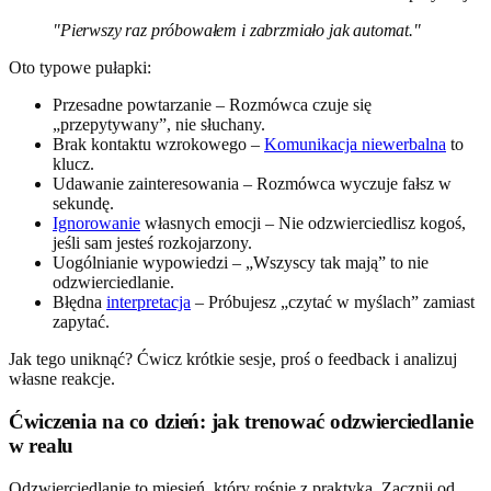
"Pierwszy raz próbowałem i zabrzmiało jak automat."
Oto typowe pułapki:
Przesadne powtarzanie – Rozmówca czuje się
„przepytywany”, nie słuchany.
Brak kontaktu wzrokowego –
Komunikacja niewerbalna
to
klucz.
Udawanie zainteresowania – Rozmówca wyczuje fałsz w
sekundę.
Ignorowanie
własnych emocji – Nie odzwierciedlisz kogoś,
jeśli sam jesteś rozkojarzony.
Uogólnianie wypowiedzi – „Wszyscy tak mają” to nie
odzwierciedlanie.
Błędna
interpretacja
– Próbujesz „czytać w myślach” zamiast
zapytać.
Jak tego uniknąć? Ćwicz krótkie sesje, proś o feedback i analizuj
własne reakcje.
Ćwiczenia na co dzień: jak trenować odzwierciedlanie
w realu
Odzwierciedlanie to mięsień, który rośnie z praktyką. Zacznij od