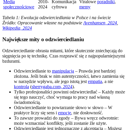
Media
2010-
Komunikacja
Viralowe
poradniki
,
społecznościowe
2024
cyfrowa
memy
Tabela 1: Ewolucja odzwierciedlania w Polsce i na świecie
Źródło: Opracowanie własne na podstawie
Avenhansen, 2024
,
Wikipedia, 2024
Największe mity o odzwierciedlaniu
Odzwierciedlanie obrasta mitami, które skutecznie zniechęcają do
sięgnięcia po tę technikę. Czas rozprawić się z najpopularniejszymi
bzdurami.
Odzwierciedlanie to
manipulacja
– Prawda jest bardziej
złożona. Jeśli brak w nim autentyczności, łatwo zamienia się
w narzędzie wpływu, ale jego istotą jest
empatia
, a nie
kontrola
(
sherrygaba.com, 2024
).
Tylko profesjonaliści powinni odzwierciedlać – Każdy może
się tego nauczyć, choć wymaga to pracy nad własną
świadomością.
Odzwierciedlanie to powtarzanie słowo w słowo – W
praktyce liczy się sens i
emocje
, nie dosłowność.
To zawsze prowadzi do zgody – Bywa wręcz odwrotnie:
może wzmacniać konflikty, jeśli zostanie źle użyte.
Odzwierciedlanie jest jednoznaczne z akceptacją – Możesz