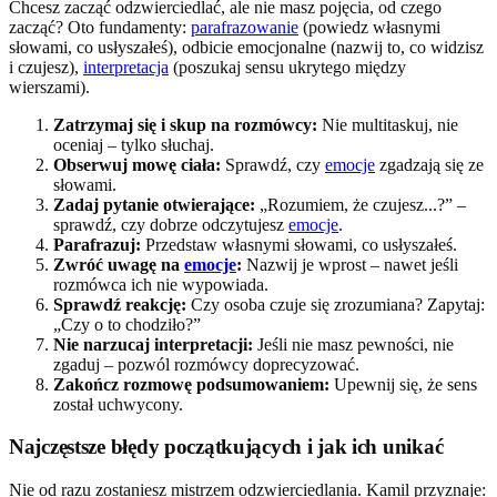
Chcesz zacząć odzwierciedlać, ale nie masz pojęcia, od czego
zacząć? Oto fundamenty:
parafrazowanie
(powiedz własnymi
słowami, co usłyszałeś), odbicie emocjonalne (nazwij to, co widzisz
i czujesz),
interpretacja
(poszukaj sensu ukrytego między
wierszami).
Zatrzymaj się i skup na rozmówcy:
Nie multitaskuj, nie
oceniaj – tylko słuchaj.
Obserwuj mowę ciała:
Sprawdź, czy
emocje
zgadzają się ze
słowami.
Zadaj pytanie otwierające:
„Rozumiem, że czujesz...?” –
sprawdź, czy dobrze odczytujesz
emocje
.
Parafrazuj:
Przedstaw własnymi słowami, co usłyszałeś.
Zwróć uwagę na
emocje
:
Nazwij je wprost – nawet jeśli
rozmówca ich nie wypowiada.
Sprawdź reakcję:
Czy osoba czuje się zrozumiana? Zapytaj:
„Czy o to chodziło?”
Nie narzucaj interpretacji:
Jeśli nie masz pewności, nie
zgaduj – pozwól rozmówcy doprecyzować.
Zakończ rozmowę podsumowaniem:
Upewnij się, że sens
został uchwycony.
Najczęstsze błędy początkujących i jak ich unikać
Nie od razu zostaniesz mistrzem odzwierciedlania. Kamil przyznaje: