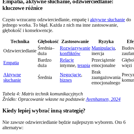
Empatia, aktywne słuchanie, odzwierciedlanie:
kluczowe różnice
Często wrzucamy odzwierciedlanie, empatię i
aktywne słuchanie
do
jednego worka. To błąd. Każda z nich ma inne zastosowanie,
głębokość i konsekwencje.
Technika
Głębokość
Zastosowanie
Ryzyka
Efe
Średnia–
Rozwiązywanie
Manipulacja
,
Budow
Odzwierciedlanie
duża
konfliktów
inercja
zaufan
Bardzo
Relacje
Przeciążenie
Głębo
Empatia
duża
intymne,
terapia
emocjonalne
więzi
Brak
Aktywne
Negocjacje
,
Precyz
Średnia
zaangażowania
słuchanie
biznes
komun
emocjonalnego
Tabela 4: Matrix technik komunikacyjnych
Źródło: Opracowanie własne na podstawie
Avenhansen, 2024
Kiedy lepiej wybrać inną strategię?
Nie zawsze odzwierciedlanie będzie najlepszym wyborem. Oto 6
alternatyw: