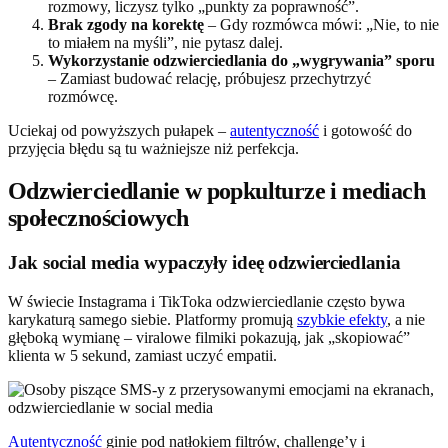
rozmowy, liczysz tylko „punkty za poprawność”.
Brak zgody na korektę
– Gdy rozmówca mówi: „Nie, to nie
to miałem na myśli”, nie pytasz dalej.
Wykorzystanie odzwierciedlania do „wygrywania” sporu
– Zamiast budować relację, próbujesz przechytrzyć
rozmówcę.
Uciekaj od powyższych pułapek –
autentyczność
i gotowość do
przyjęcia błędu są tu ważniejsze niż perfekcja.
Odzwierciedlanie w popkulturze i mediach
społecznościowych
Jak social media wypaczyły ideę odzwierciedlania
W świecie Instagrama i TikToka odzwierciedlanie często bywa
karykaturą samego siebie. Platformy promują
szybkie efekty
, a nie
głęboką wymianę – viralowe filmiki pokazują, jak „skopiować”
klienta w 5 sekund, zamiast uczyć empatii.
Autentyczność
ginie pod natłokiem filtrów, challenge’y i