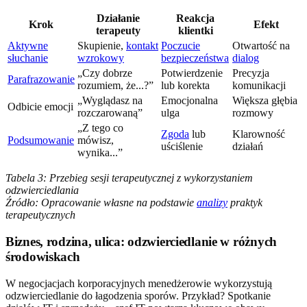
Działanie
Reakcja
Krok
Efekt
terapeuty
klientki
Aktywne
Skupienie,
kontakt
Poczucie
Otwartość na
słuchanie
wzrokowy
bezpieczeństwa
dialog
„Czy dobrze
Potwierdzenie
Precyzja
Parafrazowanie
rozumiem, że...?”
lub korekta
komunikacji
„Wyglądasz na
Emocjonalna
Większa głębia
Odbicie emocji
rozczarowaną”
ulga
rozmowy
„Z tego co
Zgoda
lub
Klarowność
Podsumowanie
mówisz,
uściślenie
działań
wynika...”
Tabela 3: Przebieg sesji terapeutycznej z wykorzystaniem
odzwierciedlania
Źródło: Opracowanie własne na podstawie
analizy
praktyk
terapeutycznych
Biznes, rodzina, ulica: odzwierciedlanie w różnych
środowiskach
W negocjacjach korporacyjnych menedżerowie wykorzystują
odzwierciedlanie do łagodzenia sporów. Przykład? Spotkanie