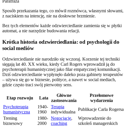
Parafraza
Sposób przekazania tego, co mówił rozmówca, własnymi słowami,
z naciskiem na intencję, nie na dosłowne brzmienie.
Bez tych elementów każde odzwierciedlanie zamienia się w płytki
automat, a nie narzędzie budowania relacji.
Krótka historia odzwierciedlania: od psychologii do
social mediów
Odzwierciedlanie nie narodziło się wczoraj. Korzenie tej techniki
sięgają lat 40. XX wieku, kiedy Carl Rogers wprowadził ją do
psychoterapii humanistycznej jako filar empatycznej komunikacji.
Dziś odzwierciedlanie wypłynęło daleko poza gabinety terapeutów
– używa się go w biznesie, polityce, a nawet w social mediach,
gdzie często traci swój pierwotny sens.
Główne
Przełomowe
Etap rozwoju
Lata
zastosowania
wydarzenia
Psychoterapia
1940-
Terapia
Publikacje Carla Rogersa
humanistyczna
1960
indywidualna
Trening
1980-
Negocjacje
,
Wprowadzenie do
biznesowy
2000
coaching
szkoleń managerskich