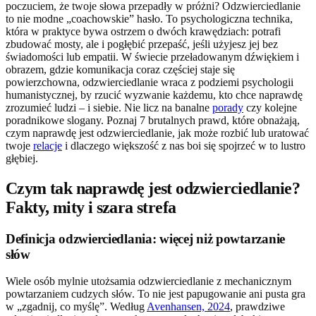
poczuciem, że twoje słowa przepadły w próżni? Odzwierciedlanie
to nie modne „coachowskie” hasło. To psychologiczna technika,
która w praktyce bywa ostrzem o dwóch krawędziach: potrafi
zbudować mosty, ale i pogłębić przepaść, jeśli użyjesz jej bez
świadomości lub empatii. W świecie przeładowanym dźwiękiem i
obrazem, gdzie komunikacja coraz częściej staje się
powierzchowna, odzwierciedlanie wraca z podziemi psychologii
humanistycznej, by rzucić wyzwanie każdemu, kto chce naprawdę
zrozumieć ludzi – i siebie. Nie licz na banalne
porady
czy kolejne
poradnikowe slogany. Poznaj 7 brutalnych prawd, które obnażają,
czym naprawdę jest odzwierciedlanie, jak może rozbić lub uratować
twoje
relacje
i dlaczego większość z nas boi się spojrzeć w to lustro
głębiej.
Czym tak naprawdę jest odzwierciedlanie?
Fakty, mity i szara strefa
Definicja odzwierciedlania: więcej niż powtarzanie
słów
Wiele osób mylnie utożsamia odzwierciedlanie z mechanicznym
powtarzaniem cudzych słów. To nie jest papugowanie ani pusta gra
w „zgadnij, co myślę”. Według
Avenhansen, 2024
, prawdziwe