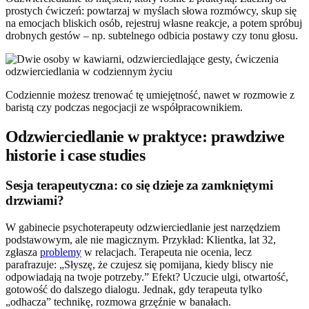
prostych ćwiczeń: powtarzaj w myślach słowa rozmówcy, skup się
na emocjach bliskich osób, rejestruj własne reakcje, a potem spróbuj
drobnych gestów – np. subtelnego odbicia postawy czy tonu głosu.
Codziennie możesz trenować tę umiejętność, nawet w rozmowie z
baristą czy podczas negocjacji ze współpracownikiem.
Odzwierciedlanie w praktyce: prawdziwe
historie i case studies
Sesja terapeutyczna: co się dzieje za zamkniętymi
drzwiami?
W gabinecie psychoterapeuty odzwierciedlanie jest narzędziem
podstawowym, ale nie magicznym. Przykład: Klientka, lat 32,
zgłasza
problemy
w relacjach. Terapeuta nie ocenia, lecz
parafrazuje: „Słyszę, że czujesz się pomijana, kiedy bliscy nie
odpowiadają na twoje potrzeby.” Efekt? Uczucie ulgi, otwartość,
gotowość do dalszego dialogu. Jednak, gdy terapeuta tylko
„odhacza” technikę, rozmowa grzęźnie w banałach.