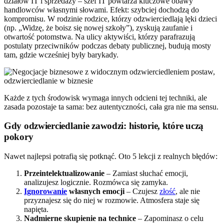
działów IT i sprzedaży – szef IT powtarza kluczowe obawy
handlowców własnymi słowami. Efekt: szybciej dochodzą do
kompromisu. W rodzinie rodzice, którzy odzwierciedlają lęki dzieci
(np. „Widzę, że boisz się nowej szkoły”), zyskują zaufanie i
otwartość potomstwa. Na ulicy aktywiści, którzy parafrazują
postulaty przeciwników podczas debaty publicznej, budują mosty
tam, gdzie wcześniej były barykady.
Każde z tych środowisk wymaga innych odcieni tej techniki, ale
zasada pozostaje ta sama: bez autentyczności, cała gra nie ma sensu.
Gdy odzwierciedlanie zawodzi: historie, które uczą
pokory
Nawet najlepsi potrafią się potknąć. Oto 5 lekcji z realnych błędów:
Przeintelektualizowanie
– Zamiast słuchać emocji,
analizujesz logicznie. Rozmówca się zamyka.
Ignorowanie
własnych emocji
– Czujesz
złość
, ale nie
przyznajesz się do niej w rozmowie. Atmosfera staje się
napięta.
Nadmierne skupienie na technice
– Zapominasz o celu