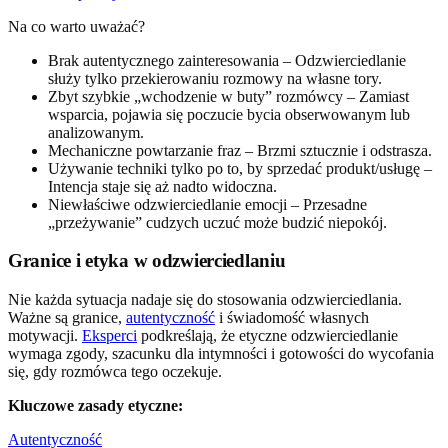
Na co warto uważać?
Brak autentycznego zainteresowania – Odzwierciedlanie
służy tylko przekierowaniu rozmowy na własne tory.
Zbyt szybkie „wchodzenie w buty” rozmówcy – Zamiast
wsparcia, pojawia się poczucie bycia obserwowanym lub
analizowanym.
Mechaniczne powtarzanie fraz – Brzmi sztucznie i odstrasza.
Używanie techniki tylko po to, by sprzedać produkt/usługę –
Intencja staje się aż nadto widoczna.
Niewłaściwe odzwierciedlanie emocji – Przesadne
„przeżywanie” cudzych uczuć może budzić niepokój.
Granice i etyka w odzwierciedlaniu
Nie każda sytuacja nadaje się do stosowania odzwierciedlania.
Ważne są granice,
autentyczność
i świadomość własnych
motywacji.
Eksperci
podkreślają, że etyczne odzwierciedlanie
wymaga zgody, szacunku dla intymności i gotowości do wycofania
się, gdy rozmówca tego oczekuje.
Kluczowe zasady etyczne:
Autentyczność